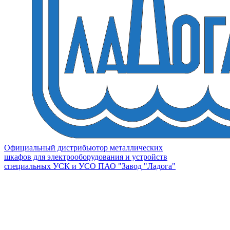
Официальный дистрибьютор металлических
шкафов для электрооборудования и устройств
специальных УСК и УСО ПАО "Завод "Ладога"