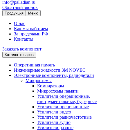
info@palladian.ru
Обратный звонок
Продукция
Меню
О нас
Как мы работаем
За пределами РФ
Контакты
Заказать компонент
Каталог товаров
Оперативная память
Инженерные жидкости 3M NOVEC
Электронные компоненты, радиодетали
Микросхемы
Компараторы
Микросхемы памяти
Усилители операционные,
инструментальные, буферные
Усилители прецизионные
Усилители видео
Усилители радиочастотные
Усилители аудио
Усилители разные