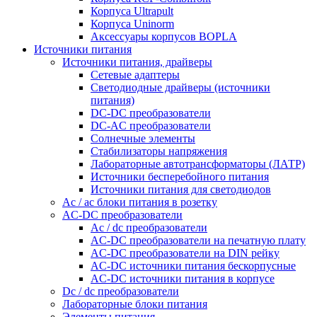
Корпуса Ultrapult
Корпуса Uninorm
Аксессуары корпусов BOPLA
Источники питания
Источники питания, драйверы
Сетевые адаптеры
Светодиодные драйверы (источники
питания)
DC-DC преобразователи
DC-AC преобразователи
Солнечные элементы
Стабилизаторы напряжения
Лабораторные автотрансформаторы (ЛАТР)
Источники бесперебойного питания
Источники питания для светодиодов
Ac / ac блоки питания в розетку
AC-DC преобразователи
Ac / dc преобразователи
AC-DC преобразователи на печатную плату
AC-DC преобразователи на DIN рейку
AC-DC источники питания бескорпусные
AC-DC источники питания в корпусе
Dc / dc преобразователи
Лабораторные блоки питания
Элементы питания