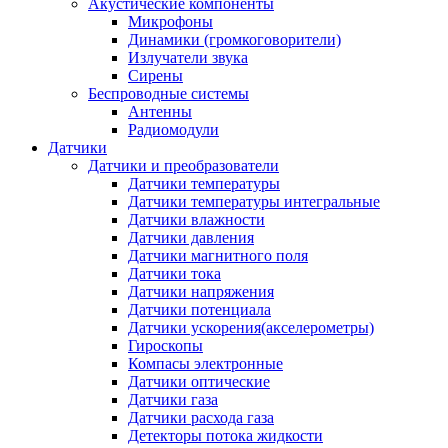
Акустические компоненты
Микрофоны
Динамики (громкоговорители)
Излучатели звука
Сирены
Беспроводные системы
Антенны
Радиомодули
Датчики
Датчики и преобразователи
Датчики температуры
Датчики температуры интегральные
Датчики влажности
Датчики давления
Датчики магнитного поля
Датчики тока
Датчики напряжения
Датчики потенциала
Датчики ускорения(акселерометры)
Гироскопы
Компасы электронные
Датчики оптические
Датчики газа
Датчики расхода газа
Детекторы потока жидкости