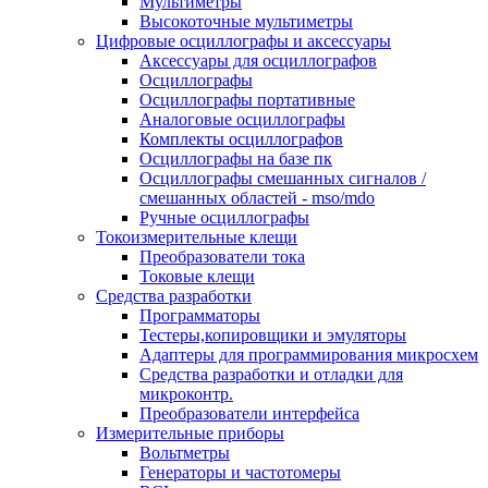
Мультиметры
Высокоточные мультиметры
Цифровые осциллографы и аксессуары
Аксессуары для осциллографов
Осциллографы
Осциллографы портативные
Аналоговые осциллографы
Комплекты осциллографов
Осциллографы на базе пк
Осциллографы смешанных сигналов /
смешанных областей - mso/mdo
Ручные осциллографы
Токоизмерительные клещи
Преобразователи тока
Токовые клещи
Средства разработки
Программаторы
Тестеры,копировщики и эмуляторы
Адаптеры для программирования микросхем
Cредства разработки и отладки для
микроконтр.
Преобразователи интерфейса
Измерительные приборы
Вольтметры
Генераторы и частотомеры