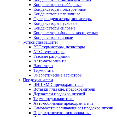
Конденсаторы снабберные
Конденсаторы подстроечные
Конденсаторы пленочные
Суперконденсаторы, ионисторы
Конденсаторы пусковые
Конденсаторы силовые
Конденсаторы фазовые косинусные
Конденсаторы разные
Устройства защиты
PTC термисторы, позисторы
NTC термисторы
Газовые разрядники
Автоматы защиты
Варисторы
Термостаты
Энергетические варисторы
Предохранители
ЧИП SMD предохранители
Вставки плавкие, предохранители
Держатели предохранителей
Термопредохранители
Автомобильные предохранители
Самовосстанавливающиеся предохранители
Предохранители низковольтные