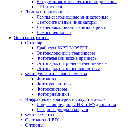
Вакуумно-люминесцентные индикаторы
TFT дисплеи
Лампы индикаторные
Лампы светодиодные миниатюрные
Светосигнальные индикаторы
Лампы накаливания миниатюрные
Лампы неоновые
Оптоэлектроника
Оптопары
Драйверы IGBT/MOSFET
Оптоволоконные трансиверы
Фотогальванические драйверы
Оптопары, оптроны отечественные
Оптопары, оптроны импортные
Фоточувствительные элементы
Фотодиоды
Фототранзисторы
Фоторезисторы
Фотоприемники
Инфракрасные лазерные модули и диоды
Излучающие диоды ИК и УФ диапазона
Лазерные диоды и модули
Фотоэлементы
Светодиод (LED)
Оптроны