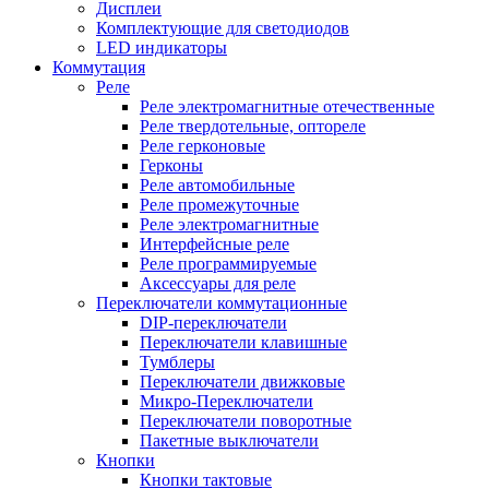
Дисплеи
Комплектующие для светодиодов
LED индикаторы
Коммутация
Реле
Реле электромагнитные отечественные
Реле твердотельные, оптореле
Реле герконовые
Герконы
Реле автомобильные
Реле промежуточные
Реле электромагнитные
Интерфейсные реле
Реле программируемые
Аксессуары для реле
Переключатели коммутационные
DIP-переключатели
Переключатели клавишные
Тумблеры
Переключатели движковые
Микро-Переключатели
Переключатели поворотные
Пакетные выключатели
Кнопки
Кнопки тактовые