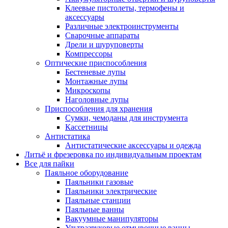
Клеевые пистолеты, термофены и
аксессуары
Различные электроинструменты
Сварочные аппараты
Дрели и шуруповерты
Компрессоры
Оптические приспособления
Бестеневые лупы
Монтажные лупы
Микроскопы
Наголовные лупы
Приспособления для хранения
Сумки, чемоданы для инструмента
Кассетницы
Антистатика
Антистатические аксессуары и одежда
Литьё и фрезеровка по индивидуальным проектам
Все для пайки
Паяльное оборудование
Паяльники газовые
Паяльники электрические
Паяльные станции
Паяльные ванны
Вакуумные манипуляторы
Ультразвуковые отмывочные ванны