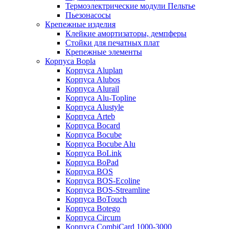
Термоэлектрические модули Пельтье
Пьезонасосы
Крепежные изделия
Клейкие амортизаторы, демпферы
Стойки для печатных плат
Крепежные элементы
Корпуса Bopla
Корпуса Aluplan
Корпуса Alubos
Корпуса Alurail
Корпуса Alu-Topline
Корпуса Alustyle
Корпуса Arteb
Корпуса Bocard
Корпуса Bocube
Корпуса Bocube Alu
Корпуса BoLink
Корпуса BoPad
Корпуса BOS
Корпуса BOS-Ecoline
Корпуса BOS-Streamline
Корпуса BoTouch
Корпуса Botego
Корпуса Circum
Корпуса CombiCard 1000-3000