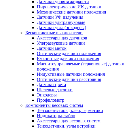
Датчики уровня жидкости
Пироэлектрические ИК датчики
Механические датчики положения
Датчики УФ излучения
Датчики ультразвуковые
Датчики угла (энкодеры)
Бесконтактные выключатели
Аксессуары для датчиков
Ультразвуковые датчики
Датчики меток
Оптические датчики положения
Емкостные датчики положения
Магнитоуправляемые (герконовые) датчики
положения
Индуктивные датчики положения
Оптические датчики расстояния
Датчики цвета
Щелевые датчики
Энкодеры
Профилометр
Компоненты весовых систем
Тензорезисторы, клеи, герметики
Индикаторы, табло
Аксессуары для весовых систем
Тензодатчики, узлы встройки