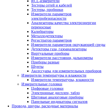
RCL-измерители
Тестеры сетей и кабелей
Тестеры, пробники
Измерители параметров
электробезопасности
Анализаторы качества электроэнергии
переносные
Калибраторы
Металлодетекторы
Регистратор параметров
Измерители параметров окружающей среды
Детекторы газа, газоанализаторы
Виртуальные приборы
Измерители расстояния, дальномеры
Приборы разные
Шунты
Аксессуары для измерительных приборов
Измерители температуры и влажности
Измерители температуры, влажности
Измерительные головки
Цифровые головки
Электронные дисплеи, табло
Щитовые аналоговые приборы
Панельные индикаторы сигналов
Провода, шнуры, расходные материалы