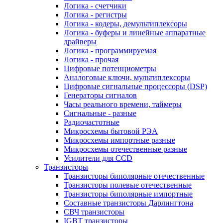
Логика - счетчики
Логика - регистры
Логика - кодеры, демультиплексоры
Логика - буферы и линейные аппаратные
драйверы
Логика - программируемая
Логика - прочая
Цифровые потенциометры
Аналоговые ключи, мультиплексоры
Цифровые сигнальные процессоры (DSP)
Генераторы сигналов
Часы реального времени, таймеры
Сигнальные - разные
Радиочастотные
Микросхемы бытовой РЭА
Микросхемы импортные разные
Микросхемы отечественные разные
Усилители для CCD
Транзисторы
Транзисторы биполярные отечественные
Транзисторы полевые отечественные
Транзисторы биполярные импортные
Составные транзисторы Дарлингтона
СВЧ транзисторы
IGBT транзисторы