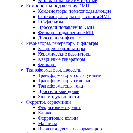
Вставки плавкие импортные
Компоненты подавления ЭМП
Конденсаторы помехоподавляющие
Сетевые фильтры подавления ЭМП
LC-фильтры
Дроссели подавления ЭМП
Фильтры подавления ЭМП
Дроссели синфазные
Резонаторы, генераторы и фильтры
Кварцевые резонаторы
Керамические резонаторы
Кварцевые генераторы
Фильтры
Трансформаторы, дроссели
Трансформаторы согласующие
Трансформаторы силовые
Трансформаторы тока
Дроссели выводные
Smd индуктивности
Ферриты, сердечники
Ферритовые изделия
Каркасы
Ферритовые кольца
Магниты
Изолента для трансформаторов