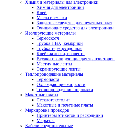
Химия и материалы для электроники
Химия для электроники
Клей
Масла и смазки
Защитные средства для печатных плат
Очищающие средства для электроники
Изолирующие материалы
Термоскотч
Трубка ПВХ, кембрики
Трубка термоусадочная
Клейкая лента, изолента
Втулки изолирующие для транзисторов
Мастичные ленты
Экранирующие ленты
Теплопроводящие материалы
Термопаста
Охлаждающие жидкости
Теплопроводящие подложки
Макетные платы
Стеклотекстолит
Макетные и печатные платы
Маркировка проводов
Принтеры этикеток и расходники
Маркеры
Кабели соединительные