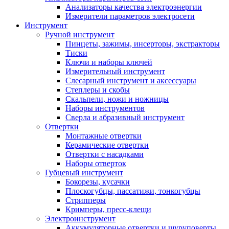
Анализаторы качества электроэнергии
Измерители параметров электросети
Инструмент
Ручной инструмент
Пинцеты, зажимы, инсерторы, экстракторы
Тиски
Ключи и наборы ключей
Измерительный инструмент
Слесарный инструмент и аксессуары
Степлеры и скобы
Скальпели, ножи и ножницы
Наборы инструментов
Сверла и абразивный инструмент
Отвертки
Монтажные отвертки
Керамические отвертки
Отвертки с насадками
Наборы отверток
Губцевый инструмент
Бокорезы, кусачки
Плоскогубцы, пассатижи, тонкогубцы
Стрипперы
Кримперы, пресс-клещи
Электроинструмент
Аккумуляторные отвертки и шуруповерты