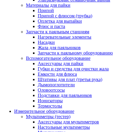
Материалы для пайки
Припой
Припой с флюсом (трубка)
Оплетка для выпайки
Флюс и паста
Запчасти к паяльным станциям
Нагревательные элементы
Насадки
Жала для паяльников
Запчасти к паяльному оборудованию
Вспомогательное оборудование
Аксессуары для пайки
Губки и средства для очистки жала
Емкости для флюса
Штативы для плат (третья рука)
Дымопоглотители
Оловоотсосы
Подставки для паяльников
Ионизаторы
Термостолы
Измерительное оборудование
Мультиметры (тестер)
Аксессуары для мультиметров
Настольные мультиметры