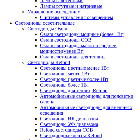
Лампы галогеновые
Лампы ртутные и натриевые
Управление освещением
Системы управления освещением
Светодиоды осветительные
Светодиоды Osram
Osram светодиоды мощные (более 1Вт)
Osram светодиоды COB
Osram светодиоды малой и средней
мощности(менее Вт)
Osram светодиоды для теплиц
Светодиоды Refond
Светодиоды цветные менее 1Вт
Светодиоды менее 1Вт
Светодиоды цветные более 1Вт
Светодиоды более 1Вт
Светодиоды для теплиц Refond
Автомобильные светодиоды для подсветки
салона
Автомобильные светодиоды для внешнего
освещения
Светодиоды ИК диапазона
Светодиоды УФ диапазона
Refond светодиоды COB
Светодиодные ленты Refond