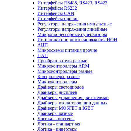
Интерфейсы RS485, RS423, RS422
Интерфейсы RS232
Интерфейсы CAN
Интерфейсы прочие
Регуляторы напряжения импульсные
Регуляторы напряжения линейные
Микропроцессорные супервизоры
Источники опорного напряжения ИОН
АЦП
Микросхемы питания прочие
ЦАП
Преобразователи разные
Микроконтроллеры ARM
Микроконтроллеры разные
Контроллеры разные
Микроконтроллеры
Драйверы светодиодов
Драйверы дисплеев
Драйверы управления двигателями
Драйверы изоляторов шин данных
Драйверы MOSFET и IGBT
Драйверы разные
Логика - триггеры
Логика - стандартная
Логика - инвертеры