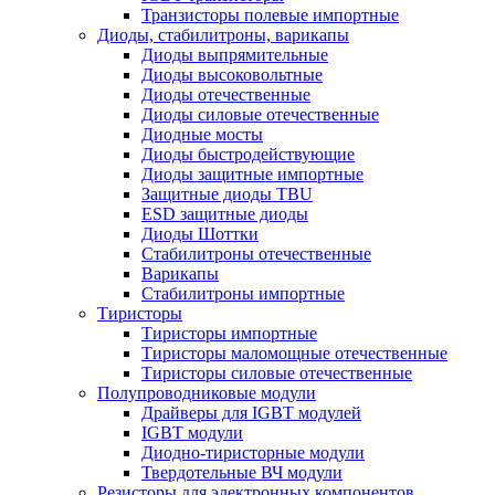
Транзисторы полевые импортные
Диоды, стабилитроны, варикапы
Диоды выпрямительные
Диоды высоковольтные
Диоды отечественные
Диоды силовые отечественные
Диодные мосты
Диоды быстродействующие
Диоды защитные импортные
Защитные диоды TBU
ESD защитные диоды
Диоды Шоттки
Стабилитроны отечественные
Варикапы
Стабилитроны импортные
Тиристоры
Тиристоры импортные
Тиристоры маломощные отечественные
Тиристоры силовые отечественные
Полупроводниковые модули
Драйверы для IGBT модулей
IGBT модули
Диодно-тиристорные модули
Твердотельные ВЧ модули
Резисторы для электронных компонентов