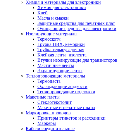
Химия и материалы для электроники
Химия для электроники
Клей
Масла и смазки
Защитные средства для печатных плат
Очищающие средства для электроники
Изолирующие материалы
Термоскотч
Трубка ПВХ, кембрики
Трубка термоусадочная
Клейкая лента, изолента
Втулки изолирующие для транзисторов
Мастичные ленты
Экранирующие ленты
Теплопроводящие материалы
Термопаста
Охлаждающие жидкости
Теплопроводящие подложки
Макетные платы
Стеклотекстолит
Макетные и печатные платы
Маркировка проводов
Принтеры этикеток и расходники
Маркеры
Кабели соединительные