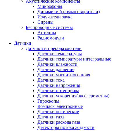
Акустические компоненты
Микрофоны
Динамики (громкоговорители)
Излучатели звука
Сирены
Беспроводные системы
Антенны
Радиомодули
Датчики
Датчики и преобразователи
Датчики температуры
Датчики температуры интегральные
Датчики влажности
Датчики давления
Датчики магнитного поля
Датчики тока
Датчики напряжения
Датчики потенциала
Датчики ускорения(акселерометры)
Гироскопы
Компасы электронные
Датчики оптические
Датчики газа
Датчики расхода газа
Детекторы потока жидкости