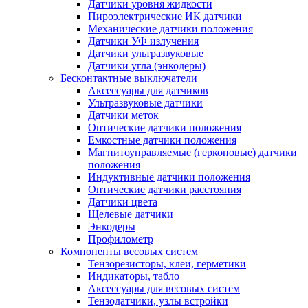
Датчики уровня жидкости
Пироэлектрические ИК датчики
Механические датчики положения
Датчики УФ излучения
Датчики ультразвуковые
Датчики угла (энкодеры)
Бесконтактные выключатели
Аксессуары для датчиков
Ультразвуковые датчики
Датчики меток
Оптические датчики положения
Емкостные датчики положения
Магнитоуправляемые (герконовые) датчики
положения
Индуктивные датчики положения
Оптические датчики расстояния
Датчики цвета
Щелевые датчики
Энкодеры
Профилометр
Компоненты весовых систем
Тензорезисторы, клеи, герметики
Индикаторы, табло
Аксессуары для весовых систем
Тензодатчики, узлы встройки