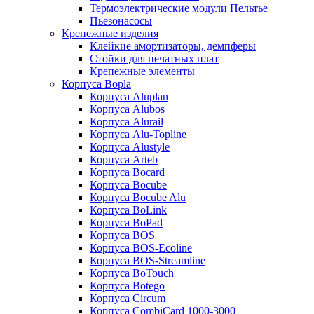
Термоэлектрические модули Пельтье
Пьезонасосы
Крепежные изделия
Клейкие амортизаторы, демпферы
Стойки для печатных плат
Крепежные элементы
Корпуса Bopla
Корпуса Aluplan
Корпуса Alubos
Корпуса Alurail
Корпуса Alu-Topline
Корпуса Alustyle
Корпуса Arteb
Корпуса Bocard
Корпуса Bocube
Корпуса Bocube Alu
Корпуса BoLink
Корпуса BoPad
Корпуса BOS
Корпуса BOS-Ecoline
Корпуса BOS-Streamline
Корпуса BoTouch
Корпуса Botego
Корпуса Circum
Корпуса CombiCard 1000-3000