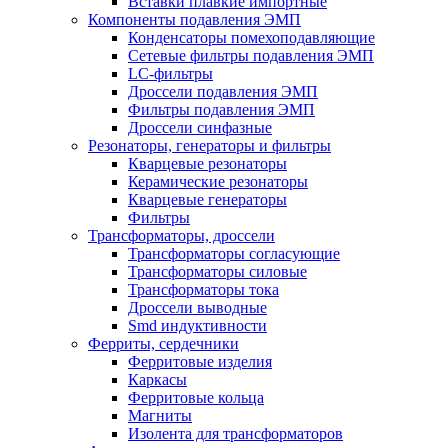
Вставки плавкие импортные
Компоненты подавления ЭМП
Конденсаторы помехоподавляющие
Сетевые фильтры подавления ЭМП
LC-фильтры
Дроссели подавления ЭМП
Фильтры подавления ЭМП
Дроссели синфазные
Резонаторы, генераторы и фильтры
Кварцевые резонаторы
Керамические резонаторы
Кварцевые генераторы
Фильтры
Трансформаторы, дроссели
Трансформаторы согласующие
Трансформаторы силовые
Трансформаторы тока
Дроссели выводные
Smd индуктивности
Ферриты, сердечники
Ферритовые изделия
Каркасы
Ферритовые кольца
Магниты
Изолента для трансформаторов