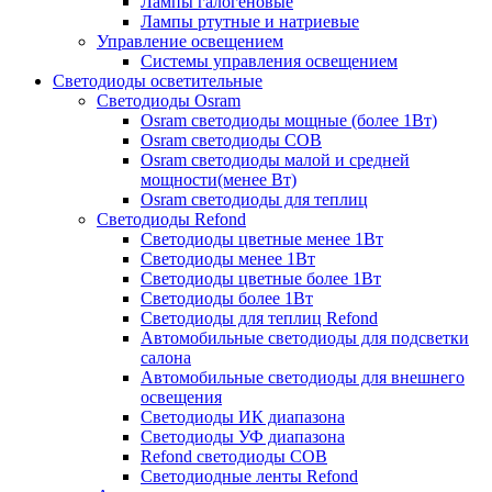
Лампы галогеновые
Лампы ртутные и натриевые
Управление освещением
Системы управления освещением
Светодиоды осветительные
Светодиоды Osram
Osram светодиоды мощные (более 1Вт)
Osram светодиоды COB
Osram светодиоды малой и средней
мощности(менее Вт)
Osram светодиоды для теплиц
Светодиоды Refond
Светодиоды цветные менее 1Вт
Светодиоды менее 1Вт
Светодиоды цветные более 1Вт
Светодиоды более 1Вт
Светодиоды для теплиц Refond
Автомобильные светодиоды для подсветки
салона
Автомобильные светодиоды для внешнего
освещения
Светодиоды ИК диапазона
Светодиоды УФ диапазона
Refond светодиоды COB
Светодиодные ленты Refond