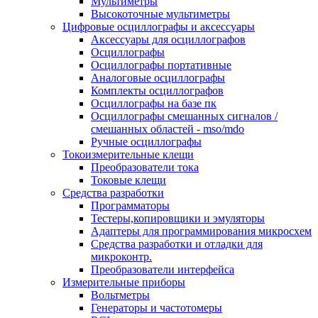
Мультиметры
Высокоточные мультиметры
Цифровые осциллографы и аксессуары
Аксессуары для осциллографов
Осциллографы
Осциллографы портативные
Аналоговые осциллографы
Комплекты осциллографов
Осциллографы на базе пк
Осциллографы смешанных сигналов /
смешанных областей - mso/mdo
Ручные осциллографы
Токоизмерительные клещи
Преобразователи тока
Токовые клещи
Средства разработки
Программаторы
Тестеры,копировщики и эмуляторы
Адаптеры для программирования микросхем
Cредства разработки и отладки для
микроконтр.
Преобразователи интерфейса
Измерительные приборы
Вольтметры
Генераторы и частотомеры