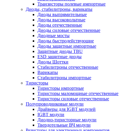
Транзисторы полевые импортные
Диоды, стабилитроны, варикапы
Диоды выпрямительные
Диоды высоковольтные
Диоды отечественные
Диоды силовые отечественные
Диодные мосты
Диоды быстродействующие
Диоды защитные импортные
Защитные диоды TBU
ESD защитные диоды
Диоды Шоттки
Стабилитроны отечественные
Варикапы
Стабилитроны импортные
Тиристоры
Тиристоры импортные
Тиристоры маломощные отечественные
Тиристоры силовые отечественные
Полупроводниковые модули
Драйверы для IGBT модулей
IGBT модули
Диодно-тиристорные модули
Твердотельные ВЧ модули
Резисторы для электронных компонентов