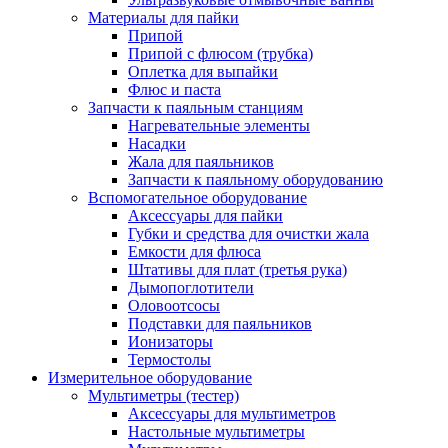
Материалы для пайки
Припой
Припой с флюсом (трубка)
Оплетка для выпайки
Флюс и паста
Запчасти к паяльным станциям
Нагревательные элементы
Насадки
Жала для паяльников
Запчасти к паяльному оборудованию
Вспомогательное оборудование
Аксессуары для пайки
Губки и средства для очистки жала
Емкости для флюса
Штативы для плат (третья рука)
Дымопоглотители
Оловоотсосы
Подставки для паяльников
Ионизаторы
Термостолы
Измерительное оборудование
Мультиметры (тестер)
Аксессуары для мультиметров
Настольные мультиметры