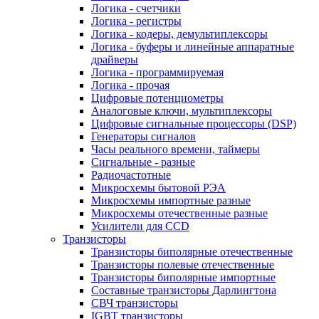
Логика - счетчики
Логика - регистры
Логика - кодеры, демультиплексоры
Логика - буферы и линейные аппаратные
драйверы
Логика - программируемая
Логика - прочая
Цифровые потенциометры
Аналоговые ключи, мультиплексоры
Цифровые сигнальные процессоры (DSP)
Генераторы сигналов
Часы реального времени, таймеры
Сигнальные - разные
Радиочастотные
Микросхемы бытовой РЭА
Микросхемы импортные разные
Микросхемы отечественные разные
Усилители для CCD
Транзисторы
Транзисторы биполярные отечественные
Транзисторы полевые отечественные
Транзисторы биполярные импортные
Составные транзисторы Дарлингтона
СВЧ транзисторы
IGBT транзисторы