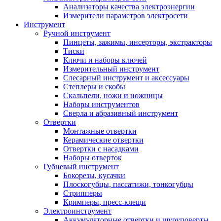
Анализаторы качества электроэнергии
Измерители параметров электросети
Инструмент
Ручной инструмент
Пинцеты, зажимы, инсерторы, экстракторы
Тиски
Ключи и наборы ключей
Измерительный инструмент
Слесарный инструмент и аксессуары
Степлеры и скобы
Скальпели, ножи и ножницы
Наборы инструментов
Сверла и абразивный инструмент
Отвертки
Монтажные отвертки
Керамические отвертки
Отвертки с насадками
Наборы отверток
Губцевый инструмент
Бокорезы, кусачки
Плоскогубцы, пассатижи, тонкогубцы
Стрипперы
Кримперы, пресс-клещи
Электроинструмент
Аккумуляторные отвертки и шуруповерты