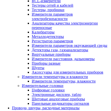
RCL-измерители
Тестеры сетей и кабелей
Тестеры, пробники
Измерители параметров
электробезопасности
Анализаторы качества электроэнергии
переносные
Калибраторы
Металлодетекторы
Регистратор параметров
Измерители параметров окружающей среды
Детекторы газа, газоанализаторы
Виртуальные приборы
Измерители расстояния, дальномеры
Приборы разные
Шунты
Аксессуары для измерительных приборов
Измерители температуры и влажности
Измерители температуры, влажности
Измерительные головки
Цифровые головки
Электронные дисплеи, табло
Щитовые аналоговые приборы
Панельные индикаторы сигналов
Провода, шнуры, расходные материалы