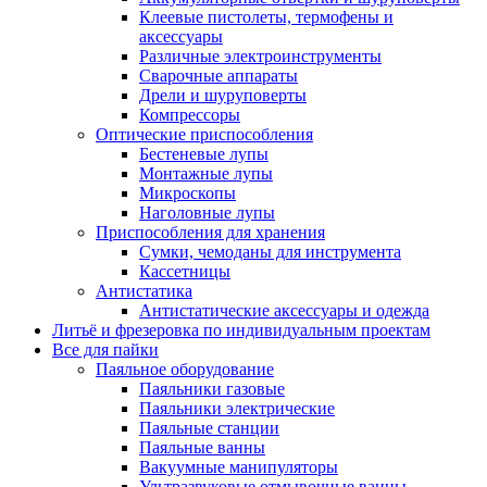
Клеевые пистолеты, термофены и
аксессуары
Различные электроинструменты
Сварочные аппараты
Дрели и шуруповерты
Компрессоры
Оптические приспособления
Бестеневые лупы
Монтажные лупы
Микроскопы
Наголовные лупы
Приспособления для хранения
Сумки, чемоданы для инструмента
Кассетницы
Антистатика
Антистатические аксессуары и одежда
Литьё и фрезеровка по индивидуальным проектам
Все для пайки
Паяльное оборудование
Паяльники газовые
Паяльники электрические
Паяльные станции
Паяльные ванны
Вакуумные манипуляторы
Ультразвуковые отмывочные ванны