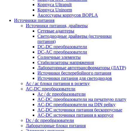
Корпуса Ultrapult
Корпуса Uninorm
Аксессуары корпусов BOPLA
Источники питания
Источники питания, драйверы
Сетевые адаптеры
Светодиодные драйверы (источники
питания)
DC-DC преобразователи
DC-AC преобразователи
Солнечные элементы
Стабилизаторы напряжения
Лабораторные автотрансформаторы (ЛАТР)
Источники бесперебойного питания
Источники питания для светодиодов
Ac / ac блоки питания в розетку
AC-DC преобразователи
Ac / dc преобразователи
AC-DC преобразователи на печатную плату
AC-DC преобразователи на DIN рейку
AC-DC источники питания бескорпусные
AC-DC источники питания в корпусе
Dc / dc преобразователи
Лабораторные блоки питания
Элементы питания