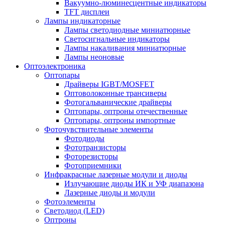
Вакуумно-люминесцентные индикаторы
TFT дисплеи
Лампы индикаторные
Лампы светодиодные миниатюрные
Светосигнальные индикаторы
Лампы накаливания миниатюрные
Лампы неоновые
Оптоэлектроника
Оптопары
Драйверы IGBT/MOSFET
Оптоволоконные трансиверы
Фотогальванические драйверы
Оптопары, оптроны отечественные
Оптопары, оптроны импортные
Фоточувствительные элементы
Фотодиоды
Фототранзисторы
Фоторезисторы
Фотоприемники
Инфракрасные лазерные модули и диоды
Излучающие диоды ИК и УФ диапазона
Лазерные диоды и модули
Фотоэлементы
Светодиод (LED)
Оптроны