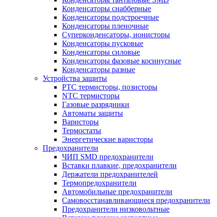
Конденсаторы снабберные
Конденсаторы подстроечные
Конденсаторы пленочные
Суперконденсаторы, ионисторы
Конденсаторы пусковые
Конденсаторы силовые
Конденсаторы фазовые косинусные
Конденсаторы разные
Устройства защиты
PTC термисторы, позисторы
NTC термисторы
Газовые разрядники
Автоматы защиты
Варисторы
Термостаты
Энергетические варисторы
Предохранители
ЧИП SMD предохранители
Вставки плавкие, предохранители
Держатели предохранителей
Термопредохранители
Автомобильные предохранители
Самовосстанавливающиеся предохранители
Предохранители низковольтные