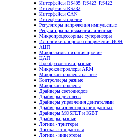
Интерфейсы RS485, RS423, RS422
Интерфейсы RS232
Интерфейсы CAN
Интерфейсы прочие
Регуляторы напряжения импульсные
Регуляторы напряжения линейные
Микропроцессорные супервизоры
Источники опорного напряжения ИОН
АЦП
Микросхемы питания прочие
ЦАП
Преобразователи разные
Микроконтроллеры ARM
Микроконтроллеры разные
Контроллеры разные
Микроконтроллеры
Драйверы светодиодов
Драйверы дисплеев
Драйверы управления двигателями
Драйверы изоляторов шин данных
Драйверы MOSFET и IGBT
Драйверы разные
Логика - триггеры
Логика - стандартная
Логика - инвертеры