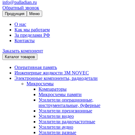
info@palladian.ru
Обратный звонок
Продукция
Меню
О нас
Как мы работаем
За пределами РФ
Контакты
Заказать компонент
Каталог товаров
Оперативная память
Инженерные жидкости 3M NOVEC
Электронные компоненты, радиодетали
Микросхемы
Компараторы
Микросхемы памяти
Усилители операционные,
инструментальные, буферные
Усилители прецизионные
Усилители видео
Усилители радиочастотные
Усилители аудио
Усилители разные