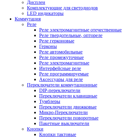
Дисплеи
Комплектующие для светодиодов
LED индикаторы
Коммутация
Реле
Реле электромагнитные отечественные
Реле твердотельные, оптореле
Реле герконовые
Герконы
Реле автомобильные
Реле промежуточные
Реле электромагнитные
Интерфейсные реле
Реле программируемые
Аксессуары для реле
Переключатели коммутационные
DIP-переключатели
Переключатели клавишные
Тумблеры
Переключатели движковые
Микро-Переключатели
Переключатели поворотные
Пакетные выключатели
Кнопки
Кнопки тактовые