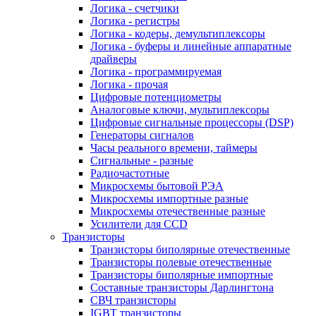
Логика - счетчики
Логика - регистры
Логика - кодеры, демультиплексоры
Логика - буферы и линейные аппаратные
драйверы
Логика - программируемая
Логика - прочая
Цифровые потенциометры
Аналоговые ключи, мультиплексоры
Цифровые сигнальные процессоры (DSP)
Генераторы сигналов
Часы реального времени, таймеры
Сигнальные - разные
Радиочастотные
Микросхемы бытовой РЭА
Микросхемы импортные разные
Микросхемы отечественные разные
Усилители для CCD
Транзисторы
Транзисторы биполярные отечественные
Транзисторы полевые отечественные
Транзисторы биполярные импортные
Составные транзисторы Дарлингтона
СВЧ транзисторы
IGBT транзисторы