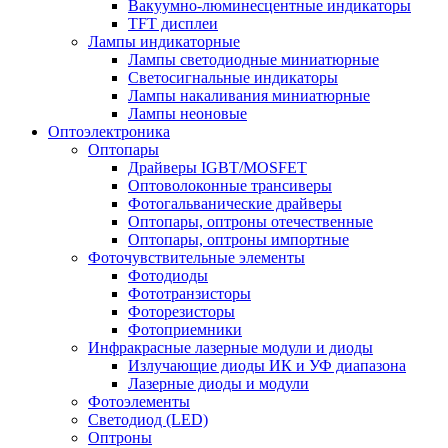
Вакуумно-люминесцентные индикаторы
TFT дисплеи
Лампы индикаторные
Лампы светодиодные миниатюрные
Светосигнальные индикаторы
Лампы накаливания миниатюрные
Лампы неоновые
Оптоэлектроника
Оптопары
Драйверы IGBT/MOSFET
Оптоволоконные трансиверы
Фотогальванические драйверы
Оптопары, оптроны отечественные
Оптопары, оптроны импортные
Фоточувствительные элементы
Фотодиоды
Фототранзисторы
Фоторезисторы
Фотоприемники
Инфракрасные лазерные модули и диоды
Излучающие диоды ИК и УФ диапазона
Лазерные диоды и модули
Фотоэлементы
Светодиод (LED)
Оптроны