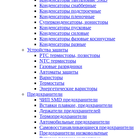
Конденсаторы снабберные
Конденсаторы подстроечные
Конденсаторы пленочные
Суперконденсаторы, ионисторы
Конденсаторы пусковые
Конденсаторы силовые
Конденсаторы фазовые косинусные
Конденсаторы разные
Устройства защиты
PTC термисторы, позисторы
NTC термисторы
Газовые разрядники
Автоматы защиты
Варисторы
Термостаты
Энергетические варисторы
Предохранители
ЧИП SMD предохранители
Вставки плавкие, предохранители
Держатели предохранителей
Термопредохранители
Автомобильные предохранители
Самовосстанавливающиеся предохранители
Предохранители низковольтные