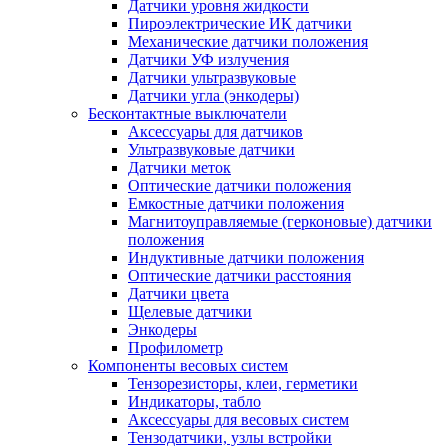
Датчики уровня жидкости
Пироэлектрические ИК датчики
Механические датчики положения
Датчики УФ излучения
Датчики ультразвуковые
Датчики угла (энкодеры)
Бесконтактные выключатели
Аксессуары для датчиков
Ультразвуковые датчики
Датчики меток
Оптические датчики положения
Емкостные датчики положения
Магнитоуправляемые (герконовые) датчики
положения
Индуктивные датчики положения
Оптические датчики расстояния
Датчики цвета
Щелевые датчики
Энкодеры
Профилометр
Компоненты весовых систем
Тензорезисторы, клеи, герметики
Индикаторы, табло
Аксессуары для весовых систем
Тензодатчики, узлы встройки