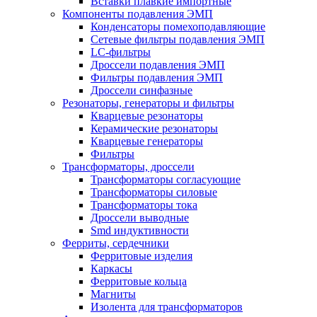
Вставки плавкие импортные
Компоненты подавления ЭМП
Конденсаторы помехоподавляющие
Сетевые фильтры подавления ЭМП
LC-фильтры
Дроссели подавления ЭМП
Фильтры подавления ЭМП
Дроссели синфазные
Резонаторы, генераторы и фильтры
Кварцевые резонаторы
Керамические резонаторы
Кварцевые генераторы
Фильтры
Трансформаторы, дроссели
Трансформаторы согласующие
Трансформаторы силовые
Трансформаторы тока
Дроссели выводные
Smd индуктивности
Ферриты, сердечники
Ферритовые изделия
Каркасы
Ферритовые кольца
Магниты
Изолента для трансформаторов