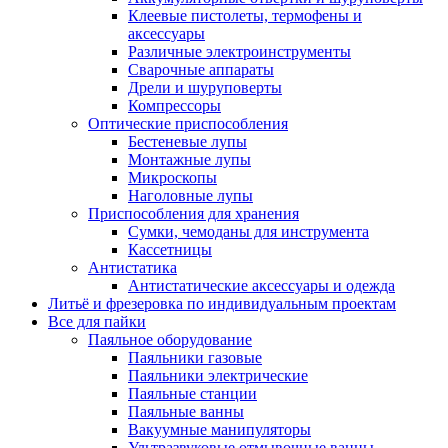
Клеевые пистолеты, термофены и
аксессуары
Различные электроинструменты
Сварочные аппараты
Дрели и шуруповерты
Компрессоры
Оптические приспособления
Бестеневые лупы
Монтажные лупы
Микроскопы
Наголовные лупы
Приспособления для хранения
Сумки, чемоданы для инструмента
Кассетницы
Антистатика
Антистатические аксессуары и одежда
Литьё и фрезеровка по индивидуальным проектам
Все для пайки
Паяльное оборудование
Паяльники газовые
Паяльники электрические
Паяльные станции
Паяльные ванны
Вакуумные манипуляторы
Ультразвуковые отмывочные ванны