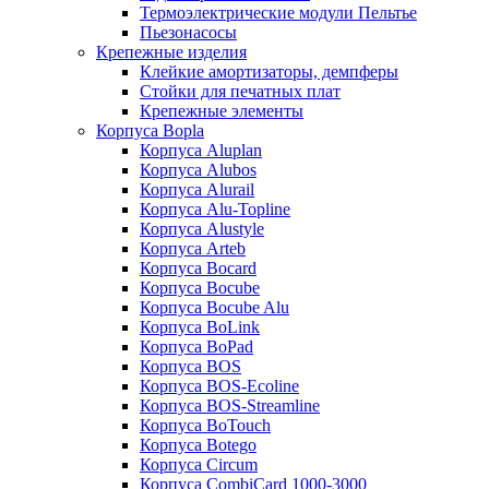
Термоэлектрические модули Пельтье
Пьезонасосы
Крепежные изделия
Клейкие амортизаторы, демпферы
Стойки для печатных плат
Крепежные элементы
Корпуса Bopla
Корпуса Aluplan
Корпуса Alubos
Корпуса Alurail
Корпуса Alu-Topline
Корпуса Alustyle
Корпуса Arteb
Корпуса Bocard
Корпуса Bocube
Корпуса Bocube Alu
Корпуса BoLink
Корпуса BoPad
Корпуса BOS
Корпуса BOS-Ecoline
Корпуса BOS-Streamline
Корпуса BoTouch
Корпуса Botego
Корпуса Circum
Корпуса CombiCard 1000-3000