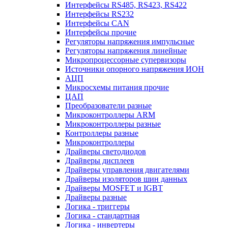
Интерфейсы RS485, RS423, RS422
Интерфейсы RS232
Интерфейсы CAN
Интерфейсы прочие
Регуляторы напряжения импульсные
Регуляторы напряжения линейные
Микропроцессорные супервизоры
Источники опорного напряжения ИОН
АЦП
Микросхемы питания прочие
ЦАП
Преобразователи разные
Микроконтроллеры ARM
Микроконтроллеры разные
Контроллеры разные
Микроконтроллеры
Драйверы светодиодов
Драйверы дисплеев
Драйверы управления двигателями
Драйверы изоляторов шин данных
Драйверы MOSFET и IGBT
Драйверы разные
Логика - триггеры
Логика - стандартная
Логика - инвертеры