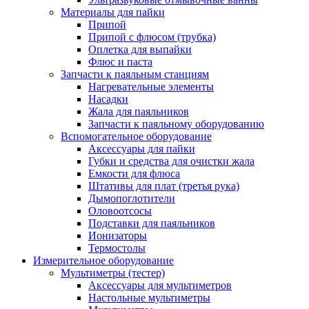
Материалы для пайки
Припой
Припой с флюсом (трубка)
Оплетка для выпайки
Флюс и паста
Запчасти к паяльным станциям
Нагревательные элементы
Насадки
Жала для паяльников
Запчасти к паяльному оборудованию
Вспомогательное оборудование
Аксессуары для пайки
Губки и средства для очистки жала
Емкости для флюса
Штативы для плат (третья рука)
Дымопоглотители
Оловоотсосы
Подставки для паяльников
Ионизаторы
Термостолы
Измерительное оборудование
Мультиметры (тестер)
Аксессуары для мультиметров
Настольные мультиметры