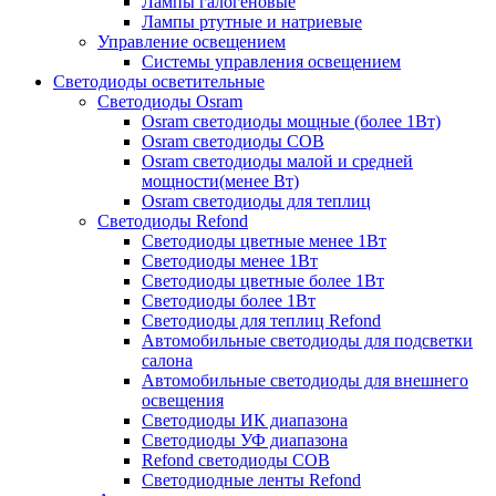
Лампы галогеновые
Лампы ртутные и натриевые
Управление освещением
Системы управления освещением
Светодиоды осветительные
Светодиоды Osram
Osram светодиоды мощные (более 1Вт)
Osram светодиоды COB
Osram светодиоды малой и средней
мощности(менее Вт)
Osram светодиоды для теплиц
Светодиоды Refond
Светодиоды цветные менее 1Вт
Светодиоды менее 1Вт
Светодиоды цветные более 1Вт
Светодиоды более 1Вт
Светодиоды для теплиц Refond
Автомобильные светодиоды для подсветки
салона
Автомобильные светодиоды для внешнего
освещения
Светодиоды ИК диапазона
Светодиоды УФ диапазона
Refond светодиоды COB
Светодиодные ленты Refond