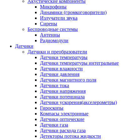
Акустические компоненты
Микрофоны
Динамики (громкоговорители)
Излучатели звука
Сирены
Беспроводные системы
Антенны
Радиомодули
Датчики
Датчики и преобразователи
Датчики температуры
Датчики температуры интегральные
Датчики влажности
Датчики давления
Датчики магнитного поля
Датчики тока
Датчики напряжения
Датчики потенциала
Датчики ускорения(акселерометры)
Гироскопы
Компасы электронные
Датчики оптические
Датчики газа
Датчики расхода газа
Детекторы потока жидкости