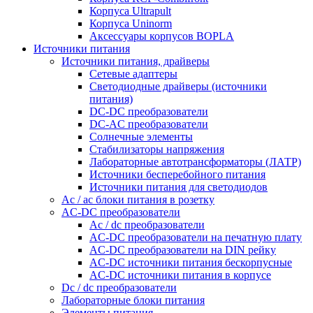
Корпуса Ultrapult
Корпуса Uninorm
Аксессуары корпусов BOPLA
Источники питания
Источники питания, драйверы
Сетевые адаптеры
Светодиодные драйверы (источники
питания)
DC-DC преобразователи
DC-AC преобразователи
Солнечные элементы
Стабилизаторы напряжения
Лабораторные автотрансформаторы (ЛАТР)
Источники бесперебойного питания
Источники питания для светодиодов
Ac / ac блоки питания в розетку
AC-DC преобразователи
Ac / dc преобразователи
AC-DC преобразователи на печатную плату
AC-DC преобразователи на DIN рейку
AC-DC источники питания бескорпусные
AC-DC источники питания в корпусе
Dc / dc преобразователи
Лабораторные блоки питания
Элементы питания