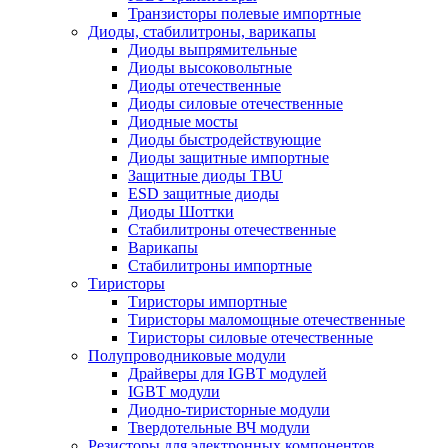
Транзисторы полевые импортные
Диоды, стабилитроны, варикапы
Диоды выпрямительные
Диоды высоковольтные
Диоды отечественные
Диоды силовые отечественные
Диодные мосты
Диоды быстродействующие
Диоды защитные импортные
Защитные диоды TBU
ESD защитные диоды
Диоды Шоттки
Стабилитроны отечественные
Варикапы
Стабилитроны импортные
Тиристоры
Тиристоры импортные
Тиристоры маломощные отечественные
Тиристоры силовые отечественные
Полупроводниковые модули
Драйверы для IGBT модулей
IGBT модули
Диодно-тиристорные модули
Твердотельные ВЧ модули
Резисторы для электронных компонентов