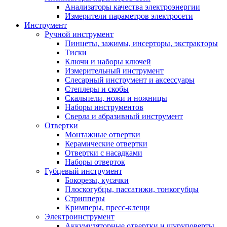
Анализаторы качества электроэнергии
Измерители параметров электросети
Инструмент
Ручной инструмент
Пинцеты, зажимы, инсерторы, экстракторы
Тиски
Ключи и наборы ключей
Измерительный инструмент
Слесарный инструмент и аксессуары
Степлеры и скобы
Скальпели, ножи и ножницы
Наборы инструментов
Сверла и абразивный инструмент
Отвертки
Монтажные отвертки
Керамические отвертки
Отвертки с насадками
Наборы отверток
Губцевый инструмент
Бокорезы, кусачки
Плоскогубцы, пассатижи, тонкогубцы
Стрипперы
Кримперы, пресс-клещи
Электроинструмент
Аккумуляторные отвертки и шуруповерты