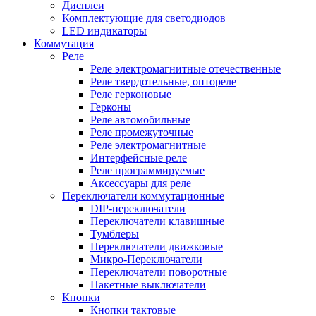
Дисплеи
Комплектующие для светодиодов
LED индикаторы
Коммутация
Реле
Реле электромагнитные отечественные
Реле твердотельные, оптореле
Реле герконовые
Герконы
Реле автомобильные
Реле промежуточные
Реле электромагнитные
Интерфейсные реле
Реле программируемые
Аксессуары для реле
Переключатели коммутационные
DIP-переключатели
Переключатели клавишные
Тумблеры
Переключатели движковые
Микро-Переключатели
Переключатели поворотные
Пакетные выключатели
Кнопки
Кнопки тактовые