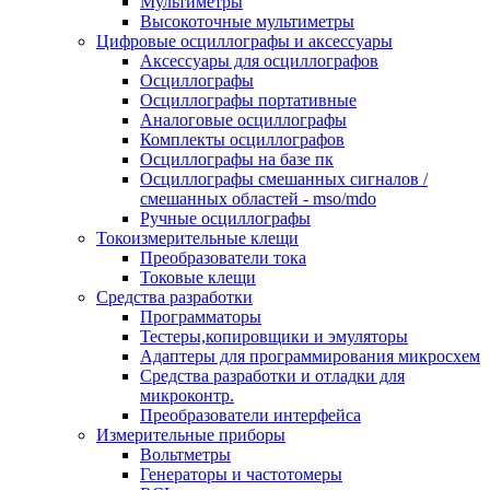
Мультиметры
Высокоточные мультиметры
Цифровые осциллографы и аксессуары
Аксессуары для осциллографов
Осциллографы
Осциллографы портативные
Аналоговые осциллографы
Комплекты осциллографов
Осциллографы на базе пк
Осциллографы смешанных сигналов /
смешанных областей - mso/mdo
Ручные осциллографы
Токоизмерительные клещи
Преобразователи тока
Токовые клещи
Средства разработки
Программаторы
Тестеры,копировщики и эмуляторы
Адаптеры для программирования микросхем
Cредства разработки и отладки для
микроконтр.
Преобразователи интерфейса
Измерительные приборы
Вольтметры
Генераторы и частотомеры