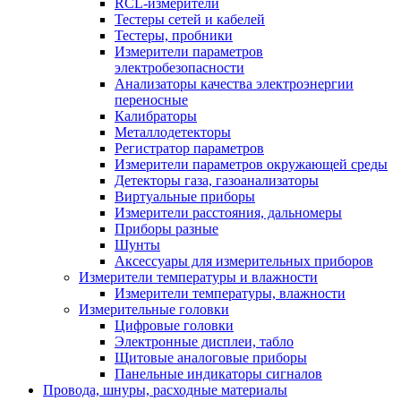
RCL-измерители
Тестеры сетей и кабелей
Тестеры, пробники
Измерители параметров
электробезопасности
Анализаторы качества электроэнергии
переносные
Калибраторы
Металлодетекторы
Регистратор параметров
Измерители параметров окружающей среды
Детекторы газа, газоанализаторы
Виртуальные приборы
Измерители расстояния, дальномеры
Приборы разные
Шунты
Аксессуары для измерительных приборов
Измерители температуры и влажности
Измерители температуры, влажности
Измерительные головки
Цифровые головки
Электронные дисплеи, табло
Щитовые аналоговые приборы
Панельные индикаторы сигналов
Провода, шнуры, расходные материалы