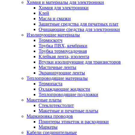
Химия и материалы для электроники
Химия для электроники
Клей
Масла и смазки
Защитные средства для печатных плат
Очищающие средства для электроники
Изолирующие материалы
Термоскотч
Трубка ПВХ, кембрики
Трубка термоусадочная
Клейкая лента, изолента
Втулки изолирующие для транзисторов
Мастичные ленты
Экранирующие ленты
Теплопроводящие материалы
Термопаста
Охлаждающие жидкости
Теплопроводящие подложки
Макетные платы
Стеклотекстолит
Макетные и печатные платы
Маркировка проводов
Принтеры этикеток и расходники
Маркеры
Кабели соединительные