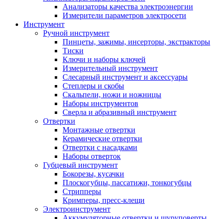
Анализаторы качества электроэнергии
Измерители параметров электросети
Инструмент
Ручной инструмент
Пинцеты, зажимы, инсерторы, экстракторы
Тиски
Ключи и наборы ключей
Измерительный инструмент
Слесарный инструмент и аксессуары
Степлеры и скобы
Скальпели, ножи и ножницы
Наборы инструментов
Сверла и абразивный инструмент
Отвертки
Монтажные отвертки
Керамические отвертки
Отвертки с насадками
Наборы отверток
Губцевый инструмент
Бокорезы, кусачки
Плоскогубцы, пассатижи, тонкогубцы
Стрипперы
Кримперы, пресс-клещи
Электроинструмент
Аккумуляторные отвертки и шуруповерты