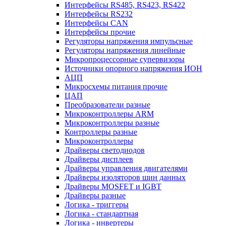
Интерфейсы RS485, RS423, RS422
Интерфейсы RS232
Интерфейсы CAN
Интерфейсы прочие
Регуляторы напряжения импульсные
Регуляторы напряжения линейные
Микропроцессорные супервизоры
Источники опорного напряжения ИОН
АЦП
Микросхемы питания прочие
ЦАП
Преобразователи разные
Микроконтроллеры ARM
Микроконтроллеры разные
Контроллеры разные
Микроконтроллеры
Драйверы светодиодов
Драйверы дисплеев
Драйверы управления двигателями
Драйверы изоляторов шин данных
Драйверы MOSFET и IGBT
Драйверы разные
Логика - триггеры
Логика - стандартная
Логика - инвертеры