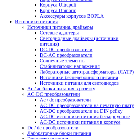
Корпуса Ultrapult
Корпуса Uninorm
Аксессуары корпусов BOPLA
Источники питания
Источники питания, драйверы
Сетевые адаптеры
Светодиодные драйверы (источники
питания)
DC-DC преобразователи
DC-AC преобразователи
Солнечные элементы
Стабилизаторы напряжения
Лабораторные автотрансформаторы (ЛАТР)
Источники бесперебойного питания
Источники питания для светодиодов
Ac / ac блоки питания в розетку
AC-DC преобразователи
Ac / dc преобразователи
AC-DC преобразователи на печатную плату
AC-DC преобразователи на DIN рейку
AC-DC источники питания бескорпусные
AC-DC источники питания в корпусе
Dc / dc преобразователи
Лабораторные блоки питания
Элементы питания