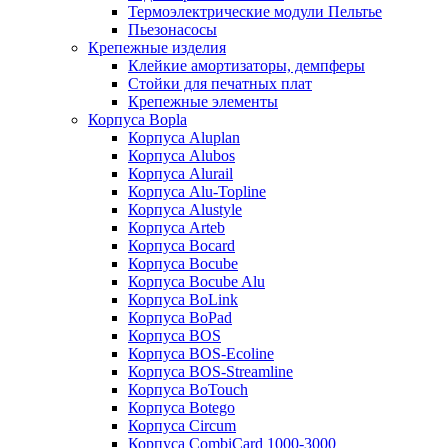
Термоэлектрические модули Пельтье
Пьезонасосы
Крепежные изделия
Клейкие амортизаторы, демпферы
Стойки для печатных плат
Крепежные элементы
Корпуса Bopla
Корпуса Aluplan
Корпуса Alubos
Корпуса Alurail
Корпуса Alu-Topline
Корпуса Alustyle
Корпуса Arteb
Корпуса Bocard
Корпуса Bocube
Корпуса Bocube Alu
Корпуса BoLink
Корпуса BoPad
Корпуса BOS
Корпуса BOS-Ecoline
Корпуса BOS-Streamline
Корпуса BoTouch
Корпуса Botego
Корпуса Circum
Корпуса CombiCard 1000-3000