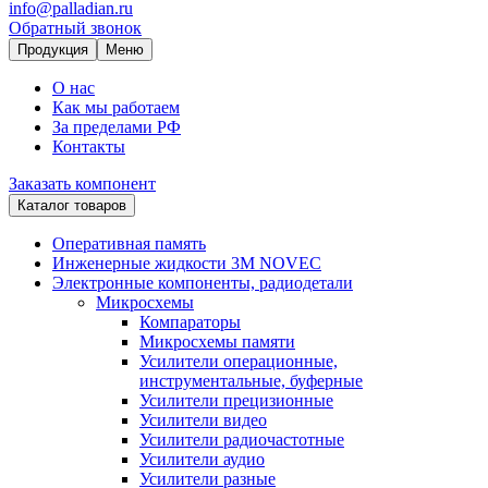
info@palladian.ru
Обратный звонок
Продукция
Меню
О нас
Как мы работаем
За пределами РФ
Контакты
Заказать компонент
Каталог товаров
Оперативная память
Инженерные жидкости 3M NOVEC
Электронные компоненты, радиодетали
Микросхемы
Компараторы
Микросхемы памяти
Усилители операционные,
инструментальные, буферные
Усилители прецизионные
Усилители видео
Усилители радиочастотные
Усилители аудио
Усилители разные