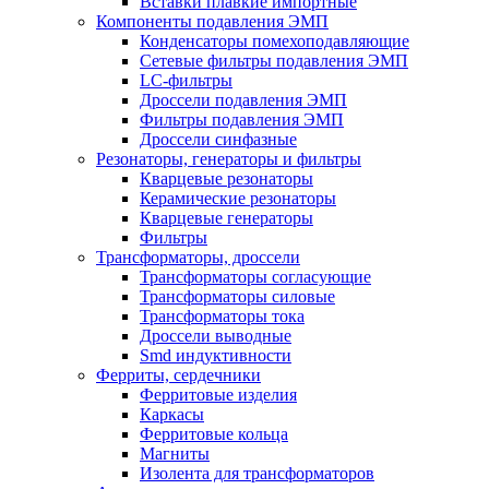
Вставки плавкие импортные
Компоненты подавления ЭМП
Конденсаторы помехоподавляющие
Сетевые фильтры подавления ЭМП
LC-фильтры
Дроссели подавления ЭМП
Фильтры подавления ЭМП
Дроссели синфазные
Резонаторы, генераторы и фильтры
Кварцевые резонаторы
Керамические резонаторы
Кварцевые генераторы
Фильтры
Трансформаторы, дроссели
Трансформаторы согласующие
Трансформаторы силовые
Трансформаторы тока
Дроссели выводные
Smd индуктивности
Ферриты, сердечники
Ферритовые изделия
Каркасы
Ферритовые кольца
Магниты
Изолента для трансформаторов