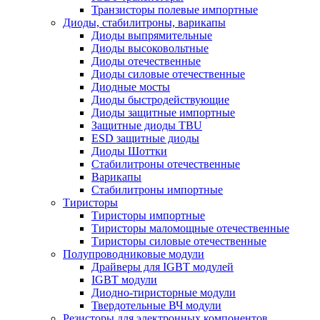
Транзисторы полевые импортные
Диоды, стабилитроны, варикапы
Диоды выпрямительные
Диоды высоковольтные
Диоды отечественные
Диоды силовые отечественные
Диодные мосты
Диоды быстродействующие
Диоды защитные импортные
Защитные диоды TBU
ESD защитные диоды
Диоды Шоттки
Стабилитроны отечественные
Варикапы
Стабилитроны импортные
Тиристоры
Тиристоры импортные
Тиристоры маломощные отечественные
Тиристоры силовые отечественные
Полупроводниковые модули
Драйверы для IGBT модулей
IGBT модули
Диодно-тиристорные модули
Твердотельные ВЧ модули
Резисторы для электронных компонентов