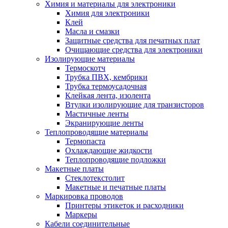
Химия и материалы для электроники
Химия для электроники
Клей
Масла и смазки
Защитные средства для печатных плат
Очищающие средства для электроники
Изолирующие материалы
Термоскотч
Трубка ПВХ, кембрики
Трубка термоусадочная
Клейкая лента, изолента
Втулки изолирующие для транзисторов
Мастичные ленты
Экранирующие ленты
Теплопроводящие материалы
Термопаста
Охлаждающие жидкости
Теплопроводящие подложки
Макетные платы
Стеклотекстолит
Макетные и печатные платы
Маркировка проводов
Принтеры этикеток и расходники
Маркеры
Кабели соединительные