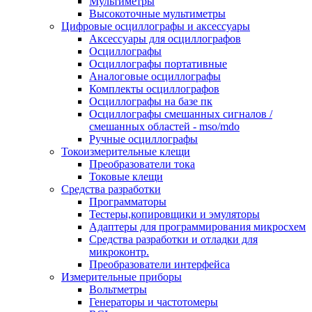
Мультиметры
Высокоточные мультиметры
Цифровые осциллографы и аксессуары
Аксессуары для осциллографов
Осциллографы
Осциллографы портативные
Аналоговые осциллографы
Комплекты осциллографов
Осциллографы на базе пк
Осциллографы смешанных сигналов /
смешанных областей - mso/mdo
Ручные осциллографы
Токоизмерительные клещи
Преобразователи тока
Токовые клещи
Средства разработки
Программаторы
Тестеры,копировщики и эмуляторы
Адаптеры для программирования микросхем
Cредства разработки и отладки для
микроконтр.
Преобразователи интерфейса
Измерительные приборы
Вольтметры
Генераторы и частотомеры