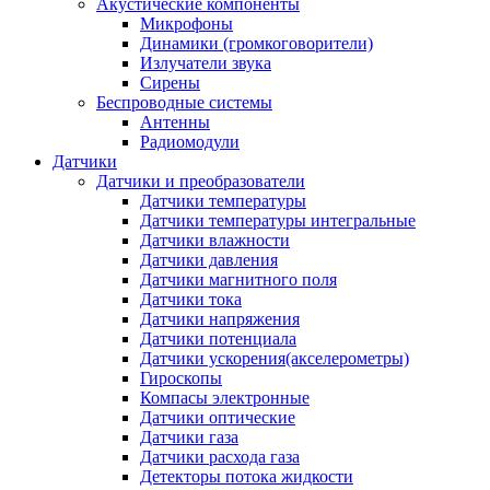
Акустические компоненты
Микрофоны
Динамики (громкоговорители)
Излучатели звука
Сирены
Беспроводные системы
Антенны
Радиомодули
Датчики
Датчики и преобразователи
Датчики температуры
Датчики температуры интегральные
Датчики влажности
Датчики давления
Датчики магнитного поля
Датчики тока
Датчики напряжения
Датчики потенциала
Датчики ускорения(акселерометры)
Гироскопы
Компасы электронные
Датчики оптические
Датчики газа
Датчики расхода газа
Детекторы потока жидкости