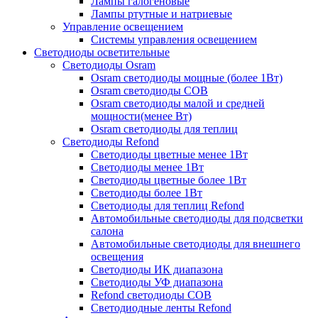
Лампы галогеновые
Лампы ртутные и натриевые
Управление освещением
Системы управления освещением
Светодиоды осветительные
Светодиоды Osram
Osram светодиоды мощные (более 1Вт)
Osram светодиоды COB
Osram светодиоды малой и средней
мощности(менее Вт)
Osram светодиоды для теплиц
Светодиоды Refond
Светодиоды цветные менее 1Вт
Светодиоды менее 1Вт
Светодиоды цветные более 1Вт
Светодиоды более 1Вт
Светодиоды для теплиц Refond
Автомобильные светодиоды для подсветки
салона
Автомобильные светодиоды для внешнего
освещения
Светодиоды ИК диапазона
Светодиоды УФ диапазона
Refond светодиоды COB
Светодиодные ленты Refond