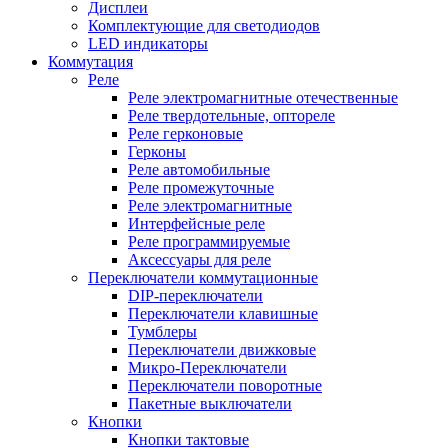
Дисплеи
Комплектующие для светодиодов
LED индикаторы
Коммутация
Реле
Реле электромагнитные отечественные
Реле твердотельные, оптореле
Реле герконовые
Герконы
Реле автомобильные
Реле промежуточные
Реле электромагнитные
Интерфейсные реле
Реле программируемые
Аксессуары для реле
Переключатели коммутационные
DIP-переключатели
Переключатели клавишные
Тумблеры
Переключатели движковые
Микро-Переключатели
Переключатели поворотные
Пакетные выключатели
Кнопки
Кнопки тактовые