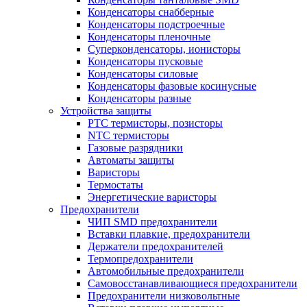
Конденсаторы снабберные
Конденсаторы подстроечные
Конденсаторы пленочные
Суперконденсаторы, ионисторы
Конденсаторы пусковые
Конденсаторы силовые
Конденсаторы фазовые косинусные
Конденсаторы разные
Устройства защиты
PTC термисторы, позисторы
NTC термисторы
Газовые разрядники
Автоматы защиты
Варисторы
Термостаты
Энергетические варисторы
Предохранители
ЧИП SMD предохранители
Вставки плавкие, предохранители
Держатели предохранителей
Термопредохранители
Автомобильные предохранители
Самовосстанавливающиеся предохранители
Предохранители низковольтные