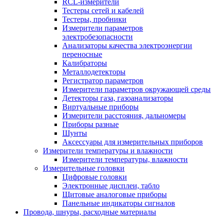
RCL-измерители
Тестеры сетей и кабелей
Тестеры, пробники
Измерители параметров
электробезопасности
Анализаторы качества электроэнергии
переносные
Калибраторы
Металлодетекторы
Регистратор параметров
Измерители параметров окружающей среды
Детекторы газа, газоанализаторы
Виртуальные приборы
Измерители расстояния, дальномеры
Приборы разные
Шунты
Аксессуары для измерительных приборов
Измерители температуры и влажности
Измерители температуры, влажности
Измерительные головки
Цифровые головки
Электронные дисплеи, табло
Щитовые аналоговые приборы
Панельные индикаторы сигналов
Провода, шнуры, расходные материалы