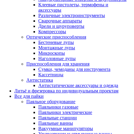
Клеевые пистолеты, термофены и
аксессуары
Различные электроинструменты
Сварочные аппараты
Дрели и шуруповерты
Компрессоры
Оптические приспособления
Бестеневые лупы
Монтажные лупы
Микроскопы
Наголовные лупы
Приспособления для хранения
Сумки, чемоданы для инструмента
Кассетницы
Антистатика
Антистатические аксессуары и одежда
Литьё и фрезеровка по индивидуальным проектам
Все для пайки
Паяльное оборудование
Паяльники газовые
Паяльники электрические
Паяльные станции
Паяльные ванны
Вакуумные манипуляторы
Ультразвуковые отмывочные ванны