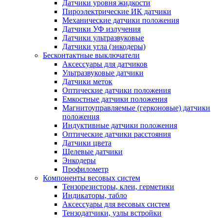
Датчики уровня жидкости
Пироэлектрические ИК датчики
Механические датчики положения
Датчики УФ излучения
Датчики ультразвуковые
Датчики угла (энкодеры)
Бесконтактные выключатели
Аксессуары для датчиков
Ультразвуковые датчики
Датчики меток
Оптические датчики положения
Емкостные датчики положения
Магнитоуправляемые (герконовые) датчики
положения
Индуктивные датчики положения
Оптические датчики расстояния
Датчики цвета
Щелевые датчики
Энкодеры
Профилометр
Компоненты весовых систем
Тензорезисторы, клеи, герметики
Индикаторы, табло
Аксессуары для весовых систем
Тензодатчики, узлы встройки