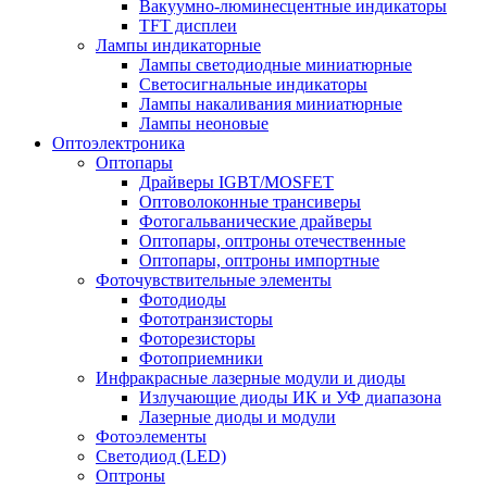
Вакуумно-люминесцентные индикаторы
TFT дисплеи
Лампы индикаторные
Лампы светодиодные миниатюрные
Светосигнальные индикаторы
Лампы накаливания миниатюрные
Лампы неоновые
Оптоэлектроника
Оптопары
Драйверы IGBT/MOSFET
Оптоволоконные трансиверы
Фотогальванические драйверы
Оптопары, оптроны отечественные
Оптопары, оптроны импортные
Фоточувствительные элементы
Фотодиоды
Фототранзисторы
Фоторезисторы
Фотоприемники
Инфракрасные лазерные модули и диоды
Излучающие диоды ИК и УФ диапазона
Лазерные диоды и модули
Фотоэлементы
Светодиод (LED)
Оптроны