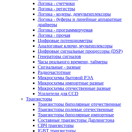
Логика - счетчики
Логика - регистры
Логика - кодеры, демультиплексоры
Логика - буферы и линейные аппаратные
драйверы
Логика - программируемая
Логика - прочая
Цифровые потенциометры
Аналоговые ключи, мультиплексоры
Цифровые сигнальные процессоры (DSP)
Генераторы сигналов
Часы реального времени, таймеры
Сигнальные - разные
Радиочастотные
Микросхемы бытовой РЭА
Микросхемы импортные разные
Микросхемы отечественные разные
Усилители для CCD
Транзисторы
Транзисторы биполярные отечественные
Транзисторы полевые отечественные
Транзисторы биполярные импортные
Составные транзисторы Дарлингтона
СВЧ транзисторы
IGBT транзисторы