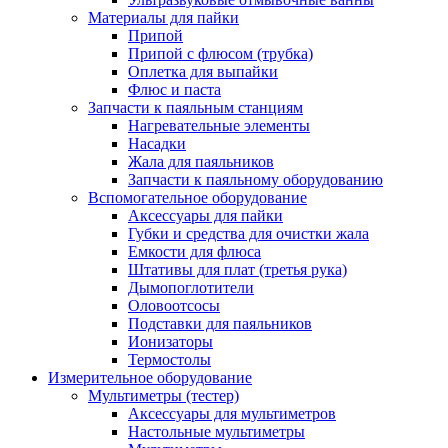
Материалы для пайки
Припой
Припой с флюсом (трубка)
Оплетка для выпайки
Флюс и паста
Запчасти к паяльным станциям
Нагревательные элементы
Насадки
Жала для паяльников
Запчасти к паяльному оборудованию
Вспомогательное оборудование
Аксессуары для пайки
Губки и средства для очистки жала
Емкости для флюса
Штативы для плат (третья рука)
Дымопоглотители
Оловоотсосы
Подставки для паяльников
Ионизаторы
Термостолы
Измерительное оборудование
Мультиметры (тестер)
Аксессуары для мультиметров
Настольные мультиметры