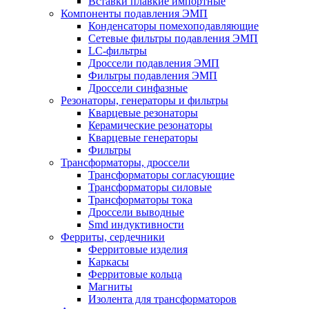
Вставки плавкие импортные
Компоненты подавления ЭМП
Конденсаторы помехоподавляющие
Сетевые фильтры подавления ЭМП
LC-фильтры
Дроссели подавления ЭМП
Фильтры подавления ЭМП
Дроссели синфазные
Резонаторы, генераторы и фильтры
Кварцевые резонаторы
Керамические резонаторы
Кварцевые генераторы
Фильтры
Трансформаторы, дроссели
Трансформаторы согласующие
Трансформаторы силовые
Трансформаторы тока
Дроссели выводные
Smd индуктивности
Ферриты, сердечники
Ферритовые изделия
Каркасы
Ферритовые кольца
Магниты
Изолента для трансформаторов