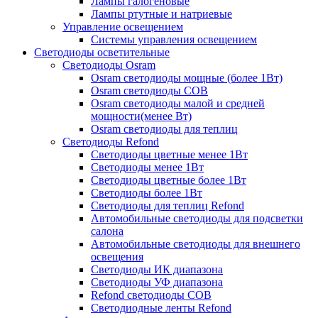
Лампы галогеновые
Лампы ртутные и натриевые
Управление освещением
Системы управления освещением
Светодиоды осветительные
Светодиоды Osram
Osram светодиоды мощные (более 1Вт)
Osram светодиоды COB
Osram светодиоды малой и средней
мощности(менее Вт)
Osram светодиоды для теплиц
Светодиоды Refond
Светодиоды цветные менее 1Вт
Светодиоды менее 1Вт
Светодиоды цветные более 1Вт
Светодиоды более 1Вт
Светодиоды для теплиц Refond
Автомобильные светодиоды для подсветки
салона
Автомобильные светодиоды для внешнего
освещения
Светодиоды ИК диапазона
Светодиоды УФ диапазона
Refond светодиоды COB
Светодиодные ленты Refond