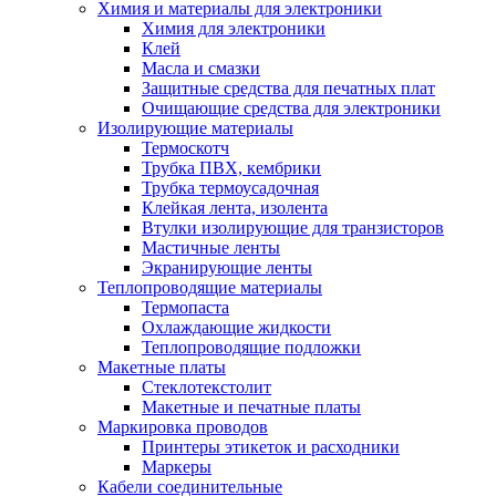
Химия и материалы для электроники
Химия для электроники
Клей
Масла и смазки
Защитные средства для печатных плат
Очищающие средства для электроники
Изолирующие материалы
Термоскотч
Трубка ПВХ, кембрики
Трубка термоусадочная
Клейкая лента, изолента
Втулки изолирующие для транзисторов
Мастичные ленты
Экранирующие ленты
Теплопроводящие материалы
Термопаста
Охлаждающие жидкости
Теплопроводящие подложки
Макетные платы
Стеклотекстолит
Макетные и печатные платы
Маркировка проводов
Принтеры этикеток и расходники
Маркеры
Кабели соединительные