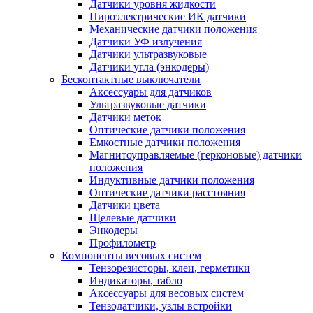
Датчики уровня жидкости
Пироэлектрические ИК датчики
Механические датчики положения
Датчики УФ излучения
Датчики ультразвуковые
Датчики угла (энкодеры)
Бесконтактные выключатели
Аксессуары для датчиков
Ультразвуковые датчики
Датчики меток
Оптические датчики положения
Емкостные датчики положения
Магнитоуправляемые (герконовые) датчики
положения
Индуктивные датчики положения
Оптические датчики расстояния
Датчики цвета
Щелевые датчики
Энкодеры
Профилометр
Компоненты весовых систем
Тензорезисторы, клеи, герметики
Индикаторы, табло
Аксессуары для весовых систем
Тензодатчики, узлы встройки