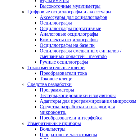
Мультиметры
Высокоточные мультиметры
Цифровые осциллографы и аксессуары
Аксессуары для осциллографов
Осциллографы
Осциллографы портативные
Аналоговые осциллографы
Комплекты осциллографов
Осциллографы на базе пк
Осциллографы смешанных сигналов /
смешанных областей - mso/mdo
Ручные осциллографы
Токоизмерительные клещи
Преобразователи тока
Токовые клещи
Средства разработки
Программаторы
Тестеры,копировщики и эмуляторы
Адаптеры для программирования микросхем
Cредства разработки и отладки для
микроконтр.
Преобразователи интерфейса
Измерительные приборы
Вольтметры
Генераторы и частотомеры