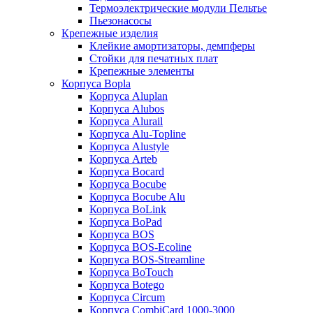
Термоэлектрические модули Пельтье
Пьезонасосы
Крепежные изделия
Клейкие амортизаторы, демпферы
Стойки для печатных плат
Крепежные элементы
Корпуса Bopla
Корпуса Aluplan
Корпуса Alubos
Корпуса Alurail
Корпуса Alu-Topline
Корпуса Alustyle
Корпуса Arteb
Корпуса Bocard
Корпуса Bocube
Корпуса Bocube Alu
Корпуса BoLink
Корпуса BoPad
Корпуса BOS
Корпуса BOS-Ecoline
Корпуса BOS-Streamline
Корпуса BoTouch
Корпуса Botego
Корпуса Circum
Корпуса CombiCard 1000-3000