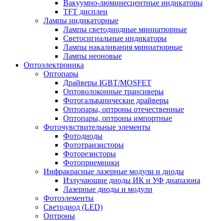
Вакуумно-люминесцентные индикаторы
TFT дисплеи
Лампы индикаторные
Лампы светодиодные миниатюрные
Светосигнальные индикаторы
Лампы накаливания миниатюрные
Лампы неоновые
Оптоэлектроника
Оптопары
Драйверы IGBT/MOSFET
Оптоволоконные трансиверы
Фотогальванические драйверы
Оптопары, оптроны отечественные
Оптопары, оптроны импортные
Фоточувствительные элементы
Фотодиоды
Фототранзисторы
Фоторезисторы
Фотоприемники
Инфракрасные лазерные модули и диоды
Излучающие диоды ИК и УФ диапазона
Лазерные диоды и модули
Фотоэлементы
Светодиод (LED)
Оптроны