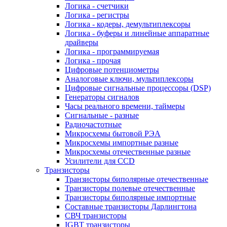
Логика - счетчики
Логика - регистры
Логика - кодеры, демультиплексоры
Логика - буферы и линейные аппаратные
драйверы
Логика - программируемая
Логика - прочая
Цифровые потенциометры
Аналоговые ключи, мультиплексоры
Цифровые сигнальные процессоры (DSP)
Генераторы сигналов
Часы реального времени, таймеры
Сигнальные - разные
Радиочастотные
Микросхемы бытовой РЭА
Микросхемы импортные разные
Микросхемы отечественные разные
Усилители для CCD
Транзисторы
Транзисторы биполярные отечественные
Транзисторы полевые отечественные
Транзисторы биполярные импортные
Составные транзисторы Дарлингтона
СВЧ транзисторы
IGBT транзисторы