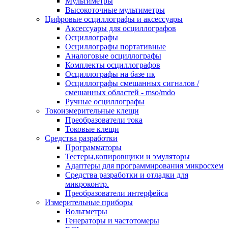
Мультиметры
Высокоточные мультиметры
Цифровые осциллографы и аксессуары
Аксессуары для осциллографов
Осциллографы
Осциллографы портативные
Аналоговые осциллографы
Комплекты осциллографов
Осциллографы на базе пк
Осциллографы смешанных сигналов /
смешанных областей - mso/mdo
Ручные осциллографы
Токоизмерительные клещи
Преобразователи тока
Токовые клещи
Средства разработки
Программаторы
Тестеры,копировщики и эмуляторы
Адаптеры для программирования микросхем
Cредства разработки и отладки для
микроконтр.
Преобразователи интерфейса
Измерительные приборы
Вольтметры
Генераторы и частотомеры