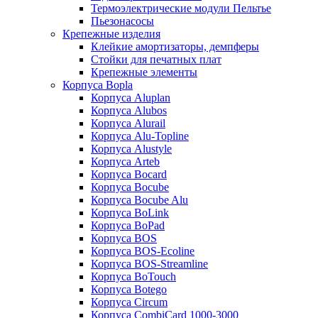
Термоэлектрические модули Пельтье
Пьезонасосы
Крепежные изделия
Клейкие амортизаторы, демпферы
Стойки для печатных плат
Крепежные элементы
Корпуса Bopla
Корпуса Aluplan
Корпуса Alubos
Корпуса Alurail
Корпуса Alu-Topline
Корпуса Alustyle
Корпуса Arteb
Корпуса Bocard
Корпуса Bocube
Корпуса Bocube Alu
Корпуса BoLink
Корпуса BoPad
Корпуса BOS
Корпуса BOS-Ecoline
Корпуса BOS-Streamline
Корпуса BoTouch
Корпуса Botego
Корпуса Circum
Корпуса CombiCard 1000-3000