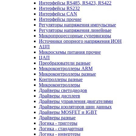
Интерфейсы RS485, RS423, RS422
Интерфейсы RS232
Интерфейсы CAN
Интерфейсы прочие
Регуляторы напряжения импульсные
Регуляторы напряжения линейные
Микропроцессорные супервизоры
Источники опорного напряжения ИОН
АЦП
Микросхемы питания прочие
ЦАП
Преобразователи разные
Микроконтроллеры ARM
Микроконтроллеры разные
Контроллеры разные
Микроконтроллеры
Драйверы светодиодов
Драйверы дисплеев
Драйверы управления двигателями
Драйверы изоляторов шин данных
Драйверы MOSFET и IGBT
Драйверы разные
Логика - триггеры
Логика - стандартная
Логика - инвертеры