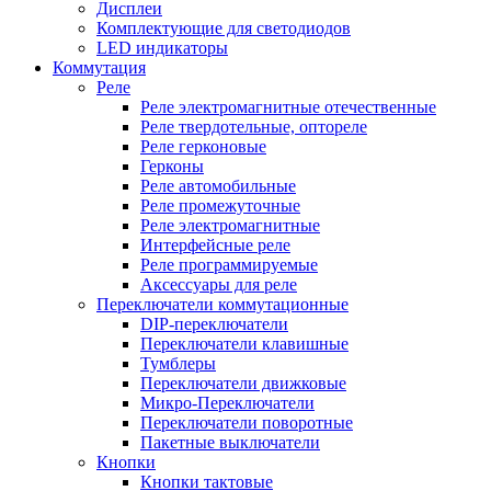
Дисплеи
Комплектующие для светодиодов
LED индикаторы
Коммутация
Реле
Реле электромагнитные отечественные
Реле твердотельные, оптореле
Реле герконовые
Герконы
Реле автомобильные
Реле промежуточные
Реле электромагнитные
Интерфейсные реле
Реле программируемые
Аксессуары для реле
Переключатели коммутационные
DIP-переключатели
Переключатели клавишные
Тумблеры
Переключатели движковые
Микро-Переключатели
Переключатели поворотные
Пакетные выключатели
Кнопки
Кнопки тактовые