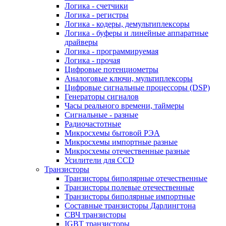
Логика - счетчики
Логика - регистры
Логика - кодеры, демультиплексоры
Логика - буферы и линейные аппаратные
драйверы
Логика - программируемая
Логика - прочая
Цифровые потенциометры
Аналоговые ключи, мультиплексоры
Цифровые сигнальные процессоры (DSP)
Генераторы сигналов
Часы реального времени, таймеры
Сигнальные - разные
Радиочастотные
Микросхемы бытовой РЭА
Микросхемы импортные разные
Микросхемы отечественные разные
Усилители для CCD
Транзисторы
Транзисторы биполярные отечественные
Транзисторы полевые отечественные
Транзисторы биполярные импортные
Составные транзисторы Дарлингтона
СВЧ транзисторы
IGBT транзисторы