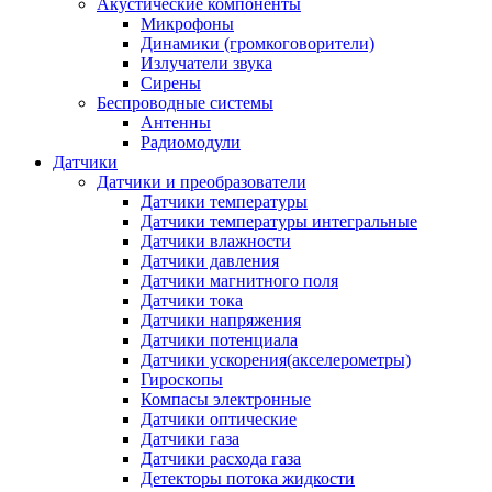
Акустические компоненты
Микрофоны
Динамики (громкоговорители)
Излучатели звука
Сирены
Беспроводные системы
Антенны
Радиомодули
Датчики
Датчики и преобразователи
Датчики температуры
Датчики температуры интегральные
Датчики влажности
Датчики давления
Датчики магнитного поля
Датчики тока
Датчики напряжения
Датчики потенциала
Датчики ускорения(акселерометры)
Гироскопы
Компасы электронные
Датчики оптические
Датчики газа
Датчики расхода газа
Детекторы потока жидкости