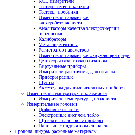
RCL-измерители
Тестеры сетей и кабелей
Тестеры, пробники
Измерители параметров
электробезопасности
Анализаторы качества электроэнергии
переносные
Калибраторы
Металлодетекторы
Регистратор параметров
Измерители параметров окружающей среды
Детекторы газа, газоанализаторы
Виртуальные приборы
Измерители расстояния, дальномеры
Приборы разные
Шунты
Аксессуары для измерительных приборов
Измерители температуры и влажности
Измерители температуры, влажности
Измерительные головки
Цифровые головки
Электронные дисплеи, табло
Щитовые аналоговые приборы
Панельные индикаторы сигналов
Провода, шнуры, расходные материалы