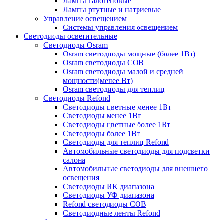
Лампы галогеновые
Лампы ртутные и натриевые
Управление освещением
Системы управления освещением
Светодиоды осветительные
Светодиоды Osram
Osram светодиоды мощные (более 1Вт)
Osram светодиоды COB
Osram светодиоды малой и средней
мощности(менее Вт)
Osram светодиоды для теплиц
Светодиоды Refond
Светодиоды цветные менее 1Вт
Светодиоды менее 1Вт
Светодиоды цветные более 1Вт
Светодиоды более 1Вт
Светодиоды для теплиц Refond
Автомобильные светодиоды для подсветки
салона
Автомобильные светодиоды для внешнего
освещения
Светодиоды ИК диапазона
Светодиоды УФ диапазона
Refond светодиоды COB
Светодиодные ленты Refond