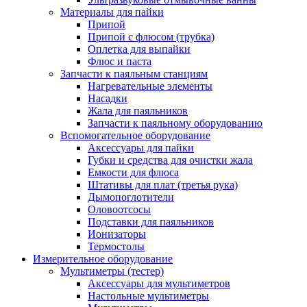
Материалы для пайки
Припой
Припой с флюсом (трубка)
Оплетка для выпайки
Флюс и паста
Запчасти к паяльным станциям
Нагревательные элементы
Насадки
Жала для паяльников
Запчасти к паяльному оборудованию
Вспомогательное оборудование
Аксессуары для пайки
Губки и средства для очистки жала
Емкости для флюса
Штативы для плат (третья рука)
Дымопоглотители
Оловоотсосы
Подставки для паяльников
Ионизаторы
Термостолы
Измерительное оборудование
Мультиметры (тестер)
Аксессуары для мультиметров
Настольные мультиметры