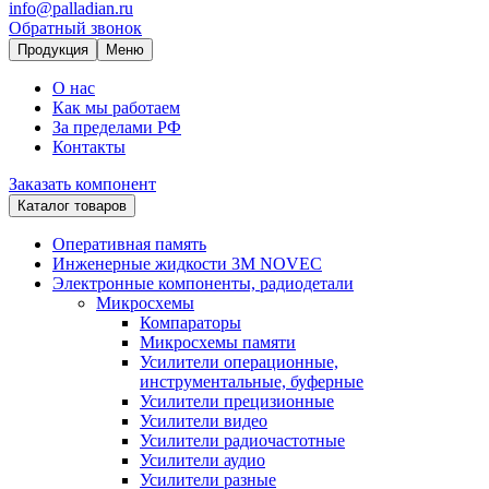
info@palladian.ru
Обратный звонок
Продукция
Меню
О нас
Как мы работаем
За пределами РФ
Контакты
Заказать компонент
Каталог товаров
Оперативная память
Инженерные жидкости 3M NOVEC
Электронные компоненты, радиодетали
Микросхемы
Компараторы
Микросхемы памяти
Усилители операционные,
инструментальные, буферные
Усилители прецизионные
Усилители видео
Усилители радиочастотные
Усилители аудио
Усилители разные