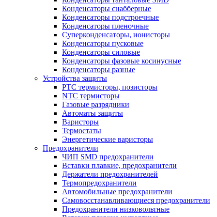
Конденсаторы снабберные
Конденсаторы подстроечные
Конденсаторы пленочные
Суперконденсаторы, ионисторы
Конденсаторы пусковые
Конденсаторы силовые
Конденсаторы фазовые косинусные
Конденсаторы разные
Устройства защиты
PTC термисторы, позисторы
NTC термисторы
Газовые разрядники
Автоматы защиты
Варисторы
Термостаты
Энергетические варисторы
Предохранители
ЧИП SMD предохранители
Вставки плавкие, предохранители
Держатели предохранителей
Термопредохранители
Автомобильные предохранители
Самовосстанавливающиеся предохранители
Предохранители низковольтные