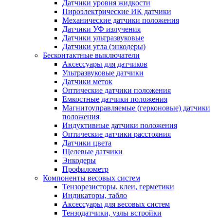
Датчики уровня жидкости
Пироэлектрические ИК датчики
Механические датчики положения
Датчики УФ излучения
Датчики ультразвуковые
Датчики угла (энкодеры)
Бесконтактные выключатели
Аксессуары для датчиков
Ультразвуковые датчики
Датчики меток
Оптические датчики положения
Емкостные датчики положения
Магнитоуправляемые (герконовые) датчики
положения
Индуктивные датчики положения
Оптические датчики расстояния
Датчики цвета
Щелевые датчики
Энкодеры
Профилометр
Компоненты весовых систем
Тензорезисторы, клеи, герметики
Индикаторы, табло
Аксессуары для весовых систем
Тензодатчики, узлы встройки