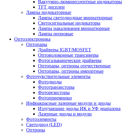
Вакуумно-люминесцентные индикаторы
TFT дисплеи
Лампы индикаторные
Лампы светодиодные миниатюрные
Светосигнальные индикаторы
Лампы накаливания миниатюрные
Лампы неоновые
Оптоэлектроника
Оптопары
Драйверы IGBT/MOSFET
Оптоволоконные трансиверы
Фотогальванические драйверы
Оптопары, оптроны отечественные
Оптопары, оптроны импортные
Фоточувствительные элементы
Фотодиоды
Фототранзисторы
Фоторезисторы
Фотоприемники
Инфракрасные лазерные модули и диоды
Излучающие диоды ИК и УФ диапазона
Лазерные диоды и модули
Фотоэлементы
Светодиод (LED)
Оптроны