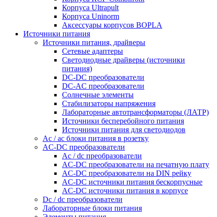
Корпуса Ultrapult
Корпуса Uninorm
Аксессуары корпусов BOPLA
Источники питания
Источники питания, драйверы
Сетевые адаптеры
Светодиодные драйверы (источники
питания)
DC-DC преобразователи
DC-AC преобразователи
Солнечные элементы
Стабилизаторы напряжения
Лабораторные автотрансформаторы (ЛАТР)
Источники бесперебойного питания
Источники питания для светодиодов
Ac / ac блоки питания в розетку
AC-DC преобразователи
Ac / dc преобразователи
AC-DC преобразователи на печатную плату
AC-DC преобразователи на DIN рейку
AC-DC источники питания бескорпусные
AC-DC источники питания в корпусе
Dc / dc преобразователи
Лабораторные блоки питания
Элементы питания