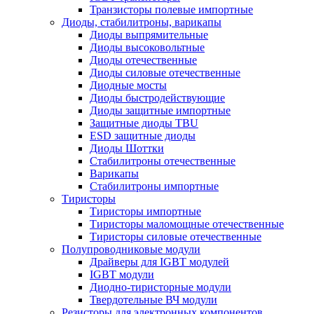
Транзисторы полевые импортные
Диоды, стабилитроны, варикапы
Диоды выпрямительные
Диоды высоковольтные
Диоды отечественные
Диоды силовые отечественные
Диодные мосты
Диоды быстродействующие
Диоды защитные импортные
Защитные диоды TBU
ESD защитные диоды
Диоды Шоттки
Стабилитроны отечественные
Варикапы
Стабилитроны импортные
Тиристоры
Тиристоры импортные
Тиристоры маломощные отечественные
Тиристоры силовые отечественные
Полупроводниковые модули
Драйверы для IGBT модулей
IGBT модули
Диодно-тиристорные модули
Твердотельные ВЧ модули
Резисторы для электронных компонентов