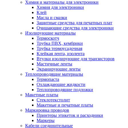
Химия и материалы для электроники
Химия для электроники
Клей
Масла и смазки
Защитные средства для печатных плат
Очищающие средства для электроники
Изолирующие материалы
Термоскотч
Трубка ПВХ, кембрики
Трубка термоусадочная
Клейкая лента, изолента
Втулки изолирующие для транзисторов
Мастичные ленты
Экранирующие ленты
Теплопроводящие материалы
Термопаста
Охлаждающие жидкости
Теплопроводящие подложки
Макетные платы
Стеклотекстолит
Макетные и печатные платы
Маркировка проводов
Принтеры этикеток и расходники
Маркеры
Кабели соединительные