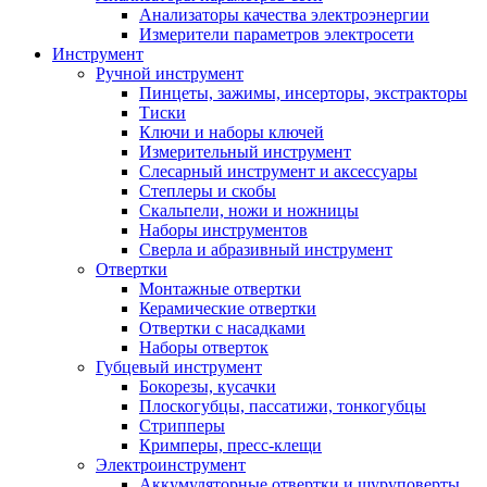
Анализаторы качества электроэнергии
Измерители параметров электросети
Инструмент
Ручной инструмент
Пинцеты, зажимы, инсерторы, экстракторы
Тиски
Ключи и наборы ключей
Измерительный инструмент
Слесарный инструмент и аксессуары
Степлеры и скобы
Скальпели, ножи и ножницы
Наборы инструментов
Сверла и абразивный инструмент
Отвертки
Монтажные отвертки
Керамические отвертки
Отвертки с насадками
Наборы отверток
Губцевый инструмент
Бокорезы, кусачки
Плоскогубцы, пассатижи, тонкогубцы
Стрипперы
Кримперы, пресс-клещи
Электроинструмент
Аккумуляторные отвертки и шуруповерты