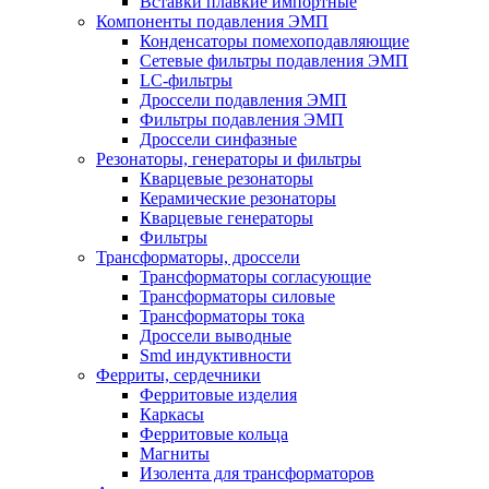
Вставки плавкие импортные
Компоненты подавления ЭМП
Конденсаторы помехоподавляющие
Сетевые фильтры подавления ЭМП
LC-фильтры
Дроссели подавления ЭМП
Фильтры подавления ЭМП
Дроссели синфазные
Резонаторы, генераторы и фильтры
Кварцевые резонаторы
Керамические резонаторы
Кварцевые генераторы
Фильтры
Трансформаторы, дроссели
Трансформаторы согласующие
Трансформаторы силовые
Трансформаторы тока
Дроссели выводные
Smd индуктивности
Ферриты, сердечники
Ферритовые изделия
Каркасы
Ферритовые кольца
Магниты
Изолента для трансформаторов