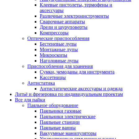
Клеевые пистолеты, термофены и
аксессуары
Различные электроинструменты
Сварочные аппараты
Дрели и шуруповерты
Компрессоры
Оптические приспособления
Бестеневые лупы
Монтажные лупы
Микроскопы
Наголовные лупы
Приспособления для хранения
Сумки, чемоданы для инструмента
Кассетницы
Антистатика
Антистатические аксессуары и одежда
Литьё и фрезеровка по индивидуальным проектам
Все для пайки
Паяльное оборудование
Паяльники газовые
Паяльники электрические
Паяльные станции
Паяльные ванны
Вакуумные манипуляторы
Ультразвуковые отмывочные ванны