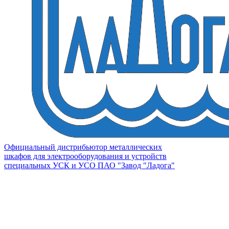
Официальный дистрибьютор металлических
шкафов для электрооборудования и устройств
специальных УСК и УСО ПАО "Завод "Ладога"