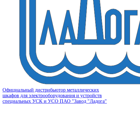
Официальный дистрибьютор металлических
шкафов для электрооборудования и устройств
специальных УСК и УСО ПАО "Завод "Ладога"