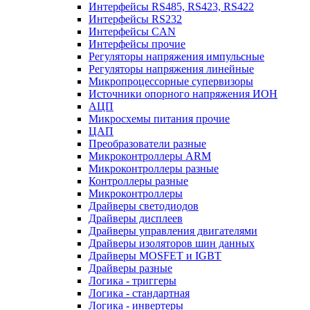
Интерфейсы RS485, RS423, RS422
Интерфейсы RS232
Интерфейсы CAN
Интерфейсы прочие
Регуляторы напряжения импульсные
Регуляторы напряжения линейные
Микропроцессорные супервизоры
Источники опорного напряжения ИОН
АЦП
Микросхемы питания прочие
ЦАП
Преобразователи разные
Микроконтроллеры ARM
Микроконтроллеры разные
Контроллеры разные
Микроконтроллеры
Драйверы светодиодов
Драйверы дисплеев
Драйверы управления двигателями
Драйверы изоляторов шин данных
Драйверы MOSFET и IGBT
Драйверы разные
Логика - триггеры
Логика - стандартная
Логика - инвертеры