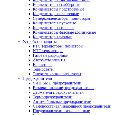
Конденсаторы снабберные
Конденсаторы подстроечные
Конденсаторы пленочные
Суперконденсаторы, ионисторы
Конденсаторы пусковые
Конденсаторы силовые
Конденсаторы фазовые косинусные
Конденсаторы разные
Устройства защиты
PTC термисторы, позисторы
NTC термисторы
Газовые разрядники
Автоматы защиты
Варисторы
Термостаты
Энергетические варисторы
Предохранители
ЧИП SMD предохранители
Вставки плавкие, предохранители
Держатели предохранителей
Термопредохранители
Автомобильные предохранители
Самовосстанавливающиеся предохранители
Предохранители низковольтные