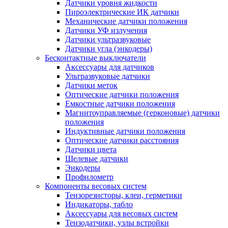
Датчики уровня жидкости
Пироэлектрические ИК датчики
Механические датчики положения
Датчики УФ излучения
Датчики ультразвуковые
Датчики угла (энкодеры)
Бесконтактные выключатели
Аксессуары для датчиков
Ультразвуковые датчики
Датчики меток
Оптические датчики положения
Емкостные датчики положения
Магнитоуправляемые (герконовые) датчики
положения
Индуктивные датчики положения
Оптические датчики расстояния
Датчики цвета
Щелевые датчики
Энкодеры
Профилометр
Компоненты весовых систем
Тензорезисторы, клеи, герметики
Индикаторы, табло
Аксессуары для весовых систем
Тензодатчики, узлы встройки