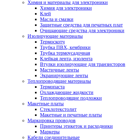
Химия и материалы для электроники
Химия для электроники
Клей
Масла и смазки
Защитные средства для печатных плат
Очищающие средства для электроники
Изолирующие материалы
Термоскотч
Трубка ПВХ, кембрики
Трубка термоусадочная
Клейкая лента, изолента
Втулки изолирующие для транзисторов
Мастичные ленты
Экранирующие ленты
Теплопроводящие материалы
Термопаста
Охлаждающие жидкости
Теплопроводящие подложки
Макетные платы
Стеклотекстолит
Макетные и печатные платы
Маркировка проводов
Принтеры этикеток и расходники
Маркеры
Кабели соединительные