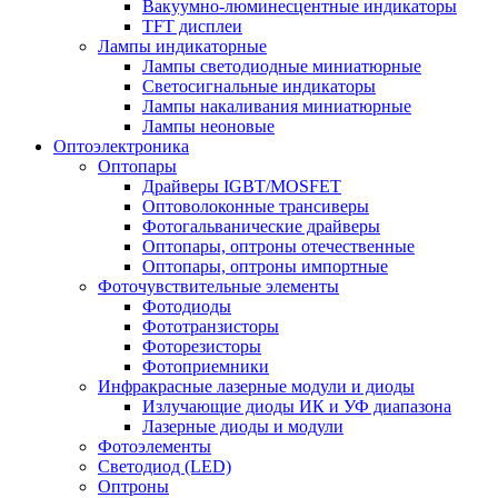
Вакуумно-люминесцентные индикаторы
TFT дисплеи
Лампы индикаторные
Лампы светодиодные миниатюрные
Светосигнальные индикаторы
Лампы накаливания миниатюрные
Лампы неоновые
Оптоэлектроника
Оптопары
Драйверы IGBT/MOSFET
Оптоволоконные трансиверы
Фотогальванические драйверы
Оптопары, оптроны отечественные
Оптопары, оптроны импортные
Фоточувствительные элементы
Фотодиоды
Фототранзисторы
Фоторезисторы
Фотоприемники
Инфракрасные лазерные модули и диоды
Излучающие диоды ИК и УФ диапазона
Лазерные диоды и модули
Фотоэлементы
Светодиод (LED)
Оптроны