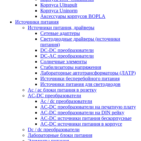
Корпуса Ultrapult
Корпуса Uninorm
Аксессуары корпусов BOPLA
Источники питания
Источники питания, драйверы
Сетевые адаптеры
Светодиодные драйверы (источники
питания)
DC-DC преобразователи
DC-AC преобразователи
Солнечные элементы
Стабилизаторы напряжения
Лабораторные автотрансформаторы (ЛАТР)
Источники бесперебойного питания
Источники питания для светодиодов
Ac / ac блоки питания в розетку
AC-DC преобразователи
Ac / dc преобразователи
AC-DC преобразователи на печатную плату
AC-DC преобразователи на DIN рейку
AC-DC источники питания бескорпусные
AC-DC источники питания в корпусе
Dc / dc преобразователи
Лабораторные блоки питания
Элементы питания