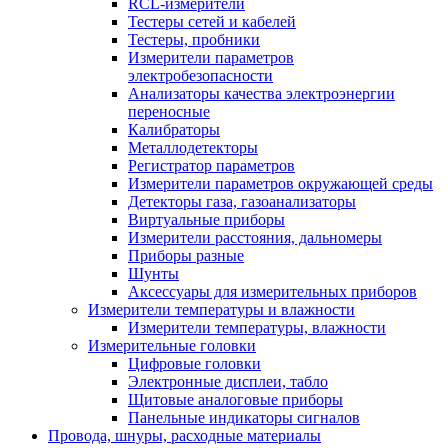
RCL-измерители
Тестеры сетей и кабелей
Тестеры, пробники
Измерители параметров
электробезопасности
Анализаторы качества электроэнергии
переносные
Калибраторы
Металлодетекторы
Регистратор параметров
Измерители параметров окружающей среды
Детекторы газа, газоанализаторы
Виртуальные приборы
Измерители расстояния, дальномеры
Приборы разные
Шунты
Аксессуары для измерительных приборов
Измерители температуры и влажности
Измерители температуры, влажности
Измерительные головки
Цифровые головки
Электронные дисплеи, табло
Щитовые аналоговые приборы
Панельные индикаторы сигналов
Провода, шнуры, расходные материалы