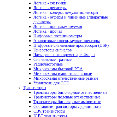
Логика - счетчики
Логика - регистры
Логика - кодеры, демультиплексоры
Логика - буферы и линейные аппаратные
драйверы
Логика - программируемая
Логика - прочая
Цифровые потенциометры
Аналоговые ключи, мультиплексоры
Цифровые сигнальные процессоры (DSP)
Генераторы сигналов
Часы реального времени, таймеры
Сигнальные - разные
Радиочастотные
Микросхемы бытовой РЭА
Микросхемы импортные разные
Микросхемы отечественные разные
Усилители для CCD
Транзисторы
Транзисторы биполярные отечественные
Транзисторы полевые отечественные
Транзисторы биполярные импортные
Составные транзисторы Дарлингтона
СВЧ транзисторы
IGBT транзисторы