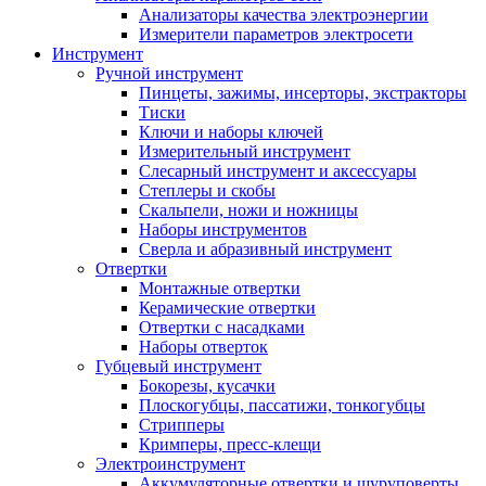
Анализаторы качества электроэнергии
Измерители параметров электросети
Инструмент
Ручной инструмент
Пинцеты, зажимы, инсерторы, экстракторы
Тиски
Ключи и наборы ключей
Измерительный инструмент
Слесарный инструмент и аксессуары
Степлеры и скобы
Скальпели, ножи и ножницы
Наборы инструментов
Сверла и абразивный инструмент
Отвертки
Монтажные отвертки
Керамические отвертки
Отвертки с насадками
Наборы отверток
Губцевый инструмент
Бокорезы, кусачки
Плоскогубцы, пассатижи, тонкогубцы
Стрипперы
Кримперы, пресс-клещи
Электроинструмент
Аккумуляторные отвертки и шуруповерты