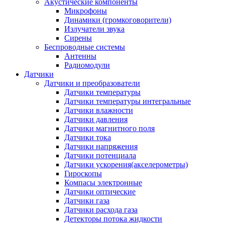
Акустические компоненты
Микрофоны
Динамики (громкоговорители)
Излучатели звука
Сирены
Беспроводные системы
Антенны
Радиомодули
Датчики
Датчики и преобразователи
Датчики температуры
Датчики температуры интегральные
Датчики влажности
Датчики давления
Датчики магнитного поля
Датчики тока
Датчики напряжения
Датчики потенциала
Датчики ускорения(акселерометры)
Гироскопы
Компасы электронные
Датчики оптические
Датчики газа
Датчики расхода газа
Детекторы потока жидкости