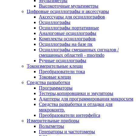
Мультиметры
Высокоточные мультиметры
Цифровые осциллографы и аксессуары
Аксессуары для осциллографов
Осциллографы
Осциллографы портативные
Аналоговые осциллографы
Комплекты осциллографов
Осциллографы на базе пк
Осциллографы смешанных сигналов /
смешанных областей - mso/mdo
Ручные осциллографы
Токоизмерительные клещи
Преобразователи тока
Токовые клещи
Средства разработки
Программаторы
Тестеры,копировщики и эмуляторы
Адаптеры для программирования микросхем
Cредства разработки и отладки для
микроконтр.
Преобразователи интерфейса
Измерительные приборы
Вольтметры
Генераторы и частотомеры