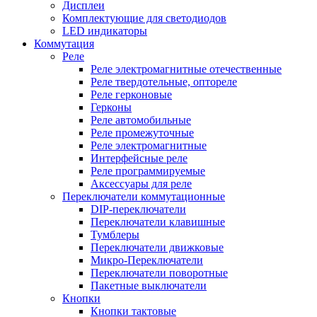
Дисплеи
Комплектующие для светодиодов
LED индикаторы
Коммутация
Реле
Реле электромагнитные отечественные
Реле твердотельные, оптореле
Реле герконовые
Герконы
Реле автомобильные
Реле промежуточные
Реле электромагнитные
Интерфейсные реле
Реле программируемые
Аксессуары для реле
Переключатели коммутационные
DIP-переключатели
Переключатели клавишные
Тумблеры
Переключатели движковые
Микро-Переключатели
Переключатели поворотные
Пакетные выключатели
Кнопки
Кнопки тактовые