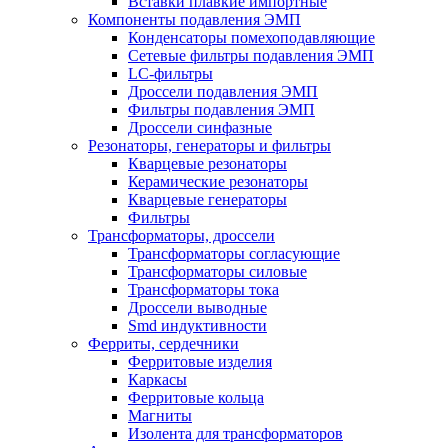
Вставки плавкие импортные
Компоненты подавления ЭМП
Конденсаторы помехоподавляющие
Сетевые фильтры подавления ЭМП
LC-фильтры
Дроссели подавления ЭМП
Фильтры подавления ЭМП
Дроссели синфазные
Резонаторы, генераторы и фильтры
Кварцевые резонаторы
Керамические резонаторы
Кварцевые генераторы
Фильтры
Трансформаторы, дроссели
Трансформаторы согласующие
Трансформаторы силовые
Трансформаторы тока
Дроссели выводные
Smd индуктивности
Ферриты, сердечники
Ферритовые изделия
Каркасы
Ферритовые кольца
Магниты
Изолента для трансформаторов