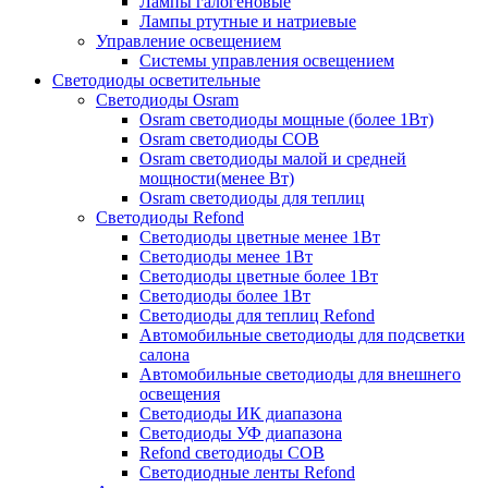
Лампы галогеновые
Лампы ртутные и натриевые
Управление освещением
Системы управления освещением
Светодиоды осветительные
Светодиоды Osram
Osram светодиоды мощные (более 1Вт)
Osram светодиоды COB
Osram светодиоды малой и средней
мощности(менее Вт)
Osram светодиоды для теплиц
Светодиоды Refond
Светодиоды цветные менее 1Вт
Светодиоды менее 1Вт
Светодиоды цветные более 1Вт
Светодиоды более 1Вт
Светодиоды для теплиц Refond
Автомобильные светодиоды для подсветки
салона
Автомобильные светодиоды для внешнего
освещения
Светодиоды ИК диапазона
Светодиоды УФ диапазона
Refond светодиоды COB
Светодиодные ленты Refond