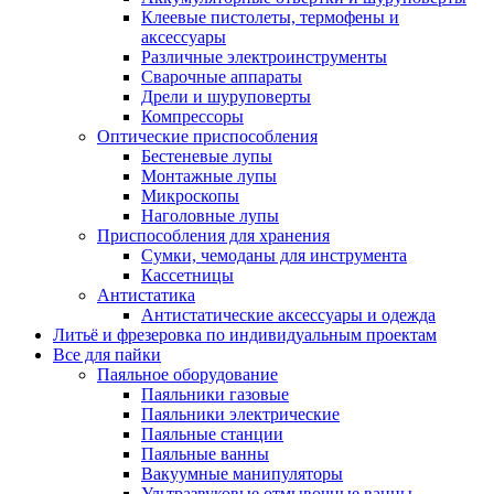
Клеевые пистолеты, термофены и
аксессуары
Различные электроинструменты
Сварочные аппараты
Дрели и шуруповерты
Компрессоры
Оптические приспособления
Бестеневые лупы
Монтажные лупы
Микроскопы
Наголовные лупы
Приспособления для хранения
Сумки, чемоданы для инструмента
Кассетницы
Антистатика
Антистатические аксессуары и одежда
Литьё и фрезеровка по индивидуальным проектам
Все для пайки
Паяльное оборудование
Паяльники газовые
Паяльники электрические
Паяльные станции
Паяльные ванны
Вакуумные манипуляторы
Ультразвуковые отмывочные ванны