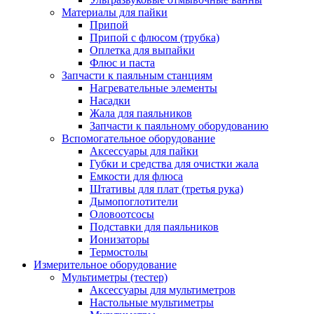
Материалы для пайки
Припой
Припой с флюсом (трубка)
Оплетка для выпайки
Флюс и паста
Запчасти к паяльным станциям
Нагревательные элементы
Насадки
Жала для паяльников
Запчасти к паяльному оборудованию
Вспомогательное оборудование
Аксессуары для пайки
Губки и средства для очистки жала
Емкости для флюса
Штативы для плат (третья рука)
Дымопоглотители
Оловоотсосы
Подставки для паяльников
Ионизаторы
Термостолы
Измерительное оборудование
Мультиметры (тестер)
Аксессуары для мультиметров
Настольные мультиметры