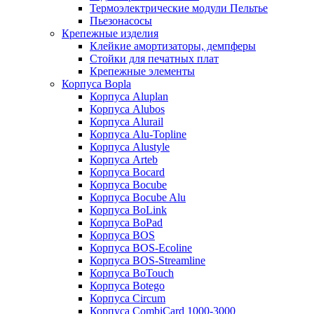
Термоэлектрические модули Пельтье
Пьезонасосы
Крепежные изделия
Клейкие амортизаторы, демпферы
Стойки для печатных плат
Крепежные элементы
Корпуса Bopla
Корпуса Aluplan
Корпуса Alubos
Корпуса Alurail
Корпуса Alu-Topline
Корпуса Alustyle
Корпуса Arteb
Корпуса Bocard
Корпуса Bocube
Корпуса Bocube Alu
Корпуса BoLink
Корпуса BoPad
Корпуса BOS
Корпуса BOS-Ecoline
Корпуса BOS-Streamline
Корпуса BoTouch
Корпуса Botego
Корпуса Circum
Корпуса CombiCard 1000-3000