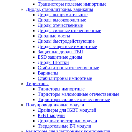
Транзисторы полевые импортные
Диоды, стабилитроны, варикапы
Диоды выпрямительные
Диоды высоковольтные
Диоды отечественные
Диоды силовые отечественные
Диодные мосты
Диоды быстродействующие
Диоды защитные импортные
Защитные диоды TBU
ESD защитные диоды
Диоды Шоттки
Стабилитроны отечественные
Варикапы
Стабилитроны импортные
Тиристоры
Тиристоры импортные
Тиристоры маломощные отечественные
Тиристоры силовые отечественные
Полупроводниковые модули
Драйверы для IGBT модулей
IGBT модули
Диодно-тиристорные модули
Твердотельные ВЧ модули
Резисторы для электронных компонентов