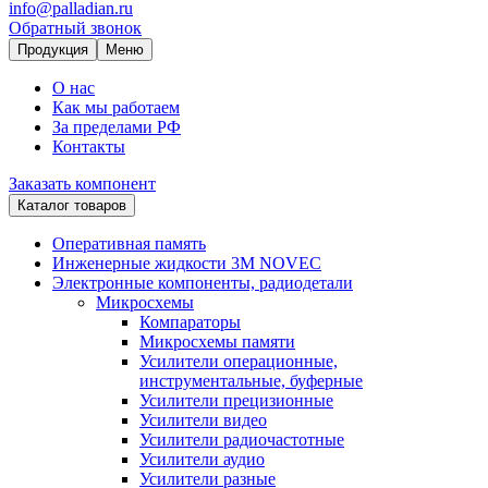
info@palladian.ru
Обратный звонок
Продукция
Меню
О нас
Как мы работаем
За пределами РФ
Контакты
Заказать компонент
Каталог товаров
Оперативная память
Инженерные жидкости 3M NOVEC
Электронные компоненты, радиодетали
Микросхемы
Компараторы
Микросхемы памяти
Усилители операционные,
инструментальные, буферные
Усилители прецизионные
Усилители видео
Усилители радиочастотные
Усилители аудио
Усилители разные