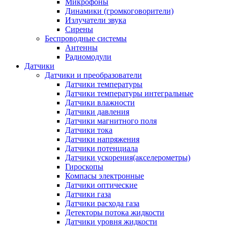
Микрофоны
Динамики (громкоговорители)
Излучатели звука
Сирены
Беспроводные системы
Антенны
Радиомодули
Датчики
Датчики и преобразователи
Датчики температуры
Датчики температуры интегральные
Датчики влажности
Датчики давления
Датчики магнитного поля
Датчики тока
Датчики напряжения
Датчики потенциала
Датчики ускорения(акселерометры)
Гироскопы
Компасы электронные
Датчики оптические
Датчики газа
Датчики расхода газа
Детекторы потока жидкости
Датчики уровня жидкости