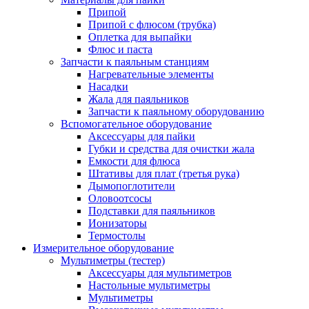
Припой
Припой с флюсом (трубка)
Оплетка для выпайки
Флюс и паста
Запчасти к паяльным станциям
Нагревательные элементы
Насадки
Жала для паяльников
Запчасти к паяльному оборудованию
Вспомогательное оборудование
Аксессуары для пайки
Губки и средства для очистки жала
Емкости для флюса
Штативы для плат (третья рука)
Дымопоглотители
Оловоотсосы
Подставки для паяльников
Ионизаторы
Термостолы
Измерительное оборудование
Мультиметры (тестер)
Аксессуары для мультиметров
Настольные мультиметры
Мультиметры