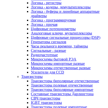
Логика - регистры
Логика - кодеры, демультиплексоры
Логика - буферы и линейные аппаратные
драйверы
Логика - программируемая
Логика - прочая
Цифровые потенциометры
Аналоговые ключи, мультиплексоры
Цифровые сигнальные процессоры (DSP)
Генераторы сигналов
Часы реального времени, таймеры
Сигнальные - разные
Радиочастотные
Микросхемы бытовой РЭА
Микросхемы импортные разные
Микросхемы отечественные разные
Усилители для CCD
Транзисторы
Транзисторы биполярные отечественные
Транзисторы полевые отечественные
Транзисторы биполярные импортные
Составные транзисторы Дарлингтона
СВЧ транзисторы
IGBT транзисторы
Транзисторы полевые импортные