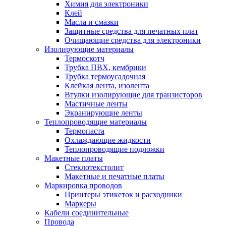
Химия для электроники
Клей
Масла и смазки
Защитные средства для печатных плат
Очищающие средства для электроники
Изолирующие материалы
Термоскотч
Трубка ПВХ, кембрики
Трубка термоусадочная
Клейкая лента, изолента
Втулки изолирующие для транзисторов
Мастичные ленты
Экранирующие ленты
Теплопроводящие материалы
Термопаста
Охлаждающие жидкости
Теплопроводящие подложки
Макетные платы
Стеклотекстолит
Макетные и печатные платы
Маркировка проводов
Принтеры этикеток и расходники
Маркеры
Кабели соединительные
Провода