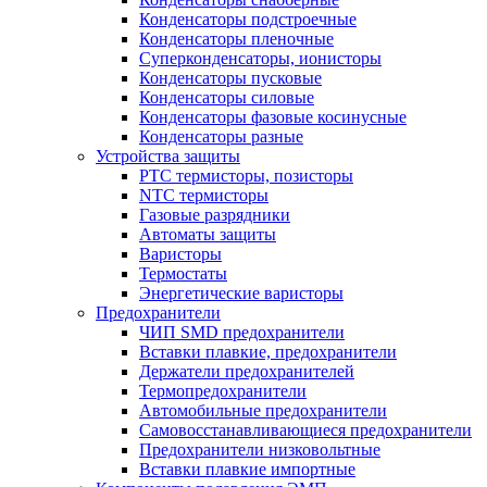
Конденсаторы подстроечные
Конденсаторы пленочные
Суперконденсаторы, ионисторы
Конденсаторы пусковые
Конденсаторы силовые
Конденсаторы фазовые косинусные
Конденсаторы разные
Устройства защиты
PTC термисторы, позисторы
NTC термисторы
Газовые разрядники
Автоматы защиты
Варисторы
Термостаты
Энергетические варисторы
Предохранители
ЧИП SMD предохранители
Вставки плавкие, предохранители
Держатели предохранителей
Термопредохранители
Автомобильные предохранители
Самовосстанавливающиеся предохранители
Предохранители низковольтные
Вставки плавкие импортные