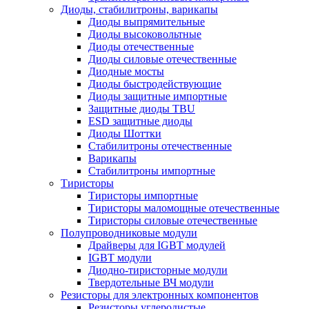
Диоды, стабилитроны, варикапы
Диоды выпрямительные
Диоды высоковольтные
Диоды отечественные
Диоды силовые отечественные
Диодные мосты
Диоды быстродействующие
Диоды защитные импортные
Защитные диоды TBU
ESD защитные диоды
Диоды Шоттки
Стабилитроны отечественные
Варикапы
Стабилитроны импортные
Тиристоры
Тиристоры импортные
Тиристоры маломощные отечественные
Тиристоры силовые отечественные
Полупроводниковые модули
Драйверы для IGBT модулей
IGBT модули
Диодно-тиристорные модули
Твердотельные ВЧ модули
Резисторы для электронных компонентов
Резисторы углеродистые