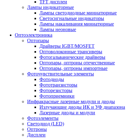
TFT дисплеи
Лампы индикаторные
Лампы светодиодные миниатюрные
Светосигнальные индикаторы
Лампы накаливания миниатюрные
Лампы неоновые
Оптоэлектроника
Оптопары
Драйверы IGBT/MOSFET
Оптоволоконные трансиверы
Фотогальванические драйверы
Оптопары, оптроны отечественные
Оптопары, оптроны импортные
Фоточувствительные элементы
Фотодиоды
Фототранзисторы
Фоторезисторы
Фотоприемники
Инфракрасные лазерные модули и диоды
Излучающие диоды ИК и УФ диапазона
Лазерные диоды и модули
Фотоэлементы
Светодиод (LED)
Оптроны
Дисплеи