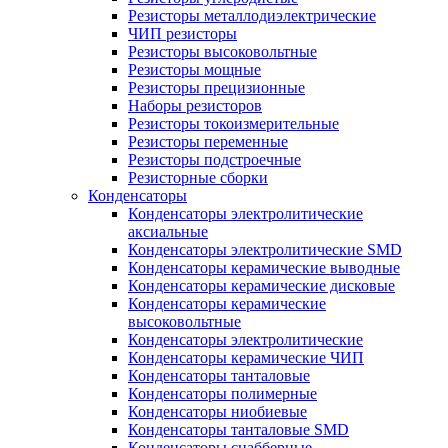
Резисторы металлодиэлектрические
ЧИП резисторы
Резисторы высоковольтные
Резисторы мощные
Резисторы прецизионные
Наборы резисторов
Резисторы токоизмерительные
Резисторы переменные
Резисторы подстроечные
Резисторные сборки
Конденсаторы
Конденсаторы электролитические
аксиальные
Конденсаторы электролитические SMD
Конденсаторы керамические выводные
Конденсаторы керамические дисковые
Конденсаторы керамические
высоковольтные
Конденсаторы электролитические
Конденсаторы керамические ЧИП
Конденсаторы танталовые
Конденсаторы полимерные
Конденсаторы ниобиевые
Конденсаторы танталовые SMD
Конденсаторы снабберные