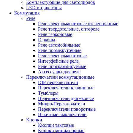
Комплектующие для светодиодов
LED индикаторы
Коммутация
Реле
Реле электромагнитные отечественные
Реле твердотельные, оптореле
Реле герконовые
Герконы
Реле автомобильные
Реле промежуточные
Реле электромагнитные
Интерфейсные реле
Реле программируемые
Аксессуары для реле
Переключатели коммутационные
DIP-переключатели
Переключатели клавишные
Тумблеры
Переключатели движковые
Микро-Переключатели
Переключатели поворотные
Пакетные выключатели
Кнопки
Кнопки тактовые
Кнопки миниатюрные