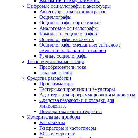
Высокоточные мультиметры
Цифровые осциллографы и аксессуары
Аксессуары для осциллографов
Осциллографы
Осциллографы портативные
Аналоговые осциллографы
Комплекты осциллографов
Осциллографы на базе пк
Осциллографы смешанных сигналов /
смешанных областей - mso/mdo
Ручные осциллографы
Токоизмерительные клещи
Преобразователи тока
Токовые клещи
Средства разработки
Программаторы
Тестеры,копировщики и эмуляторы
Адаптеры для программирования микросхем
Cредства разработки и отладки для
микроконтр.
Преобразователи интерфейса
Измерительные приборы
Вольтметры
Генераторы и частотомеры
RCL-измерители