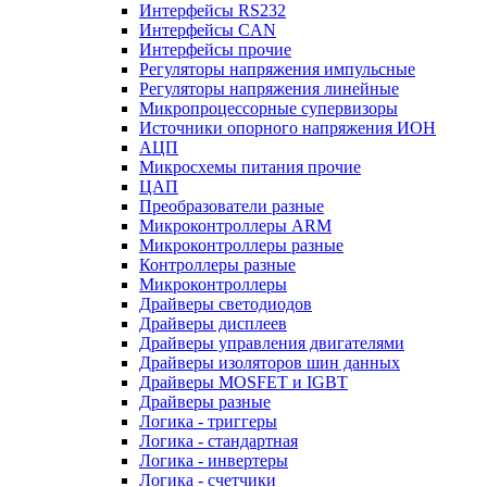
Интерфейсы RS232
Интерфейсы CAN
Интерфейсы прочие
Регуляторы напряжения импульсные
Регуляторы напряжения линейные
Микропроцессорные супервизоры
Источники опорного напряжения ИОН
АЦП
Микросхемы питания прочие
ЦАП
Преобразователи разные
Микроконтроллеры ARM
Микроконтроллеры разные
Контроллеры разные
Микроконтроллеры
Драйверы светодиодов
Драйверы дисплеев
Драйверы управления двигателями
Драйверы изоляторов шин данных
Драйверы MOSFET и IGBT
Драйверы разные
Логика - триггеры
Логика - стандартная
Логика - инвертеры
Логика - счетчики