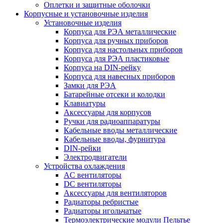
Оплетки и защитные оболочки
Корпусные и установочные изделия
Установочные изделия
Корпуса для РЭА металлические
Корпуса для ручных приборов
Корпуса для настольных приборов
Корпуса для РЭА пластиковые
Корпуса на DIN-рейку
Корпуса для навесных приборов
Замки для РЭА
Батарейные отсеки и колодки
Клавиатуры
Аксессуары для корпусов
Ручки для радиоаппаратуры
Кабельные вводы металлические
Кабельные вводы, фурнитура
DIN-рейки
Электродвигатели
Устройства охлаждения
AC вентиляторы
DC вентиляторы
Аксессуары для вентиляторов
Радиаторы ребристые
Радиаторы игольчатые
Термоэлектрические модули Пельтье