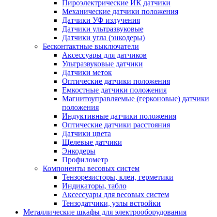
Пироэлектрические ИК датчики
Механические датчики положения
Датчики УФ излучения
Датчики ультразвуковые
Датчики угла (энкодеры)
Бесконтактные выключатели
Аксессуары для датчиков
Ультразвуковые датчики
Датчики меток
Оптические датчики положения
Емкостные датчики положения
Магнитоуправляемые (герконовые) датчики
положения
Индуктивные датчики положения
Оптические датчики расстояния
Датчики цвета
Щелевые датчики
Энкодеры
Профилометр
Компоненты весовых систем
Тензорезисторы, клеи, герметики
Индикаторы, табло
Аксессуары для весовых систем
Тензодатчики, узлы встройки
Металлические шкафы для электрооборудования