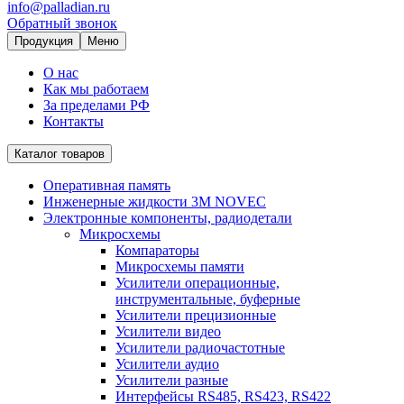
info@palladian.ru
Обратный звонок
Продукция
Меню
О нас
Как мы работаем
За пределами РФ
Контакты
Каталог товаров
Оперативная память
Инженерные жидкости 3M NOVEC
Электронные компоненты, радиодетали
Микросхемы
Компараторы
Микросхемы памяти
Усилители операционные,
инструментальные, буферные
Усилители прецизионные
Усилители видео
Усилители радиочастотные
Усилители аудио
Усилители разные
Интерфейсы RS485, RS423, RS422