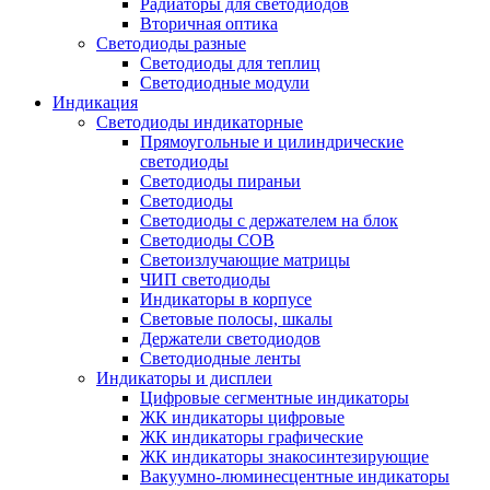
Радиаторы для светодиодов
Вторичная оптика
Светодиоды разные
Светодиоды для теплиц
Светодиодные модули
Индикация
Светодиоды индикаторные
Прямоугольные и цилиндрические
светодиоды
Светодиоды пираньи
Светодиоды
Светодиоды с держателем на блок
Светодиоды COB
Светоизлучающие матрицы
ЧИП светодиоды
Индикаторы в корпусе
Световые полосы, шкалы
Держатели светодиодов
Светодиодные ленты
Индикаторы и дисплеи
Цифровые сегментные индикаторы
ЖК индикаторы цифровые
ЖК индикаторы графические
ЖК индикаторы знакосинтезирующие
Вакуумно-люминесцентные индикаторы