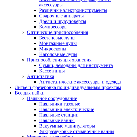
аксессуары
Различные электроинструменты
Сварочные аппараты
Дрели и шуруповерты
Компрессоры
Оптические приспособления
Бестеневые лупы
Монтажные лупы
Микроскопы
Наголовные лупы
Приспособления для хранения
Сумки, чемоданы для инструмента
Кассетницы
Антистатика
Антистатические аксессуары и одежда
Литьё и фрезеровка по индивидуальным проектам
Все для пайки
Паяльное оборудование
Паяльники газовые
Паяльники электрические
Паяльные станции
Паяльные ванны
Вакуумные манипуляторы
Ультразвуковые отмывочные ванны
Материалы для пайки