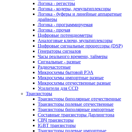
Логика - регистры
Логика - кодеры, демультиплексоры
Логика - буферы и линейные аппаратные
драйверы
Логика - программируемая
Логика - прочая
Цифровые потенциометры
Аналоговые ключи, мультиплексоры
Цифровые сигнальные процессоры (DSP)
Генераторы сигналов
Часы реального времени, таймеры
Сигнальные - разные
Радиочастотные
Микросхемы бытовой РЭА
Микросхемы импортные разные
Микросхемы отечественные разные
Усилители для CCD
Транзисторы
Транзисторы биполярные отечественные
Транзисторы полевые отечественные
Транзисторы биполярные импортные
Составные транзисторы Дарлингтона
СВЧ транзисторы
IGBT транзисторы
Транзисторы полевые импортные