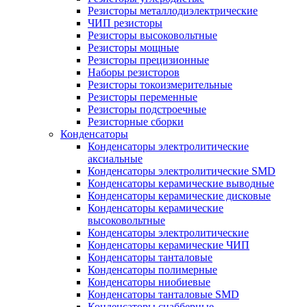
Резисторы металлодиэлектрические
ЧИП резисторы
Резисторы высоковольтные
Резисторы мощные
Резисторы прецизионные
Наборы резисторов
Резисторы токоизмерительные
Резисторы переменные
Резисторы подстроечные
Резисторные сборки
Конденсаторы
Конденсаторы электролитические
аксиальные
Конденсаторы электролитические SMD
Конденсаторы керамические выводные
Конденсаторы керамические дисковые
Конденсаторы керамические
высоковольтные
Конденсаторы электролитические
Конденсаторы керамические ЧИП
Конденсаторы танталовые
Конденсаторы полимерные
Конденсаторы ниобиевые
Конденсаторы танталовые SMD
Конденсаторы снабберные