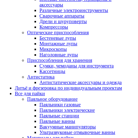
аксессуары
Различные электроинструменты
Сварочные аппараты
Дрели и шуруповерты
Компрессоры
Оптические приспособления
Бестеневые лупы
Монтажные лупы
Микроскопы
Наголовные лупы
Приспособления для хранения
Сумки, чемоданы для инструмента
Кассетницы
Антистатика
Антистатические аксессуары и одежда
Литьё и фрезеровка по индивидуальным проектам
Все для пайки
Паяльное оборудование
Паяльники газовые
Паяльники электрические
Паяльные станции
Паяльные ванны
Вакуумные манипуляторы
Ультразвуковые отмывочные ванны
Материалы для пайки