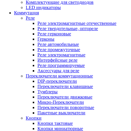
Комплектующие для светодиодов
LED индикаторы
Коммутация
Реле
Реле электромагнитные отечественные
Реле твердотельные, оптореле
Реле герконовые
Герконы
Реле автомобильные
Реле промежуточные
Реле электромагнитные
Интерфейсные реле
Реле программируемые
Аксессуары для реле
Переключатели коммутационные
DIP-переключатели
Переключатели клавишные
Тумблеры
Переключатели движковые
Микро-Переключатели
Переключатели поворотные
Пакетные выключатели
Кнопки
Кнопки тактовые
Кнопки миниатюрные