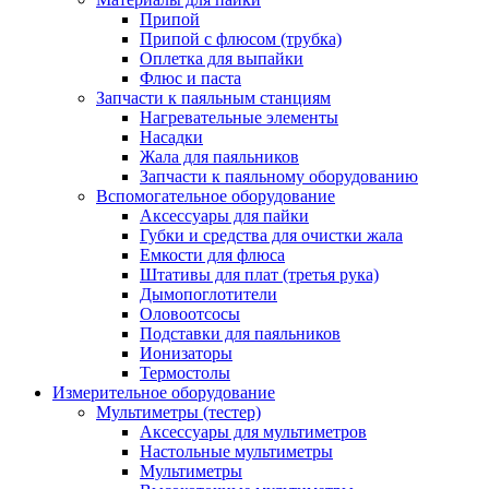
Припой
Припой с флюсом (трубка)
Оплетка для выпайки
Флюс и паста
Запчасти к паяльным станциям
Нагревательные элементы
Насадки
Жала для паяльников
Запчасти к паяльному оборудованию
Вспомогательное оборудование
Аксессуары для пайки
Губки и средства для очистки жала
Емкости для флюса
Штативы для плат (третья рука)
Дымопоглотители
Оловоотсосы
Подставки для паяльников
Ионизаторы
Термостолы
Измерительное оборудование
Мультиметры (тестер)
Аксессуары для мультиметров
Настольные мультиметры
Мультиметры