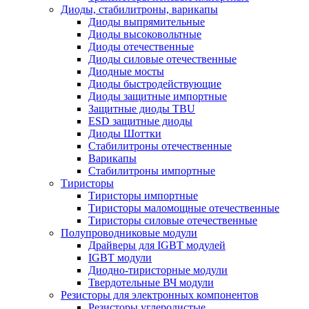
Диоды, стабилитроны, варикапы
Диоды выпрямительные
Диоды высоковольтные
Диоды отечественные
Диоды силовые отечественные
Диодные мосты
Диоды быстродействующие
Диоды защитные импортные
Защитные диоды TBU
ESD защитные диоды
Диоды Шоттки
Стабилитроны отечественные
Варикапы
Стабилитроны импортные
Тиристоры
Тиристоры импортные
Тиристоры маломощные отечественные
Тиристоры силовые отечественные
Полупроводниковые модули
Драйверы для IGBT модулей
IGBT модули
Диодно-тиристорные модули
Твердотельные ВЧ модули
Резисторы для электронных компонентов
Резисторы углеродистые