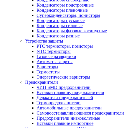
Конденсаторы подстроечные
Конденсаторы пленочные
Суперконденсаторы, ионисторы
Конденсаторы пусковые
Конденсаторы силовые
Конденсаторы фазовые косинусные
Конденсаторы разные
Устройства защиты
PTC термисторы, позисторы
NTC термисторы
Газовые разрядники
Автоматы защиты
Варисторы
Термостаты
Энергетические варисторы
Предохранители
ЧИП SMD предохранители
Вставки плавкие, предохранители
Держатели предохранителей
Термопредохранители
Автомобильные предохранители
Самовосстанавливающиеся предохранители
Предохранители низковольтные
Вставки плавкие импортные