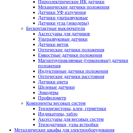
Пироэлектрические ИК датчики
Механические датчики положения
Датчики УФ излучения
Датчики ультразвуковые
Датчики угла (энкодеры)
Бесконтактные выключатели
Аксессуары для датчиков
Ультразвуковые датчики
Датчики меток
Оптические датчики положения
Емкостные датчики положения
Магнитоуправляемые (герконовые) датчики
положения
Индуктивные датчики положения
Оптические датчики расстояния
Датчики цвета
Щелевые датчики
Энкодеры
Профилометр
Компоненты весовых систем
Тензорезисторы, клеи, герметики
Индикаторы, табло
Аксессуары для весовых систем
Тензодатчики, узлы встройки
Металлические шкафы для электрооборудования