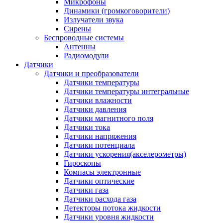
Микрофоны
Динамики (громкоговорители)
Излучатели звука
Сирены
Беспроводные системы
Антенны
Радиомодули
Датчики
Датчики и преобразователи
Датчики температуры
Датчики температуры интегральные
Датчики влажности
Датчики давления
Датчики магнитного поля
Датчики тока
Датчики напряжения
Датчики потенциала
Датчики ускорения(акселерометры)
Гироскопы
Компасы электронные
Датчики оптические
Датчики газа
Датчики расхода газа
Детекторы потока жидкости
Датчики уровня жидкости