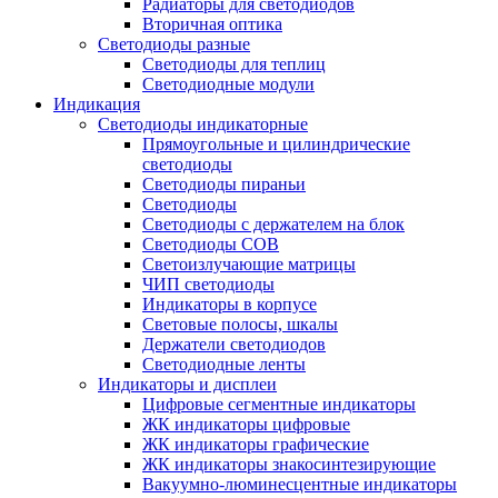
Радиаторы для светодиодов
Вторичная оптика
Светодиоды разные
Светодиоды для теплиц
Светодиодные модули
Индикация
Светодиоды индикаторные
Прямоугольные и цилиндрические
светодиоды
Светодиоды пираньи
Светодиоды
Светодиоды с держателем на блок
Светодиоды COB
Светоизлучающие матрицы
ЧИП светодиоды
Индикаторы в корпусе
Световые полосы, шкалы
Держатели светодиодов
Светодиодные ленты
Индикаторы и дисплеи
Цифровые сегментные индикаторы
ЖК индикаторы цифровые
ЖК индикаторы графические
ЖК индикаторы знакосинтезирующие
Вакуумно-люминесцентные индикаторы