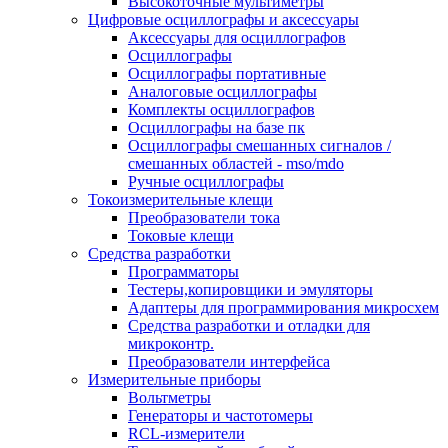
Высокоточные мультиметры
Цифровые осциллографы и аксессуары
Аксессуары для осциллографов
Осциллографы
Осциллографы портативные
Аналоговые осциллографы
Комплекты осциллографов
Осциллографы на базе пк
Осциллографы смешанных сигналов /
смешанных областей - mso/mdo
Ручные осциллографы
Токоизмерительные клещи
Преобразователи тока
Токовые клещи
Средства разработки
Программаторы
Тестеры,копировщики и эмуляторы
Адаптеры для программирования микросхем
Cредства разработки и отладки для
микроконтр.
Преобразователи интерфейса
Измерительные приборы
Вольтметры
Генераторы и частотомеры
RCL-измерители