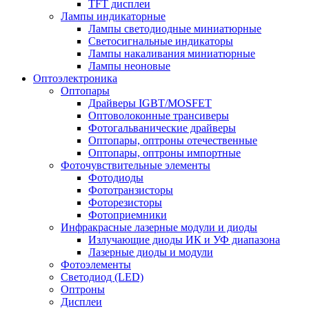
TFT дисплеи
Лампы индикаторные
Лампы светодиодные миниатюрные
Светосигнальные индикаторы
Лампы накаливания миниатюрные
Лампы неоновые
Оптоэлектроника
Оптопары
Драйверы IGBT/MOSFET
Оптоволоконные трансиверы
Фотогальванические драйверы
Оптопары, оптроны отечественные
Оптопары, оптроны импортные
Фоточувствительные элементы
Фотодиоды
Фототранзисторы
Фоторезисторы
Фотоприемники
Инфракрасные лазерные модули и диоды
Излучающие диоды ИК и УФ диапазона
Лазерные диоды и модули
Фотоэлементы
Светодиод (LED)
Оптроны
Дисплеи