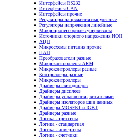
Интерфейсы RS232
Интерфейсы CAN
Интерфейсы прочие
Регуляторы напряжения импульсные
Регуляторы напряжения линейные
Микропроцессорные супервизоры
Источники опорного напряжения ИОН
АЦП
Микросхемы питания прочие
ЦАП
Преобразователи разные
Микроконтроллеры ARM
Микроконтроллеры разные
Контроллеры разные
Микроконтроллеры
Драйверы светодиодов
Драйверы дисплеев
Драйверы управления двигателями
Драйверы изоляторов шин данных
Драйверы MOSFET и IGBT
Драйверы разные
Логика - триггеры
Логика - стандартная
Логика - инвертеры
Логика - счетчики