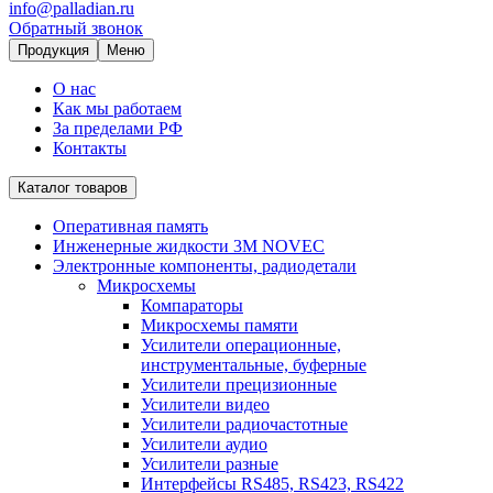
info@palladian.ru
Обратный звонок
Продукция
Меню
О нас
Как мы работаем
За пределами РФ
Контакты
Каталог товаров
Оперативная память
Инженерные жидкости 3M NOVEC
Электронные компоненты, радиодетали
Микросхемы
Компараторы
Микросхемы памяти
Усилители операционные,
инструментальные, буферные
Усилители прецизионные
Усилители видео
Усилители радиочастотные
Усилители аудио
Усилители разные
Интерфейсы RS485, RS423, RS422