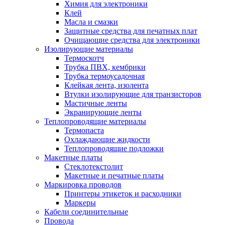
Химия для электроники
Клей
Масла и смазки
Защитные средства для печатных плат
Очищающие средства для электроники
Изолирующие материалы
Термоскотч
Трубка ПВХ, кембрики
Трубка термоусадочная
Клейкая лента, изолента
Втулки изолирующие для транзисторов
Мастичные ленты
Экранирующие ленты
Теплопроводящие материалы
Термопаста
Охлаждающие жидкости
Теплопроводящие подложки
Макетные платы
Стеклотекстолит
Макетные и печатные платы
Маркировка проводов
Принтеры этикеток и расходники
Маркеры
Кабели соединительные
Провода