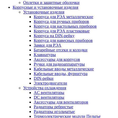
Оплетки и защитные оболочки
Корпусные и установочные изделия
Установочные изделия
Корпуса для РЭА металлические
Корпуса для ручных приборов
Корпуса для настольных приборов
Корпуса для РЭА пластиковые
Корпуса на DIN-рейку
Корпуса для навесных приборов
Замки для РЭА
Батарейные отсеки и колодки
Клавиатуры
Аксессуары для корпусов
Ручки для радиоаппаратуры
Кабельные вводы металлические
Кабельные вводы, фурнитура
DIN-рейки
Электродвигатели
Устройства охлаждения
AC вентиляторы
DC вентиляторы
Аксессуары для вентиляторов
Радиаторы ребристые
Радиаторы игольчатые
Термоэлектрические модули Пельтье