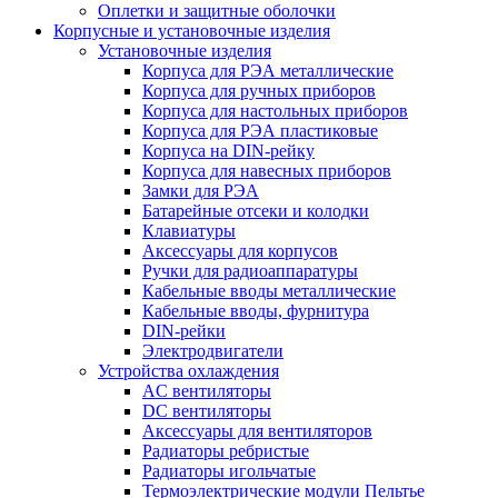
Оплетки и защитные оболочки
Корпусные и установочные изделия
Установочные изделия
Корпуса для РЭА металлические
Корпуса для ручных приборов
Корпуса для настольных приборов
Корпуса для РЭА пластиковые
Корпуса на DIN-рейку
Корпуса для навесных приборов
Замки для РЭА
Батарейные отсеки и колодки
Клавиатуры
Аксессуары для корпусов
Ручки для радиоаппаратуры
Кабельные вводы металлические
Кабельные вводы, фурнитура
DIN-рейки
Электродвигатели
Устройства охлаждения
AC вентиляторы
DC вентиляторы
Аксессуары для вентиляторов
Радиаторы ребристые
Радиаторы игольчатые
Термоэлектрические модули Пельтье