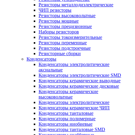
Резисторы металлодиэлектрические
ЧИП резисторы
Резисторы высоковольтные
Резисторы мощные
Резисторы прецизионные
Наборы резисторов
Резисторы токоизмерительные
Резисторы переменные
Резисторы подстроечные
Резисторные сборки
Конденсаторы
Конденсаторы электролитические
аксиальные
Конденсаторы электролитические SMD
Конденсаторы керамические выводные
Конденсаторы керамические дисковые
Конденсаторы керамические
высоковольтные
Конденсаторы электролитические
Конденсаторы керамические ЧИП
Конденсаторы танталовые
Конденсаторы полимерные
Конденсаторы ниобиевые
Конденсаторы танталовые SMD
Конденсаторы снабберные