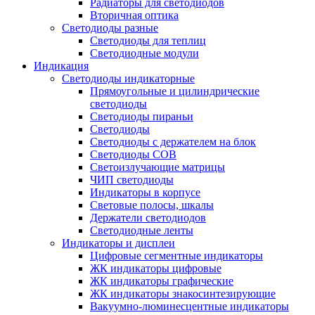
Радиаторы для светодиодов
Вторичная оптика
Светодиоды разные
Светодиоды для теплиц
Светодиодные модули
Индикация
Светодиоды индикаторные
Прямоугольные и цилиндрические
светодиоды
Светодиоды пираньи
Светодиоды
Светодиоды с держателем на блок
Светодиоды COB
Светоизлучающие матрицы
ЧИП светодиоды
Индикаторы в корпусе
Световые полосы, шкалы
Держатели светодиодов
Светодиодные ленты
Индикаторы и дисплеи
Цифровые сегментные индикаторы
ЖК индикаторы цифровые
ЖК индикаторы графические
ЖК индикаторы знакосинтезирующие
Вакуумно-люминесцентные индикаторы