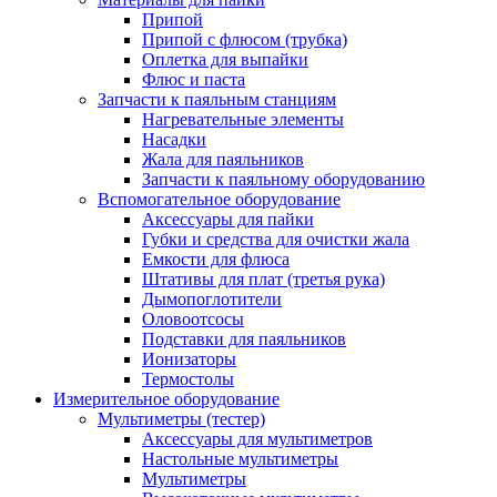
Припой
Припой с флюсом (трубка)
Оплетка для выпайки
Флюс и паста
Запчасти к паяльным станциям
Нагревательные элементы
Насадки
Жала для паяльников
Запчасти к паяльному оборудованию
Вспомогательное оборудование
Аксессуары для пайки
Губки и средства для очистки жала
Емкости для флюса
Штативы для плат (третья рука)
Дымопоглотители
Оловоотсосы
Подставки для паяльников
Ионизаторы
Термостолы
Измерительное оборудование
Мультиметры (тестер)
Аксессуары для мультиметров
Настольные мультиметры
Мультиметры