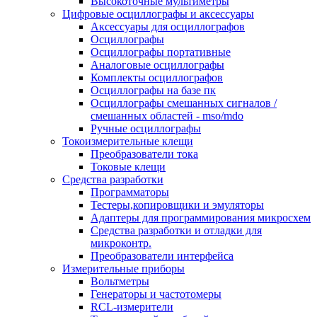
Высокоточные мультиметры
Цифровые осциллографы и аксессуары
Аксессуары для осциллографов
Осциллографы
Осциллографы портативные
Аналоговые осциллографы
Комплекты осциллографов
Осциллографы на базе пк
Осциллографы смешанных сигналов /
смешанных областей - mso/mdo
Ручные осциллографы
Токоизмерительные клещи
Преобразователи тока
Токовые клещи
Средства разработки
Программаторы
Тестеры,копировщики и эмуляторы
Адаптеры для программирования микросхем
Cредства разработки и отладки для
микроконтр.
Преобразователи интерфейса
Измерительные приборы
Вольтметры
Генераторы и частотомеры
RCL-измерители