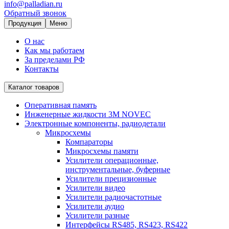
info@palladian.ru
Обратный звонок
Продукция
Меню
О нас
Как мы работаем
За пределами РФ
Контакты
Каталог товаров
Оперативная память
Инженерные жидкости 3M NOVEC
Электронные компоненты, радиодетали
Микросхемы
Компараторы
Микросхемы памяти
Усилители операционные,
инструментальные, буферные
Усилители прецизионные
Усилители видео
Усилители радиочастотные
Усилители аудио
Усилители разные
Интерфейсы RS485, RS423, RS422