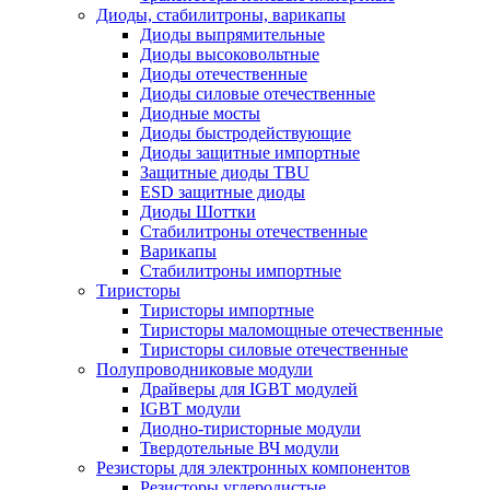
Диоды, стабилитроны, варикапы
Диоды выпрямительные
Диоды высоковольтные
Диоды отечественные
Диоды силовые отечественные
Диодные мосты
Диоды быстродействующие
Диоды защитные импортные
Защитные диоды TBU
ESD защитные диоды
Диоды Шоттки
Стабилитроны отечественные
Варикапы
Стабилитроны импортные
Тиристоры
Тиристоры импортные
Тиристоры маломощные отечественные
Тиристоры силовые отечественные
Полупроводниковые модули
Драйверы для IGBT модулей
IGBT модули
Диодно-тиристорные модули
Твердотельные ВЧ модули
Резисторы для электронных компонентов
Резисторы углеродистые