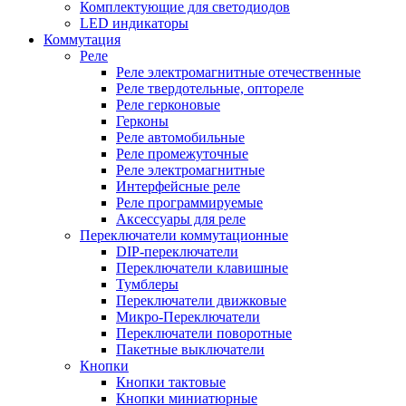
Комплектующие для светодиодов
LED индикаторы
Коммутация
Реле
Реле электромагнитные отечественные
Реле твердотельные, оптореле
Реле герконовые
Герконы
Реле автомобильные
Реле промежуточные
Реле электромагнитные
Интерфейсные реле
Реле программируемые
Аксессуары для реле
Переключатели коммутационные
DIP-переключатели
Переключатели клавишные
Тумблеры
Переключатели движковые
Микро-Переключатели
Переключатели поворотные
Пакетные выключатели
Кнопки
Кнопки тактовые
Кнопки миниатюрные