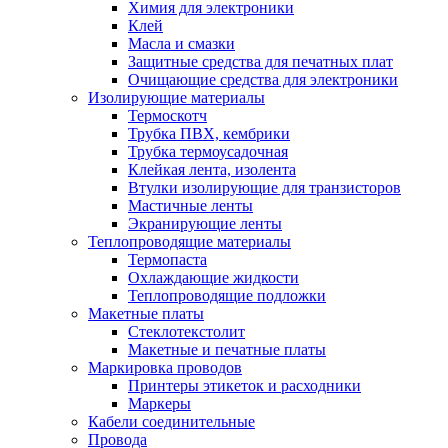
Химия для электроники
Клей
Масла и смазки
Защитные средства для печатных плат
Очищающие средства для электроники
Изолирующие материалы
Термоскотч
Трубка ПВХ, кембрики
Трубка термоусадочная
Клейкая лента, изолента
Втулки изолирующие для транзисторов
Мастичные ленты
Экранирующие ленты
Теплопроводящие материалы
Термопаста
Охлаждающие жидкости
Теплопроводящие подложки
Макетные платы
Стеклотекстолит
Макетные и печатные платы
Маркировка проводов
Принтеры этикеток и расходники
Маркеры
Кабели соединительные
Провода