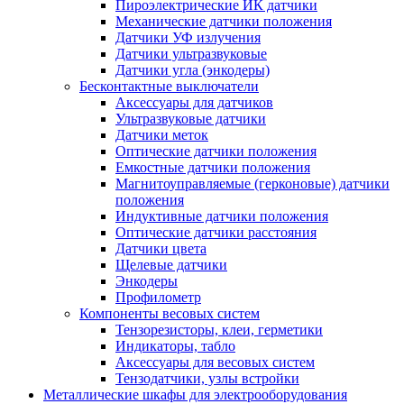
Пироэлектрические ИК датчики
Механические датчики положения
Датчики УФ излучения
Датчики ультразвуковые
Датчики угла (энкодеры)
Бесконтактные выключатели
Аксессуары для датчиков
Ультразвуковые датчики
Датчики меток
Оптические датчики положения
Емкостные датчики положения
Магнитоуправляемые (герконовые) датчики
положения
Индуктивные датчики положения
Оптические датчики расстояния
Датчики цвета
Щелевые датчики
Энкодеры
Профилометр
Компоненты весовых систем
Тензорезисторы, клеи, герметики
Индикаторы, табло
Аксессуары для весовых систем
Тензодатчики, узлы встройки
Металлические шкафы для электрооборудования