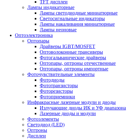
TFT дисплеи
Лампы индикаторные
Лампы светодиодные миниатюрные
Светосигнальные индикаторы
Лампы накаливания миниатюрные
Лампы неоновые
Оптоэлектроника
Оптопары
Драйверы IGBT/MOSFET
Оптоволоконные трансиверы
Фотогальванические драйверы
Оптопары, оптроны отечественные
Оптопары, оптроны импортные
Фоточувствительные элементы
Фотодиоды
Фототранзисторы
Фоторезисторы
Фотоприемники
Инфракрасные лазерные модули и диоды
Излучающие диоды ИК и УФ диапазона
Лазерные диоды и модули
Фотоэлементы
Светодиод (LED)
Оптроны
Дисплеи