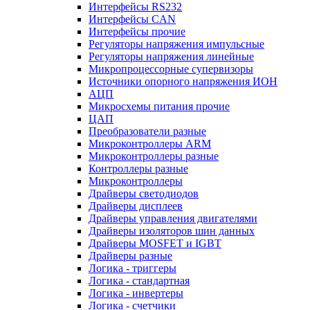
Интерфейсы RS232
Интерфейсы CAN
Интерфейсы прочие
Регуляторы напряжения импульсные
Регуляторы напряжения линейные
Микропроцессорные супервизоры
Источники опорного напряжения ИОН
АЦП
Микросхемы питания прочие
ЦАП
Преобразователи разные
Микроконтроллеры ARM
Микроконтроллеры разные
Контроллеры разные
Микроконтроллеры
Драйверы светодиодов
Драйверы дисплеев
Драйверы управления двигателями
Драйверы изоляторов шин данных
Драйверы MOSFET и IGBT
Драйверы разные
Логика - триггеры
Логика - стандартная
Логика - инвертеры
Логика - счетчики