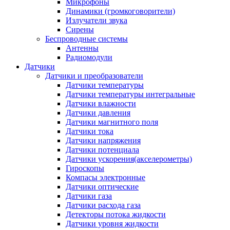
Микрофоны
Динамики (громкоговорители)
Излучатели звука
Сирены
Беспроводные системы
Антенны
Радиомодули
Датчики
Датчики и преобразователи
Датчики температуры
Датчики температуры интегральные
Датчики влажности
Датчики давления
Датчики магнитного поля
Датчики тока
Датчики напряжения
Датчики потенциала
Датчики ускорения(акселерометры)
Гироскопы
Компасы электронные
Датчики оптические
Датчики газа
Датчики расхода газа
Детекторы потока жидкости
Датчики уровня жидкости