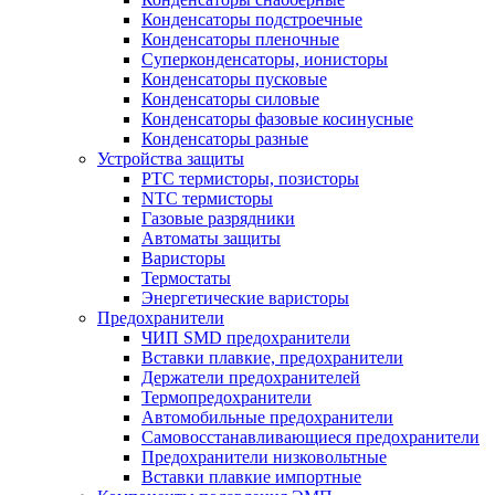
Конденсаторы подстроечные
Конденсаторы пленочные
Суперконденсаторы, ионисторы
Конденсаторы пусковые
Конденсаторы силовые
Конденсаторы фазовые косинусные
Конденсаторы разные
Устройства защиты
PTC термисторы, позисторы
NTC термисторы
Газовые разрядники
Автоматы защиты
Варисторы
Термостаты
Энергетические варисторы
Предохранители
ЧИП SMD предохранители
Вставки плавкие, предохранители
Держатели предохранителей
Термопредохранители
Автомобильные предохранители
Самовосстанавливающиеся предохранители
Предохранители низковольтные
Вставки плавкие импортные