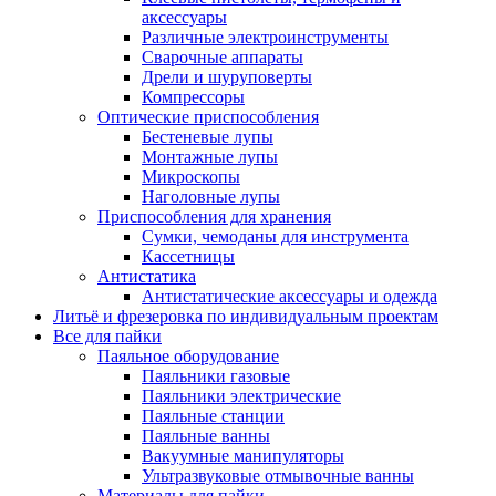
аксессуары
Различные электроинструменты
Сварочные аппараты
Дрели и шуруповерты
Компрессоры
Оптические приспособления
Бестеневые лупы
Монтажные лупы
Микроскопы
Наголовные лупы
Приспособления для хранения
Сумки, чемоданы для инструмента
Кассетницы
Антистатика
Антистатические аксессуары и одежда
Литьё и фрезеровка по индивидуальным проектам
Все для пайки
Паяльное оборудование
Паяльники газовые
Паяльники электрические
Паяльные станции
Паяльные ванны
Вакуумные манипуляторы
Ультразвуковые отмывочные ванны
Материалы для пайки