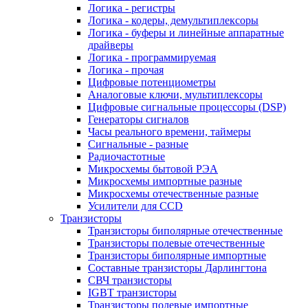
Логика - регистры
Логика - кодеры, демультиплексоры
Логика - буферы и линейные аппаратные
драйверы
Логика - программируемая
Логика - прочая
Цифровые потенциометры
Аналоговые ключи, мультиплексоры
Цифровые сигнальные процессоры (DSP)
Генераторы сигналов
Часы реального времени, таймеры
Сигнальные - разные
Радиочастотные
Микросхемы бытовой РЭА
Микросхемы импортные разные
Микросхемы отечественные разные
Усилители для CCD
Транзисторы
Транзисторы биполярные отечественные
Транзисторы полевые отечественные
Транзисторы биполярные импортные
Составные транзисторы Дарлингтона
СВЧ транзисторы
IGBT транзисторы
Транзисторы полевые импортные