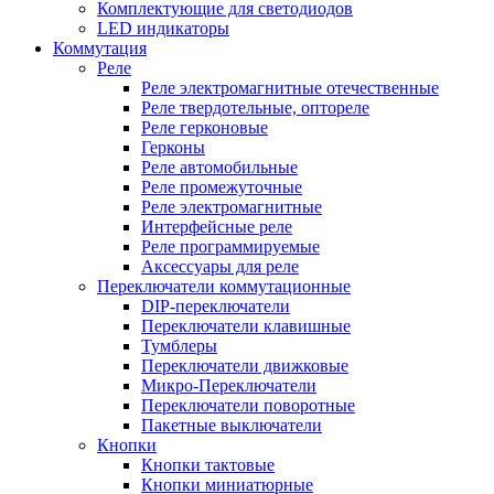
Комплектующие для светодиодов
LED индикаторы
Коммутация
Реле
Реле электромагнитные отечественные
Реле твердотельные, оптореле
Реле герконовые
Герконы
Реле автомобильные
Реле промежуточные
Реле электромагнитные
Интерфейсные реле
Реле программируемые
Аксессуары для реле
Переключатели коммутационные
DIP-переключатели
Переключатели клавишные
Тумблеры
Переключатели движковые
Микро-Переключатели
Переключатели поворотные
Пакетные выключатели
Кнопки
Кнопки тактовые
Кнопки миниатюрные