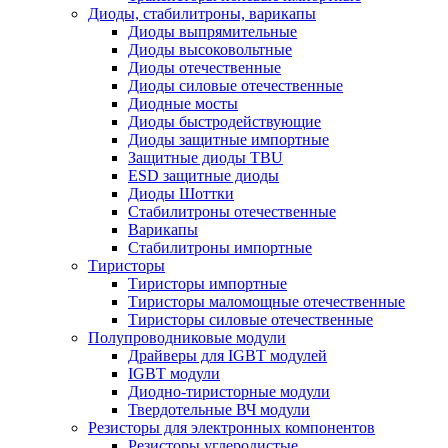
Диоды, стабилитроны, варикапы
Диоды выпрямительные
Диоды высоковольтные
Диоды отечественные
Диоды силовые отечественные
Диодные мосты
Диоды быстродействующие
Диоды защитные импортные
Защитные диоды TBU
ESD защитные диоды
Диоды Шоттки
Стабилитроны отечественные
Варикапы
Стабилитроны импортные
Тиристоры
Тиристоры импортные
Тиристоры маломощные отечественные
Тиристоры силовые отечественные
Полупроводниковые модули
Драйверы для IGBT модулей
IGBT модули
Диодно-тиристорные модули
Твердотельные ВЧ модули
Резисторы для электронных компонентов
Резисторы углеродистые