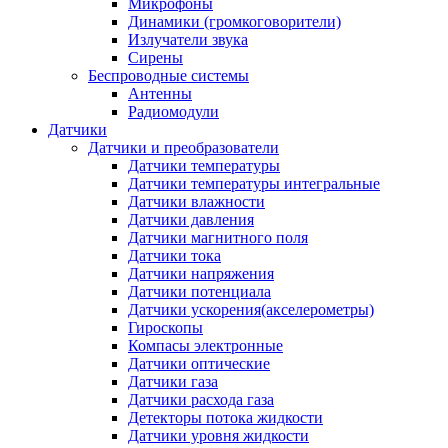
Микрофоны
Динамики (громкоговорители)
Излучатели звука
Сирены
Беспроводные системы
Антенны
Радиомодули
Датчики
Датчики и преобразователи
Датчики температуры
Датчики температуры интегральные
Датчики влажности
Датчики давления
Датчики магнитного поля
Датчики тока
Датчики напряжения
Датчики потенциала
Датчики ускорения(акселерометры)
Гироскопы
Компасы электронные
Датчики оптические
Датчики газа
Датчики расхода газа
Детекторы потока жидкости
Датчики уровня жидкости