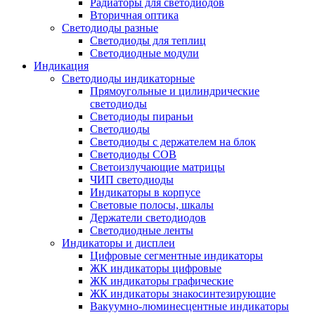
Радиаторы для светодиодов
Вторичная оптика
Светодиоды разные
Светодиоды для теплиц
Светодиодные модули
Индикация
Светодиоды индикаторные
Прямоугольные и цилиндрические
светодиоды
Светодиоды пираньи
Светодиоды
Светодиоды с держателем на блок
Светодиоды COB
Светоизлучающие матрицы
ЧИП светодиоды
Индикаторы в корпусе
Световые полосы, шкалы
Держатели светодиодов
Светодиодные ленты
Индикаторы и дисплеи
Цифровые сегментные индикаторы
ЖК индикаторы цифровые
ЖК индикаторы графические
ЖК индикаторы знакосинтезирующие
Вакуумно-люминесцентные индикаторы