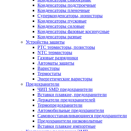
Конденсаторы подстроечные
Конденсаторы пленочные
Суперконденсаторы, ионисторы
Конденсаторы пусковые
Конденсаторы силовые
Конденсаторы фазовые косинусные
Конденсаторы разные
Устройства защиты
PTC термисторы, позисторы
NTC термисторы
Газовые разрядники
Автоматы защиты
Варисторы
Термостаты
Энергетические варисторы
Предохранители
ЧИП SMD предохранители
Вставки плавкие, предохранители
Держатели предохранителей
Термопредохранители
Автомобильные предохранители
Самовосстанавливающиеся предохранители
Предохранители низковольтные
Вставки плавкие импортные