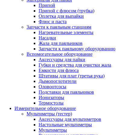
Припой
Припой с флюсом (трубка)
Оплетка для выпайки
Флюс и паста
Запчасти к паяльным станциям
Нагревательные элементы
Насадки
Жала для паяльников
Запчасти к паяльному оборудованию
Вспомогательное оборудование
Аксессуары для пайки
Губки и средства для очистки жала
Емкости для флюса
Штативы для плат (третья рука)
Дымопоглотители
Оловоотсосы
Подставки для паяльников
Ионизаторы
Термостолы
Измерительное оборудование
Мультиметры (тестер)
Аксессуары для мультиметров
Настольные мультиметры
Мультиметры