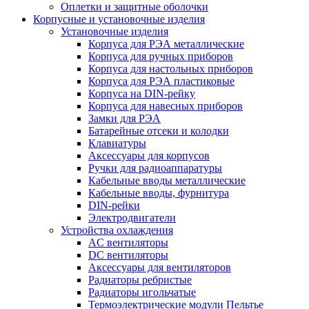
Оплетки и защитные оболочки
Корпусные и установочные изделия
Установочные изделия
Корпуса для РЭА металлические
Корпуса для ручных приборов
Корпуса для настольных приборов
Корпуса для РЭА пластиковые
Корпуса на DIN-рейку
Корпуса для навесных приборов
Замки для РЭА
Батарейные отсеки и колодки
Клавиатуры
Аксессуары для корпусов
Ручки для радиоаппаратуры
Кабельные вводы металлические
Кабельные вводы, фурнитура
DIN-рейки
Электродвигатели
Устройства охлаждения
AC вентиляторы
DC вентиляторы
Аксессуары для вентиляторов
Радиаторы ребристые
Радиаторы игольчатые
Термоэлектрические модули Пельтье