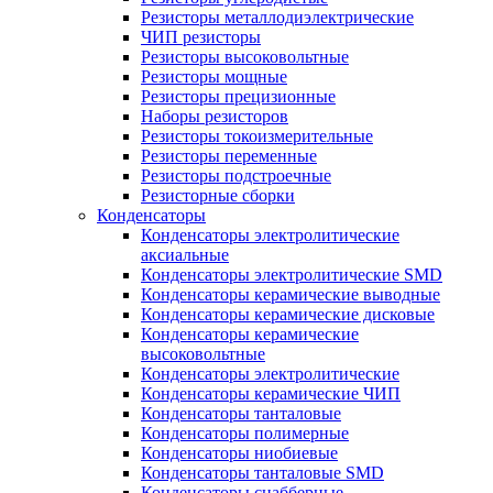
Резисторы металлодиэлектрические
ЧИП резисторы
Резисторы высоковольтные
Резисторы мощные
Резисторы прецизионные
Наборы резисторов
Резисторы токоизмерительные
Резисторы переменные
Резисторы подстроечные
Резисторные сборки
Конденсаторы
Конденсаторы электролитические
аксиальные
Конденсаторы электролитические SMD
Конденсаторы керамические выводные
Конденсаторы керамические дисковые
Конденсаторы керамические
высоковольтные
Конденсаторы электролитические
Конденсаторы керамические ЧИП
Конденсаторы танталовые
Конденсаторы полимерные
Конденсаторы ниобиевые
Конденсаторы танталовые SMD
Конденсаторы снабберные