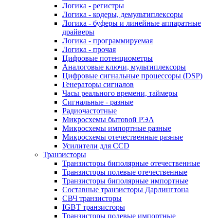
Логика - регистры
Логика - кодеры, демультиплексоры
Логика - буферы и линейные аппаратные
драйверы
Логика - программируемая
Логика - прочая
Цифровые потенциометры
Аналоговые ключи, мультиплексоры
Цифровые сигнальные процессоры (DSP)
Генераторы сигналов
Часы реального времени, таймеры
Сигнальные - разные
Радиочастотные
Микросхемы бытовой РЭА
Микросхемы импортные разные
Микросхемы отечественные разные
Усилители для CCD
Транзисторы
Транзисторы биполярные отечественные
Транзисторы полевые отечественные
Транзисторы биполярные импортные
Составные транзисторы Дарлингтона
СВЧ транзисторы
IGBT транзисторы
Транзисторы полевые импортные