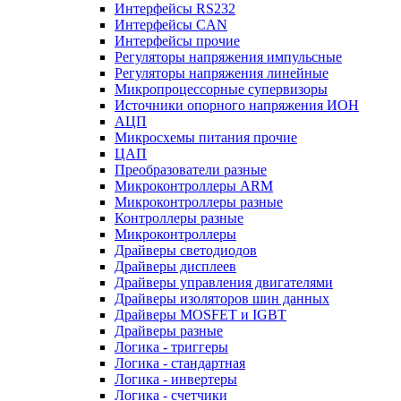
Интерфейсы RS232
Интерфейсы CAN
Интерфейсы прочие
Регуляторы напряжения импульсные
Регуляторы напряжения линейные
Микропроцессорные супервизоры
Источники опорного напряжения ИОН
АЦП
Микросхемы питания прочие
ЦАП
Преобразователи разные
Микроконтроллеры ARM
Микроконтроллеры разные
Контроллеры разные
Микроконтроллеры
Драйверы светодиодов
Драйверы дисплеев
Драйверы управления двигателями
Драйверы изоляторов шин данных
Драйверы MOSFET и IGBT
Драйверы разные
Логика - триггеры
Логика - стандартная
Логика - инвертеры
Логика - счетчики