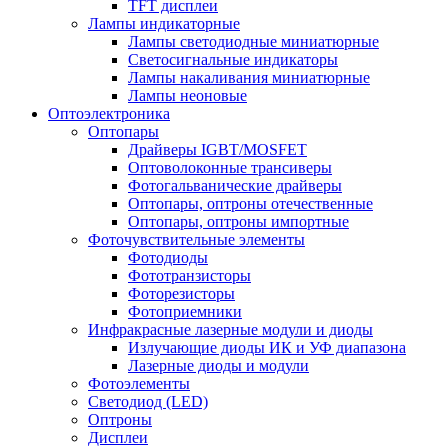
TFT дисплеи
Лампы индикаторные
Лампы светодиодные миниатюрные
Светосигнальные индикаторы
Лампы накаливания миниатюрные
Лампы неоновые
Оптоэлектроника
Оптопары
Драйверы IGBT/MOSFET
Оптоволоконные трансиверы
Фотогальванические драйверы
Оптопары, оптроны отечественные
Оптопары, оптроны импортные
Фоточувствительные элементы
Фотодиоды
Фототранзисторы
Фоторезисторы
Фотоприемники
Инфракрасные лазерные модули и диоды
Излучающие диоды ИК и УФ диапазона
Лазерные диоды и модули
Фотоэлементы
Светодиод (LED)
Оптроны
Дисплеи