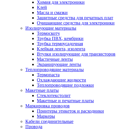
Химия для электроники
Клей
Масла и смазки
Защитные средства для печатных плат
Очищающие средства для электроники
Изолирующие материалы
Термоскотч
Трубка ПВХ, кембрики
Трубка термоусадочная
Клейкая лента, изолента
Втулки изолирующие для транзисторов
Мастичные ленты
Экранирующие ленты
Теплопроводящие материалы
Термопаста
Охлаждающие жидкости
Теплопроводящие подложки
Макетные платы
Стеклотекстолит
Макетные и печатные платы
Маркировка проводов
Принтеры этикеток и расходники
Маркеры
Кабели соединительные
Провода