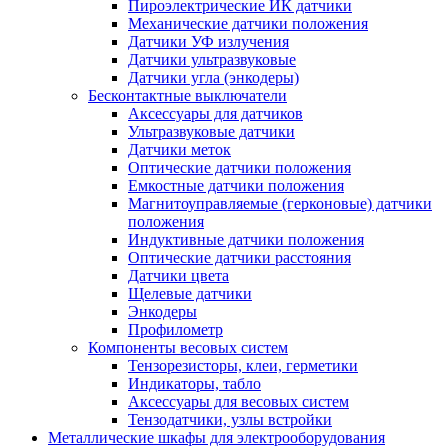
Пироэлектрические ИК датчики
Механические датчики положения
Датчики УФ излучения
Датчики ультразвуковые
Датчики угла (энкодеры)
Бесконтактные выключатели
Аксессуары для датчиков
Ультразвуковые датчики
Датчики меток
Оптические датчики положения
Емкостные датчики положения
Магнитоуправляемые (герконовые) датчики
положения
Индуктивные датчики положения
Оптические датчики расстояния
Датчики цвета
Щелевые датчики
Энкодеры
Профилометр
Компоненты весовых систем
Тензорезисторы, клеи, герметики
Индикаторы, табло
Аксессуары для весовых систем
Тензодатчики, узлы встройки
Металлические шкафы для электрооборудования