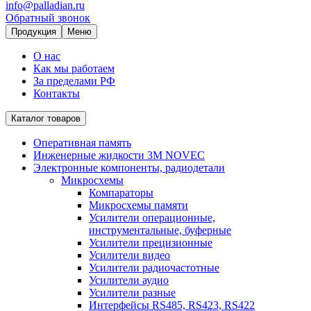
info@palladian.ru
Обратный звонок
Продукция
Меню
О нас
Как мы работаем
За пределами РФ
Контакты
Каталог товаров
Оперативная память
Инженерные жидкости 3M NOVEC
Электронные компоненты, радиодетали
Микросхемы
Компараторы
Микросхемы памяти
Усилители операционные,
инструментальные, буферные
Усилители прецизионные
Усилители видео
Усилители радиочастотные
Усилители аудио
Усилители разные
Интерфейсы RS485, RS423, RS422