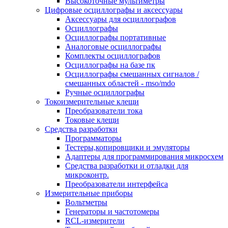
Высокоточные мультиметры
Цифровые осциллографы и аксессуары
Аксессуары для осциллографов
Осциллографы
Осциллографы портативные
Аналоговые осциллографы
Комплекты осциллографов
Осциллографы на базе пк
Осциллографы смешанных сигналов /
смешанных областей - mso/mdo
Ручные осциллографы
Токоизмерительные клещи
Преобразователи тока
Токовые клещи
Средства разработки
Программаторы
Тестеры,копировщики и эмуляторы
Адаптеры для программирования микросхем
Cредства разработки и отладки для
микроконтр.
Преобразователи интерфейса
Измерительные приборы
Вольтметры
Генераторы и частотомеры
RCL-измерители