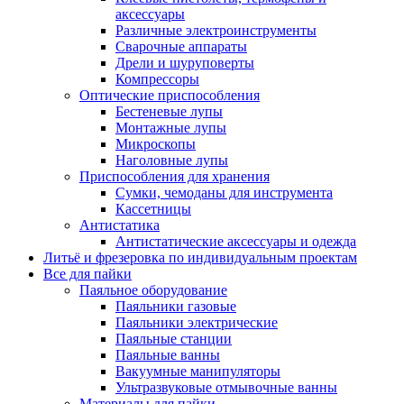
аксессуары
Различные электроинструменты
Сварочные аппараты
Дрели и шуруповерты
Компрессоры
Оптические приспособления
Бестеневые лупы
Монтажные лупы
Микроскопы
Наголовные лупы
Приспособления для хранения
Сумки, чемоданы для инструмента
Кассетницы
Антистатика
Антистатические аксессуары и одежда
Литьё и фрезеровка по индивидуальным проектам
Все для пайки
Паяльное оборудование
Паяльники газовые
Паяльники электрические
Паяльные станции
Паяльные ванны
Вакуумные манипуляторы
Ультразвуковые отмывочные ванны
Материалы для пайки