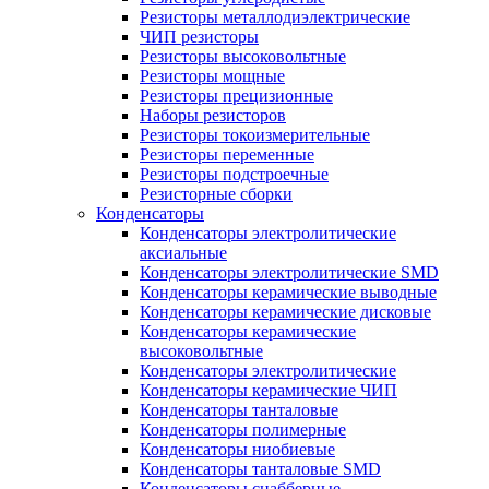
Резисторы металлодиэлектрические
ЧИП резисторы
Резисторы высоковольтные
Резисторы мощные
Резисторы прецизионные
Наборы резисторов
Резисторы токоизмерительные
Резисторы переменные
Резисторы подстроечные
Резисторные сборки
Конденсаторы
Конденсаторы электролитические
аксиальные
Конденсаторы электролитические SMD
Конденсаторы керамические выводные
Конденсаторы керамические дисковые
Конденсаторы керамические
высоковольтные
Конденсаторы электролитические
Конденсаторы керамические ЧИП
Конденсаторы танталовые
Конденсаторы полимерные
Конденсаторы ниобиевые
Конденсаторы танталовые SMD
Конденсаторы снабберные