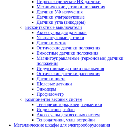
Пироэлектрические ИК датчики
Механические датчики положения
Датчики УФ излучения
Датчики ультразвуковые
Датчики угла (энкодеры)
Бесконтактные выключатели
Аксессуары для датчиков
Ультразвуковые датчики
Датчики меток
Оптические датчики положения
Емкостные датчики положения
Магнитоуправляемые (герконовые) датчики
положения
Индуктивные датчики положения
Оптические датчики расстояния
Датчики цвета
Щелевые датчики
Энкодеры
Профилометр
Компоненты весовых систем
Тензорезисторы, клеи, герметики
Индикаторы, табло
Аксессуары для весовых систем
Тензодатчики, узлы встройки
Металлические шкафы для электрооборудования