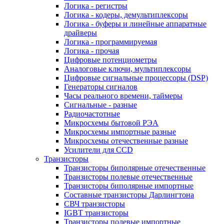
Логика - регистры
Логика - кодеры, демультиплексоры
Логика - буферы и линейные аппаратные
драйверы
Логика - программируемая
Логика - прочая
Цифровые потенциометры
Аналоговые ключи, мультиплексоры
Цифровые сигнальные процессоры (DSP)
Генераторы сигналов
Часы реального времени, таймеры
Сигнальные - разные
Радиочастотные
Микросхемы бытовой РЭА
Микросхемы импортные разные
Микросхемы отечественные разные
Усилители для CCD
Транзисторы
Транзисторы биполярные отечественные
Транзисторы полевые отечественные
Транзисторы биполярные импортные
Составные транзисторы Дарлингтона
СВЧ транзисторы
IGBT транзисторы
Транзисторы полевые импортные