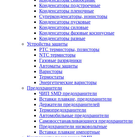
Конденсаторы подстроечные
Конденсаторы пленочные
Суперконденсаторы, ионисторы
Конденсаторы пусковые
Конденсаторы силовые
Конденсаторы фазовые косинусные
Конденсаторы разные
Устройства защиты
PTC термисторы, позисторы
NTC термисторы
Газовые разрядники
Автоматы защиты
Варисторы
Термостаты
Энергетические варисторы
Предохранители
ЧИП SMD предохранители
Вставки плавкие, предохранители
Держатели предохранителей
Термопредохранители
Автомобильные предохранители
Самовосстанавливающиеся предохранители
Предохранители низковольтные
Вставки плавкие импортные