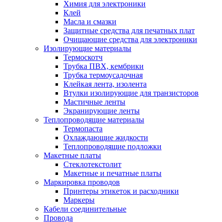
Химия для электроники
Клей
Масла и смазки
Защитные средства для печатных плат
Очищающие средства для электроники
Изолирующие материалы
Термоскотч
Трубка ПВХ, кембрики
Трубка термоусадочная
Клейкая лента, изолента
Втулки изолирующие для транзисторов
Мастичные ленты
Экранирующие ленты
Теплопроводящие материалы
Термопаста
Охлаждающие жидкости
Теплопроводящие подложки
Макетные платы
Стеклотекстолит
Макетные и печатные платы
Маркировка проводов
Принтеры этикеток и расходники
Маркеры
Кабели соединительные
Провода