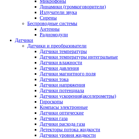
Микрофоны
Динамики (громкоговорители)
Излучатели звука
Сирены
Беспроводные системы
Антенны
Радиомодули
Датчики
Датчики и преобразователи
Датчики температуры
Датчики температуры интегральные
Датчики влажности
Датчики давления
Датчики магнитного поля
Датчики тока
Датчики напряжения
Датчики потенциала
Датчики ускорения(акселерометры)
Гироскопы
Компасы электронные
Датчики оптические
Датчики газа
Датчики расхода газа
Детекторы потока жидкости
Датчики уровня жидкости