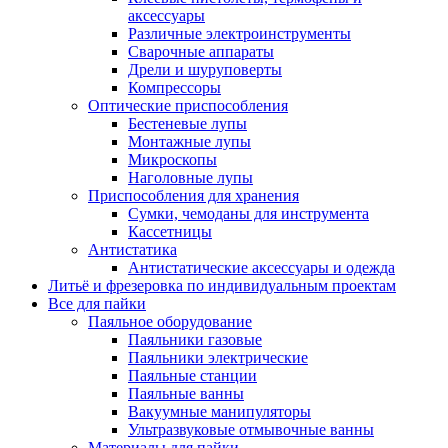
аксессуары
Различные электроинструменты
Сварочные аппараты
Дрели и шуруповерты
Компрессоры
Оптические приспособления
Бестеневые лупы
Монтажные лупы
Микроскопы
Наголовные лупы
Приспособления для хранения
Сумки, чемоданы для инструмента
Кассетницы
Антистатика
Антистатические аксессуары и одежда
Литьё и фрезеровка по индивидуальным проектам
Все для пайки
Паяльное оборудование
Паяльники газовые
Паяльники электрические
Паяльные станции
Паяльные ванны
Вакуумные манипуляторы
Ультразвуковые отмывочные ванны
Материалы для пайки