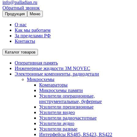
info@palladian.ru
Обратный звонок
Продукция
Меню
О нас
Как мы работаем
За пределами РФ
Контакты
Каталог товаров
Оперативная память
Инженерные жидкости 3M NOVEC
Электронные компоненты, радиодетали
Микросхемы
Компараторы
Микросхемы памяти
Усилители операционные,
инструментальные, буферные
Усилители прецизионные
Усилители видео
Усилители радиочастотные
Усилители аудио
Усилители разные
Интерфейсы RS485, RS423, RS422