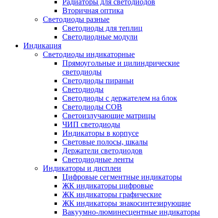
Радиаторы для светодиодов
Вторичная оптика
Светодиоды разные
Светодиоды для теплиц
Светодиодные модули
Индикация
Светодиоды индикаторные
Прямоугольные и цилиндрические
светодиоды
Светодиоды пираньи
Светодиоды
Светодиоды с держателем на блок
Светодиоды COB
Светоизлучающие матрицы
ЧИП светодиоды
Индикаторы в корпусе
Световые полосы, шкалы
Держатели светодиодов
Светодиодные ленты
Индикаторы и дисплеи
Цифровые сегментные индикаторы
ЖК индикаторы цифровые
ЖК индикаторы графические
ЖК индикаторы знакосинтезирующие
Вакуумно-люминесцентные индикаторы