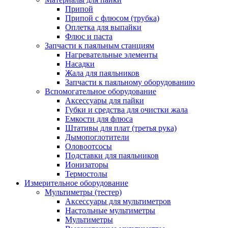
Припой
Припой с флюсом (трубка)
Оплетка для выпайки
Флюс и паста
Запчасти к паяльным станциям
Нагревательные элементы
Насадки
Жала для паяльников
Запчасти к паяльному оборудованию
Вспомогательное оборудование
Аксессуары для пайки
Губки и средства для очистки жала
Емкости для флюса
Штативы для плат (третья рука)
Дымопоглотители
Оловоотсосы
Подставки для паяльников
Ионизаторы
Термостолы
Измерительное оборудование
Мультиметры (тестер)
Аксессуары для мультиметров
Настольные мультиметры
Мультиметры