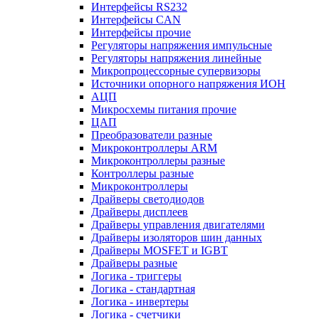
Интерфейсы RS232
Интерфейсы CAN
Интерфейсы прочие
Регуляторы напряжения импульсные
Регуляторы напряжения линейные
Микропроцессорные супервизоры
Источники опорного напряжения ИОН
АЦП
Микросхемы питания прочие
ЦАП
Преобразователи разные
Микроконтроллеры ARM
Микроконтроллеры разные
Контроллеры разные
Микроконтроллеры
Драйверы светодиодов
Драйверы дисплеев
Драйверы управления двигателями
Драйверы изоляторов шин данных
Драйверы MOSFET и IGBT
Драйверы разные
Логика - триггеры
Логика - стандартная
Логика - инвертеры
Логика - счетчики