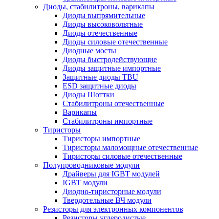
Диоды, стабилитроны, варикапы
Диоды выпрямительные
Диоды высоковольтные
Диоды отечественные
Диоды силовые отечественные
Диодные мосты
Диоды быстродействующие
Диоды защитные импортные
Защитные диоды TBU
ESD защитные диоды
Диоды Шоттки
Стабилитроны отечественные
Варикапы
Стабилитроны импортные
Тиристоры
Тиристоры импортные
Тиристоры маломощные отечественные
Тиристоры силовые отечественные
Полупроводниковые модули
Драйверы для IGBT модулей
IGBT модули
Диодно-тиристорные модули
Твердотельные ВЧ модули
Резисторы для электронных компонентов
Резисторы углеродистые