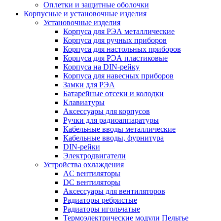
Оплетки и защитные оболочки
Корпусные и установочные изделия
Установочные изделия
Корпуса для РЭА металлические
Корпуса для ручных приборов
Корпуса для настольных приборов
Корпуса для РЭА пластиковые
Корпуса на DIN-рейку
Корпуса для навесных приборов
Замки для РЭА
Батарейные отсеки и колодки
Клавиатуры
Аксессуары для корпусов
Ручки для радиоаппаратуры
Кабельные вводы металлические
Кабельные вводы, фурнитура
DIN-рейки
Электродвигатели
Устройства охлаждения
AC вентиляторы
DC вентиляторы
Аксессуары для вентиляторов
Радиаторы ребристые
Радиаторы игольчатые
Термоэлектрические модули Пельтье