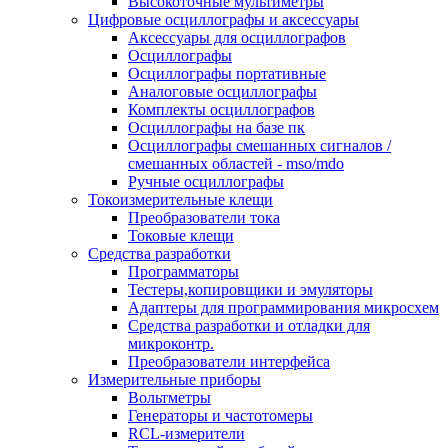
Высокоточные мультиметры
Цифровые осциллографы и аксессуары
Аксессуары для осциллографов
Осциллографы
Осциллографы портативные
Аналоговые осциллографы
Комплекты осциллографов
Осциллографы на базе пк
Осциллографы смешанных сигналов /
смешанных областей - mso/mdo
Ручные осциллографы
Токоизмерительные клещи
Преобразователи тока
Токовые клещи
Средства разработки
Программаторы
Тестеры,копировщики и эмуляторы
Адаптеры для программирования микросхем
Cредства разработки и отладки для
микроконтр.
Преобразователи интерфейса
Измерительные приборы
Вольтметры
Генераторы и частотомеры
RCL-измерители