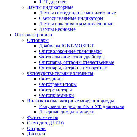
TFT дисплеи
Лампы индикаторные
Лампы светодиодные миниатюрные
Светосигнальные индикаторы
Лампы накаливания миниатюрные
Лампы неоновые
Оптоэлектроника
Оптопары
Драйверы IGBT/MOSFET
Оптоволоконные трансиверы
Фотогальванические драйверы
Оптопары, оптроны отечественные
Оптопары, оптроны импортные
Фоточувствительные элементы
Фотодиоды
Фототранзисторы
Фоторезисторы
Фотоприемники
Инфракрасные лазерные модули и диоды
Излучающие диоды ИК и УФ диапазона
Лазерные диоды и модули
Фотоэлементы
Светодиод (LED)
Оптроны
Дисплеи