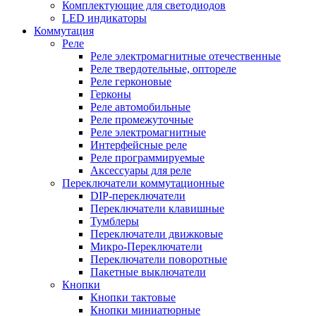
Комплектующие для светодиодов
LED индикаторы
Коммутация
Реле
Реле электромагнитные отечественные
Реле твердотельные, оптореле
Реле герконовые
Герконы
Реле автомобильные
Реле промежуточные
Реле электромагнитные
Интерфейсные реле
Реле программируемые
Аксессуары для реле
Переключатели коммутационные
DIP-переключатели
Переключатели клавишные
Тумблеры
Переключатели движковые
Микро-Переключатели
Переключатели поворотные
Пакетные выключатели
Кнопки
Кнопки тактовые
Кнопки миниатюрные