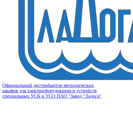
Официальный дистрибьютор металлических
шкафов для электрооборудования и устройств
специальных УСК и УСО ПАО "Завод "Ладога"