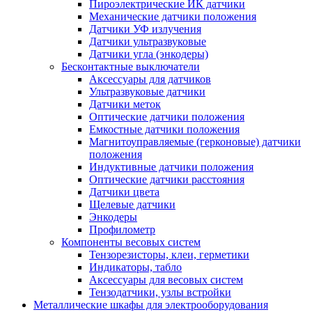
Пироэлектрические ИК датчики
Механические датчики положения
Датчики УФ излучения
Датчики ультразвуковые
Датчики угла (энкодеры)
Бесконтактные выключатели
Аксессуары для датчиков
Ультразвуковые датчики
Датчики меток
Оптические датчики положения
Емкостные датчики положения
Магнитоуправляемые (герконовые) датчики
положения
Индуктивные датчики положения
Оптические датчики расстояния
Датчики цвета
Щелевые датчики
Энкодеры
Профилометр
Компоненты весовых систем
Тензорезисторы, клеи, герметики
Индикаторы, табло
Аксессуары для весовых систем
Тензодатчики, узлы встройки
Металлические шкафы для электрооборудования