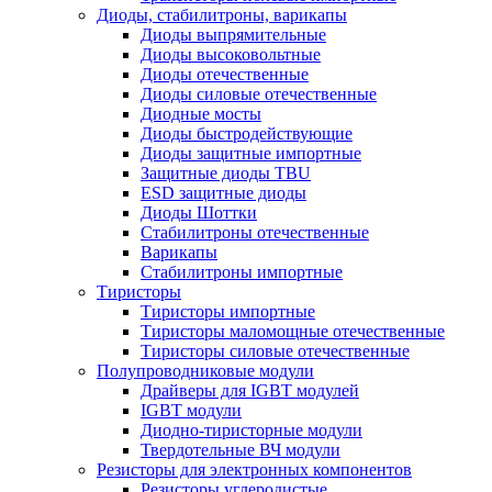
Диоды, стабилитроны, варикапы
Диоды выпрямительные
Диоды высоковольтные
Диоды отечественные
Диоды силовые отечественные
Диодные мосты
Диоды быстродействующие
Диоды защитные импортные
Защитные диоды TBU
ESD защитные диоды
Диоды Шоттки
Стабилитроны отечественные
Варикапы
Стабилитроны импортные
Тиристоры
Тиристоры импортные
Тиристоры маломощные отечественные
Тиристоры силовые отечественные
Полупроводниковые модули
Драйверы для IGBT модулей
IGBT модули
Диодно-тиристорные модули
Твердотельные ВЧ модули
Резисторы для электронных компонентов
Резисторы углеродистые