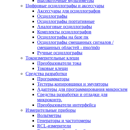
Высокоточные мультиметры
Цифровые осциллографы и аксессуары
Аксессуары для осциллографов
Осциллографы
Осциллографы портативные
Аналоговые осциллографы
Комплекты осциллографов
Осциллографы на базе пк
Осциллографы смешанных сигналов /
смешанных областей - mso/mdo
Ручные осциллографы
Токоизмерительные клещи
Преобразователи тока
Токовые клещи
Средства разработки
Программаторы
Тестеры,копировщики и эмуляторы
Адаптеры для программирования микросхем
Cредства разработки и отладки для
микроконтр.
Преобразователи интерфейса
Измерительные приборы
Вольтметры
Генераторы и частотомеры
RCL-измерители