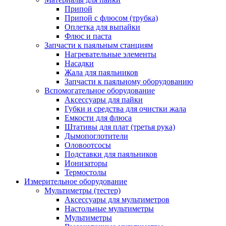
Припой
Припой с флюсом (трубка)
Оплетка для выпайки
Флюс и паста
Запчасти к паяльным станциям
Нагревательные элементы
Насадки
Жала для паяльников
Запчасти к паяльному оборудованию
Вспомогательное оборудование
Аксессуары для пайки
Губки и средства для очистки жала
Емкости для флюса
Штативы для плат (третья рука)
Дымопоглотители
Оловоотсосы
Подставки для паяльников
Ионизаторы
Термостолы
Измерительное оборудование
Мультиметры (тестер)
Аксессуары для мультиметров
Настольные мультиметры
Мультиметры