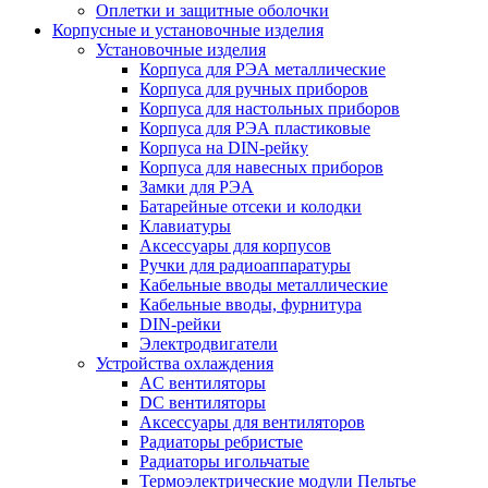
Оплетки и защитные оболочки
Корпусные и установочные изделия
Установочные изделия
Корпуса для РЭА металлические
Корпуса для ручных приборов
Корпуса для настольных приборов
Корпуса для РЭА пластиковые
Корпуса на DIN-рейку
Корпуса для навесных приборов
Замки для РЭА
Батарейные отсеки и колодки
Клавиатуры
Аксессуары для корпусов
Ручки для радиоаппаратуры
Кабельные вводы металлические
Кабельные вводы, фурнитура
DIN-рейки
Электродвигатели
Устройства охлаждения
AC вентиляторы
DC вентиляторы
Аксессуары для вентиляторов
Радиаторы ребристые
Радиаторы игольчатые
Термоэлектрические модули Пельтье