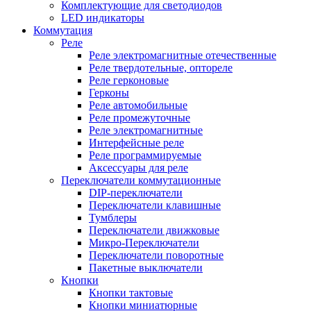
Комплектующие для светодиодов
LED индикаторы
Коммутация
Реле
Реле электромагнитные отечественные
Реле твердотельные, оптореле
Реле герконовые
Герконы
Реле автомобильные
Реле промежуточные
Реле электромагнитные
Интерфейсные реле
Реле программируемые
Аксессуары для реле
Переключатели коммутационные
DIP-переключатели
Переключатели клавишные
Тумблеры
Переключатели движковые
Микро-Переключатели
Переключатели поворотные
Пакетные выключатели
Кнопки
Кнопки тактовые
Кнопки миниатюрные