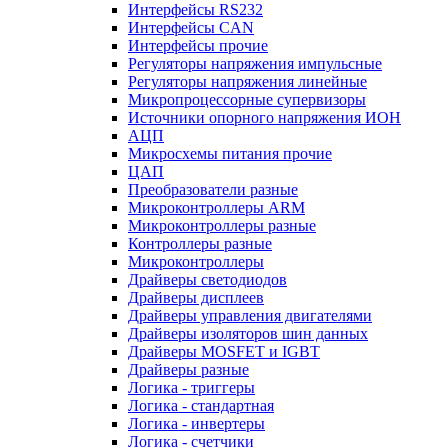
Интерфейсы RS232
Интерфейсы CAN
Интерфейсы прочие
Регуляторы напряжения импульсные
Регуляторы напряжения линейные
Микропроцессорные супервизоры
Источники опорного напряжения ИОН
АЦП
Микросхемы питания прочие
ЦАП
Преобразователи разные
Микроконтроллеры ARM
Микроконтроллеры разные
Контроллеры разные
Микроконтроллеры
Драйверы светодиодов
Драйверы дисплеев
Драйверы управления двигателями
Драйверы изоляторов шин данных
Драйверы MOSFET и IGBT
Драйверы разные
Логика - триггеры
Логика - стандартная
Логика - инвертеры
Логика - счетчики