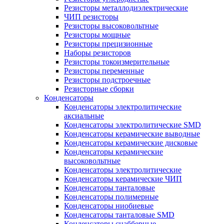
Резисторы металлодиэлектрические
ЧИП резисторы
Резисторы высоковольтные
Резисторы мощные
Резисторы прецизионные
Наборы резисторов
Резисторы токоизмерительные
Резисторы переменные
Резисторы подстроечные
Резисторные сборки
Конденсаторы
Конденсаторы электролитические
аксиальные
Конденсаторы электролитические SMD
Конденсаторы керамические выводные
Конденсаторы керамические дисковые
Конденсаторы керамические
высоковольтные
Конденсаторы электролитические
Конденсаторы керамические ЧИП
Конденсаторы танталовые
Конденсаторы полимерные
Конденсаторы ниобиевые
Конденсаторы танталовые SMD
Конденсаторы снабберные