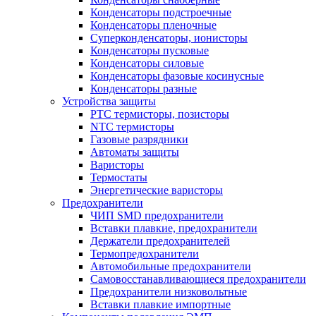
Конденсаторы подстроечные
Конденсаторы пленочные
Суперконденсаторы, ионисторы
Конденсаторы пусковые
Конденсаторы силовые
Конденсаторы фазовые косинусные
Конденсаторы разные
Устройства защиты
PTC термисторы, позисторы
NTC термисторы
Газовые разрядники
Автоматы защиты
Варисторы
Термостаты
Энергетические варисторы
Предохранители
ЧИП SMD предохранители
Вставки плавкие, предохранители
Держатели предохранителей
Термопредохранители
Автомобильные предохранители
Самовосстанавливающиеся предохранители
Предохранители низковольтные
Вставки плавкие импортные