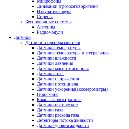
Микрофоны
Динамики (громкоговорители)
Излучатели звука
Сирены
Беспроводные системы
Антенны
Радиомодули
Датчики
Датчики и преобразователи
Датчики температуры
Датчики температуры интегральные
Датчики влажности
Датчики давления
Датчики магнитного поля
Датчики тока
Датчики напряжения
Датчики потенциала
Датчики ускорения(акселерометры)
Гироскопы
Компасы электронные
Датчики оптические
Датчики газа
Датчики расхода газа
Детекторы потока жидкости
Датчики уровня жидкости