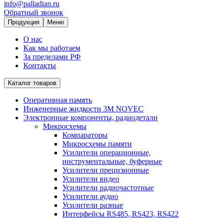
info@palladian.ru
Обратный звонок
Продукция
Меню
О нас
Как мы работаем
За пределами РФ
Контакты
Каталог товаров
Оперативная память
Инженерные жидкости 3M NOVEC
Электронные компоненты, радиодетали
Микросхемы
Компараторы
Микросхемы памяти
Усилители операционные,
инструментальные, буферные
Усилители прецизионные
Усилители видео
Усилители радиочастотные
Усилители аудио
Усилители разные
Интерфейсы RS485, RS423, RS422