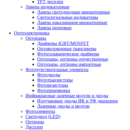
TFT дисплеи
Лампы индикаторные
Лампы светодиодные миниатюрные
Светосигнальные индикаторы
Лампы накаливания миниатюрные
Лампы неоновые
Оптоэлектроника
Оптопары
Драйверы IGBT/MOSFET
Оптоволоконные трансиверы
Фотогальванические драйверы
Оптопары, оптроны отечественные
Оптопары, оптроны импортные
Фоточувствительные элементы
Фотодиоды
Фототранзисторы
Фоторезисторы
Фотоприемники
Инфракрасные лазерные модули и диоды
Излучающие диоды ИК и УФ диапазона
Лазерные диоды и модули
Фотоэлементы
Светодиод (LED)
Оптроны
Дисплеи