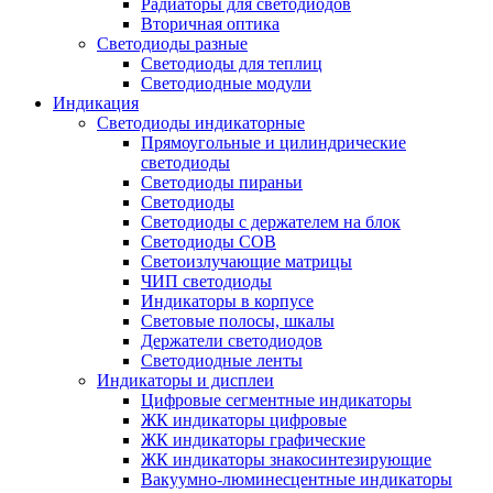
Радиаторы для светодиодов
Вторичная оптика
Светодиоды разные
Светодиоды для теплиц
Светодиодные модули
Индикация
Светодиоды индикаторные
Прямоугольные и цилиндрические
светодиоды
Светодиоды пираньи
Светодиоды
Светодиоды с держателем на блок
Светодиоды COB
Светоизлучающие матрицы
ЧИП светодиоды
Индикаторы в корпусе
Световые полосы, шкалы
Держатели светодиодов
Светодиодные ленты
Индикаторы и дисплеи
Цифровые сегментные индикаторы
ЖК индикаторы цифровые
ЖК индикаторы графические
ЖК индикаторы знакосинтезирующие
Вакуумно-люминесцентные индикаторы