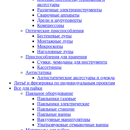
аксессуары
Различные электроинструменты
Сварочные аппараты
Дрели и шуруповерты
Компрессоры
Оптические приспособления
Бестеневые лупы
Монтажные лупы
Микроскопы
Наголовные лупы
Приспособления для хранения
Сумки, чемоданы для инструмента
Кассетницы
Антистатика
Антистатические аксессуары и одежда
Литьё и фрезеровка по индивидуальным проектам
Все для пайки
Паяльное оборудование
Паяльники газовые
Паяльники электрические
Паяльные станции
Паяльные ванны
Вакуумные манипуляторы
Ультразвуковые отмывочные ванны
Материалы для пайки