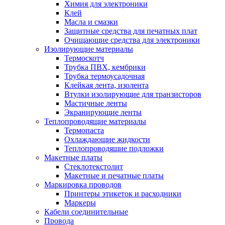
Химия для электроники
Клей
Масла и смазки
Защитные средства для печатных плат
Очищающие средства для электроники
Изолирующие материалы
Термоскотч
Трубка ПВХ, кембрики
Трубка термоусадочная
Клейкая лента, изолента
Втулки изолирующие для транзисторов
Мастичные ленты
Экранирующие ленты
Теплопроводящие материалы
Термопаста
Охлаждающие жидкости
Теплопроводящие подложки
Макетные платы
Стеклотекстолит
Макетные и печатные платы
Маркировка проводов
Принтеры этикеток и расходники
Маркеры
Кабели соединительные
Провода