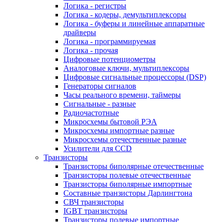
Логика - регистры
Логика - кодеры, демультиплексоры
Логика - буферы и линейные аппаратные
драйверы
Логика - программируемая
Логика - прочая
Цифровые потенциометры
Аналоговые ключи, мультиплексоры
Цифровые сигнальные процессоры (DSP)
Генераторы сигналов
Часы реального времени, таймеры
Сигнальные - разные
Радиочастотные
Микросхемы бытовой РЭА
Микросхемы импортные разные
Микросхемы отечественные разные
Усилители для CCD
Транзисторы
Транзисторы биполярные отечественные
Транзисторы полевые отечественные
Транзисторы биполярные импортные
Составные транзисторы Дарлингтона
СВЧ транзисторы
IGBT транзисторы
Транзисторы полевые импортные