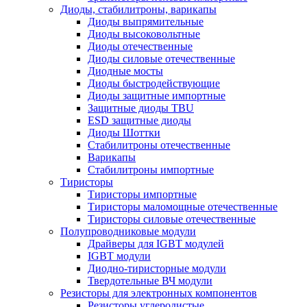
Диоды, стабилитроны, варикапы
Диоды выпрямительные
Диоды высоковольтные
Диоды отечественные
Диоды силовые отечественные
Диодные мосты
Диоды быстродействующие
Диоды защитные импортные
Защитные диоды TBU
ESD защитные диоды
Диоды Шоттки
Стабилитроны отечественные
Варикапы
Стабилитроны импортные
Тиристоры
Тиристоры импортные
Тиристоры маломощные отечественные
Тиристоры силовые отечественные
Полупроводниковые модули
Драйверы для IGBT модулей
IGBT модули
Диодно-тиристорные модули
Твердотельные ВЧ модули
Резисторы для электронных компонентов
Резисторы углеродистые