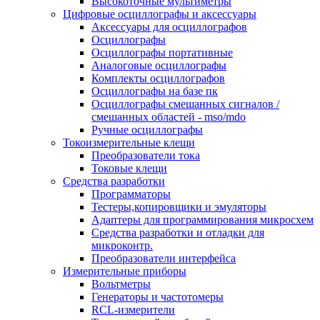
Высокоточные мультиметры
Цифровые осциллографы и аксессуары
Аксессуары для осциллографов
Осциллографы
Осциллографы портативные
Аналоговые осциллографы
Комплекты осциллографов
Осциллографы на базе пк
Осциллографы смешанных сигналов /
смешанных областей - mso/mdo
Ручные осциллографы
Токоизмерительные клещи
Преобразователи тока
Токовые клещи
Средства разработки
Программаторы
Тестеры,копировщики и эмуляторы
Адаптеры для программирования микросхем
Cредства разработки и отладки для
микроконтр.
Преобразователи интерфейса
Измерительные приборы
Вольтметры
Генераторы и частотомеры
RCL-измерители