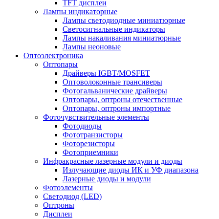
TFT дисплеи
Лампы индикаторные
Лампы светодиодные миниатюрные
Светосигнальные индикаторы
Лампы накаливания миниатюрные
Лампы неоновые
Оптоэлектроника
Оптопары
Драйверы IGBT/MOSFET
Оптоволоконные трансиверы
Фотогальванические драйверы
Оптопары, оптроны отечественные
Оптопары, оптроны импортные
Фоточувствительные элементы
Фотодиоды
Фототранзисторы
Фоторезисторы
Фотоприемники
Инфракрасные лазерные модули и диоды
Излучающие диоды ИК и УФ диапазона
Лазерные диоды и модули
Фотоэлементы
Светодиод (LED)
Оптроны
Дисплеи