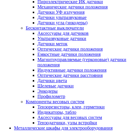
Пироэлектрические ИК датчики
Механические датчики положения
Датчики УФ излучения
Датчики ультразвуковые
Датчики угла (энкодеры)
Бесконтактные выключатели
Аксессуары для датчиков
Ультразвуковые датчики
Датчики меток
Оптические датчики положения
Емкостные датчики положения
Магнитоуправляемые (герконовые) датчики
положения
Индуктивные датчики положения
Оптические датчики расстояния
Датчики цвета
Щелевые датчики
Энкодеры
Профилометр
Компоненты весовых систем
Тензорезисторы, клеи, герметики
Индикаторы, табло
Аксессуары для весовых систем
Тензодатчики, узлы встройки
Металлические шкафы для электрооборудования