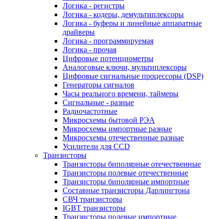
Логика - регистры
Логика - кодеры, демультиплексоры
Логика - буферы и линейные аппаратные
драйверы
Логика - программируемая
Логика - прочая
Цифровые потенциометры
Аналоговые ключи, мультиплексоры
Цифровые сигнальные процессоры (DSP)
Генераторы сигналов
Часы реального времени, таймеры
Сигнальные - разные
Радиочастотные
Микросхемы бытовой РЭА
Микросхемы импортные разные
Микросхемы отечественные разные
Усилители для CCD
Транзисторы
Транзисторы биполярные отечественные
Транзисторы полевые отечественные
Транзисторы биполярные импортные
Составные транзисторы Дарлингтона
СВЧ транзисторы
IGBT транзисторы
Транзисторы полевые импортные