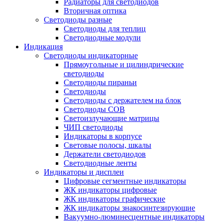
Радиаторы для светодиодов
Вторичная оптика
Светодиоды разные
Светодиоды для теплиц
Светодиодные модули
Индикация
Светодиоды индикаторные
Прямоугольные и цилиндрические
светодиоды
Светодиоды пираньи
Светодиоды
Светодиоды с держателем на блок
Светодиоды COB
Светоизлучающие матрицы
ЧИП светодиоды
Индикаторы в корпусе
Световые полосы, шкалы
Держатели светодиодов
Светодиодные ленты
Индикаторы и дисплеи
Цифровые сегментные индикаторы
ЖК индикаторы цифровые
ЖК индикаторы графические
ЖК индикаторы знакосинтезирующие
Вакуумно-люминесцентные индикаторы