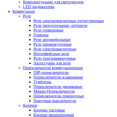
Комплектующие для светодиодов
LED индикаторы
Коммутация
Реле
Реле электромагнитные отечественные
Реле твердотельные, оптореле
Реле герконовые
Герконы
Реле автомобильные
Реле промежуточные
Реле электромагнитные
Интерфейсные реле
Реле программируемые
Аксессуары для реле
Переключатели коммутационные
DIP-переключатели
Переключатели клавишные
Тумблеры
Переключатели движковые
Микро-Переключатели
Переключатели поворотные
Пакетные выключатели
Кнопки
Кнопки тактовые
Кнопки миниатюрные