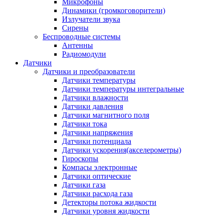
Микрофоны
Динамики (громкоговорители)
Излучатели звука
Сирены
Беспроводные системы
Антенны
Радиомодули
Датчики
Датчики и преобразователи
Датчики температуры
Датчики температуры интегральные
Датчики влажности
Датчики давления
Датчики магнитного поля
Датчики тока
Датчики напряжения
Датчики потенциала
Датчики ускорения(акселерометры)
Гироскопы
Компасы электронные
Датчики оптические
Датчики газа
Датчики расхода газа
Детекторы потока жидкости
Датчики уровня жидкости