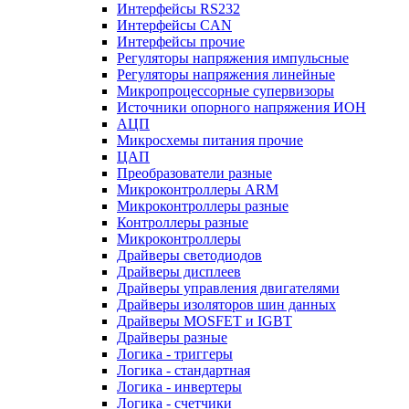
Интерфейсы RS232
Интерфейсы CAN
Интерфейсы прочие
Регуляторы напряжения импульсные
Регуляторы напряжения линейные
Микропроцессорные супервизоры
Источники опорного напряжения ИОН
АЦП
Микросхемы питания прочие
ЦАП
Преобразователи разные
Микроконтроллеры ARM
Микроконтроллеры разные
Контроллеры разные
Микроконтроллеры
Драйверы светодиодов
Драйверы дисплеев
Драйверы управления двигателями
Драйверы изоляторов шин данных
Драйверы MOSFET и IGBT
Драйверы разные
Логика - триггеры
Логика - стандартная
Логика - инвертеры
Логика - счетчики