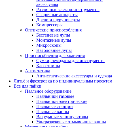
аксессуары
Различные электроинструменты
Сварочные аппараты
Дрели и шуруповерты
Компрессоры
Оптические приспособления
Бестеневые лупы
Монтажные лупы
Микроскопы
Наголовные лупы
Приспособления для хранения
Сумки, чемоданы для инструмента
Кассетницы
Антистатика
Антистатические аксессуары и одежда
Литьё и фрезеровка по индивидуальным проектам
Все для пайки
Паяльное оборудование
Паяльники газовые
Паяльники электрические
Паяльные станции
Паяльные ванны
Вакуумные манипуляторы
Ультразвуковые отмывочные ванны
Материалы для пайки