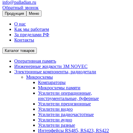
info@palladian.ru
Обратный звонок
Продукция
Меню
О нас
Как мы работаем
За пределами РФ
Контакты
Каталог товаров
Оперативная память
Инженерные жидкости 3M NOVEC
Электронные компоненты, радиодетали
Микросхемы
Компараторы
Микросхемы памяти
Усилители операционные,
инструментальные, буферные
Усилители прецизионные
Усилители видео
Усилители радиочастотные
Усилители аудио
Усилители разные
Интерфейсы RS485, RS423, RS422