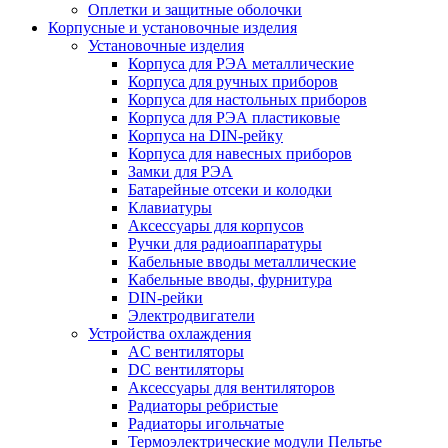
Оплетки и защитные оболочки
Корпусные и установочные изделия
Установочные изделия
Корпуса для РЭА металлические
Корпуса для ручных приборов
Корпуса для настольных приборов
Корпуса для РЭА пластиковые
Корпуса на DIN-рейку
Корпуса для навесных приборов
Замки для РЭА
Батарейные отсеки и колодки
Клавиатуры
Аксессуары для корпусов
Ручки для радиоаппаратуры
Кабельные вводы металлические
Кабельные вводы, фурнитура
DIN-рейки
Электродвигатели
Устройства охлаждения
AC вентиляторы
DC вентиляторы
Аксессуары для вентиляторов
Радиаторы ребристые
Радиаторы игольчатые
Термоэлектрические модули Пельтье