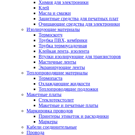
Химия для электроники
Клей
Масла и смазки
Защитные средства для печатных плат
Очищающие средства для электроники
Изолирующие материалы
Термоскотч
Трубка ПВХ, кембрики
Трубка термоусадочная
Клейкая лента, изолента
Втулки изолирующие для транзисторов
Мастичные ленты
Экранирующие ленты
Теплопроводящие материалы
Термопаста
Охлаждающие жидкости
Теплопроводящие подложки
Макетные платы
Стеклотекстолит
Макетные и печатные платы
Маркировка проводов
Принтеры этикеток и расходники
Маркеры
Кабели соединительные
Провода