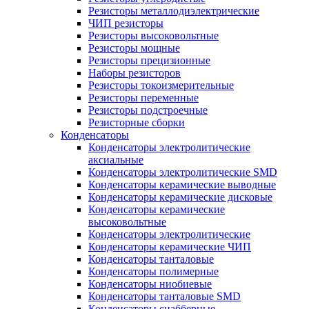
Резисторы металлодиэлектрические
ЧИП резисторы
Резисторы высоковольтные
Резисторы мощные
Резисторы прецизионные
Наборы резисторов
Резисторы токоизмерительные
Резисторы переменные
Резисторы подстроечные
Резисторные сборки
Конденсаторы
Конденсаторы электролитические
аксиальные
Конденсаторы электролитические SMD
Конденсаторы керамические выводные
Конденсаторы керамические дисковые
Конденсаторы керамические
высоковольтные
Конденсаторы электролитические
Конденсаторы керамические ЧИП
Конденсаторы танталовые
Конденсаторы полимерные
Конденсаторы ниобиевые
Конденсаторы танталовые SMD
Конденсаторы снабберные