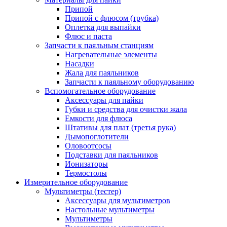
Припой
Припой с флюсом (трубка)
Оплетка для выпайки
Флюс и паста
Запчасти к паяльным станциям
Нагревательные элементы
Насадки
Жала для паяльников
Запчасти к паяльному оборудованию
Вспомогательное оборудование
Аксессуары для пайки
Губки и средства для очистки жала
Емкости для флюса
Штативы для плат (третья рука)
Дымопоглотители
Оловоотсосы
Подставки для паяльников
Ионизаторы
Термостолы
Измерительное оборудование
Мультиметры (тестер)
Аксессуары для мультиметров
Настольные мультиметры
Мультиметры