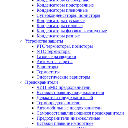
Конденсаторы подстроечные
Конденсаторы пленочные
Суперконденсаторы, ионисторы
Конденсаторы пусковые
Конденсаторы силовые
Конденсаторы фазовые косинусные
Конденсаторы разные
Устройства защиты
PTC термисторы, позисторы
NTC термисторы
Газовые разрядники
Автоматы защиты
Варисторы
Термостаты
Энергетические варисторы
Предохранители
ЧИП SMD предохранители
Вставки плавкие, предохранители
Держатели предохранителей
Термопредохранители
Автомобильные предохранители
Самовосстанавливающиеся предохранители
Предохранители низковольтные
Вставки плавкие импортные