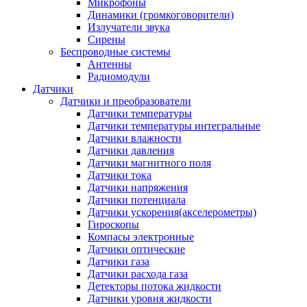
Микрофоны
Динамики (громкоговорители)
Излучатели звука
Сирены
Беспроводные системы
Антенны
Радиомодули
Датчики
Датчики и преобразователи
Датчики температуры
Датчики температуры интегральные
Датчики влажности
Датчики давления
Датчики магнитного поля
Датчики тока
Датчики напряжения
Датчики потенциала
Датчики ускорения(акселерометры)
Гироскопы
Компасы электронные
Датчики оптические
Датчики газа
Датчики расхода газа
Детекторы потока жидкости
Датчики уровня жидкости