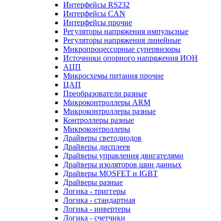
Интерфейсы RS232
Интерфейсы CAN
Интерфейсы прочие
Регуляторы напряжения импульсные
Регуляторы напряжения линейные
Микропроцессорные супервизоры
Источники опорного напряжения ИОН
АЦП
Микросхемы питания прочие
ЦАП
Преобразователи разные
Микроконтроллеры ARM
Микроконтроллеры разные
Контроллеры разные
Микроконтроллеры
Драйверы светодиодов
Драйверы дисплеев
Драйверы управления двигателями
Драйверы изоляторов шин данных
Драйверы MOSFET и IGBT
Драйверы разные
Логика - триггеры
Логика - стандартная
Логика - инвертеры
Логика - счетчики