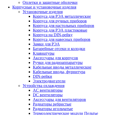
Оплетки и защитные оболочки
Корпусные и установочные изделия
Установочные изделия
Корпуса для РЭА металлические
Корпуса для ручных приборов
Корпуса для настольных приборов
Корпуса для РЭА пластиковые
Корпуса на DIN-рейку
Корпуса для навесных приборов
Замки для РЭА
Батарейные отсеки и колодки
Клавиатуры
Аксессуары для корпусов
Ручки для радиоаппаратуры
Кабельные вводы металлические
Кабельные вводы, фурнитура
DIN-рейки
Электродвигатели
Устройства охлаждения
AC вентиляторы
DC вентиляторы
Аксессуары для вентиляторов
Радиаторы ребристые
Радиаторы игольчатые
Термоэлектрические модули Пельтье