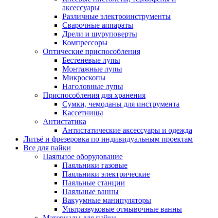
аксессуары
Различные электроинструменты
Сварочные аппараты
Дрели и шуруповерты
Компрессоры
Оптические приспособления
Бестеневые лупы
Монтажные лупы
Микроскопы
Наголовные лупы
Приспособления для хранения
Сумки, чемоданы для инструмента
Кассетницы
Антистатика
Антистатические аксессуары и одежда
Литьё и фрезеровка по индивидуальным проектам
Все для пайки
Паяльное оборудование
Паяльники газовые
Паяльники электрические
Паяльные станции
Паяльные ванны
Вакуумные манипуляторы
Ультразвуковые отмывочные ванны
Материалы для пайки