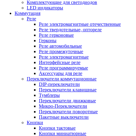
Комплектующие для светодиодов
LED индикаторы
Коммутация
Реле
Реле электромагнитные отечественные
Реле твердотельные, оптореле
Реле герконовые
Герконы
Реле автомобильные
Реле промежуточные
Реле электромагнитные
Интерфейсные реле
Реле программируемые
Аксессуары для реле
Переключатели коммутационные
DIP-переключатели
Переключатели клавишные
Тумблеры
Переключатели движковые
Микро-Переключатели
Переключатели поворотные
Пакетные выключатели
Кнопки
Кнопки тактовые
Кнопки миниатюрные