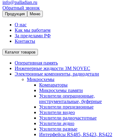
info@palladian.ru
Обратный звонок
Продукция
Меню
О нас
Как мы работаем
За пределами РФ
Контакты
Каталог товаров
Оперативная память
Инженерные жидкости 3M NOVEC
Электронные компоненты, радиодетали
Микросхемы
Компараторы
Микросхемы памяти
Усилители операционные,
инструментальные, буферные
Усилители прецизионные
Усилители видео
Усилители радиочастотные
Усилители аудио
Усилители разные
Интерфейсы RS485, RS423, RS422