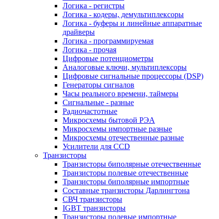
Логика - регистры
Логика - кодеры, демультиплексоры
Логика - буферы и линейные аппаратные
драйверы
Логика - программируемая
Логика - прочая
Цифровые потенциометры
Аналоговые ключи, мультиплексоры
Цифровые сигнальные процессоры (DSP)
Генераторы сигналов
Часы реального времени, таймеры
Сигнальные - разные
Радиочастотные
Микросхемы бытовой РЭА
Микросхемы импортные разные
Микросхемы отечественные разные
Усилители для CCD
Транзисторы
Транзисторы биполярные отечественные
Транзисторы полевые отечественные
Транзисторы биполярные импортные
Составные транзисторы Дарлингтона
СВЧ транзисторы
IGBT транзисторы
Транзисторы полевые импортные