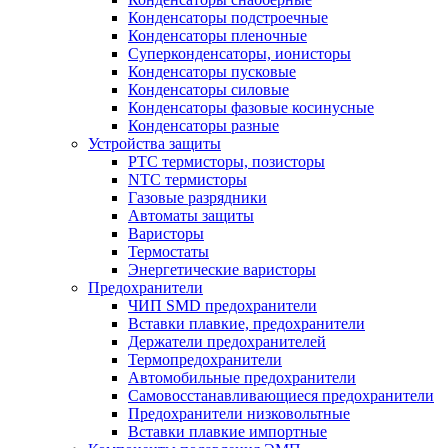
Конденсаторы подстроечные
Конденсаторы пленочные
Суперконденсаторы, ионисторы
Конденсаторы пусковые
Конденсаторы силовые
Конденсаторы фазовые косинусные
Конденсаторы разные
Устройства защиты
PTC термисторы, позисторы
NTC термисторы
Газовые разрядники
Автоматы защиты
Варисторы
Термостаты
Энергетические варисторы
Предохранители
ЧИП SMD предохранители
Вставки плавкие, предохранители
Держатели предохранителей
Термопредохранители
Автомобильные предохранители
Самовосстанавливающиеся предохранители
Предохранители низковольтные
Вставки плавкие импортные