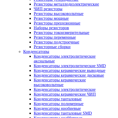
Резисторы металлодиэлектрические
ЧИП резисторы
Резисторы высоковольтные
Резисторы мощные
Резисторы прецизионные
Наборы резисторов
Резисторы токоизмерительные
Резисторы переменные
Резисторы подстроечные
Резисторные сборки
Конденсаторы
Конденсаторы электролитические
аксиальные
Конденсаторы электролитические SMD
Конденсаторы керамические выводные
Конденсаторы керамические дисковые
Конденсаторы керамические
высоковольтные
Конденсаторы электролитические
Конденсаторы керамические ЧИП
Конденсаторы танталовые
Конденсаторы полимерные
Конденсаторы ниобиевые
Конденсаторы танталовые SMD
Конденсаторы снабберные