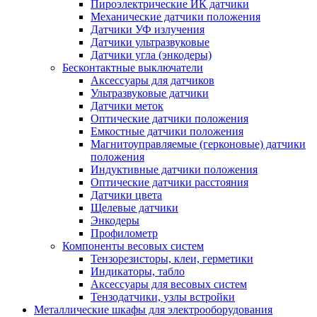
Пироэлектрические ИК датчики
Механические датчики положения
Датчики УФ излучения
Датчики ультразвуковые
Датчики угла (энкодеры)
Бесконтактные выключатели
Аксессуары для датчиков
Ультразвуковые датчики
Датчики меток
Оптические датчики положения
Емкостные датчики положения
Магнитоуправляемые (герконовые) датчики
положения
Индуктивные датчики положения
Оптические датчики расстояния
Датчики цвета
Щелевые датчики
Энкодеры
Профилометр
Компоненты весовых систем
Тензорезисторы, клеи, герметики
Индикаторы, табло
Аксессуары для весовых систем
Тензодатчики, узлы встройки
Металлические шкафы для электрооборудования