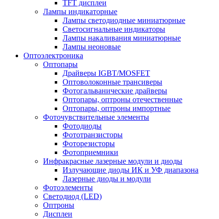
TFT дисплеи
Лампы индикаторные
Лампы светодиодные миниатюрные
Светосигнальные индикаторы
Лампы накаливания миниатюрные
Лампы неоновые
Оптоэлектроника
Оптопары
Драйверы IGBT/MOSFET
Оптоволоконные трансиверы
Фотогальванические драйверы
Оптопары, оптроны отечественные
Оптопары, оптроны импортные
Фоточувствительные элементы
Фотодиоды
Фототранзисторы
Фоторезисторы
Фотоприемники
Инфракрасные лазерные модули и диоды
Излучающие диоды ИК и УФ диапазона
Лазерные диоды и модули
Фотоэлементы
Светодиод (LED)
Оптроны
Дисплеи