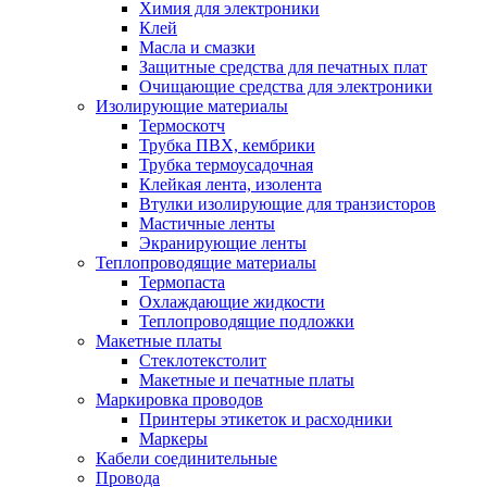
Химия для электроники
Клей
Масла и смазки
Защитные средства для печатных плат
Очищающие средства для электроники
Изолирующие материалы
Термоскотч
Трубка ПВХ, кембрики
Трубка термоусадочная
Клейкая лента, изолента
Втулки изолирующие для транзисторов
Мастичные ленты
Экранирующие ленты
Теплопроводящие материалы
Термопаста
Охлаждающие жидкости
Теплопроводящие подложки
Макетные платы
Стеклотекстолит
Макетные и печатные платы
Маркировка проводов
Принтеры этикеток и расходники
Маркеры
Кабели соединительные
Провода