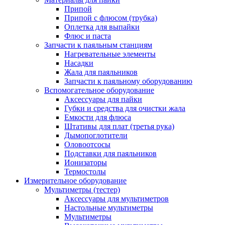
Припой
Припой с флюсом (трубка)
Оплетка для выпайки
Флюс и паста
Запчасти к паяльным станциям
Нагревательные элементы
Насадки
Жала для паяльников
Запчасти к паяльному оборудованию
Вспомогательное оборудование
Аксессуары для пайки
Губки и средства для очистки жала
Емкости для флюса
Штативы для плат (третья рука)
Дымопоглотители
Оловоотсосы
Подставки для паяльников
Ионизаторы
Термостолы
Измерительное оборудование
Мультиметры (тестер)
Аксессуары для мультиметров
Настольные мультиметры
Мультиметры