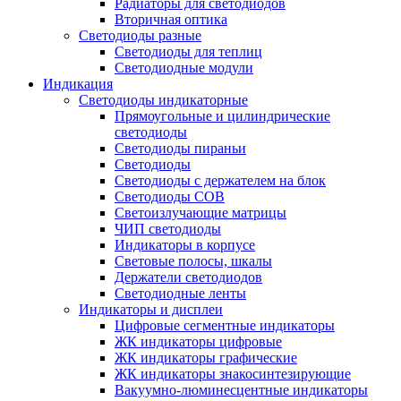
Радиаторы для светодиодов
Вторичная оптика
Светодиоды разные
Светодиоды для теплиц
Светодиодные модули
Индикация
Светодиоды индикаторные
Прямоугольные и цилиндрические
светодиоды
Светодиоды пираньи
Светодиоды
Светодиоды с держателем на блок
Светодиоды COB
Светоизлучающие матрицы
ЧИП светодиоды
Индикаторы в корпусе
Световые полосы, шкалы
Держатели светодиодов
Светодиодные ленты
Индикаторы и дисплеи
Цифровые сегментные индикаторы
ЖК индикаторы цифровые
ЖК индикаторы графические
ЖК индикаторы знакосинтезирующие
Вакуумно-люминесцентные индикаторы