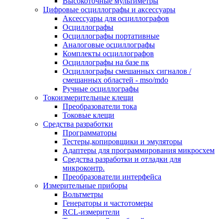
Высокоточные мультиметры
Цифровые осциллографы и аксессуары
Аксессуары для осциллографов
Осциллографы
Осциллографы портативные
Аналоговые осциллографы
Комплекты осциллографов
Осциллографы на базе пк
Осциллографы смешанных сигналов /
смешанных областей - mso/mdo
Ручные осциллографы
Токоизмерительные клещи
Преобразователи тока
Токовые клещи
Средства разработки
Программаторы
Тестеры,копировщики и эмуляторы
Адаптеры для программирования микросхем
Cредства разработки и отладки для
микроконтр.
Преобразователи интерфейса
Измерительные приборы
Вольтметры
Генераторы и частотомеры
RCL-измерители