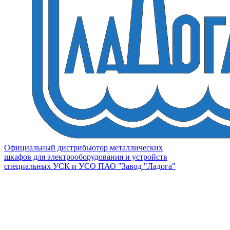
Официальный дистрибьютор металлических
шкафов для электрооборудования и устройств
специальных УСК и УСО ПАО "Завод "Ладога"