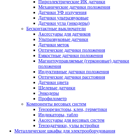
Пироэлектрические ИК датчики
Механические датчики положения
Датчики УФ излучения
Датчики ультразвуковые
Датчики угла (энкодеры)
Бесконтактные выключатели
Аксессуары для датчиков
Ультразвуковые датчики
Датчики меток
Оптические датчики положения
Емкостные датчики положения
Магнитоуправляемые (герконовые) датчики
положения
Индуктивные датчики положения
Оптические датчики расстояния
Датчики цвета
Щелевые датчики
Энкодеры
Профилометр
Компоненты весовых систем
Тензорезисторы, клеи, герметики
Индикаторы, табло
Аксессуары для весовых систем
Тензодатчики, узлы встройки
Металлические шкафы для электрооборудования