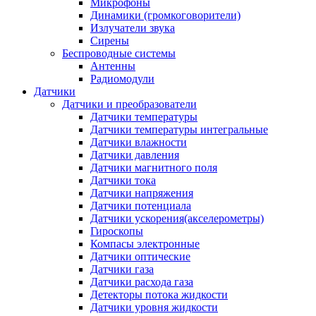
Микрофоны
Динамики (громкоговорители)
Излучатели звука
Сирены
Беспроводные системы
Антенны
Радиомодули
Датчики
Датчики и преобразователи
Датчики температуры
Датчики температуры интегральные
Датчики влажности
Датчики давления
Датчики магнитного поля
Датчики тока
Датчики напряжения
Датчики потенциала
Датчики ускорения(акселерометры)
Гироскопы
Компасы электронные
Датчики оптические
Датчики газа
Датчики расхода газа
Детекторы потока жидкости
Датчики уровня жидкости