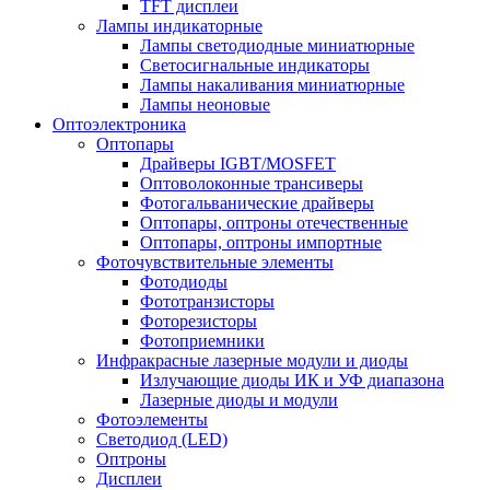
TFT дисплеи
Лампы индикаторные
Лампы светодиодные миниатюрные
Светосигнальные индикаторы
Лампы накаливания миниатюрные
Лампы неоновые
Оптоэлектроника
Оптопары
Драйверы IGBT/MOSFET
Оптоволоконные трансиверы
Фотогальванические драйверы
Оптопары, оптроны отечественные
Оптопары, оптроны импортные
Фоточувствительные элементы
Фотодиоды
Фототранзисторы
Фоторезисторы
Фотоприемники
Инфракрасные лазерные модули и диоды
Излучающие диоды ИК и УФ диапазона
Лазерные диоды и модули
Фотоэлементы
Светодиод (LED)
Оптроны
Дисплеи