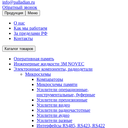
info@palladian.ru
Обратный звонок
Продукция
Меню
О нас
Как мы работаем
За пределами РФ
Контакты
Каталог товаров
Оперативная память
Инженерные жидкости 3M NOVEC
Электронные компоненты, радиодетали
Микросхемы
Компараторы
Микросхемы памяти
Усилители операционные,
инструментальные, буферные
Усилители прецизионные
Усилители видео
Усилители радиочастотные
Усилители аудио
Усилители разные
Интерфейсы RS485, RS423, RS422