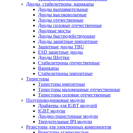
Диоды, стабилитроны, варикапы
Диоды выпрямительные
Диоды высоковольтные
Диоды отечественные
Диоды силовые отечественные
Диодные мосты
Диоды быстродействующие
Диоды защитные импортные
Защитные диоды TBU
ESD защитные диоды
Диоды Шоттки
Стабилитроны отечественные
Варикапы
Стабилитроны импортные
Тиристоры
Тиристоры импортные
Тиристоры маломощные отечественные
Тиристоры силовые отечественные
Полупроводниковые модули
Драйверы для IGBT модулей
IGBT модули
Диодно-тиристорные модули
Твердотельные ВЧ модули
Резисторы для электронных компонентов
Резисторы углеродистые