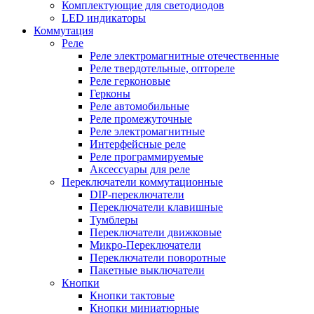
Комплектующие для светодиодов
LED индикаторы
Коммутация
Реле
Реле электромагнитные отечественные
Реле твердотельные, оптореле
Реле герконовые
Герконы
Реле автомобильные
Реле промежуточные
Реле электромагнитные
Интерфейсные реле
Реле программируемые
Аксессуары для реле
Переключатели коммутационные
DIP-переключатели
Переключатели клавишные
Тумблеры
Переключатели движковые
Микро-Переключатели
Переключатели поворотные
Пакетные выключатели
Кнопки
Кнопки тактовые
Кнопки миниатюрные