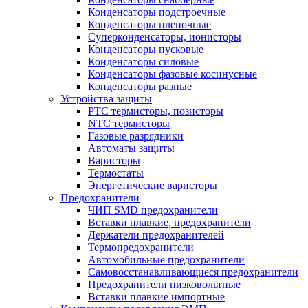
Конденсаторы подстроечные
Конденсаторы пленочные
Суперконденсаторы, ионисторы
Конденсаторы пусковые
Конденсаторы силовые
Конденсаторы фазовые косинусные
Конденсаторы разные
Устройства защиты
PTC термисторы, позисторы
NTC термисторы
Газовые разрядники
Автоматы защиты
Варисторы
Термостаты
Энергетические варисторы
Предохранители
ЧИП SMD предохранители
Вставки плавкие, предохранители
Держатели предохранителей
Термопредохранители
Автомобильные предохранители
Самовосстанавливающиеся предохранители
Предохранители низковольтные
Вставки плавкие импортные