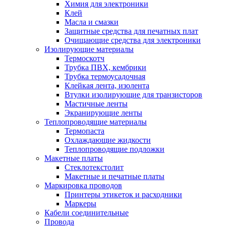
Химия для электроники
Клей
Масла и смазки
Защитные средства для печатных плат
Очищающие средства для электроники
Изолирующие материалы
Термоскотч
Трубка ПВХ, кембрики
Трубка термоусадочная
Клейкая лента, изолента
Втулки изолирующие для транзисторов
Мастичные ленты
Экранирующие ленты
Теплопроводящие материалы
Термопаста
Охлаждающие жидкости
Теплопроводящие подложки
Макетные платы
Стеклотекстолит
Макетные и печатные платы
Маркировка проводов
Принтеры этикеток и расходники
Маркеры
Кабели соединительные
Провода