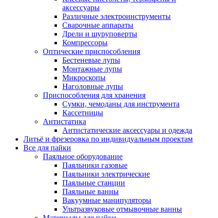
аксессуары
Различные электроинструменты
Сварочные аппараты
Дрели и шуруповерты
Компрессоры
Оптические приспособления
Бестеневые лупы
Монтажные лупы
Микроскопы
Наголовные лупы
Приспособления для хранения
Сумки, чемоданы для инструмента
Кассетницы
Антистатика
Антистатические аксессуары и одежда
Литьё и фрезеровка по индивидуальным проектам
Все для пайки
Паяльное оборудование
Паяльники газовые
Паяльники электрические
Паяльные станции
Паяльные ванны
Вакуумные манипуляторы
Ультразвуковые отмывочные ванны
Материалы для пайки