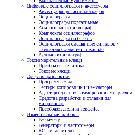
Высокоточные мультиметры
Цифровые осциллографы и аксессуары
Аксессуары для осциллографов
Осциллографы
Осциллографы портативные
Аналоговые осциллографы
Комплекты осциллографов
Осциллографы на базе пк
Осциллографы смешанных сигналов /
смешанных областей - mso/mdo
Ручные осциллографы
Токоизмерительные клещи
Преобразователи тока
Токовые клещи
Средства разработки
Программаторы
Тестеры,копировщики и эмуляторы
Адаптеры для программирования микросхем
Cредства разработки и отладки для
микроконтр.
Преобразователи интерфейса
Измерительные приборы
Вольтметры
Генераторы и частотомеры
RCL-измерители