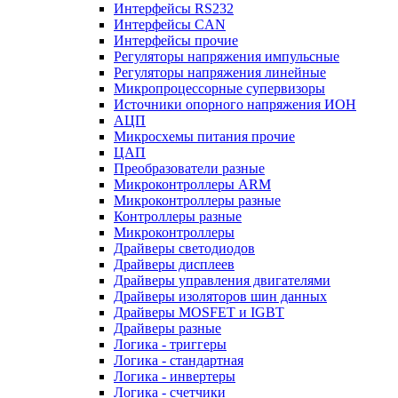
Интерфейсы RS232
Интерфейсы CAN
Интерфейсы прочие
Регуляторы напряжения импульсные
Регуляторы напряжения линейные
Микропроцессорные супервизоры
Источники опорного напряжения ИОН
АЦП
Микросхемы питания прочие
ЦАП
Преобразователи разные
Микроконтроллеры ARM
Микроконтроллеры разные
Контроллеры разные
Микроконтроллеры
Драйверы светодиодов
Драйверы дисплеев
Драйверы управления двигателями
Драйверы изоляторов шин данных
Драйверы MOSFET и IGBT
Драйверы разные
Логика - триггеры
Логика - стандартная
Логика - инвертеры
Логика - счетчики