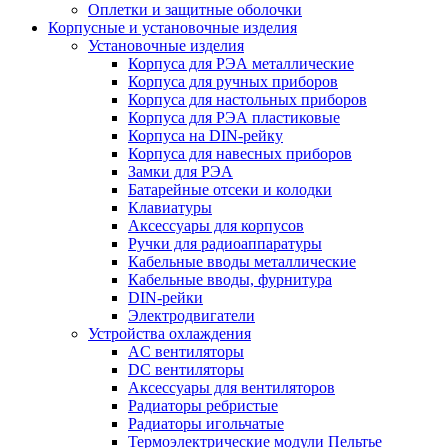
Оплетки и защитные оболочки
Корпусные и установочные изделия
Установочные изделия
Корпуса для РЭА металлические
Корпуса для ручных приборов
Корпуса для настольных приборов
Корпуса для РЭА пластиковые
Корпуса на DIN-рейку
Корпуса для навесных приборов
Замки для РЭА
Батарейные отсеки и колодки
Клавиатуры
Аксессуары для корпусов
Ручки для радиоаппаратуры
Кабельные вводы металлические
Кабельные вводы, фурнитура
DIN-рейки
Электродвигатели
Устройства охлаждения
AC вентиляторы
DC вентиляторы
Аксессуары для вентиляторов
Радиаторы ребристые
Радиаторы игольчатые
Термоэлектрические модули Пельтье