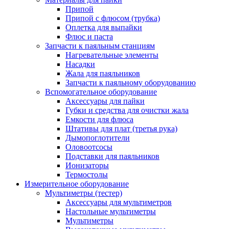
Припой
Припой с флюсом (трубка)
Оплетка для выпайки
Флюс и паста
Запчасти к паяльным станциям
Нагревательные элементы
Насадки
Жала для паяльников
Запчасти к паяльному оборудованию
Вспомогательное оборудование
Аксессуары для пайки
Губки и средства для очистки жала
Емкости для флюса
Штативы для плат (третья рука)
Дымопоглотители
Оловоотсосы
Подставки для паяльников
Ионизаторы
Термостолы
Измерительное оборудование
Мультиметры (тестер)
Аксессуары для мультиметров
Настольные мультиметры
Мультиметры