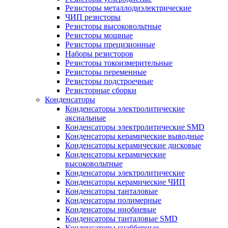
Резисторы металлодиэлектрические
ЧИП резисторы
Резисторы высоковольтные
Резисторы мощные
Резисторы прецизионные
Наборы резисторов
Резисторы токоизмерительные
Резисторы переменные
Резисторы подстроечные
Резисторные сборки
Конденсаторы
Конденсаторы электролитические
аксиальные
Конденсаторы электролитические SMD
Конденсаторы керамические выводные
Конденсаторы керамические дисковые
Конденсаторы керамические
высоковольтные
Конденсаторы электролитические
Конденсаторы керамические ЧИП
Конденсаторы танталовые
Конденсаторы полимерные
Конденсаторы ниобиевые
Конденсаторы танталовые SMD
Конденсаторы снабберные