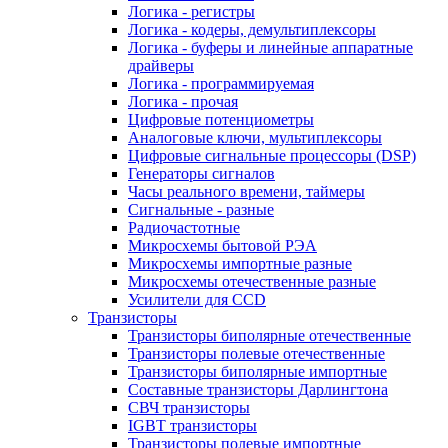
Логика - регистры
Логика - кодеры, демультиплексоры
Логика - буферы и линейные аппаратные
драйверы
Логика - программируемая
Логика - прочая
Цифровые потенциометры
Аналоговые ключи, мультиплексоры
Цифровые сигнальные процессоры (DSP)
Генераторы сигналов
Часы реального времени, таймеры
Сигнальные - разные
Радиочастотные
Микросхемы бытовой РЭА
Микросхемы импортные разные
Микросхемы отечественные разные
Усилители для CCD
Транзисторы
Транзисторы биполярные отечественные
Транзисторы полевые отечественные
Транзисторы биполярные импортные
Составные транзисторы Дарлингтона
СВЧ транзисторы
IGBT транзисторы
Транзисторы полевые импортные