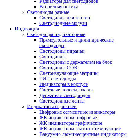
Радиаторы для светодиодов
Вторичная оптика
Светодиоды разные
Светодиоды для теплиц
Светодиодные модули
Индикация
Светодиоды индикаторные
Прямоугольные и цилиндрические
светодиоды
Светодиоды пираньи
Светодиоды
Светодиоды с держателем на блок
Светодиоды COB
Светоизлучающие матрицы
ЧИП светодиоды
Индикаторы в корпусе
Световые полосы, шкалы
Держатели светодиодов
Светодиодные ленты
Индикаторы и дисплеи
Цифровые сегментные индикаторы
ЖК индикаторы цифровые
ЖК индикаторы графические
ЖК индикаторы знакосинтезирующие
Вакуумно-люминесцентные индикаторы