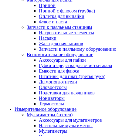
Припой
Припой с флюсом (трубка)
Оплетка для выпайки
Флюс и паста
Запчасти к паяльным станциям
Нагревательные элементы
Насадки
Жала для паяльников
Запчасти к паяльному оборудованию
Вспомогательное оборудование
Аксессуары для пайки
Губки и средства для очистки жала
Емкости для флюса
Штативы для плат (третья рука)
Дымопоглотители
Оловоотсосы
Подставки для паяльников
Ионизаторы
Термостолы
Измерительное оборудование
Мультиметры (тестер)
Аксессуары для мультиметров
Настольные мультиметры
Мультиметры