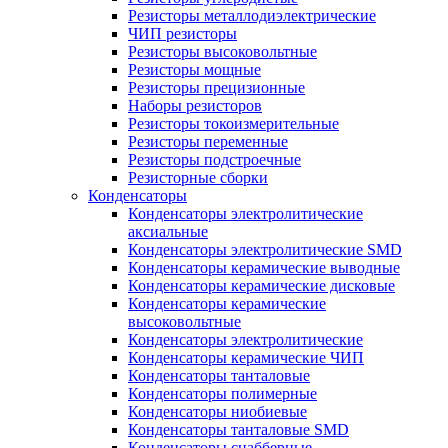
Резисторы металлодиэлектрические
ЧИП резисторы
Резисторы высоковольтные
Резисторы мощные
Резисторы прецизионные
Наборы резисторов
Резисторы токоизмерительные
Резисторы переменные
Резисторы подстроечные
Резисторные сборки
Конденсаторы
Конденсаторы электролитические
аксиальные
Конденсаторы электролитические SMD
Конденсаторы керамические выводные
Конденсаторы керамические дисковые
Конденсаторы керамические
высоковольтные
Конденсаторы электролитические
Конденсаторы керамические ЧИП
Конденсаторы танталовые
Конденсаторы полимерные
Конденсаторы ниобиевые
Конденсаторы танталовые SMD
Конденсаторы снабберные