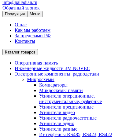
info@palladian.ru
Обратный звонок
Продукция
Меню
О нас
Как мы работаем
За пределами РФ
Контакты
Каталог товаров
Оперативная память
Инженерные жидкости 3M NOVEC
Электронные компоненты, радиодетали
Микросхемы
Компараторы
Микросхемы памяти
Усилители операционные,
инструментальные, буферные
Усилители прецизионные
Усилители видео
Усилители радиочастотные
Усилители аудио
Усилители разные
Интерфейсы RS485, RS423, RS422