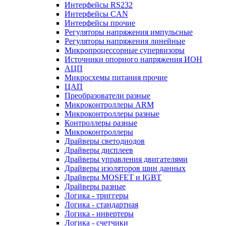
Интерфейсы RS232
Интерфейсы CAN
Интерфейсы прочие
Регуляторы напряжения импульсные
Регуляторы напряжения линейные
Микропроцессорные супервизоры
Источники опорного напряжения ИОН
АЦП
Микросхемы питания прочие
ЦАП
Преобразователи разные
Микроконтроллеры ARM
Микроконтроллеры разные
Контроллеры разные
Микроконтроллеры
Драйверы светодиодов
Драйверы дисплеев
Драйверы управления двигателями
Драйверы изоляторов шин данных
Драйверы MOSFET и IGBT
Драйверы разные
Логика - триггеры
Логика - стандартная
Логика - инвертеры
Логика - счетчики