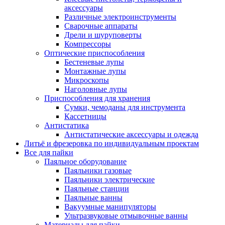
аксессуары
Различные электроинструменты
Сварочные аппараты
Дрели и шуруповерты
Компрессоры
Оптические приспособления
Бестеневые лупы
Монтажные лупы
Микроскопы
Наголовные лупы
Приспособления для хранения
Сумки, чемоданы для инструмента
Кассетницы
Антистатика
Антистатические аксессуары и одежда
Литьё и фрезеровка по индивидуальным проектам
Все для пайки
Паяльное оборудование
Паяльники газовые
Паяльники электрические
Паяльные станции
Паяльные ванны
Вакуумные манипуляторы
Ультразвуковые отмывочные ванны
Материалы для пайки