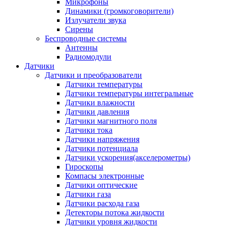
Микрофоны
Динамики (громкоговорители)
Излучатели звука
Сирены
Беспроводные системы
Антенны
Радиомодули
Датчики
Датчики и преобразователи
Датчики температуры
Датчики температуры интегральные
Датчики влажности
Датчики давления
Датчики магнитного поля
Датчики тока
Датчики напряжения
Датчики потенциала
Датчики ускорения(акселерометры)
Гироскопы
Компасы электронные
Датчики оптические
Датчики газа
Датчики расхода газа
Детекторы потока жидкости
Датчики уровня жидкости