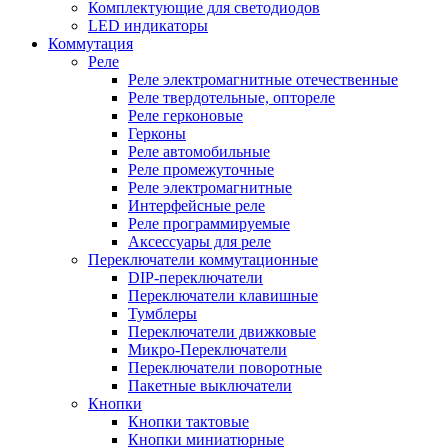
Комплектующие для светодиодов
LED индикаторы
Коммутация
Реле
Реле электромагнитные отечественные
Реле твердотельные, оптореле
Реле герконовые
Герконы
Реле автомобильные
Реле промежуточные
Реле электромагнитные
Интерфейсные реле
Реле программируемые
Аксессуары для реле
Переключатели коммутационные
DIP-переключатели
Переключатели клавишные
Тумблеры
Переключатели движковые
Микро-Переключатели
Переключатели поворотные
Пакетные выключатели
Кнопки
Кнопки тактовые
Кнопки миниатюрные