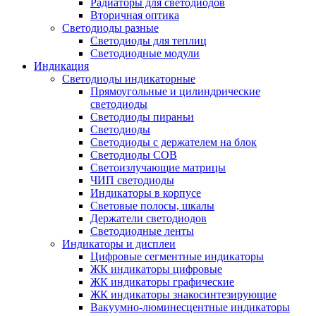
Радиаторы для светодиодов
Вторичная оптика
Светодиоды разные
Светодиоды для теплиц
Светодиодные модули
Индикация
Светодиоды индикаторные
Прямоугольные и цилиндрические
светодиоды
Светодиоды пираньи
Светодиоды
Светодиоды с держателем на блок
Светодиоды COB
Светоизлучающие матрицы
ЧИП светодиоды
Индикаторы в корпусе
Световые полосы, шкалы
Держатели светодиодов
Светодиодные ленты
Индикаторы и дисплеи
Цифровые сегментные индикаторы
ЖК индикаторы цифровые
ЖК индикаторы графические
ЖК индикаторы знакосинтезирующие
Вакуумно-люминесцентные индикаторы