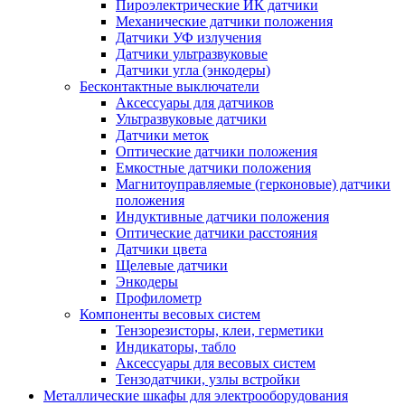
Пироэлектрические ИК датчики
Механические датчики положения
Датчики УФ излучения
Датчики ультразвуковые
Датчики угла (энкодеры)
Бесконтактные выключатели
Аксессуары для датчиков
Ультразвуковые датчики
Датчики меток
Оптические датчики положения
Емкостные датчики положения
Магнитоуправляемые (герконовые) датчики
положения
Индуктивные датчики положения
Оптические датчики расстояния
Датчики цвета
Щелевые датчики
Энкодеры
Профилометр
Компоненты весовых систем
Тензорезисторы, клеи, герметики
Индикаторы, табло
Аксессуары для весовых систем
Тензодатчики, узлы встройки
Металлические шкафы для электрооборудования