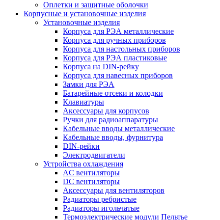
Оплетки и защитные оболочки
Корпусные и установочные изделия
Установочные изделия
Корпуса для РЭА металлические
Корпуса для ручных приборов
Корпуса для настольных приборов
Корпуса для РЭА пластиковые
Корпуса на DIN-рейку
Корпуса для навесных приборов
Замки для РЭА
Батарейные отсеки и колодки
Клавиатуры
Аксессуары для корпусов
Ручки для радиоаппаратуры
Кабельные вводы металлические
Кабельные вводы, фурнитура
DIN-рейки
Электродвигатели
Устройства охлаждения
AC вентиляторы
DC вентиляторы
Аксессуары для вентиляторов
Радиаторы ребристые
Радиаторы игольчатые
Термоэлектрические модули Пельтье