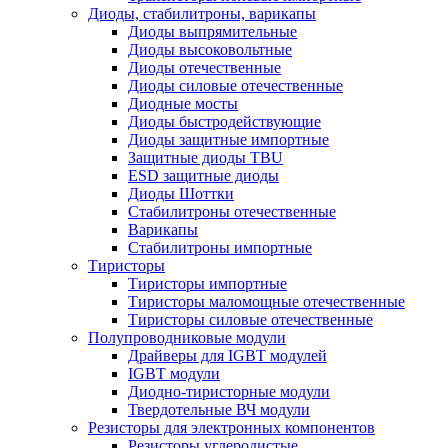
Диоды, стабилитроны, варикапы
Диоды выпрямительные
Диоды высоковольтные
Диоды отечественные
Диоды силовые отечественные
Диодные мосты
Диоды быстродействующие
Диоды защитные импортные
Защитные диоды TBU
ESD защитные диоды
Диоды Шоттки
Стабилитроны отечественные
Варикапы
Стабилитроны импортные
Тиристоры
Тиристоры импортные
Тиристоры маломощные отечественные
Тиристоры силовые отечественные
Полупроводниковые модули
Драйверы для IGBT модулей
IGBT модули
Диодно-тиристорные модули
Твердотельные ВЧ модули
Резисторы для электронных компонентов
Резисторы углеродистые