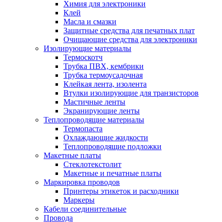
Химия для электроники
Клей
Масла и смазки
Защитные средства для печатных плат
Очищающие средства для электроники
Изолирующие материалы
Термоскотч
Трубка ПВХ, кембрики
Трубка термоусадочная
Клейкая лента, изолента
Втулки изолирующие для транзисторов
Мастичные ленты
Экранирующие ленты
Теплопроводящие материалы
Термопаста
Охлаждающие жидкости
Теплопроводящие подложки
Макетные платы
Стеклотекстолит
Макетные и печатные платы
Маркировка проводов
Принтеры этикеток и расходники
Маркеры
Кабели соединительные
Провода