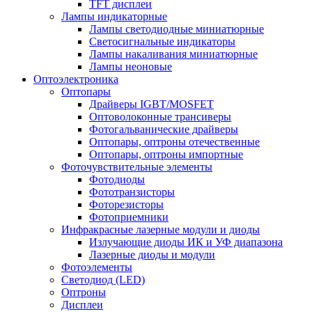
TFT дисплеи
Лампы индикаторные
Лампы светодиодные миниатюрные
Светосигнальные индикаторы
Лампы накаливания миниатюрные
Лампы неоновые
Оптоэлектроника
Оптопары
Драйверы IGBT/MOSFET
Оптоволоконные трансиверы
Фотогальванические драйверы
Оптопары, оптроны отечественные
Оптопары, оптроны импортные
Фоточувствительные элементы
Фотодиоды
Фототранзисторы
Фоторезисторы
Фотоприемники
Инфракрасные лазерные модули и диоды
Излучающие диоды ИК и УФ диапазона
Лазерные диоды и модули
Фотоэлементы
Светодиод (LED)
Оптроны
Дисплеи