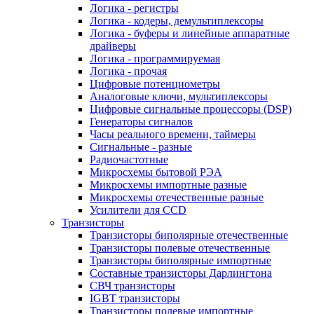
Логика - регистры
Логика - кодеры, демультиплексоры
Логика - буферы и линейные аппаратные
драйверы
Логика - программируемая
Логика - прочая
Цифровые потенциометры
Аналоговые ключи, мультиплексоры
Цифровые сигнальные процессоры (DSP)
Генераторы сигналов
Часы реального времени, таймеры
Сигнальные - разные
Радиочастотные
Микросхемы бытовой РЭА
Микросхемы импортные разные
Микросхемы отечественные разные
Усилители для CCD
Транзисторы
Транзисторы биполярные отечественные
Транзисторы полевые отечественные
Транзисторы биполярные импортные
Составные транзисторы Дарлингтона
СВЧ транзисторы
IGBT транзисторы
Транзисторы полевые импортные