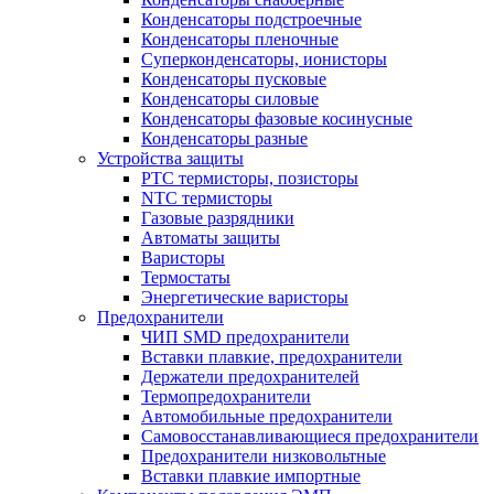
Конденсаторы подстроечные
Конденсаторы пленочные
Суперконденсаторы, ионисторы
Конденсаторы пусковые
Конденсаторы силовые
Конденсаторы фазовые косинусные
Конденсаторы разные
Устройства защиты
PTC термисторы, позисторы
NTC термисторы
Газовые разрядники
Автоматы защиты
Варисторы
Термостаты
Энергетические варисторы
Предохранители
ЧИП SMD предохранители
Вставки плавкие, предохранители
Держатели предохранителей
Термопредохранители
Автомобильные предохранители
Самовосстанавливающиеся предохранители
Предохранители низковольтные
Вставки плавкие импортные