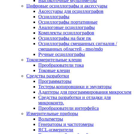
Высокоточные мультиметры
Цифровые осциллографы и аксессуары
Аксессуары для осциллографов
Осциллографы
Осциллографы портативные
Аналоговые осциллографы
Комплекты осциллографов
Осциллографы на базе пк
Осциллографы смешанных сигналов /
смешанных областей - mso/mdo
Ручные осциллографы
Токоизмерительные клещи
Преобразователи тока
Токовые клещи
Средства разработки
Программаторы
Тестеры,копировщики и эмуляторы
Адаптеры для программирования микросхем
Cредства разработки и отладки для
микроконтр.
Преобразователи интерфейса
Измерительные приборы
Вольтметры
Генераторы и частотомеры
RCL-измерители