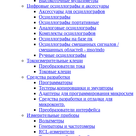
Высокоточные мультиметры
Цифровые осциллографы и аксессуары
Аксессуары для осциллографов
Осциллографы
Осциллографы портативные
Аналоговые осциллографы
Комплекты осциллографов
Осциллографы на базе пк
Осциллографы смешанных сигналов /
смешанных областей - mso/mdo
Ручные осциллографы
Токоизмерительные клещи
Преобразователи тока
Токовые клещи
Средства разработки
Программаторы
Тестеры,копировщики и эмуляторы
Адаптеры для программирования микросхем
Cредства разработки и отладки для
микроконтр.
Преобразователи интерфейса
Измерительные приборы
Вольтметры
Генераторы и частотомеры
RCL-измерители