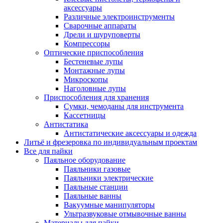
аксессуары
Различные электроинструменты
Сварочные аппараты
Дрели и шуруповерты
Компрессоры
Оптические приспособления
Бестеневые лупы
Монтажные лупы
Микроскопы
Наголовные лупы
Приспособления для хранения
Сумки, чемоданы для инструмента
Кассетницы
Антистатика
Антистатические аксессуары и одежда
Литьё и фрезеровка по индивидуальным проектам
Все для пайки
Паяльное оборудование
Паяльники газовые
Паяльники электрические
Паяльные станции
Паяльные ванны
Вакуумные манипуляторы
Ультразвуковые отмывочные ванны
Материалы для пайки