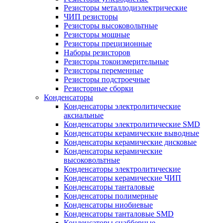
Резисторы металлодиэлектрические
ЧИП резисторы
Резисторы высоковольтные
Резисторы мощные
Резисторы прецизионные
Наборы резисторов
Резисторы токоизмерительные
Резисторы переменные
Резисторы подстроечные
Резисторные сборки
Конденсаторы
Конденсаторы электролитические
аксиальные
Конденсаторы электролитические SMD
Конденсаторы керамические выводные
Конденсаторы керамические дисковые
Конденсаторы керамические
высоковольтные
Конденсаторы электролитические
Конденсаторы керамические ЧИП
Конденсаторы танталовые
Конденсаторы полимерные
Конденсаторы ниобиевые
Конденсаторы танталовые SMD
Конденсаторы снабберные