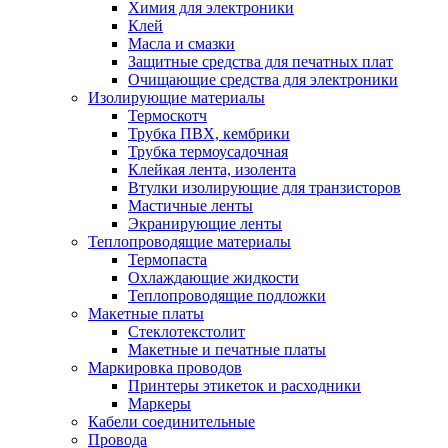
Химия для электроники
Клей
Масла и смазки
Защитные средства для печатных плат
Очищающие средства для электроники
Изолирующие материалы
Термоскотч
Трубка ПВХ, кембрики
Трубка термоусадочная
Клейкая лента, изолента
Втулки изолирующие для транзисторов
Мастичные ленты
Экранирующие ленты
Теплопроводящие материалы
Термопаста
Охлаждающие жидкости
Теплопроводящие подложки
Макетные платы
Стеклотекстолит
Макетные и печатные платы
Маркировка проводов
Принтеры этикеток и расходники
Маркеры
Кабели соединительные
Провода