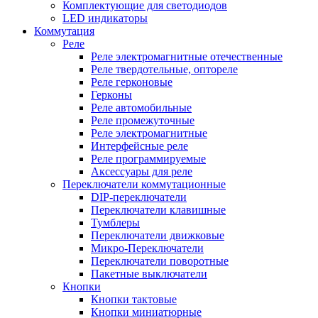
Комплектующие для светодиодов
LED индикаторы
Коммутация
Реле
Реле электромагнитные отечественные
Реле твердотельные, оптореле
Реле герконовые
Герконы
Реле автомобильные
Реле промежуточные
Реле электромагнитные
Интерфейсные реле
Реле программируемые
Аксессуары для реле
Переключатели коммутационные
DIP-переключатели
Переключатели клавишные
Тумблеры
Переключатели движковые
Микро-Переключатели
Переключатели поворотные
Пакетные выключатели
Кнопки
Кнопки тактовые
Кнопки миниатюрные