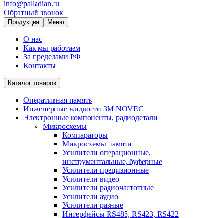
info@palladian.ru
Обратный звонок
Продукция
Меню
О нас
Как мы работаем
За пределами РФ
Контакты
Каталог товаров
Оперативная память
Инженерные жидкости 3M NOVEC
Электронные компоненты, радиодетали
Микросхемы
Компараторы
Микросхемы памяти
Усилители операционные,
инструментальные, буферные
Усилители прецизионные
Усилители видео
Усилители радиочастотные
Усилители аудио
Усилители разные
Интерфейсы RS485, RS423, RS422