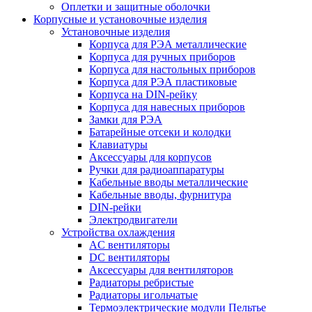
Оплетки и защитные оболочки
Корпусные и установочные изделия
Установочные изделия
Корпуса для РЭА металлические
Корпуса для ручных приборов
Корпуса для настольных приборов
Корпуса для РЭА пластиковые
Корпуса на DIN-рейку
Корпуса для навесных приборов
Замки для РЭА
Батарейные отсеки и колодки
Клавиатуры
Аксессуары для корпусов
Ручки для радиоаппаратуры
Кабельные вводы металлические
Кабельные вводы, фурнитура
DIN-рейки
Электродвигатели
Устройства охлаждения
AC вентиляторы
DC вентиляторы
Аксессуары для вентиляторов
Радиаторы ребристые
Радиаторы игольчатые
Термоэлектрические модули Пельтье