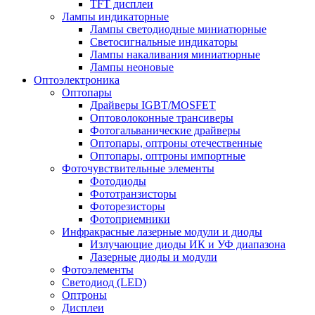
TFT дисплеи
Лампы индикаторные
Лампы светодиодные миниатюрные
Светосигнальные индикаторы
Лампы накаливания миниатюрные
Лампы неоновые
Оптоэлектроника
Оптопары
Драйверы IGBT/MOSFET
Оптоволоконные трансиверы
Фотогальванические драйверы
Оптопары, оптроны отечественные
Оптопары, оптроны импортные
Фоточувствительные элементы
Фотодиоды
Фототранзисторы
Фоторезисторы
Фотоприемники
Инфракрасные лазерные модули и диоды
Излучающие диоды ИК и УФ диапазона
Лазерные диоды и модули
Фотоэлементы
Светодиод (LED)
Оптроны
Дисплеи