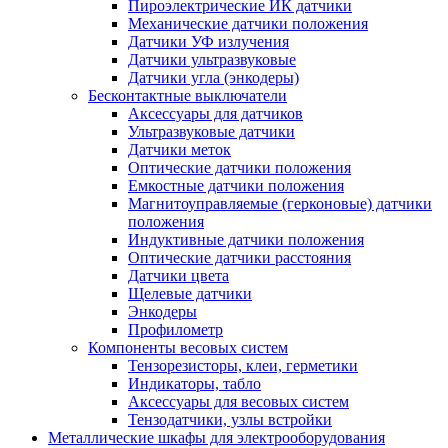
Пироэлектрические ИК датчики
Механические датчики положения
Датчики УФ излучения
Датчики ультразвуковые
Датчики угла (энкодеры)
Бесконтактные выключатели
Аксессуары для датчиков
Ультразвуковые датчики
Датчики меток
Оптические датчики положения
Емкостные датчики положения
Магнитоуправляемые (герконовые) датчики
положения
Индуктивные датчики положения
Оптические датчики расстояния
Датчики цвета
Щелевые датчики
Энкодеры
Профилометр
Компоненты весовых систем
Тензорезисторы, клеи, герметики
Индикаторы, табло
Аксессуары для весовых систем
Тензодатчики, узлы встройки
Металлические шкафы для электрооборудования