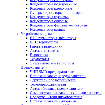
Конденсаторы подстроечные
Конденсаторы пленочные
Суперконденсаторы, ионисторы
Конденсаторы пусковые
Конденсаторы силовые
Конденсаторы фазовые косинусные
Конденсаторы разные
Устройства защиты
PTC термисторы, позисторы
NTC термисторы
Газовые разрядники
Автоматы защиты
Варисторы
Термостаты
Энергетические варисторы
Предохранители
ЧИП SMD предохранители
Вставки плавкие, предохранители
Держатели предохранителей
Термопредохранители
Автомобильные предохранители
Самовосстанавливающиеся предохранители
Предохранители низковольтные
Вставки плавкие импортные