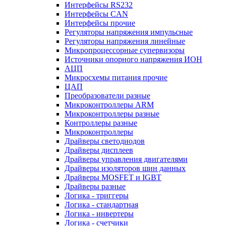
Интерфейсы RS232
Интерфейсы CAN
Интерфейсы прочие
Регуляторы напряжения импульсные
Регуляторы напряжения линейные
Микропроцессорные супервизоры
Источники опорного напряжения ИОН
АЦП
Микросхемы питания прочие
ЦАП
Преобразователи разные
Микроконтроллеры ARM
Микроконтроллеры разные
Контроллеры разные
Микроконтроллеры
Драйверы светодиодов
Драйверы дисплеев
Драйверы управления двигателями
Драйверы изоляторов шин данных
Драйверы MOSFET и IGBT
Драйверы разные
Логика - триггеры
Логика - стандартная
Логика - инвертеры
Логика - счетчики