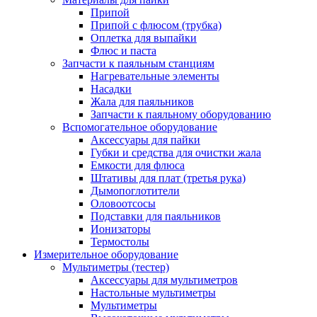
Припой
Припой с флюсом (трубка)
Оплетка для выпайки
Флюс и паста
Запчасти к паяльным станциям
Нагревательные элементы
Насадки
Жала для паяльников
Запчасти к паяльному оборудованию
Вспомогательное оборудование
Аксессуары для пайки
Губки и средства для очистки жала
Емкости для флюса
Штативы для плат (третья рука)
Дымопоглотители
Оловоотсосы
Подставки для паяльников
Ионизаторы
Термостолы
Измерительное оборудование
Мультиметры (тестер)
Аксессуары для мультиметров
Настольные мультиметры
Мультиметры