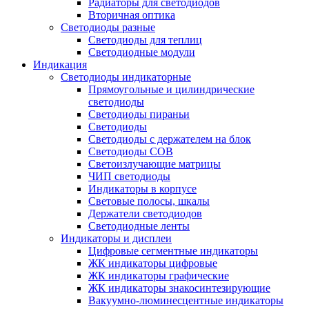
Радиаторы для светодиодов
Вторичная оптика
Светодиоды разные
Светодиоды для теплиц
Светодиодные модули
Индикация
Светодиоды индикаторные
Прямоугольные и цилиндрические
светодиоды
Светодиоды пираньи
Светодиоды
Светодиоды с держателем на блок
Светодиоды COB
Светоизлучающие матрицы
ЧИП светодиоды
Индикаторы в корпусе
Световые полосы, шкалы
Держатели светодиодов
Светодиодные ленты
Индикаторы и дисплеи
Цифровые сегментные индикаторы
ЖК индикаторы цифровые
ЖК индикаторы графические
ЖК индикаторы знакосинтезирующие
Вакуумно-люминесцентные индикаторы