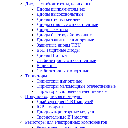
Диоды, стабилитроны, варикапы
Диоды выпрямительные
Диоды высоковольтные
Диоды отечественные
Диоды силовые отечественные
Диодные мосты
Диоды быстродействующие
Диоды защитные импортные
Защитные диоды TBU
ESD защитные диоды
Диоды Шоттки
Стабилитроны отечественные
Варикапы
Стабилитроны импортные
Тиристоры
Тиристоры импортные
Тиристоры маломощные отечественные
Тиристоры силовые отечественные
Полупроводниковые модули
Драйверы для IGBT модулей
IGBT модули
Диодно-тиристорные модули
Твердотельные ВЧ модули
Резисторы для электронных компонентов
Резисторы углеродистые