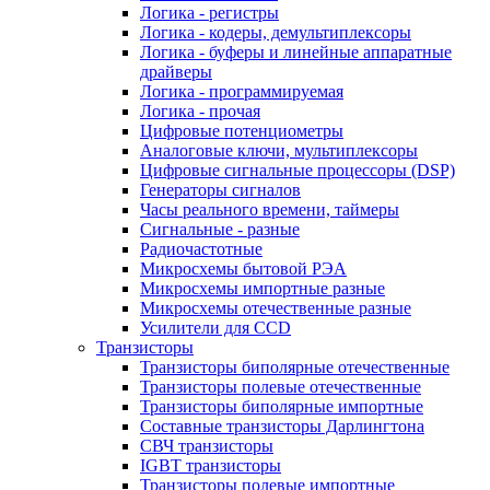
Логика - регистры
Логика - кодеры, демультиплексоры
Логика - буферы и линейные аппаратные
драйверы
Логика - программируемая
Логика - прочая
Цифровые потенциометры
Аналоговые ключи, мультиплексоры
Цифровые сигнальные процессоры (DSP)
Генераторы сигналов
Часы реального времени, таймеры
Сигнальные - разные
Радиочастотные
Микросхемы бытовой РЭА
Микросхемы импортные разные
Микросхемы отечественные разные
Усилители для CCD
Транзисторы
Транзисторы биполярные отечественные
Транзисторы полевые отечественные
Транзисторы биполярные импортные
Составные транзисторы Дарлингтона
СВЧ транзисторы
IGBT транзисторы
Транзисторы полевые импортные