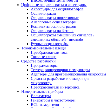
Высокоточные мультиметры
Цифровые осциллографы и аксессуары
Аксессуары для осциллографов
Осциллографы
Осциллографы портативные
Аналоговые осциллографы
Комплекты осциллографов
Осциллографы на базе пк
Осциллографы смешанных сигналов /
смешанных областей - mso/mdo
Ручные осциллографы
Токоизмерительные клещи
Преобразователи тока
Токовые клещи
Средства разработки
Программаторы
Тестеры,копировщики и эмуляторы
Адаптеры для программирования микросхем
Cредства разработки и отладки для
микроконтр.
Преобразователи интерфейса
Измерительные приборы
Вольтметры
Генераторы и частотомеры
RCL-измерители