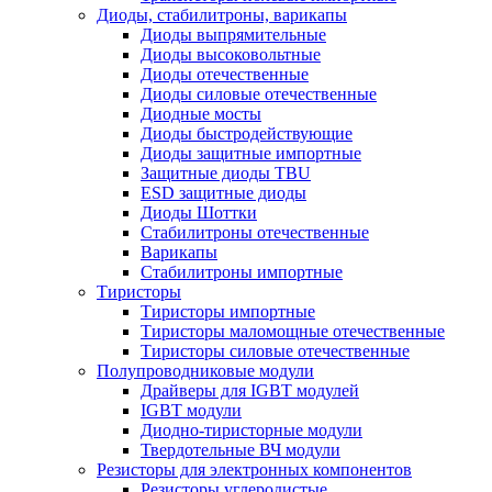
Диоды, стабилитроны, варикапы
Диоды выпрямительные
Диоды высоковольтные
Диоды отечественные
Диоды силовые отечественные
Диодные мосты
Диоды быстродействующие
Диоды защитные импортные
Защитные диоды TBU
ESD защитные диоды
Диоды Шоттки
Стабилитроны отечественные
Варикапы
Стабилитроны импортные
Тиристоры
Тиристоры импортные
Тиристоры маломощные отечественные
Тиристоры силовые отечественные
Полупроводниковые модули
Драйверы для IGBT модулей
IGBT модули
Диодно-тиристорные модули
Твердотельные ВЧ модули
Резисторы для электронных компонентов
Резисторы углеродистые