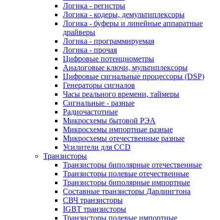
Логика - регистры
Логика - кодеры, демультиплексоры
Логика - буферы и линейные аппаратные
драйверы
Логика - программируемая
Логика - прочая
Цифровые потенциометры
Аналоговые ключи, мультиплексоры
Цифровые сигнальные процессоры (DSP)
Генераторы сигналов
Часы реального времени, таймеры
Сигнальные - разные
Радиочастотные
Микросхемы бытовой РЭА
Микросхемы импортные разные
Микросхемы отечественные разные
Усилители для CCD
Транзисторы
Транзисторы биполярные отечественные
Транзисторы полевые отечественные
Транзисторы биполярные импортные
Составные транзисторы Дарлингтона
СВЧ транзисторы
IGBT транзисторы
Транзисторы полевые импортные