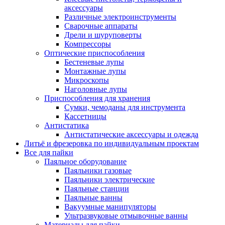
аксессуары
Различные электроинструменты
Сварочные аппараты
Дрели и шуруповерты
Компрессоры
Оптические приспособления
Бестеневые лупы
Монтажные лупы
Микроскопы
Наголовные лупы
Приспособления для хранения
Сумки, чемоданы для инструмента
Кассетницы
Антистатика
Антистатические аксессуары и одежда
Литьё и фрезеровка по индивидуальным проектам
Все для пайки
Паяльное оборудование
Паяльники газовые
Паяльники электрические
Паяльные станции
Паяльные ванны
Вакуумные манипуляторы
Ультразвуковые отмывочные ванны
Материалы для пайки