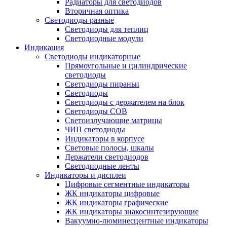
Радиаторы для светодиодов
Вторичная оптика
Светодиоды разные
Светодиоды для теплиц
Светодиодные модули
Индикация
Светодиоды индикаторные
Прямоугольные и цилиндрические
светодиоды
Светодиоды пираньи
Светодиоды
Светодиоды с держателем на блок
Светодиоды COB
Светоизлучающие матрицы
ЧИП светодиоды
Индикаторы в корпусе
Световые полосы, шкалы
Держатели светодиодов
Светодиодные ленты
Индикаторы и дисплеи
Цифровые сегментные индикаторы
ЖК индикаторы цифровые
ЖК индикаторы графические
ЖК индикаторы знакосинтезирующие
Вакуумно-люминесцентные индикаторы