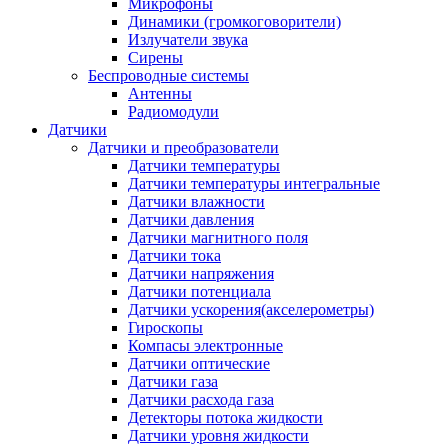
Микрофоны
Динамики (громкоговорители)
Излучатели звука
Сирены
Беспроводные системы
Антенны
Радиомодули
Датчики
Датчики и преобразователи
Датчики температуры
Датчики температуры интегральные
Датчики влажности
Датчики давления
Датчики магнитного поля
Датчики тока
Датчики напряжения
Датчики потенциала
Датчики ускорения(акселерометры)
Гироскопы
Компасы электронные
Датчики оптические
Датчики газа
Датчики расхода газа
Детекторы потока жидкости
Датчики уровня жидкости