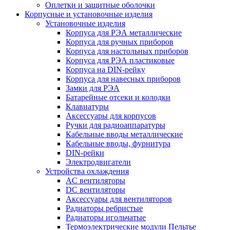
Оплетки и защитные оболочки
Корпусные и установочные изделия
Установочные изделия
Корпуса для РЭА металлические
Корпуса для ручных приборов
Корпуса для настольных приборов
Корпуса для РЭА пластиковые
Корпуса на DIN-рейку
Корпуса для навесных приборов
Замки для РЭА
Батарейные отсеки и колодки
Клавиатуры
Аксессуары для корпусов
Ручки для радиоаппаратуры
Кабельные вводы металлические
Кабельные вводы, фурнитура
DIN-рейки
Электродвигатели
Устройства охлаждения
AC вентиляторы
DC вентиляторы
Аксессуары для вентиляторов
Радиаторы ребристые
Радиаторы игольчатые
Термоэлектрические модули Пельтье