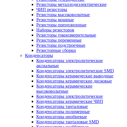
Резисторы металлодиэлектрические
ЧИП резисторы
Резисторы высоковольтные
Резисторы мощные
Резисторы прецизионные
Наборы резисторов
Резисторы токоизмерительные
Резисторы переменные
Резисторы подстроечные
Резисторные сборки
Конденсаторы
Конденсаторы электролитические
аксиальные
Конденсаторы электролитические SMD
Конденсаторы керамические выводные
Конденсаторы керамические дисковые
Конденсаторы керамические
высоковольтные
Конденсаторы электролитические
Конденсаторы керамические ЧИП
Конденсаторы танталовые
Конденсаторы полимерные
Конденсаторы ниобиевые
Конденсаторы танталовые SMD
Конденсаторы снабберные