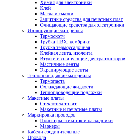
Химия для электроники
Клей
Масла и смазки
Защитные средства для печатных плат
Очищающие средства для электроники
Изолирующие материалы
Термоскотч
Трубка ПВХ, кембрики
Трубка термоусадочная
Клейкая лента, изолента
Втулки изолирующие для транзисторов
Мастичные ленты
Экранирующие ленты
Теплопроводящие материалы
Термопаста
Охлаждающие жидкости
Теплопроводящие подложки
Макетные платы
Стеклотекстолит
Макетные и печатные платы
Маркировка проводов
Принтеры этикеток и расходники
Маркеры
Кабели соединительные
Провода