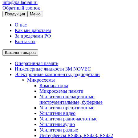
info@palladian.ru
Обратный звонок
Продукция
Меню
О нас
Как мы работаем
За пределами РФ
Контакты
Каталог товаров
Оперативная память
Инженерные жидкости 3M NOVEC
Электронные компоненты, радиодетали
Микросхемы
Компараторы
Микросхемы памяти
Усилители операционные,
инструментальные, буферные
Усилители прецизионные
Усилители видео
Усилители радиочастотные
Усилители аудио
Усилители разные
Интерфейсы RS485, RS423, RS422