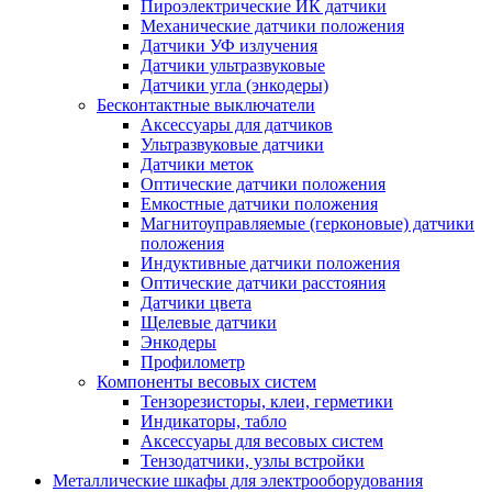
Пироэлектрические ИК датчики
Механические датчики положения
Датчики УФ излучения
Датчики ультразвуковые
Датчики угла (энкодеры)
Бесконтактные выключатели
Аксессуары для датчиков
Ультразвуковые датчики
Датчики меток
Оптические датчики положения
Емкостные датчики положения
Магнитоуправляемые (герконовые) датчики
положения
Индуктивные датчики положения
Оптические датчики расстояния
Датчики цвета
Щелевые датчики
Энкодеры
Профилометр
Компоненты весовых систем
Тензорезисторы, клеи, герметики
Индикаторы, табло
Аксессуары для весовых систем
Тензодатчики, узлы встройки
Металлические шкафы для электрооборудования