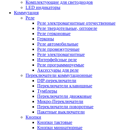
Комплектующие для светодиодов
LED индикаторы
Коммутация
Реле
Реле электромагнитные отечественные
Реле твердотельные, оптореле
Реле герконовые
Герконы
Реле автомобильные
Реле промежуточные
Реле электромагнитные
Интерфейсные реле
Реле программируемые
Аксессуары для реле
Переключатели коммутационные
DIP-переключатели
Переключатели клавишные
Тумблеры
Переключатели движковые
Микро-Переключатели
Переключатели поворотные
Пакетные выключатели
Кнопки
Кнопки тактовые
Кнопки миниатюрные