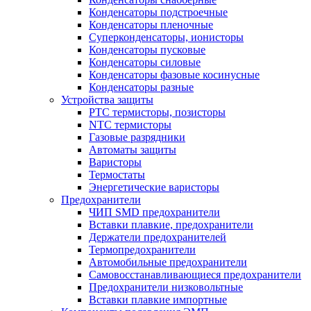
Конденсаторы подстроечные
Конденсаторы пленочные
Суперконденсаторы, ионисторы
Конденсаторы пусковые
Конденсаторы силовые
Конденсаторы фазовые косинусные
Конденсаторы разные
Устройства защиты
PTC термисторы, позисторы
NTC термисторы
Газовые разрядники
Автоматы защиты
Варисторы
Термостаты
Энергетические варисторы
Предохранители
ЧИП SMD предохранители
Вставки плавкие, предохранители
Держатели предохранителей
Термопредохранители
Автомобильные предохранители
Самовосстанавливающиеся предохранители
Предохранители низковольтные
Вставки плавкие импортные