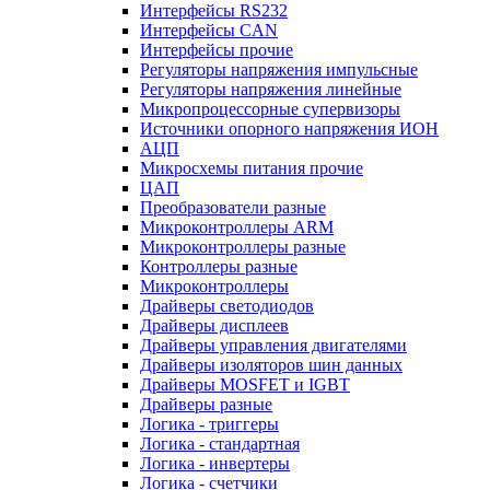
Интерфейсы RS232
Интерфейсы CAN
Интерфейсы прочие
Регуляторы напряжения импульсные
Регуляторы напряжения линейные
Микропроцессорные супервизоры
Источники опорного напряжения ИОН
АЦП
Микросхемы питания прочие
ЦАП
Преобразователи разные
Микроконтроллеры ARM
Микроконтроллеры разные
Контроллеры разные
Микроконтроллеры
Драйверы светодиодов
Драйверы дисплеев
Драйверы управления двигателями
Драйверы изоляторов шин данных
Драйверы MOSFET и IGBT
Драйверы разные
Логика - триггеры
Логика - стандартная
Логика - инвертеры
Логика - счетчики