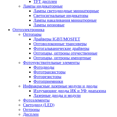
TFT дисплеи
Лампы индикаторные
Лампы светодиодные миниатюрные
Светосигнальные индикаторы
Лампы накаливания миниатюрные
Лампы неоновые
Оптоэлектроника
Оптопары
Драйверы IGBT/MOSFET
Оптоволоконные трансиверы
Фотогальванические драйверы
Оптопары, оптроны отечественные
Оптопары, оптроны импортные
Фоточувствительные элементы
Фотодиоды
Фототранзисторы
Фоторезисторы
Фотоприемники
Инфракрасные лазерные модули и диоды
Излучающие диоды ИК и УФ диапазона
Лазерные диоды и модули
Фотоэлементы
Светодиод (LED)
Оптроны
Дисплеи