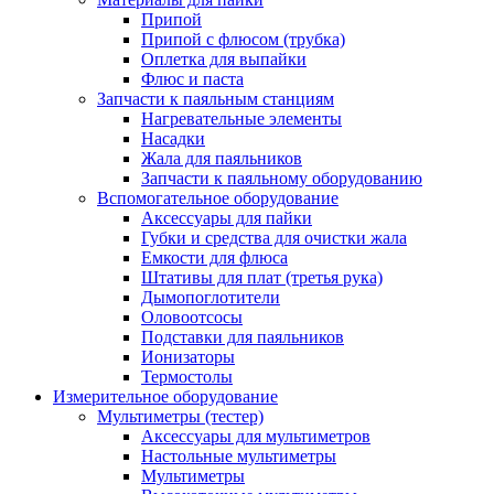
Припой
Припой с флюсом (трубка)
Оплетка для выпайки
Флюс и паста
Запчасти к паяльным станциям
Нагревательные элементы
Насадки
Жала для паяльников
Запчасти к паяльному оборудованию
Вспомогательное оборудование
Аксессуары для пайки
Губки и средства для очистки жала
Емкости для флюса
Штативы для плат (третья рука)
Дымопоглотители
Оловоотсосы
Подставки для паяльников
Ионизаторы
Термостолы
Измерительное оборудование
Мультиметры (тестер)
Аксессуары для мультиметров
Настольные мультиметры
Мультиметры