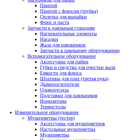
Припой
Припой с флюсом (трубка)
Оплетка для выпайки
Флюс и паста
Запчасти к паяльным станциям
Нагревательные элементы
Насадки
Жала для паяльников
Запчасти к паяльному оборудованию
Вспомогательное оборудование
Аксессуары для пайки
Губки и средства для очистки жала
Емкости для флюса
Штативы для плат (третья рука)
Дымопоглотители
Оловоотсосы
Подставки для паяльников
Ионизаторы
Термостолы
Измерительное оборудование
Мультиметры (тестер)
Аксессуары для мультиметров
Настольные мультиметры
Мультиметры