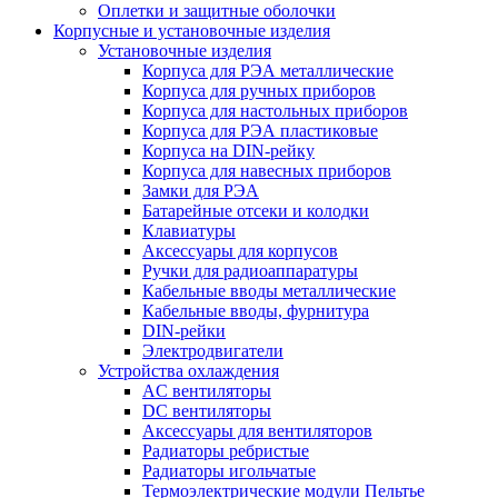
Оплетки и защитные оболочки
Корпусные и установочные изделия
Установочные изделия
Корпуса для РЭА металлические
Корпуса для ручных приборов
Корпуса для настольных приборов
Корпуса для РЭА пластиковые
Корпуса на DIN-рейку
Корпуса для навесных приборов
Замки для РЭА
Батарейные отсеки и колодки
Клавиатуры
Аксессуары для корпусов
Ручки для радиоаппаратуры
Кабельные вводы металлические
Кабельные вводы, фурнитура
DIN-рейки
Электродвигатели
Устройства охлаждения
AC вентиляторы
DC вентиляторы
Аксессуары для вентиляторов
Радиаторы ребристые
Радиаторы игольчатые
Термоэлектрические модули Пельтье