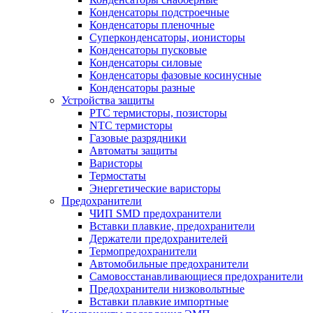
Конденсаторы подстроечные
Конденсаторы пленочные
Суперконденсаторы, ионисторы
Конденсаторы пусковые
Конденсаторы силовые
Конденсаторы фазовые косинусные
Конденсаторы разные
Устройства защиты
PTC термисторы, позисторы
NTC термисторы
Газовые разрядники
Автоматы защиты
Варисторы
Термостаты
Энергетические варисторы
Предохранители
ЧИП SMD предохранители
Вставки плавкие, предохранители
Держатели предохранителей
Термопредохранители
Автомобильные предохранители
Самовосстанавливающиеся предохранители
Предохранители низковольтные
Вставки плавкие импортные