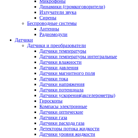
Микрофоны
Динамики (громкоговорители)
Излучатели звука
Сирены
Беспроводные системы
Антенны
Радиомодули
Датчики
Датчики и преобразователи
Датчики температуры
Датчики температуры интегральные
Датчики влажности
Датчики давления
Датчики магнитного поля
Датчики тока
Датчики напряжения
Датчики потенциала
Датчики ускорения(акселерометры)
Гироскопы
Компасы электронные
Датчики оптические
Датчики газа
Датчики расхода газа
Детекторы потока жидкости
Датчики уровня жидкости