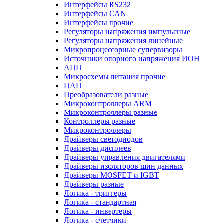
Интерфейсы RS232
Интерфейсы CAN
Интерфейсы прочие
Регуляторы напряжения импульсные
Регуляторы напряжения линейные
Микропроцессорные супервизоры
Источники опорного напряжения ИОН
АЦП
Микросхемы питания прочие
ЦАП
Преобразователи разные
Микроконтроллеры ARM
Микроконтроллеры разные
Контроллеры разные
Микроконтроллеры
Драйверы светодиодов
Драйверы дисплеев
Драйверы управления двигателями
Драйверы изоляторов шин данных
Драйверы MOSFET и IGBT
Драйверы разные
Логика - триггеры
Логика - стандартная
Логика - инвертеры
Логика - счетчики