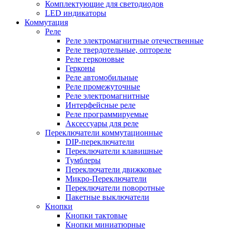
Комплектующие для светодиодов
LED индикаторы
Коммутация
Реле
Реле электромагнитные отечественные
Реле твердотельные, оптореле
Реле герконовые
Герконы
Реле автомобильные
Реле промежуточные
Реле электромагнитные
Интерфейсные реле
Реле программируемые
Аксессуары для реле
Переключатели коммутационные
DIP-переключатели
Переключатели клавишные
Тумблеры
Переключатели движковые
Микро-Переключатели
Переключатели поворотные
Пакетные выключатели
Кнопки
Кнопки тактовые
Кнопки миниатюрные