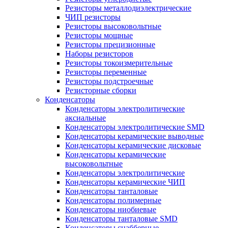
Резисторы металлодиэлектрические
ЧИП резисторы
Резисторы высоковольтные
Резисторы мощные
Резисторы прецизионные
Наборы резисторов
Резисторы токоизмерительные
Резисторы переменные
Резисторы подстроечные
Резисторные сборки
Конденсаторы
Конденсаторы электролитические
аксиальные
Конденсаторы электролитические SMD
Конденсаторы керамические выводные
Конденсаторы керамические дисковые
Конденсаторы керамические
высоковольтные
Конденсаторы электролитические
Конденсаторы керамические ЧИП
Конденсаторы танталовые
Конденсаторы полимерные
Конденсаторы ниобиевые
Конденсаторы танталовые SMD
Конденсаторы снабберные