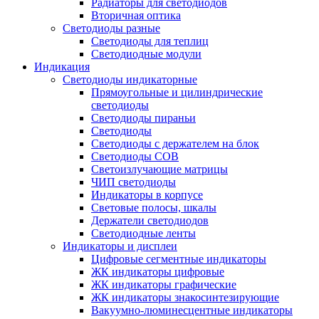
Радиаторы для светодиодов
Вторичная оптика
Светодиоды разные
Светодиоды для теплиц
Светодиодные модули
Индикация
Светодиоды индикаторные
Прямоугольные и цилиндрические
светодиоды
Светодиоды пираньи
Светодиоды
Светодиоды с держателем на блок
Светодиоды COB
Светоизлучающие матрицы
ЧИП светодиоды
Индикаторы в корпусе
Световые полосы, шкалы
Держатели светодиодов
Светодиодные ленты
Индикаторы и дисплеи
Цифровые сегментные индикаторы
ЖК индикаторы цифровые
ЖК индикаторы графические
ЖК индикаторы знакосинтезирующие
Вакуумно-люминесцентные индикаторы