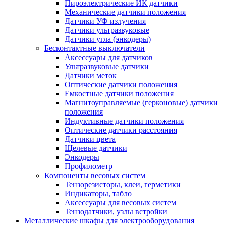
Пироэлектрические ИК датчики
Механические датчики положения
Датчики УФ излучения
Датчики ультразвуковые
Датчики угла (энкодеры)
Бесконтактные выключатели
Аксессуары для датчиков
Ультразвуковые датчики
Датчики меток
Оптические датчики положения
Емкостные датчики положения
Магнитоуправляемые (герконовые) датчики
положения
Индуктивные датчики положения
Оптические датчики расстояния
Датчики цвета
Щелевые датчики
Энкодеры
Профилометр
Компоненты весовых систем
Тензорезисторы, клеи, герметики
Индикаторы, табло
Аксессуары для весовых систем
Тензодатчики, узлы встройки
Металлические шкафы для электрооборудования