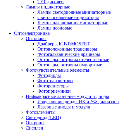
TFT дисплеи
Лампы индикаторные
Лампы светодиодные миниатюрные
Светосигнальные индикаторы
Лампы накаливания миниатюрные
Лампы неоновые
Оптоэлектроника
Оптопары
Драйверы IGBT/MOSFET
Оптоволоконные трансиверы
Фотогальванические драйверы
Оптопары, оптроны отечественные
Оптопары, оптроны импортные
Фоточувствительные элементы
Фотодиоды
Фототранзисторы
Фоторезисторы
Фотоприемники
Инфракрасные лазерные модули и диоды
Излучающие диоды ИК и УФ диапазона
Лазерные диоды и модули
Фотоэлементы
Светодиод (LED)
Оптроны
Дисплеи