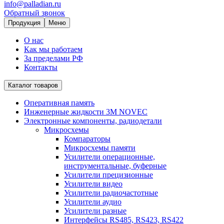
info@palladian.ru
Обратный звонок
Продукция
Меню
О нас
Как мы работаем
За пределами РФ
Контакты
Каталог товаров
Оперативная память
Инженерные жидкости 3M NOVEC
Электронные компоненты, радиодетали
Микросхемы
Компараторы
Микросхемы памяти
Усилители операционные,
инструментальные, буферные
Усилители прецизионные
Усилители видео
Усилители радиочастотные
Усилители аудио
Усилители разные
Интерфейсы RS485, RS423, RS422