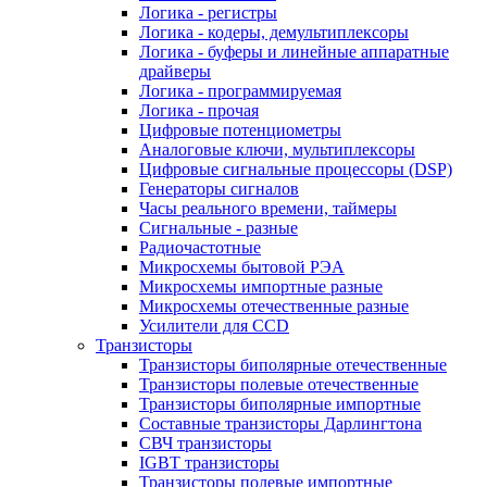
Логика - регистры
Логика - кодеры, демультиплексоры
Логика - буферы и линейные аппаратные
драйверы
Логика - программируемая
Логика - прочая
Цифровые потенциометры
Аналоговые ключи, мультиплексоры
Цифровые сигнальные процессоры (DSP)
Генераторы сигналов
Часы реального времени, таймеры
Сигнальные - разные
Радиочастотные
Микросхемы бытовой РЭА
Микросхемы импортные разные
Микросхемы отечественные разные
Усилители для CCD
Транзисторы
Транзисторы биполярные отечественные
Транзисторы полевые отечественные
Транзисторы биполярные импортные
Составные транзисторы Дарлингтона
СВЧ транзисторы
IGBT транзисторы
Транзисторы полевые импортные