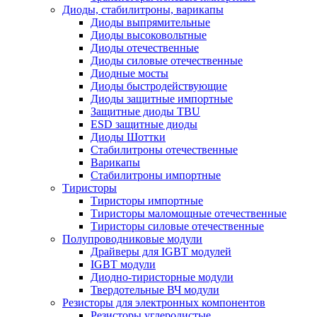
Диоды, стабилитроны, варикапы
Диоды выпрямительные
Диоды высоковольтные
Диоды отечественные
Диоды силовые отечественные
Диодные мосты
Диоды быстродействующие
Диоды защитные импортные
Защитные диоды TBU
ESD защитные диоды
Диоды Шоттки
Стабилитроны отечественные
Варикапы
Стабилитроны импортные
Тиристоры
Тиристоры импортные
Тиристоры маломощные отечественные
Тиристоры силовые отечественные
Полупроводниковые модули
Драйверы для IGBT модулей
IGBT модули
Диодно-тиристорные модули
Твердотельные ВЧ модули
Резисторы для электронных компонентов
Резисторы углеродистые