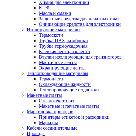
Химия для электроники
Клей
Масла и смазки
Защитные средства для печатных плат
Очищающие средства для электроники
Изолирующие материалы
Термоскотч
Трубка ПВХ, кембрики
Трубка термоусадочная
Клейкая лента, изолента
Втулки изолирующие для транзисторов
Мастичные ленты
Экранирующие ленты
Теплопроводящие материалы
Термопаста
Охлаждающие жидкости
Теплопроводящие подложки
Макетные платы
Стеклотекстолит
Макетные и печатные платы
Маркировка проводов
Принтеры этикеток и расходники
Маркеры
Кабели соединительные
Провода