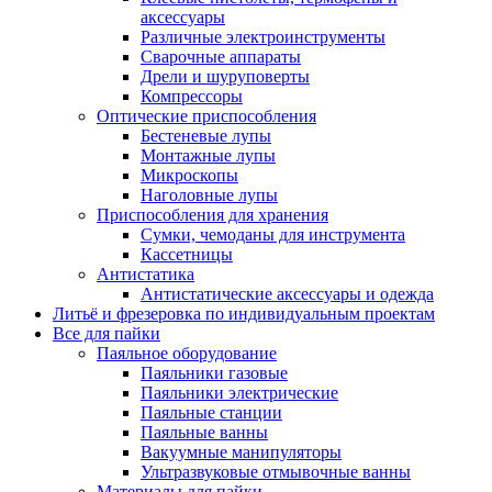
аксессуары
Различные электроинструменты
Сварочные аппараты
Дрели и шуруповерты
Компрессоры
Оптические приспособления
Бестеневые лупы
Монтажные лупы
Микроскопы
Наголовные лупы
Приспособления для хранения
Сумки, чемоданы для инструмента
Кассетницы
Антистатика
Антистатические аксессуары и одежда
Литьё и фрезеровка по индивидуальным проектам
Все для пайки
Паяльное оборудование
Паяльники газовые
Паяльники электрические
Паяльные станции
Паяльные ванны
Вакуумные манипуляторы
Ультразвуковые отмывочные ванны
Материалы для пайки