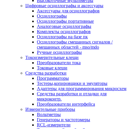
Высокоточные мультиметры
Цифровые осциллографы и аксессуары
Аксессуары для осциллографов
Осциллографы
Осциллографы портативные
Аналоговые осциллографы
Комплекты осциллографов
Осциллографы на базе пк
Осциллографы смешанных сигналов /
смешанных областей - mso/mdo
Ручные осциллографы
Токоизмерительные клещи
Преобразователи тока
Токовые клещи
Средства разработки
Программаторы
Тестеры,копировщики и эмуляторы
Адаптеры для программирования микросхем
Cредства разработки и отладки для
микроконтр.
Преобразователи интерфейса
Измерительные приборы
Вольтметры
Генераторы и частотомеры
RCL-измерители