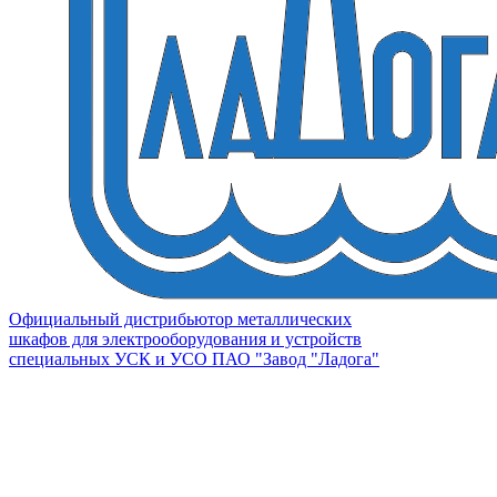
Официальный дистрибьютор металлических
шкафов для электрооборудования и устройств
специальных УСК и УСО ПАО "Завод "Ладога"