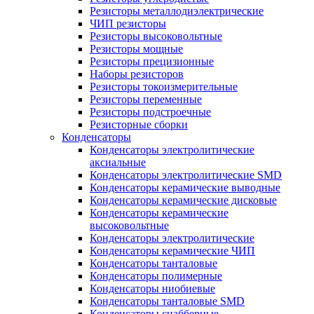
Резисторы металлодиэлектрические
ЧИП резисторы
Резисторы высоковольтные
Резисторы мощные
Резисторы прецизионные
Наборы резисторов
Резисторы токоизмерительные
Резисторы переменные
Резисторы подстроечные
Резисторные сборки
Конденсаторы
Конденсаторы электролитические
аксиальные
Конденсаторы электролитические SMD
Конденсаторы керамические выводные
Конденсаторы керамические дисковые
Конденсаторы керамические
высоковольтные
Конденсаторы электролитические
Конденсаторы керамические ЧИП
Конденсаторы танталовые
Конденсаторы полимерные
Конденсаторы ниобиевые
Конденсаторы танталовые SMD
Конденсаторы снабберные