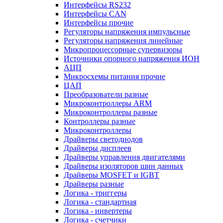
Интерфейсы RS232
Интерфейсы CAN
Интерфейсы прочие
Регуляторы напряжения импульсные
Регуляторы напряжения линейные
Микропроцессорные супервизоры
Источники опорного напряжения ИОН
АЦП
Микросхемы питания прочие
ЦАП
Преобразователи разные
Микроконтроллеры ARM
Микроконтроллеры разные
Контроллеры разные
Микроконтроллеры
Драйверы светодиодов
Драйверы дисплеев
Драйверы управления двигателями
Драйверы изоляторов шин данных
Драйверы MOSFET и IGBT
Драйверы разные
Логика - триггеры
Логика - стандартная
Логика - инвертеры
Логика - счетчики