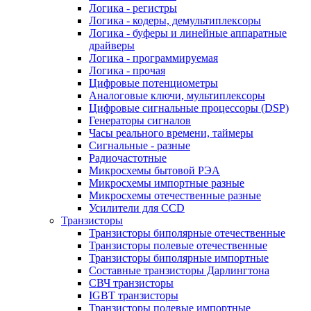
Логика - регистры
Логика - кодеры, демультиплексоры
Логика - буферы и линейные аппаратные
драйверы
Логика - программируемая
Логика - прочая
Цифровые потенциометры
Аналоговые ключи, мультиплексоры
Цифровые сигнальные процессоры (DSP)
Генераторы сигналов
Часы реального времени, таймеры
Сигнальные - разные
Радиочастотные
Микросхемы бытовой РЭА
Микросхемы импортные разные
Микросхемы отечественные разные
Усилители для CCD
Транзисторы
Транзисторы биполярные отечественные
Транзисторы полевые отечественные
Транзисторы биполярные импортные
Составные транзисторы Дарлингтона
СВЧ транзисторы
IGBT транзисторы
Транзисторы полевые импортные