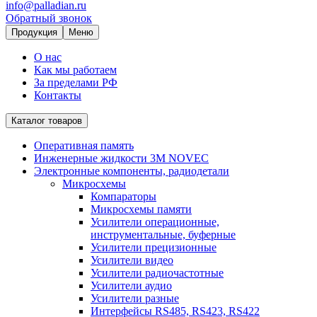
info@palladian.ru
Обратный звонок
Продукция
Меню
О нас
Как мы работаем
За пределами РФ
Контакты
Каталог товаров
Оперативная память
Инженерные жидкости 3M NOVEC
Электронные компоненты, радиодетали
Микросхемы
Компараторы
Микросхемы памяти
Усилители операционные,
инструментальные, буферные
Усилители прецизионные
Усилители видео
Усилители радиочастотные
Усилители аудио
Усилители разные
Интерфейсы RS485, RS423, RS422