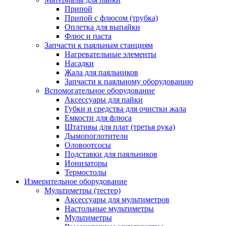
Припой
Припой с флюсом (трубка)
Оплетка для выпайки
Флюс и паста
Запчасти к паяльным станциям
Нагревательные элементы
Насадки
Жала для паяльников
Запчасти к паяльному оборудованию
Вспомогательное оборудование
Аксессуары для пайки
Губки и средства для очистки жала
Емкости для флюса
Штативы для плат (третья рука)
Дымопоглотители
Оловоотсосы
Подставки для паяльников
Ионизаторы
Термостолы
Измерительное оборудование
Мультиметры (тестер)
Аксессуары для мультиметров
Настольные мультиметры
Мультиметры