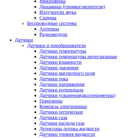
Микрофоны
Динамики (громкоговорители)
Излучатели звука
Сирены
Беспроводные системы
Антенны
Радиомодули
Датчики
Датчики и преобразователи
Датчики температуры
Датчики температуры интегральные
Датчики влажности
Датчики давления
Датчики магнитного поля
Датчики тока
Датчики напряжения
Датчики потенциала
Датчики ускорения(акселерометры)
Гироскопы
Компасы электронные
Датчики оптические
Датчики газа
Датчики расхода газа
Детекторы потока жидкости
Датчики уровня жидкости