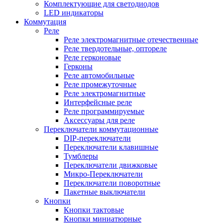
Комплектующие для светодиодов
LED индикаторы
Коммутация
Реле
Реле электромагнитные отечественные
Реле твердотельные, оптореле
Реле герконовые
Герконы
Реле автомобильные
Реле промежуточные
Реле электромагнитные
Интерфейсные реле
Реле программируемые
Аксессуары для реле
Переключатели коммутационные
DIP-переключатели
Переключатели клавишные
Тумблеры
Переключатели движковые
Микро-Переключатели
Переключатели поворотные
Пакетные выключатели
Кнопки
Кнопки тактовые
Кнопки миниатюрные