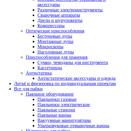
аксессуары
Различные электроинструменты
Сварочные аппараты
Дрели и шуруповерты
Компрессоры
Оптические приспособления
Бестеневые лупы
Монтажные лупы
Микроскопы
Наголовные лупы
Приспособления для хранения
Сумки, чемоданы для инструмента
Кассетницы
Антистатика
Антистатические аксессуары и одежда
Литьё и фрезеровка по индивидуальным проектам
Все для пайки
Паяльное оборудование
Паяльники газовые
Паяльники электрические
Паяльные станции
Паяльные ванны
Вакуумные манипуляторы
Ультразвуковые отмывочные ванны
Материалы для пайки