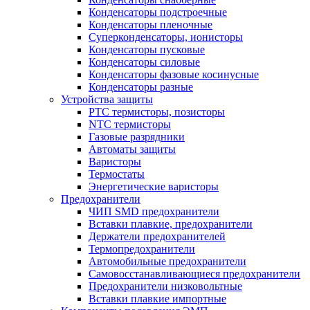
Конденсаторы подстроечные
Конденсаторы пленочные
Суперконденсаторы, ионисторы
Конденсаторы пусковые
Конденсаторы силовые
Конденсаторы фазовые косинусные
Конденсаторы разные
Устройства защиты
PTC термисторы, позисторы
NTC термисторы
Газовые разрядники
Автоматы защиты
Варисторы
Термостаты
Энергетические варисторы
Предохранители
ЧИП SMD предохранители
Вставки плавкие, предохранители
Держатели предохранителей
Термопредохранители
Автомобильные предохранители
Самовосстанавливающиеся предохранители
Предохранители низковольтные
Вставки плавкие импортные