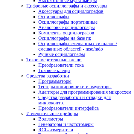
Высокоточные мультиметры
Цифровые осциллографы и аксессуары
Аксессуары для осциллографов
Осциллографы
Осциллографы портативные
Аналоговые осциллографы
Комплекты осциллографов
Осциллографы на базе пк
Осциллографы смешанных сигналов /
смешанных областей - mso/mdo
Ручные осциллографы
Токоизмерительные клещи
Преобразователи тока
Токовые клещи
Средства разработки
Программаторы
Тестеры,копировщики и эмуляторы
Адаптеры для программирования микросхем
Cредства разработки и отладки для
микроконтр.
Преобразователи интерфейса
Измерительные приборы
Вольтметры
Генераторы и частотомеры
RCL-измерители