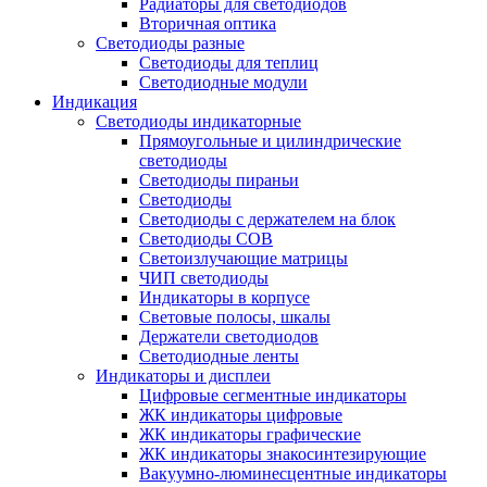
Радиаторы для светодиодов
Вторичная оптика
Светодиоды разные
Светодиоды для теплиц
Светодиодные модули
Индикация
Светодиоды индикаторные
Прямоугольные и цилиндрические
светодиоды
Светодиоды пираньи
Светодиоды
Светодиоды с держателем на блок
Светодиоды COB
Светоизлучающие матрицы
ЧИП светодиоды
Индикаторы в корпусе
Световые полосы, шкалы
Держатели светодиодов
Светодиодные ленты
Индикаторы и дисплеи
Цифровые сегментные индикаторы
ЖК индикаторы цифровые
ЖК индикаторы графические
ЖК индикаторы знакосинтезирующие
Вакуумно-люминесцентные индикаторы