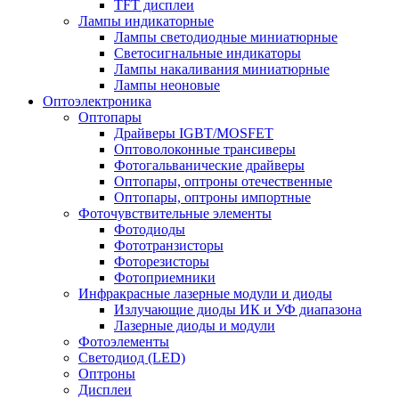
TFT дисплеи
Лампы индикаторные
Лампы светодиодные миниатюрные
Светосигнальные индикаторы
Лампы накаливания миниатюрные
Лампы неоновые
Оптоэлектроника
Оптопары
Драйверы IGBT/MOSFET
Оптоволоконные трансиверы
Фотогальванические драйверы
Оптопары, оптроны отечественные
Оптопары, оптроны импортные
Фоточувствительные элементы
Фотодиоды
Фототранзисторы
Фоторезисторы
Фотоприемники
Инфракрасные лазерные модули и диоды
Излучающие диоды ИК и УФ диапазона
Лазерные диоды и модули
Фотоэлементы
Светодиод (LED)
Оптроны
Дисплеи