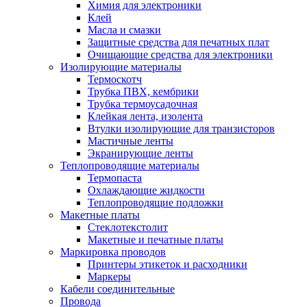
Химия для электроники
Клей
Масла и смазки
Защитные средства для печатных плат
Очищающие средства для электроники
Изолирующие материалы
Термоскотч
Трубка ПВХ, кембрики
Трубка термоусадочная
Клейкая лента, изолента
Втулки изолирующие для транзисторов
Мастичные ленты
Экранирующие ленты
Теплопроводящие материалы
Термопаста
Охлаждающие жидкости
Теплопроводящие подложки
Макетные платы
Стеклотекстолит
Макетные и печатные платы
Маркировка проводов
Принтеры этикеток и расходники
Маркеры
Кабели соединительные
Провода