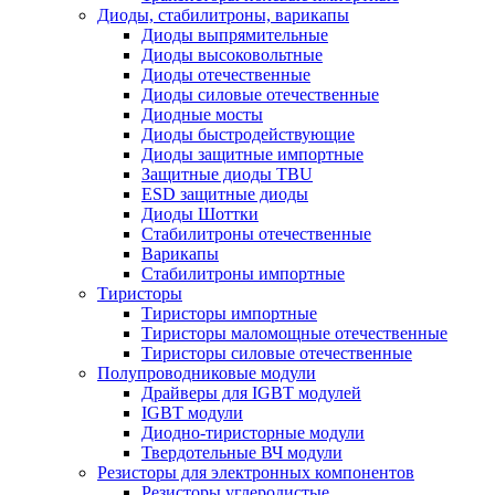
Диоды, стабилитроны, варикапы
Диоды выпрямительные
Диоды высоковольтные
Диоды отечественные
Диоды силовые отечественные
Диодные мосты
Диоды быстродействующие
Диоды защитные импортные
Защитные диоды TBU
ESD защитные диоды
Диоды Шоттки
Стабилитроны отечественные
Варикапы
Стабилитроны импортные
Тиристоры
Тиристоры импортные
Тиристоры маломощные отечественные
Тиристоры силовые отечественные
Полупроводниковые модули
Драйверы для IGBT модулей
IGBT модули
Диодно-тиристорные модули
Твердотельные ВЧ модули
Резисторы для электронных компонентов
Резисторы углеродистые