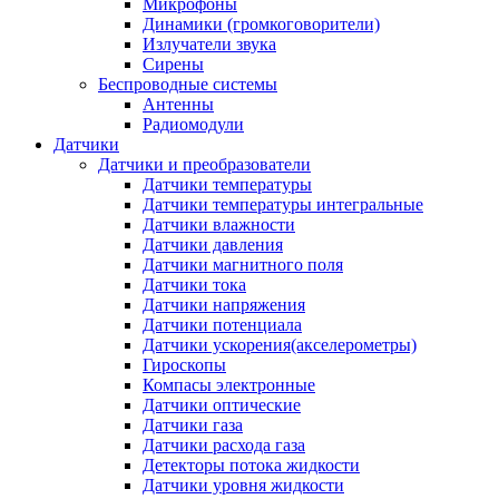
Микрофоны
Динамики (громкоговорители)
Излучатели звука
Сирены
Беспроводные системы
Антенны
Радиомодули
Датчики
Датчики и преобразователи
Датчики температуры
Датчики температуры интегральные
Датчики влажности
Датчики давления
Датчики магнитного поля
Датчики тока
Датчики напряжения
Датчики потенциала
Датчики ускорения(акселерометры)
Гироскопы
Компасы электронные
Датчики оптические
Датчики газа
Датчики расхода газа
Детекторы потока жидкости
Датчики уровня жидкости