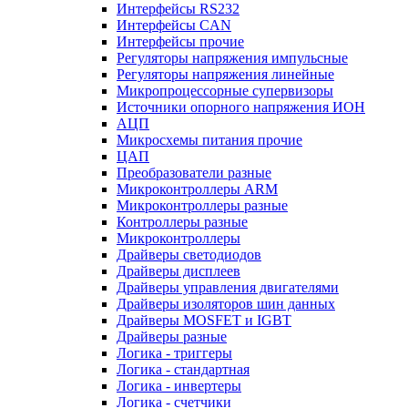
Интерфейсы RS232
Интерфейсы CAN
Интерфейсы прочие
Регуляторы напряжения импульсные
Регуляторы напряжения линейные
Микропроцессорные супервизоры
Источники опорного напряжения ИОН
АЦП
Микросхемы питания прочие
ЦАП
Преобразователи разные
Микроконтроллеры ARM
Микроконтроллеры разные
Контроллеры разные
Микроконтроллеры
Драйверы светодиодов
Драйверы дисплеев
Драйверы управления двигателями
Драйверы изоляторов шин данных
Драйверы MOSFET и IGBT
Драйверы разные
Логика - триггеры
Логика - стандартная
Логика - инвертеры
Логика - счетчики