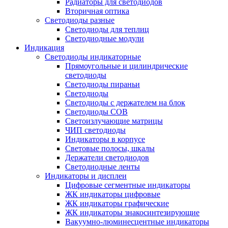
Радиаторы для светодиодов
Вторичная оптика
Светодиоды разные
Светодиоды для теплиц
Светодиодные модули
Индикация
Светодиоды индикаторные
Прямоугольные и цилиндрические
светодиоды
Светодиоды пираньи
Светодиоды
Светодиоды с держателем на блок
Светодиоды COB
Светоизлучающие матрицы
ЧИП светодиоды
Индикаторы в корпусе
Световые полосы, шкалы
Держатели светодиодов
Светодиодные ленты
Индикаторы и дисплеи
Цифровые сегментные индикаторы
ЖК индикаторы цифровые
ЖК индикаторы графические
ЖК индикаторы знакосинтезирующие
Вакуумно-люминесцентные индикаторы