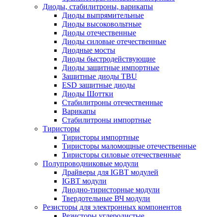
Диоды, стабилитроны, варикапы
Диоды выпрямительные
Диоды высоковольтные
Диоды отечественные
Диоды силовые отечественные
Диодные мосты
Диоды быстродействующие
Диоды защитные импортные
Защитные диоды TBU
ESD защитные диоды
Диоды Шоттки
Стабилитроны отечественные
Варикапы
Стабилитроны импортные
Тиристоры
Тиристоры импортные
Тиристоры маломощные отечественные
Тиристоры силовые отечественные
Полупроводниковые модули
Драйверы для IGBT модулей
IGBT модули
Диодно-тиристорные модули
Твердотельные ВЧ модули
Резисторы для электронных компонентов
Резисторы углеродистые