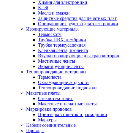
Химия для электроники
Клей
Масла и смазки
Защитные средства для печатных плат
Очищающие средства для электроники
Изолирующие материалы
Термоскотч
Трубка ПВХ, кембрики
Трубка термоусадочная
Клейкая лента, изолента
Втулки изолирующие для транзисторов
Мастичные ленты
Экранирующие ленты
Теплопроводящие материалы
Термопаста
Охлаждающие жидкости
Теплопроводящие подложки
Макетные платы
Стеклотекстолит
Макетные и печатные платы
Маркировка проводов
Принтеры этикеток и расходники
Маркеры
Кабели соединительные
Провода