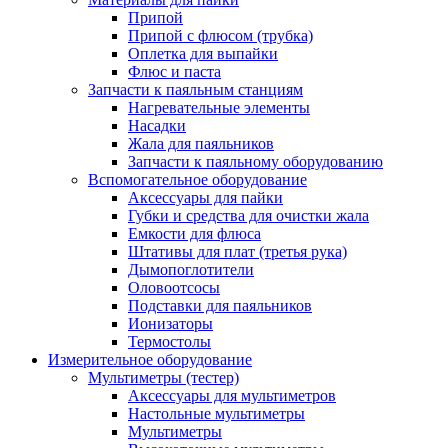
Припой
Припой с флюсом (трубка)
Оплетка для выпайки
Флюс и паста
Запчасти к паяльным станциям
Нагревательные элементы
Насадки
Жала для паяльников
Запчасти к паяльному оборудованию
Вспомогательное оборудование
Аксессуары для пайки
Губки и средства для очистки жала
Емкости для флюса
Штативы для плат (третья рука)
Дымопоглотители
Оловоотсосы
Подставки для паяльников
Ионизаторы
Термостолы
Измерительное оборудование
Мультиметры (тестер)
Аксессуары для мультиметров
Настольные мультиметры
Мультиметры