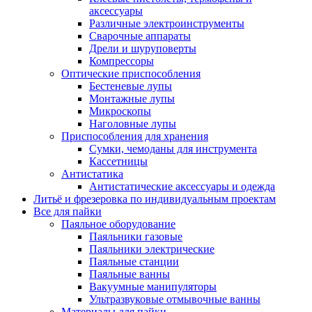
аксессуары
Различные электроинструменты
Сварочные аппараты
Дрели и шуруповерты
Компрессоры
Оптические приспособления
Бестеневые лупы
Монтажные лупы
Микроскопы
Наголовные лупы
Приспособления для хранения
Сумки, чемоданы для инструмента
Кассетницы
Антистатика
Антистатические аксессуары и одежда
Литьё и фрезеровка по индивидуальным проектам
Все для пайки
Паяльное оборудование
Паяльники газовые
Паяльники электрические
Паяльные станции
Паяльные ванны
Вакуумные манипуляторы
Ультразвуковые отмывочные ванны
Материалы для пайки