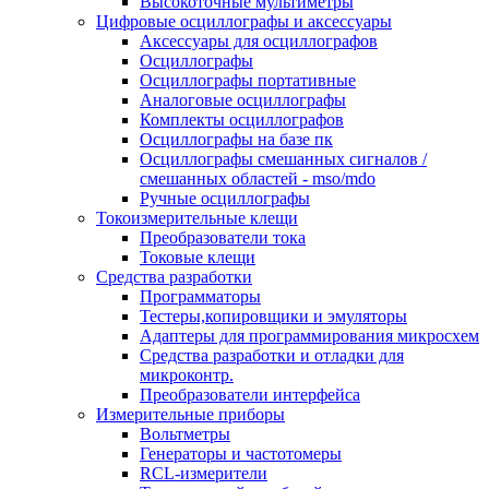
Высокоточные мультиметры
Цифровые осциллографы и аксессуары
Аксессуары для осциллографов
Осциллографы
Осциллографы портативные
Аналоговые осциллографы
Комплекты осциллографов
Осциллографы на базе пк
Осциллографы смешанных сигналов /
смешанных областей - mso/mdo
Ручные осциллографы
Токоизмерительные клещи
Преобразователи тока
Токовые клещи
Средства разработки
Программаторы
Тестеры,копировщики и эмуляторы
Адаптеры для программирования микросхем
Cредства разработки и отладки для
микроконтр.
Преобразователи интерфейса
Измерительные приборы
Вольтметры
Генераторы и частотомеры
RCL-измерители