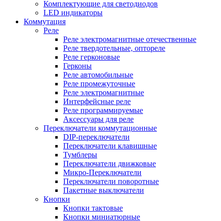
Комплектующие для светодиодов
LED индикаторы
Коммутация
Реле
Реле электромагнитные отечественные
Реле твердотельные, оптореле
Реле герконовые
Герконы
Реле автомобильные
Реле промежуточные
Реле электромагнитные
Интерфейсные реле
Реле программируемые
Аксессуары для реле
Переключатели коммутационные
DIP-переключатели
Переключатели клавишные
Тумблеры
Переключатели движковые
Микро-Переключатели
Переключатели поворотные
Пакетные выключатели
Кнопки
Кнопки тактовые
Кнопки миниатюрные