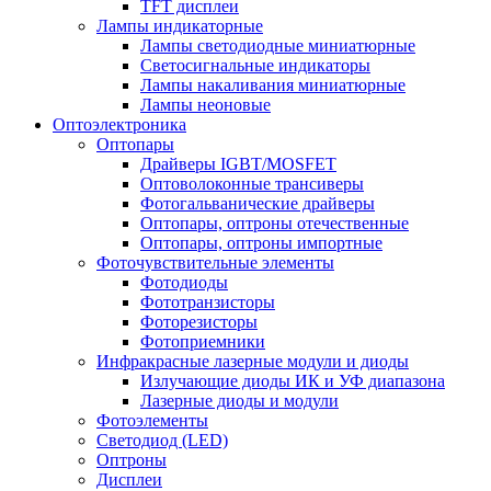
TFT дисплеи
Лампы индикаторные
Лампы светодиодные миниатюрные
Светосигнальные индикаторы
Лампы накаливания миниатюрные
Лампы неоновые
Оптоэлектроника
Оптопары
Драйверы IGBT/MOSFET
Оптоволоконные трансиверы
Фотогальванические драйверы
Оптопары, оптроны отечественные
Оптопары, оптроны импортные
Фоточувствительные элементы
Фотодиоды
Фототранзисторы
Фоторезисторы
Фотоприемники
Инфракрасные лазерные модули и диоды
Излучающие диоды ИК и УФ диапазона
Лазерные диоды и модули
Фотоэлементы
Светодиод (LED)
Оптроны
Дисплеи