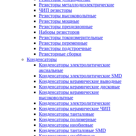
Резисторы металлодиэлектрические
ЧИП резисторы
Резисторы высоковольтные
Резисторы мощные
Резисторы прецизионные
Наборы резисторов
Резисторы токоизмерительные
Резисторы переменные
Резисторы подстроечные
Резисторные сборки
Конденсаторы
Конденсаторы электролитические
аксиальные
Конденсаторы электролитические SMD
Конденсаторы керамические выводные
Конденсаторы керамические дисковые
Конденсаторы керамические
высоковольтные
Конденсаторы электролитические
Конденсаторы керамические ЧИП
Конденсаторы танталовые
Конденсаторы полимерные
Конденсаторы ниобиевые
Конденсаторы танталовые SMD
Конденсаторы снабберные