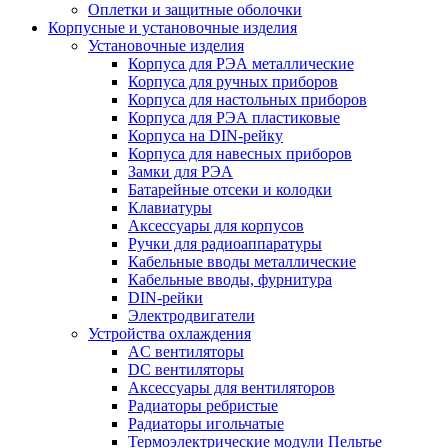
Оплетки и защитные оболочки
Корпусные и установочные изделия
Установочные изделия
Корпуса для РЭА металлические
Корпуса для ручных приборов
Корпуса для настольных приборов
Корпуса для РЭА пластиковые
Корпуса на DIN-рейку
Корпуса для навесных приборов
Замки для РЭА
Батарейные отсеки и колодки
Клавиатуры
Аксессуары для корпусов
Ручки для радиоаппаратуры
Кабельные вводы металлические
Кабельные вводы, фурнитура
DIN-рейки
Электродвигатели
Устройства охлаждения
AC вентиляторы
DC вентиляторы
Аксессуары для вентиляторов
Радиаторы ребристые
Радиаторы игольчатые
Термоэлектрические модули Пельтье