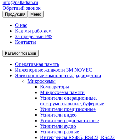
info@palladian.ru
Обратный звонок
Продукция
Меню
О нас
Как мы работаем
За пределами РФ
Контакты
Каталог товаров
Оперативная память
Инженерные жидкости 3M NOVEC
Электронные компоненты, радиодетали
Микросхемы
Компараторы
Микросхемы памяти
Усилители операционные,
инструментальные, буферные
Усилители прецизионные
Усилители видео
Усилители радиочастотные
Усилители аудио
Усилители разные
Интерфейсы RS485, RS423, RS422