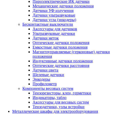
Пироэлектрические ИК датчики
Механические датчики положения
Датчики УФ излучения
Датчики ультразвуковые
Датчики угла (энкодеры)
Бесконтактные выключатели
Аксессуары для датчиков
Ультразвуковые датчики
Датчики меток
Оптические датчики положения
Емкостные датчики положения
Магнитоуправляемые (герконовые) датчики
положения
Индуктивные датчики положения
Оптические датчики расстояния
Датчики цвета
Щелевые датчики
Энкодеры
Профилометр
Компоненты весовых систем
Тензорезисторы, клеи, герметики
Индикаторы, табло
Аксессуары для весовых систем
Тензодатчики, узлы встройки
Металлические шкафы для электрооборудования