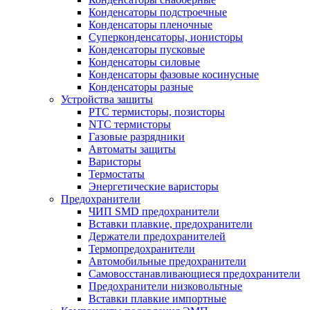
Конденсаторы подстроечные
Конденсаторы пленочные
Суперконденсаторы, ионисторы
Конденсаторы пусковые
Конденсаторы силовые
Конденсаторы фазовые косинусные
Конденсаторы разные
Устройства защиты
PTC термисторы, позисторы
NTC термисторы
Газовые разрядники
Автоматы защиты
Варисторы
Термостаты
Энергетические варисторы
Предохранители
ЧИП SMD предохранители
Вставки плавкие, предохранители
Держатели предохранителей
Термопредохранители
Автомобильные предохранители
Самовосстанавливающиеся предохранители
Предохранители низковольтные
Вставки плавкие импортные