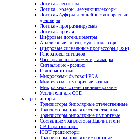
Логика - регистры
Логика - кодеры, демультиплексоры
Логика - буферы и линейные аппаратные
драйверы
Логика - программируемая
Логика - прочая
Цифровые потенциометры
Аналоговые ключи, мультиплексоры
Цифровые сигнальные процессоры (DSP)
Генераторы сигналов
Часы реального времени, таймеры
Сигнальные - разные
Радиочастотные
Микросхемы бытовой РЭА
Микросхемы импортные разные
Микросхемы отечественные разные
Усилители для CCD
Транзисторы
Транзисторы биполярные отечественные
Транзисторы полевые отечественные
Транзисторы биполярные импортные
Составные транзисторы Дарлингтона
СВЧ транзисторы
IGBT транзисторы
Транзисторы полевые импортные