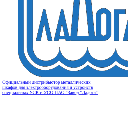
Официальный дистрибьютор металлических
шкафов для электрооборудования и устройств
специальных УСК и УСО ПАО "Завод "Ладога"