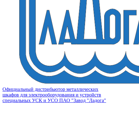
Официальный дистрибьютор металлических
шкафов для электрооборудования и устройств
специальных УСК и УСО ПАО "Завод "Ладога"