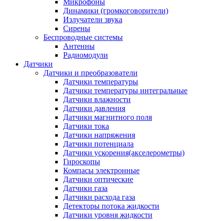
Микрофоны
Динамики (громкоговорители)
Излучатели звука
Сирены
Беспроводные системы
Антенны
Радиомодули
Датчики
Датчики и преобразователи
Датчики температуры
Датчики температуры интегральные
Датчики влажности
Датчики давления
Датчики магнитного поля
Датчики тока
Датчики напряжения
Датчики потенциала
Датчики ускорения(акселерометры)
Гироскопы
Компасы электронные
Датчики оптические
Датчики газа
Датчики расхода газа
Детекторы потока жидкости
Датчики уровня жидкости