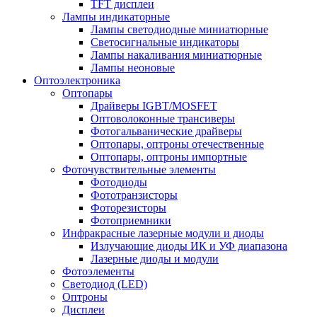
TFT дисплеи
Лампы индикаторные
Лампы светодиодные миниатюрные
Светосигнальные индикаторы
Лампы накаливания миниатюрные
Лампы неоновые
Оптоэлектроника
Оптопары
Драйверы IGBT/MOSFET
Оптоволоконные трансиверы
Фотогальванические драйверы
Оптопары, оптроны отечественные
Оптопары, оптроны импортные
Фоточувствительные элементы
Фотодиоды
Фототранзисторы
Фоторезисторы
Фотоприемники
Инфракрасные лазерные модули и диоды
Излучающие диоды ИК и УФ диапазона
Лазерные диоды и модули
Фотоэлементы
Светодиод (LED)
Оптроны
Дисплеи