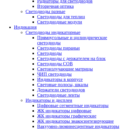
Радиаторы для светодиодов
Вторичная оптика
Светодиоды разные
Светодиоды для теплиц
Светодиодные модули
Индикация
Светодиоды индикаторные
Прямоугольные и цилиндрические
светодиоды
Светодиоды пираньи
Светодиоды
Светодиоды с держателем на блок
Светодиоды COB
Светоизлучающие матрицы
ЧИП светодиоды
Индикаторы в корпусе
Световые полосы, шкалы
Держатели светодиодов
Светодиодные ленты
Индикаторы и дисплеи
Цифровые сегментные индикаторы
ЖК индикаторы цифровые
ЖК индикаторы графические
ЖК индикаторы знакосинтезирующие
Вакуумно-люминесцентные индикаторы