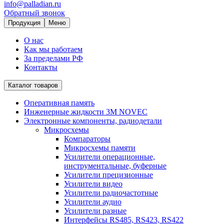
info@palladian.ru
Обратный звонок
Продукция
Меню
О нас
Как мы работаем
За пределами РФ
Контакты
Каталог товаров
Оперативная память
Инженерные жидкости 3M NOVEC
Электронные компоненты, радиодетали
Микросхемы
Компараторы
Микросхемы памяти
Усилители операционные,
инструментальные, буферные
Усилители прецизионные
Усилители видео
Усилители радиочастотные
Усилители аудио
Усилители разные
Интерфейсы RS485, RS423, RS422