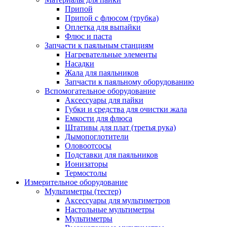
Припой
Припой с флюсом (трубка)
Оплетка для выпайки
Флюс и паста
Запчасти к паяльным станциям
Нагревательные элементы
Насадки
Жала для паяльников
Запчасти к паяльному оборудованию
Вспомогательное оборудование
Аксессуары для пайки
Губки и средства для очистки жала
Емкости для флюса
Штативы для плат (третья рука)
Дымопоглотители
Оловоотсосы
Подставки для паяльников
Ионизаторы
Термостолы
Измерительное оборудование
Мультиметры (тестер)
Аксессуары для мультиметров
Настольные мультиметры
Мультиметры