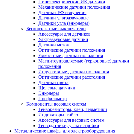
Пироэлектрические ИК датчики
Механические датчики положения
Датчики УФ излучения
Датчики ультразвуковые
Датчики угла (энкодеры)
Бесконтактные выключатели
Аксессуары для датчиков
Ультразвуковые датчики
Датчики меток
Оптические датчики положения
Емкостные датчики положения
Магнитоуправляемые (герконовые) датчики
положения
Индуктивные датчики положения
Оптические датчики расстояния
Датчики цвета
Щелевые датчики
Энкодеры
Профилометр
Компоненты весовых систем
Тензорезисторы, клеи, герметики
Индикаторы, табло
Аксессуары для весовых систем
Тензодатчики, узлы встройки
Металлические шкафы для электрооборудования