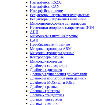
Интерфейсы RS232
Интерфейсы CAN
Интерфейсы прочие
Регуляторы напряжения импульсные
Регуляторы напряжения линейные
Микропроцессорные супервизоры
Источники опорного напряжения ИОН
АЦП
Микросхемы питания прочие
ЦАП
Преобразователи разные
Микроконтроллеры ARM
Микроконтроллеры разные
Контроллеры разные
Микроконтроллеры
Драйверы светодиодов
Драйверы дисплеев
Драйверы управления двигателями
Драйверы изоляторов шин данных
Драйверы MOSFET и IGBT
Драйверы разные
Логика - триггеры
Логика - стандартная
Логика - инвертеры
Логика - счетчики