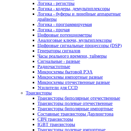
Логика - регистры
Логика - кодеры, демультиплексоры
Логика - буферы и линейные аппаратные
драйверы
Логика - программируемая
Логика - прочая
Цифровые потенциометры
Аналоговые ключи, мультиплексоры
Цифровые сигнальные процессоры (DSP)
Генераторы сигналов
Часы реального времени, таймеры
Сигнальные - разные
Радиочастотные
Микросхемы бытовой РЭА
Микросхемы импортные разные
Микросхемы отечественные разные
Усилители для CCD
Транзисторы
Транзисторы биполярные отечественные
Транзисторы полевые отечественные
Транзисторы биполярные импортные
Составные транзисторы Дарлингтона
СВЧ транзисторы
IGBT транзисторы
Транзисторы полевые импортные