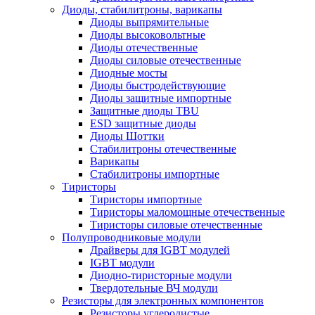
Диоды, стабилитроны, варикапы
Диоды выпрямительные
Диоды высоковольтные
Диоды отечественные
Диоды силовые отечественные
Диодные мосты
Диоды быстродействующие
Диоды защитные импортные
Защитные диоды TBU
ESD защитные диоды
Диоды Шоттки
Стабилитроны отечественные
Варикапы
Стабилитроны импортные
Тиристоры
Тиристоры импортные
Тиристоры маломощные отечественные
Тиристоры силовые отечественные
Полупроводниковые модули
Драйверы для IGBT модулей
IGBT модули
Диодно-тиристорные модули
Твердотельные ВЧ модули
Резисторы для электронных компонентов
Резисторы углеродистые