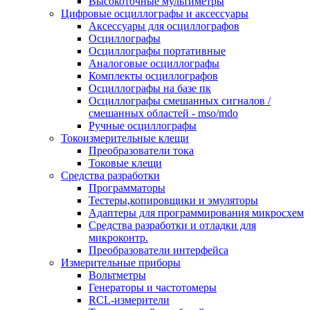
Высокоточные мультиметры
Цифровые осциллографы и аксессуары
Аксессуары для осциллографов
Осциллографы
Осциллографы портативные
Аналоговые осциллографы
Комплекты осциллографов
Осциллографы на базе пк
Осциллографы смешанных сигналов /
смешанных областей - mso/mdo
Ручные осциллографы
Токоизмерительные клещи
Преобразователи тока
Токовые клещи
Средства разработки
Программаторы
Тестеры,копировщики и эмуляторы
Адаптеры для программирования микросхем
Cредства разработки и отладки для
микроконтр.
Преобразователи интерфейса
Измерительные приборы
Вольтметры
Генераторы и частотомеры
RCL-измерители