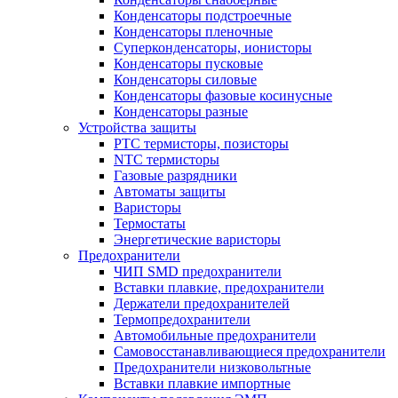
Конденсаторы подстроечные
Конденсаторы пленочные
Суперконденсаторы, ионисторы
Конденсаторы пусковые
Конденсаторы силовые
Конденсаторы фазовые косинусные
Конденсаторы разные
Устройства защиты
PTC термисторы, позисторы
NTC термисторы
Газовые разрядники
Автоматы защиты
Варисторы
Термостаты
Энергетические варисторы
Предохранители
ЧИП SMD предохранители
Вставки плавкие, предохранители
Держатели предохранителей
Термопредохранители
Автомобильные предохранители
Самовосстанавливающиеся предохранители
Предохранители низковольтные
Вставки плавкие импортные