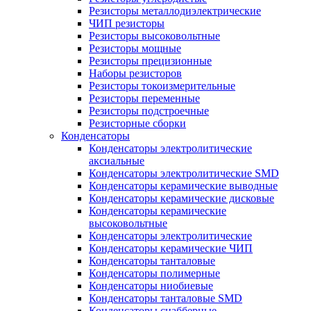
Резисторы металлодиэлектрические
ЧИП резисторы
Резисторы высоковольтные
Резисторы мощные
Резисторы прецизионные
Наборы резисторов
Резисторы токоизмерительные
Резисторы переменные
Резисторы подстроечные
Резисторные сборки
Конденсаторы
Конденсаторы электролитические
аксиальные
Конденсаторы электролитические SMD
Конденсаторы керамические выводные
Конденсаторы керамические дисковые
Конденсаторы керамические
высоковольтные
Конденсаторы электролитические
Конденсаторы керамические ЧИП
Конденсаторы танталовые
Конденсаторы полимерные
Конденсаторы ниобиевые
Конденсаторы танталовые SMD
Конденсаторы снабберные