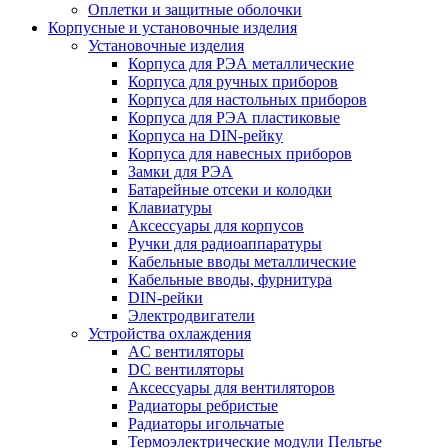
Оплетки и защитные оболочки
Корпусные и установочные изделия
Установочные изделия
Корпуса для РЭА металлические
Корпуса для ручных приборов
Корпуса для настольных приборов
Корпуса для РЭА пластиковые
Корпуса на DIN-рейку
Корпуса для навесных приборов
Замки для РЭА
Батарейные отсеки и колодки
Клавиатуры
Аксессуары для корпусов
Ручки для радиоаппаратуры
Кабельные вводы металлические
Кабельные вводы, фурнитура
DIN-рейки
Электродвигатели
Устройства охлаждения
AC вентиляторы
DC вентиляторы
Аксессуары для вентиляторов
Радиаторы ребристые
Радиаторы игольчатые
Термоэлектрические модули Пельтье