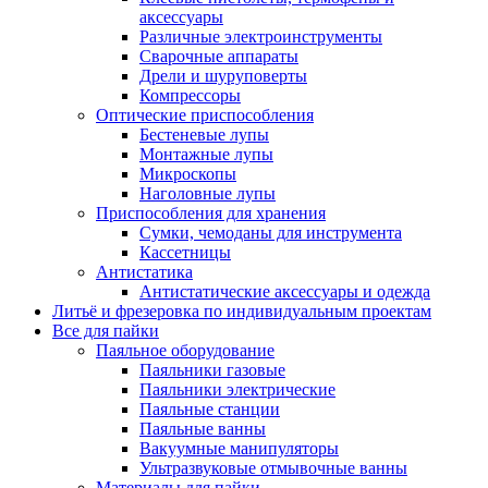
аксессуары
Различные электроинструменты
Сварочные аппараты
Дрели и шуруповерты
Компрессоры
Оптические приспособления
Бестеневые лупы
Монтажные лупы
Микроскопы
Наголовные лупы
Приспособления для хранения
Сумки, чемоданы для инструмента
Кассетницы
Антистатика
Антистатические аксессуары и одежда
Литьё и фрезеровка по индивидуальным проектам
Все для пайки
Паяльное оборудование
Паяльники газовые
Паяльники электрические
Паяльные станции
Паяльные ванны
Вакуумные манипуляторы
Ультразвуковые отмывочные ванны
Материалы для пайки