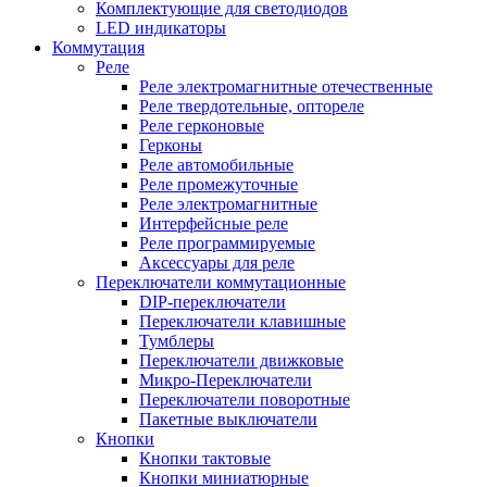
Комплектующие для светодиодов
LED индикаторы
Коммутация
Реле
Реле электромагнитные отечественные
Реле твердотельные, оптореле
Реле герконовые
Герконы
Реле автомобильные
Реле промежуточные
Реле электромагнитные
Интерфейсные реле
Реле программируемые
Аксессуары для реле
Переключатели коммутационные
DIP-переключатели
Переключатели клавишные
Тумблеры
Переключатели движковые
Микро-Переключатели
Переключатели поворотные
Пакетные выключатели
Кнопки
Кнопки тактовые
Кнопки миниатюрные