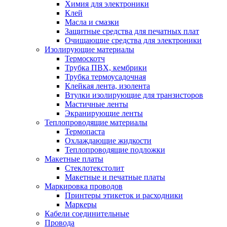
Химия для электроники
Клей
Масла и смазки
Защитные средства для печатных плат
Очищающие средства для электроники
Изолирующие материалы
Термоскотч
Трубка ПВХ, кембрики
Трубка термоусадочная
Клейкая лента, изолента
Втулки изолирующие для транзисторов
Мастичные ленты
Экранирующие ленты
Теплопроводящие материалы
Термопаста
Охлаждающие жидкости
Теплопроводящие подложки
Макетные платы
Стеклотекстолит
Макетные и печатные платы
Маркировка проводов
Принтеры этикеток и расходники
Маркеры
Кабели соединительные
Провода