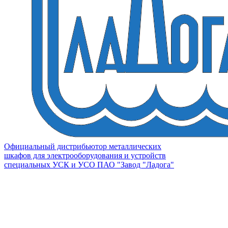
Официальный дистрибьютор металлических
шкафов для электрооборудования и устройств
специальных УСК и УСО ПАО "Завод "Ладога"