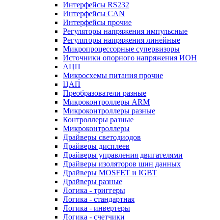
Интерфейсы RS232
Интерфейсы CAN
Интерфейсы прочие
Регуляторы напряжения импульсные
Регуляторы напряжения линейные
Микропроцессорные супервизоры
Источники опорного напряжения ИОН
АЦП
Микросхемы питания прочие
ЦАП
Преобразователи разные
Микроконтроллеры ARM
Микроконтроллеры разные
Контроллеры разные
Микроконтроллеры
Драйверы светодиодов
Драйверы дисплеев
Драйверы управления двигателями
Драйверы изоляторов шин данных
Драйверы MOSFET и IGBT
Драйверы разные
Логика - триггеры
Логика - стандартная
Логика - инвертеры
Логика - счетчики