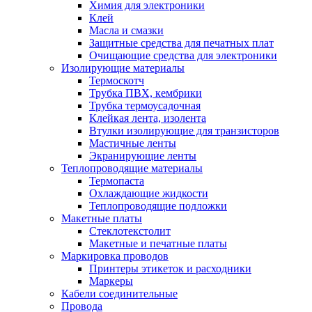
Химия для электроники
Клей
Масла и смазки
Защитные средства для печатных плат
Очищающие средства для электроники
Изолирующие материалы
Термоскотч
Трубка ПВХ, кембрики
Трубка термоусадочная
Клейкая лента, изолента
Втулки изолирующие для транзисторов
Мастичные ленты
Экранирующие ленты
Теплопроводящие материалы
Термопаста
Охлаждающие жидкости
Теплопроводящие подложки
Макетные платы
Стеклотекстолит
Макетные и печатные платы
Маркировка проводов
Принтеры этикеток и расходники
Маркеры
Кабели соединительные
Провода