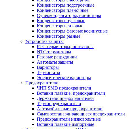
Конденсаторы подстроечные
Конденсаторы пленочные
Суперконденсаторы, ионисторы
Конденсаторы пусковые
Конденсаторы силовые
Конденсаторы фазовые косинусные
Конденсаторы разные
Устройства защиты
PTC термисторы, позисторы
NTC термисторы
Газовые разрядники
Автоматы защиты
Варисторы
Термостаты
Энергетические варисторы
Предохранители
ЧИП SMD предохранители
Вставки плавкие, предохранители
Держатели предохранителей
Термопредохранители
Автомобильные предохранители
Самовосстанавливающиеся предохранители
Предохранители низковольтные
Вставки плавкие импортные