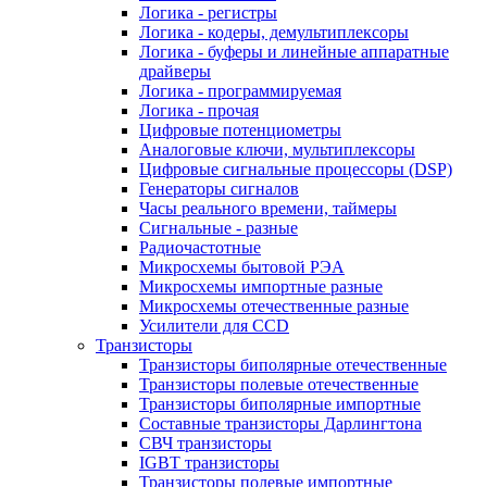
Логика - регистры
Логика - кодеры, демультиплексоры
Логика - буферы и линейные аппаратные
драйверы
Логика - программируемая
Логика - прочая
Цифровые потенциометры
Аналоговые ключи, мультиплексоры
Цифровые сигнальные процессоры (DSP)
Генераторы сигналов
Часы реального времени, таймеры
Сигнальные - разные
Радиочастотные
Микросхемы бытовой РЭА
Микросхемы импортные разные
Микросхемы отечественные разные
Усилители для CCD
Транзисторы
Транзисторы биполярные отечественные
Транзисторы полевые отечественные
Транзисторы биполярные импортные
Составные транзисторы Дарлингтона
СВЧ транзисторы
IGBT транзисторы
Транзисторы полевые импортные