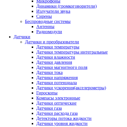
Микрофоны
Динамики (громкоговорители)
Излучатели звука
Сирены
Беспроводные системы
Антенны
Радиомодули
Датчики
Датчики и преобразователи
Датчики температуры
Датчики температуры интегральные
Датчики влажности
Датчики давления
Датчики магнитного поля
Датчики тока
Датчики напряжения
Датчики потенциала
Датчики ускорения(акселерометры)
Гироскопы
Компасы электронные
Датчики оптические
Датчики газа
Датчики расхода газа
Детекторы потока жидкости
Датчики уровня жидкости