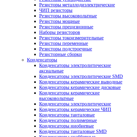
Резисторы металлодиэлектрические
ЧИП резисторы
Резисторы высоковольтные
Резисторы мощные
Резисторы прецизионные
Наборы резисторов
Резисторы токоизмерительные
Резисторы переменные
Резисторы подстроечные
Резисторные сборки
Конденсаторы
Конденсаторы электролитические
аксиальные
Конденсаторы электролитические SMD
Конденсаторы керамические выводные
Конденсаторы керамические дисковые
Конденсаторы керамические
высоковольтные
Конденсаторы электролитические
Конденсаторы керамические ЧИП
Конденсаторы танталовые
Конденсаторы полимерные
Конденсаторы ниобиевые
Конденсаторы танталовые SMD
Конденсаторы снабберные