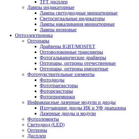
TFT дисплеи
Лампы индикаторные
Лампы светодиодные миниатюрные
Светосигнальные индикаторы
Лампы накаливания миниатюрные
Лампы неоновые
Оптоэлектроника
Оптопары
Драйверы IGBT/MOSFET
Оптоволоконные трансиверы
Фотогальванические драйверы
Оптопары, оптроны отечественные
Оптопары, оптроны импортные
Фоточувствительные элементы
Фотодиоды
Фототранзисторы
Фоторезисторы
Фотоприемники
Инфракрасные лазерные модули и диоды
Излучающие диоды ИК и УФ диапазона
Лазерные диоды и модули
Фотоэлементы
Светодиод (LED)
Оптроны
Дисплеи