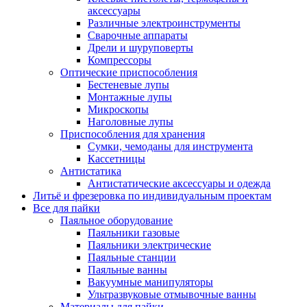
аксессуары
Различные электроинструменты
Сварочные аппараты
Дрели и шуруповерты
Компрессоры
Оптические приспособления
Бестеневые лупы
Монтажные лупы
Микроскопы
Наголовные лупы
Приспособления для хранения
Сумки, чемоданы для инструмента
Кассетницы
Антистатика
Антистатические аксессуары и одежда
Литьё и фрезеровка по индивидуальным проектам
Все для пайки
Паяльное оборудование
Паяльники газовые
Паяльники электрические
Паяльные станции
Паяльные ванны
Вакуумные манипуляторы
Ультразвуковые отмывочные ванны
Материалы для пайки