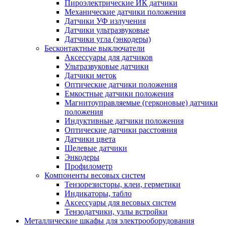
Пироэлектрические ИК датчики
Механические датчики положения
Датчики УФ излучения
Датчики ультразвуковые
Датчики угла (энкодеры)
Бесконтактные выключатели
Аксессуары для датчиков
Ультразвуковые датчики
Датчики меток
Оптические датчики положения
Емкостные датчики положения
Магнитоуправляемые (герконовые) датчики
положения
Индуктивные датчики положения
Оптические датчики расстояния
Датчики цвета
Щелевые датчики
Энкодеры
Профилометр
Компоненты весовых систем
Тензорезисторы, клеи, герметики
Индикаторы, табло
Аксессуары для весовых систем
Тензодатчики, узлы встройки
Металлические шкафы для электрооборудования