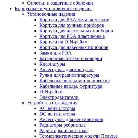
Оплетки и защитные оболочки
Корпусные и установочные изделия
Установочные изделия
Корпуса для РЭА металлические
Корпуса для ручных приборов
Корпуса для настольных приборов
Корпуса для РЭА пластиковые
Корпуса на DIN-рейку
Корпуса для навесных приборов
Замки для РЭА
Батарейные отсеки и колодки
Клавиатуры
Аксессуары для корпусов
Ручки для радиоаппаратуры
Кабельные вводы металлические
Кабельные вводы, фурнитура
DIN-рейки
Электродвигатели
Устройства охлаждения
AC вентиляторы
DC вентиляторы
Аксессуары для вентиляторов
Радиаторы ребристые
Радиаторы игольчатые
Термоэлектрические модули Пельтье