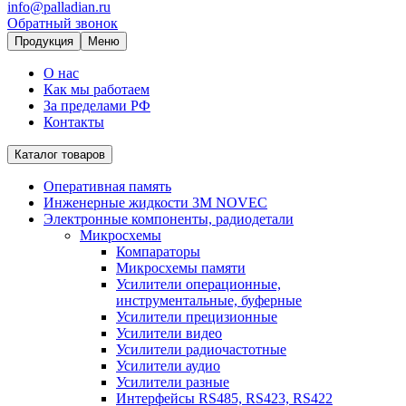
info@palladian.ru
Обратный звонок
Продукция
Меню
О нас
Как мы работаем
За пределами РФ
Контакты
Каталог товаров
Оперативная память
Инженерные жидкости 3M NOVEC
Электронные компоненты, радиодетали
Микросхемы
Компараторы
Микросхемы памяти
Усилители операционные,
инструментальные, буферные
Усилители прецизионные
Усилители видео
Усилители радиочастотные
Усилители аудио
Усилители разные
Интерфейсы RS485, RS423, RS422