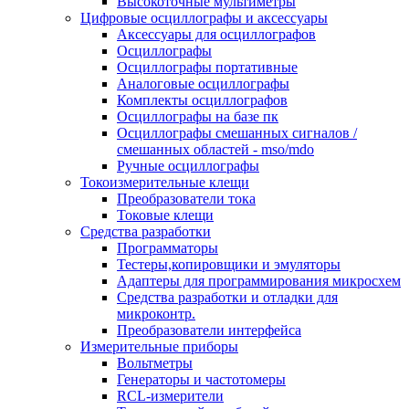
Высокоточные мультиметры
Цифровые осциллографы и аксессуары
Аксессуары для осциллографов
Осциллографы
Осциллографы портативные
Аналоговые осциллографы
Комплекты осциллографов
Осциллографы на базе пк
Осциллографы смешанных сигналов /
смешанных областей - mso/mdo
Ручные осциллографы
Токоизмерительные клещи
Преобразователи тока
Токовые клещи
Средства разработки
Программаторы
Тестеры,копировщики и эмуляторы
Адаптеры для программирования микросхем
Cредства разработки и отладки для
микроконтр.
Преобразователи интерфейса
Измерительные приборы
Вольтметры
Генераторы и частотомеры
RCL-измерители