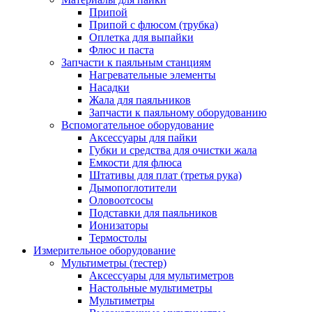
Припой
Припой с флюсом (трубка)
Оплетка для выпайки
Флюс и паста
Запчасти к паяльным станциям
Нагревательные элементы
Насадки
Жала для паяльников
Запчасти к паяльному оборудованию
Вспомогательное оборудование
Аксессуары для пайки
Губки и средства для очистки жала
Емкости для флюса
Штативы для плат (третья рука)
Дымопоглотители
Оловоотсосы
Подставки для паяльников
Ионизаторы
Термостолы
Измерительное оборудование
Мультиметры (тестер)
Аксессуары для мультиметров
Настольные мультиметры
Мультиметры