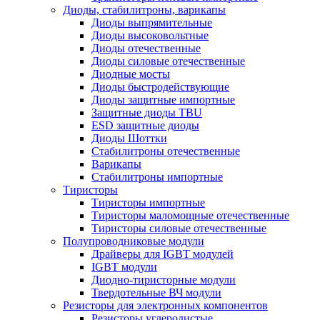
Диоды, стабилитроны, варикапы
Диоды выпрямительные
Диоды высоковольтные
Диоды отечественные
Диоды силовые отечественные
Диодные мосты
Диоды быстродействующие
Диоды защитные импортные
Защитные диоды TBU
ESD защитные диоды
Диоды Шоттки
Стабилитроны отечественные
Варикапы
Стабилитроны импортные
Тиристоры
Тиристоры импортные
Тиристоры маломощные отечественные
Тиристоры силовые отечественные
Полупроводниковые модули
Драйверы для IGBT модулей
IGBT модули
Диодно-тиристорные модули
Твердотельные ВЧ модули
Резисторы для электронных компонентов
Резисторы углеродистые