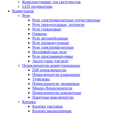
Комплектующие для светодиодов
LED индикаторы
Коммутация
Реле
Реле электромагнитные отечественные
Реле твердотельные, оптореле
Реле герконовые
Герконы
Реле автомобильные
Реле промежуточные
Реле электромагнитные
Интерфейсные реле
Реле программируемые
Аксессуары для реле
Переключатели коммутационные
DIP-переключатели
Переключатели клавишные
Тумблеры
Переключатели движковые
Микро-Переключатели
Переключатели поворотные
Пакетные выключатели
Кнопки
Кнопки тактовые
Кнопки миниатюрные