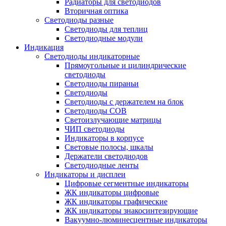
Радиаторы для светодиодов
Вторичная оптика
Светодиоды разные
Светодиоды для теплиц
Светодиодные модули
Индикация
Светодиоды индикаторные
Прямоугольные и цилиндрические
светодиоды
Светодиоды пираньи
Светодиоды
Светодиоды с держателем на блок
Светодиоды COB
Светоизлучающие матрицы
ЧИП светодиоды
Индикаторы в корпусе
Световые полосы, шкалы
Держатели светодиодов
Светодиодные ленты
Индикаторы и дисплеи
Цифровые сегментные индикаторы
ЖК индикаторы цифровые
ЖК индикаторы графические
ЖК индикаторы знакосинтезирующие
Вакуумно-люминесцентные индикаторы