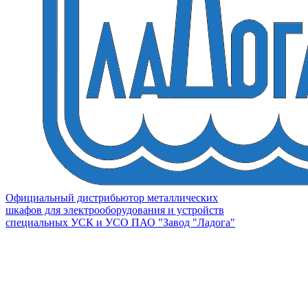
Официальный дистрибьютор металлических
шкафов для электрооборудования и устройств
специальных УСК и УСО ПАО "Завод "Ладога"