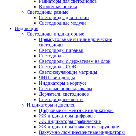
Радиаторы для светодиодов
Вторичная оптика
Светодиоды разные
Светодиоды для теплиц
Светодиодные модули
Индикация
Светодиоды индикаторные
Прямоугольные и цилиндрические
светодиоды
Светодиоды пираньи
Светодиоды
Светодиоды с держателем на блок
Светодиоды COB
Светоизлучающие матрицы
ЧИП светодиоды
Индикаторы в корпусе
Световые полосы, шкалы
Держатели светодиодов
Светодиодные ленты
Индикаторы и дисплеи
Цифровые сегментные индикаторы
ЖК индикаторы цифровые
ЖК индикаторы графические
ЖК индикаторы знакосинтезирующие
Вакуумно-люминесцентные индикаторы