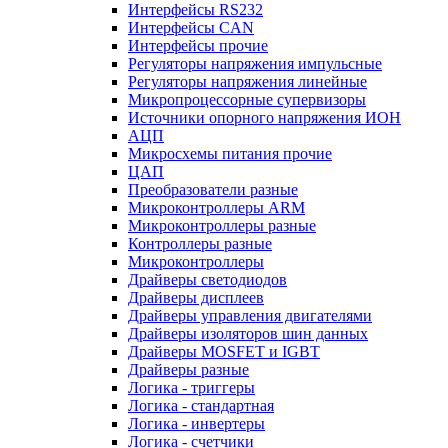
Интерфейсы RS232
Интерфейсы CAN
Интерфейсы прочие
Регуляторы напряжения импульсные
Регуляторы напряжения линейные
Микропроцессорные супервизоры
Источники опорного напряжения ИОН
АЦП
Микросхемы питания прочие
ЦАП
Преобразователи разные
Микроконтроллеры ARM
Микроконтроллеры разные
Контроллеры разные
Микроконтроллеры
Драйверы светодиодов
Драйверы дисплеев
Драйверы управления двигателями
Драйверы изоляторов шин данных
Драйверы MOSFET и IGBT
Драйверы разные
Логика - триггеры
Логика - стандартная
Логика - инвертеры
Логика - счетчики