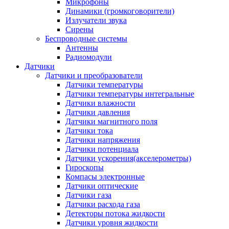
Микрофоны
Динамики (громкоговорители)
Излучатели звука
Сирены
Беспроводные системы
Антенны
Радиомодули
Датчики
Датчики и преобразователи
Датчики температуры
Датчики температуры интегральные
Датчики влажности
Датчики давления
Датчики магнитного поля
Датчики тока
Датчики напряжения
Датчики потенциала
Датчики ускорения(акселерометры)
Гироскопы
Компасы электронные
Датчики оптические
Датчики газа
Датчики расхода газа
Детекторы потока жидкости
Датчики уровня жидкости