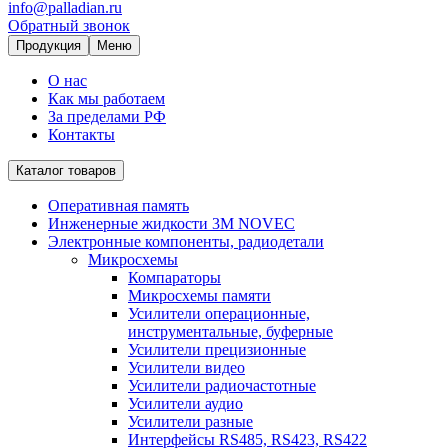
info@palladian.ru
Обратный звонок
Продукция
Меню
О нас
Как мы работаем
За пределами РФ
Контакты
Каталог товаров
Оперативная память
Инженерные жидкости 3M NOVEC
Электронные компоненты, радиодетали
Микросхемы
Компараторы
Микросхемы памяти
Усилители операционные,
инструментальные, буферные
Усилители прецизионные
Усилители видео
Усилители радиочастотные
Усилители аудио
Усилители разные
Интерфейсы RS485, RS423, RS422