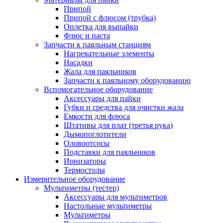
Припой
Припой с флюсом (трубка)
Оплетка для выпайки
Флюс и паста
Запчасти к паяльным станциям
Нагревательные элементы
Насадки
Жала для паяльников
Запчасти к паяльному оборудованию
Вспомогательное оборудование
Аксессуары для пайки
Губки и средства для очистки жала
Емкости для флюса
Штативы для плат (третья рука)
Дымопоглотители
Оловоотсосы
Подставки для паяльников
Ионизаторы
Термостолы
Измерительное оборудование
Мультиметры (тестер)
Аксессуары для мультиметров
Настольные мультиметры
Мультиметры