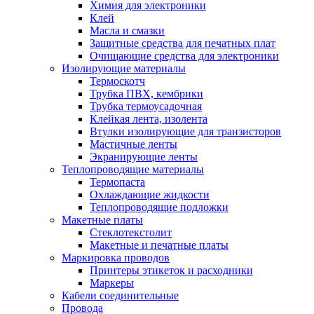
Химия для электроники
Клей
Масла и смазки
Защитные средства для печатных плат
Очищающие средства для электроники
Изолирующие материалы
Термоскотч
Трубка ПВХ, кембрики
Трубка термоусадочная
Клейкая лента, изолента
Втулки изолирующие для транзисторов
Мастичные ленты
Экранирующие ленты
Теплопроводящие материалы
Термопаста
Охлаждающие жидкости
Теплопроводящие подложки
Макетные платы
Стеклотекстолит
Макетные и печатные платы
Маркировка проводов
Принтеры этикеток и расходники
Маркеры
Кабели соединительные
Провода