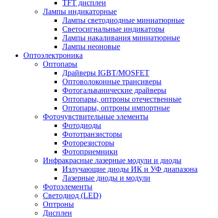
TFT дисплеи
Лампы индикаторные
Лампы светодиодные миниатюрные
Светосигнальные индикаторы
Лампы накаливания миниатюрные
Лампы неоновые
Оптоэлектроника
Оптопары
Драйверы IGBT/MOSFET
Оптоволоконные трансиверы
Фотогальванические драйверы
Оптопары, оптроны отечественные
Оптопары, оптроны импортные
Фоточувствительные элементы
Фотодиоды
Фототранзисторы
Фоторезисторы
Фотоприемники
Инфракрасные лазерные модули и диоды
Излучающие диоды ИК и УФ диапазона
Лазерные диоды и модули
Фотоэлементы
Светодиод (LED)
Оптроны
Дисплеи