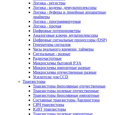
Логика - регистры
Логика - кодеры, демультиплексоры
Логика - буферы и линейные аппаратные
драйверы
Логика - программируемая
Логика - прочая
Цифровые потенциометры
Аналоговые ключи, мультиплексоры
Цифровые сигнальные процессоры (DSP)
Генераторы сигналов
Часы реального времени, таймеры
Сигнальные - разные
Радиочастотные
Микросхемы бытовой РЭА
Микросхемы импортные разные
Микросхемы отечественные разные
Усилители для CCD
Транзисторы
Транзисторы биполярные отечественные
Транзисторы полевые отечественные
Транзисторы биполярные импортные
Составные транзисторы Дарлингтона
СВЧ транзисторы
IGBT транзисторы
Транзисторы полевые импортные