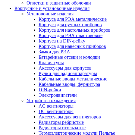
Оплетки и защитные оболочки
Корпусные и установочные изделия
Установочные изделия
Корпуса для РЭА металлические
Корпуса для ручных приборов
Корпуса для настольных приборов
Корпуса для РЭА пластиковые
Корпуса на DIN-рейку
Корпуса для навесных приборов
Замки для РЭА
Батарейные отсеки и колодки
Клавиатуры
Аксессуары для корпусов
Ручки для радиоаппаратуры
Кабельные вводы металлические
Кабельные вводы, фурнитура
DIN-рейки
Электродвигатели
Устройства охлаждения
AC вентиляторы
DC вентиляторы
Аксессуары для вентиляторов
Радиаторы ребристые
Радиаторы игольчатые
Термоэлектрические модули Пельтье