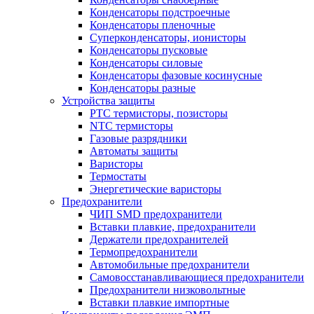
Конденсаторы подстроечные
Конденсаторы пленочные
Суперконденсаторы, ионисторы
Конденсаторы пусковые
Конденсаторы силовые
Конденсаторы фазовые косинусные
Конденсаторы разные
Устройства защиты
PTC термисторы, позисторы
NTC термисторы
Газовые разрядники
Автоматы защиты
Варисторы
Термостаты
Энергетические варисторы
Предохранители
ЧИП SMD предохранители
Вставки плавкие, предохранители
Держатели предохранителей
Термопредохранители
Автомобильные предохранители
Самовосстанавливающиеся предохранители
Предохранители низковольтные
Вставки плавкие импортные