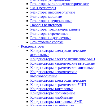
Резисторы металлодиэлектрические
ЧИП резисторы
Резисторы высоковольтные
Резисторы мощные
Резисторы прецизионные
Наборы резисторов
Резисторы токоизмерительные
Резисторы переменные
Резисторы подстроечные
Резисторные сборки
Конденсаторы
Конденсаторы электролитические
аксиальные
Конденсаторы электролитические SMD
Конденсаторы керамические выводные
Конденсаторы керамические дисковые
Конденсаторы керамические
высоковольтные
Конденсаторы электролитические
Конденсаторы керамические ЧИП
Конденсаторы танталовые
Конденсаторы полимерные
Конденсаторы ниобиевые
Конденсаторы танталовые SMD
Конденсаторы снабберные