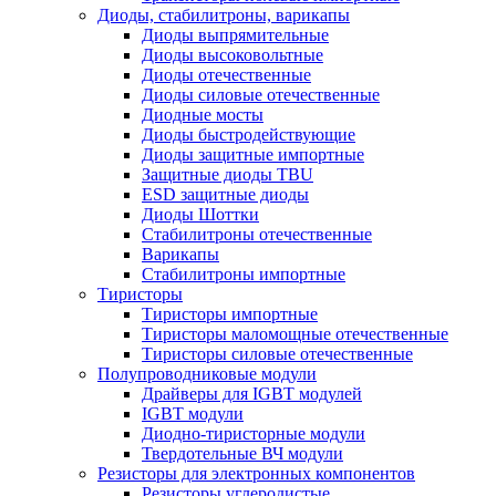
Диоды, стабилитроны, варикапы
Диоды выпрямительные
Диоды высоковольтные
Диоды отечественные
Диоды силовые отечественные
Диодные мосты
Диоды быстродействующие
Диоды защитные импортные
Защитные диоды TBU
ESD защитные диоды
Диоды Шоттки
Стабилитроны отечественные
Варикапы
Стабилитроны импортные
Тиристоры
Тиристоры импортные
Тиристоры маломощные отечественные
Тиристоры силовые отечественные
Полупроводниковые модули
Драйверы для IGBT модулей
IGBT модули
Диодно-тиристорные модули
Твердотельные ВЧ модули
Резисторы для электронных компонентов
Резисторы углеродистые