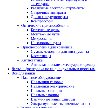
аксессуары
Различные электроинструменты
Сварочные аппараты
Дрели и шуруповерты
Компрессоры
Оптические приспособления
Бестеневые лупы
Монтажные лупы
Микроскопы
Наголовные лупы
Приспособления для хранения
Сумки, чемоданы для инструмента
Кассетницы
Антистатика
Антистатические аксессуары и одежда
Литьё и фрезеровка по индивидуальным проектам
Все для пайки
Паяльное оборудование
Паяльники газовые
Паяльники электрические
Паяльные станции
Паяльные ванны
Вакуумные манипуляторы
Ультразвуковые отмывочные ванны
Материалы для пайки