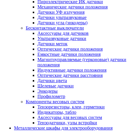
Пироэлектрические ИК датчики
Механические датчики положения
Датчики УФ излучения
Датчики ультразвуковые
Датчики угла (энкодеры)
Бесконтактные выключатели
Аксессуары для датчиков
Ультразвуковые датчики
Датчики меток
Оптические датчики положения
Емкостные датчики положения
Магнитоуправляемые (герконовые) датчики
положения
Индуктивные датчики положения
Оптические датчики расстояния
Датчики цвета
Щелевые датчики
Энкодеры
Профилометр
Компоненты весовых систем
Тензорезисторы, клеи, герметики
Индикаторы, табло
Аксессуары для весовых систем
Тензодатчики, узлы встройки
Металлические шкафы для электрооборудования