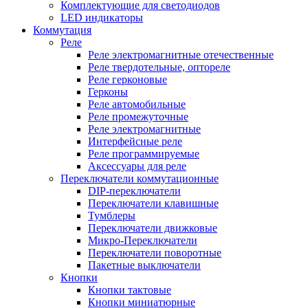
Комплектующие для светодиодов
LED индикаторы
Коммутация
Реле
Реле электромагнитные отечественные
Реле твердотельные, оптореле
Реле герконовые
Герконы
Реле автомобильные
Реле промежуточные
Реле электромагнитные
Интерфейсные реле
Реле программируемые
Аксессуары для реле
Переключатели коммутационные
DIP-переключатели
Переключатели клавишные
Тумблеры
Переключатели движковые
Микро-Переключатели
Переключатели поворотные
Пакетные выключатели
Кнопки
Кнопки тактовые
Кнопки миниатюрные