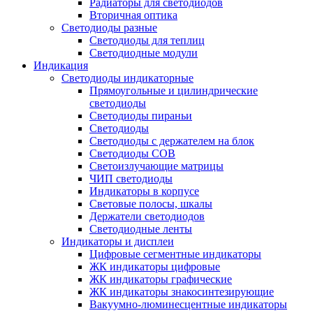
Радиаторы для светодиодов
Вторичная оптика
Светодиоды разные
Светодиоды для теплиц
Светодиодные модули
Индикация
Светодиоды индикаторные
Прямоугольные и цилиндрические
светодиоды
Светодиоды пираньи
Светодиоды
Светодиоды с держателем на блок
Светодиоды COB
Светоизлучающие матрицы
ЧИП светодиоды
Индикаторы в корпусе
Световые полосы, шкалы
Держатели светодиодов
Светодиодные ленты
Индикаторы и дисплеи
Цифровые сегментные индикаторы
ЖК индикаторы цифровые
ЖК индикаторы графические
ЖК индикаторы знакосинтезирующие
Вакуумно-люминесцентные индикаторы