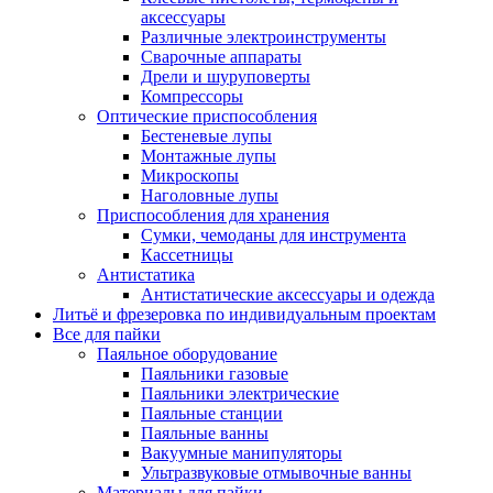
аксессуары
Различные электроинструменты
Сварочные аппараты
Дрели и шуруповерты
Компрессоры
Оптические приспособления
Бестеневые лупы
Монтажные лупы
Микроскопы
Наголовные лупы
Приспособления для хранения
Сумки, чемоданы для инструмента
Кассетницы
Антистатика
Антистатические аксессуары и одежда
Литьё и фрезеровка по индивидуальным проектам
Все для пайки
Паяльное оборудование
Паяльники газовые
Паяльники электрические
Паяльные станции
Паяльные ванны
Вакуумные манипуляторы
Ультразвуковые отмывочные ванны
Материалы для пайки