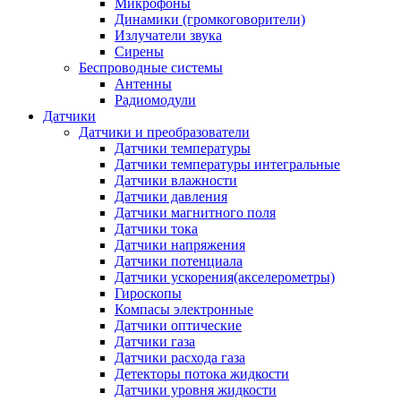
Микрофоны
Динамики (громкоговорители)
Излучатели звука
Сирены
Беспроводные системы
Антенны
Радиомодули
Датчики
Датчики и преобразователи
Датчики температуры
Датчики температуры интегральные
Датчики влажности
Датчики давления
Датчики магнитного поля
Датчики тока
Датчики напряжения
Датчики потенциала
Датчики ускорения(акселерометры)
Гироскопы
Компасы электронные
Датчики оптические
Датчики газа
Датчики расхода газа
Детекторы потока жидкости
Датчики уровня жидкости