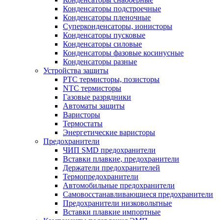
Конденсаторы подстроечные
Конденсаторы пленочные
Суперконденсаторы, ионисторы
Конденсаторы пусковые
Конденсаторы силовые
Конденсаторы фазовые косинусные
Конденсаторы разные
Устройства защиты
PTC термисторы, позисторы
NTC термисторы
Газовые разрядники
Автоматы защиты
Варисторы
Термостаты
Энергетические варисторы
Предохранители
ЧИП SMD предохранители
Вставки плавкие, предохранители
Держатели предохранителей
Термопредохранители
Автомобильные предохранители
Самовосстанавливающиеся предохранители
Предохранители низковольтные
Вставки плавкие импортные