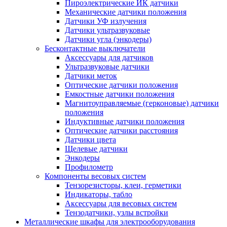
Пироэлектрические ИК датчики
Механические датчики положения
Датчики УФ излучения
Датчики ультразвуковые
Датчики угла (энкодеры)
Бесконтактные выключатели
Аксессуары для датчиков
Ультразвуковые датчики
Датчики меток
Оптические датчики положения
Емкостные датчики положения
Магнитоуправляемые (герконовые) датчики
положения
Индуктивные датчики положения
Оптические датчики расстояния
Датчики цвета
Щелевые датчики
Энкодеры
Профилометр
Компоненты весовых систем
Тензорезисторы, клеи, герметики
Индикаторы, табло
Аксессуары для весовых систем
Тензодатчики, узлы встройки
Металлические шкафы для электрооборудования