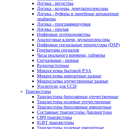
Логика - регистры
Логика - кодеры, демультиплексоры
Логика - буферы и линейные аппаратные
драйверы
Логика - программируемая
Логика - прочая
Цифровые потенциометры
Аналоговые ключи, мультиплексоры
Цифровые сигнальные процессоры (DSP)
Генераторы сигналов
Часы реального времени, таймеры
Сигнальные - разные
Радиочастотные
Микросхемы бытовой РЭА
Микросхемы импортные разные
Микросхемы отечественные разные
Усилители для CCD
Транзисторы
Транзисторы биполярные отечественные
Транзисторы полевые отечественные
Транзисторы биполярные импортные
Составные транзисторы Дарлингтона
СВЧ транзисторы
IGBT транзисторы
Транзисторы полевые импортные