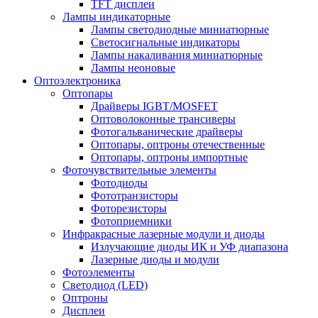
TFT дисплеи
Лампы индикаторные
Лампы светодиодные миниатюрные
Светосигнальные индикаторы
Лампы накаливания миниатюрные
Лампы неоновые
Оптоэлектроника
Оптопары
Драйверы IGBT/MOSFET
Оптоволоконные трансиверы
Фотогальванические драйверы
Оптопары, оптроны отечественные
Оптопары, оптроны импортные
Фоточувствительные элементы
Фотодиоды
Фототранзисторы
Фоторезисторы
Фотоприемники
Инфракрасные лазерные модули и диоды
Излучающие диоды ИК и УФ диапазона
Лазерные диоды и модули
Фотоэлементы
Светодиод (LED)
Оптроны
Дисплеи