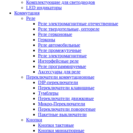
Комплектующие для светодиодов
LED индикаторы
Коммутация
Реле
Реле электромагнитные отечественные
Реле твердотельные, оптореле
Реле герконовые
Герконы
Реле автомобильные
Реле промежуточные
Реле электромагнитные
Интерфейсные реле
Реле программируемые
Аксессуары для реле
Переключатели коммутационные
DIP-переключатели
Переключатели клавишные
Тумблеры
Переключатели движковые
Микро-Переключатели
Переключатели поворотные
Пакетные выключатели
Кнопки
Кнопки тактовые
Кнопки миниатюрные