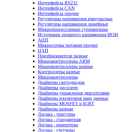
Интерфейсы RS232
Интерфейсы CAN
Интерфейсы прочие
Регуляторы напряжения импульсные
Регуляторы напряжения линейные
Микропроцессорные супервизоры
Источники опорного напряжения ИОН
АЦП
Микросхемы питания прочие
ЦАП
Преобразователи разные
Микроконтроллеры ARM
Микроконтроллеры разные
Контроллеры разные
Микроконтроллеры
Драйверы светодиодов
Драйверы дисплеев
Драйверы управления двигателями
Драйверы изоляторов шин данных
Драйверы MOSFET и IGBT
Драйверы разные
Логика - триггеры
Логика - стандартная
Логика - инвертеры
Логика - счетчики