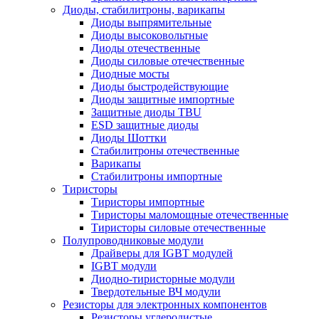
Диоды, стабилитроны, варикапы
Диоды выпрямительные
Диоды высоковольтные
Диоды отечественные
Диоды силовые отечественные
Диодные мосты
Диоды быстродействующие
Диоды защитные импортные
Защитные диоды TBU
ESD защитные диоды
Диоды Шоттки
Стабилитроны отечественные
Варикапы
Стабилитроны импортные
Тиристоры
Тиристоры импортные
Тиристоры маломощные отечественные
Тиристоры силовые отечественные
Полупроводниковые модули
Драйверы для IGBT модулей
IGBT модули
Диодно-тиристорные модули
Твердотельные ВЧ модули
Резисторы для электронных компонентов
Резисторы углеродистые