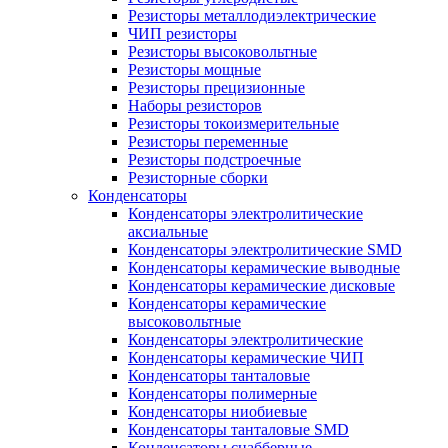
Резисторы металлодиэлектрические
ЧИП резисторы
Резисторы высоковольтные
Резисторы мощные
Резисторы прецизионные
Наборы резисторов
Резисторы токоизмерительные
Резисторы переменные
Резисторы подстроечные
Резисторные сборки
Конденсаторы
Конденсаторы электролитические
аксиальные
Конденсаторы электролитические SMD
Конденсаторы керамические выводные
Конденсаторы керамические дисковые
Конденсаторы керамические
высоковольтные
Конденсаторы электролитические
Конденсаторы керамические ЧИП
Конденсаторы танталовые
Конденсаторы полимерные
Конденсаторы ниобиевые
Конденсаторы танталовые SMD
Конденсаторы снабберные