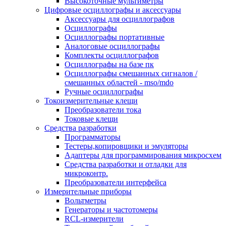
Высокоточные мультиметры
Цифровые осциллографы и аксессуары
Аксессуары для осциллографов
Осциллографы
Осциллографы портативные
Аналоговые осциллографы
Комплекты осциллографов
Осциллографы на базе пк
Осциллографы смешанных сигналов /
смешанных областей - mso/mdo
Ручные осциллографы
Токоизмерительные клещи
Преобразователи тока
Токовые клещи
Средства разработки
Программаторы
Тестеры,копировщики и эмуляторы
Адаптеры для программирования микросхем
Cредства разработки и отладки для
микроконтр.
Преобразователи интерфейса
Измерительные приборы
Вольтметры
Генераторы и частотомеры
RCL-измерители