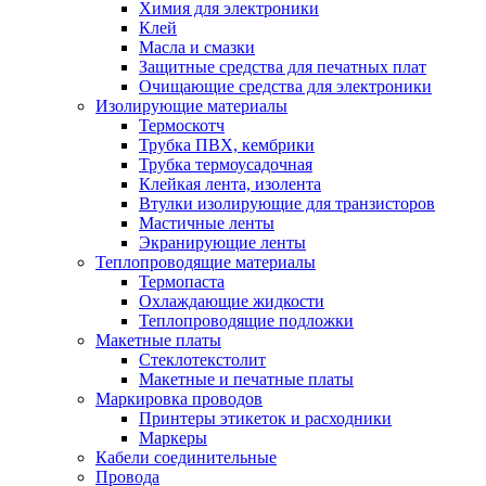
Химия для электроники
Клей
Масла и смазки
Защитные средства для печатных плат
Очищающие средства для электроники
Изолирующие материалы
Термоскотч
Трубка ПВХ, кембрики
Трубка термоусадочная
Клейкая лента, изолента
Втулки изолирующие для транзисторов
Мастичные ленты
Экранирующие ленты
Теплопроводящие материалы
Термопаста
Охлаждающие жидкости
Теплопроводящие подложки
Макетные платы
Стеклотекстолит
Макетные и печатные платы
Маркировка проводов
Принтеры этикеток и расходники
Маркеры
Кабели соединительные
Провода