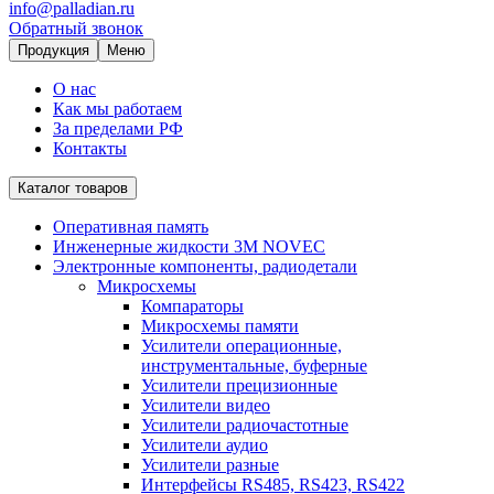
info@palladian.ru
Обратный звонок
Продукция
Меню
О нас
Как мы работаем
За пределами РФ
Контакты
Каталог товаров
Оперативная память
Инженерные жидкости 3M NOVEC
Электронные компоненты, радиодетали
Микросхемы
Компараторы
Микросхемы памяти
Усилители операционные,
инструментальные, буферные
Усилители прецизионные
Усилители видео
Усилители радиочастотные
Усилители аудио
Усилители разные
Интерфейсы RS485, RS423, RS422