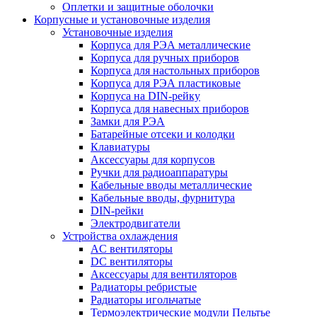
Оплетки и защитные оболочки
Корпусные и установочные изделия
Установочные изделия
Корпуса для РЭА металлические
Корпуса для ручных приборов
Корпуса для настольных приборов
Корпуса для РЭА пластиковые
Корпуса на DIN-рейку
Корпуса для навесных приборов
Замки для РЭА
Батарейные отсеки и колодки
Клавиатуры
Аксессуары для корпусов
Ручки для радиоаппаратуры
Кабельные вводы металлические
Кабельные вводы, фурнитура
DIN-рейки
Электродвигатели
Устройства охлаждения
AC вентиляторы
DC вентиляторы
Аксессуары для вентиляторов
Радиаторы ребристые
Радиаторы игольчатые
Термоэлектрические модули Пельтье