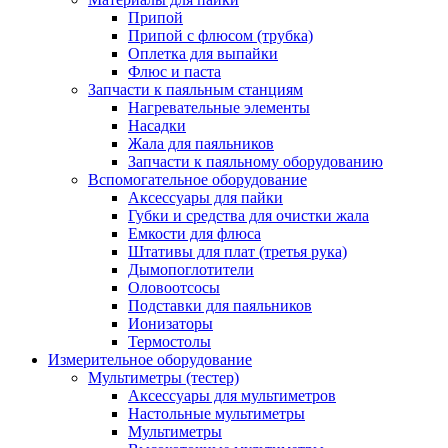
Припой
Припой с флюсом (трубка)
Оплетка для выпайки
Флюс и паста
Запчасти к паяльным станциям
Нагревательные элементы
Насадки
Жала для паяльников
Запчасти к паяльному оборудованию
Вспомогательное оборудование
Аксессуары для пайки
Губки и средства для очистки жала
Емкости для флюса
Штативы для плат (третья рука)
Дымопоглотители
Оловоотсосы
Подставки для паяльников
Ионизаторы
Термостолы
Измерительное оборудование
Мультиметры (тестер)
Аксессуары для мультиметров
Настольные мультиметры
Мультиметры