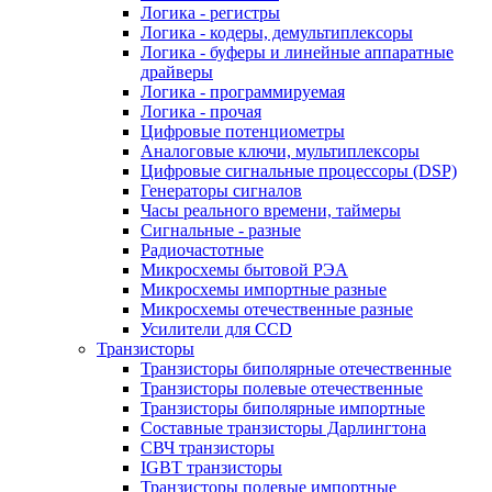
Логика - регистры
Логика - кодеры, демультиплексоры
Логика - буферы и линейные аппаратные
драйверы
Логика - программируемая
Логика - прочая
Цифровые потенциометры
Аналоговые ключи, мультиплексоры
Цифровые сигнальные процессоры (DSP)
Генераторы сигналов
Часы реального времени, таймеры
Сигнальные - разные
Радиочастотные
Микросхемы бытовой РЭА
Микросхемы импортные разные
Микросхемы отечественные разные
Усилители для CCD
Транзисторы
Транзисторы биполярные отечественные
Транзисторы полевые отечественные
Транзисторы биполярные импортные
Составные транзисторы Дарлингтона
СВЧ транзисторы
IGBT транзисторы
Транзисторы полевые импортные