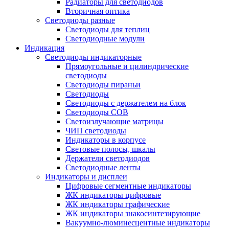
Радиаторы для светодиодов
Вторичная оптика
Светодиоды разные
Светодиоды для теплиц
Светодиодные модули
Индикация
Светодиоды индикаторные
Прямоугольные и цилиндрические
светодиоды
Светодиоды пираньи
Светодиоды
Светодиоды с держателем на блок
Светодиоды COB
Светоизлучающие матрицы
ЧИП светодиоды
Индикаторы в корпусе
Световые полосы, шкалы
Держатели светодиодов
Светодиодные ленты
Индикаторы и дисплеи
Цифровые сегментные индикаторы
ЖК индикаторы цифровые
ЖК индикаторы графические
ЖК индикаторы знакосинтезирующие
Вакуумно-люминесцентные индикаторы