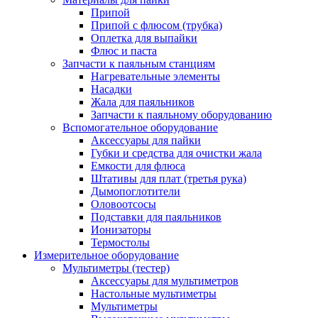
Припой
Припой с флюсом (трубка)
Оплетка для выпайки
Флюс и паста
Запчасти к паяльным станциям
Нагревательные элементы
Насадки
Жала для паяльников
Запчасти к паяльному оборудованию
Вспомогательное оборудование
Аксессуары для пайки
Губки и средства для очистки жала
Емкости для флюса
Штативы для плат (третья рука)
Дымопоглотители
Оловоотсосы
Подставки для паяльников
Ионизаторы
Термостолы
Измерительное оборудование
Мультиметры (тестер)
Аксессуары для мультиметров
Настольные мультиметры
Мультиметры