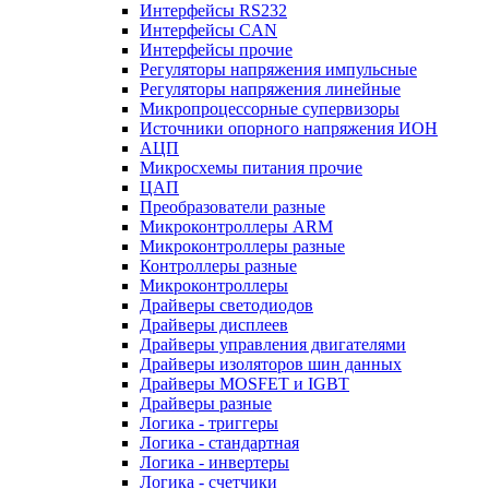
Интерфейсы RS232
Интерфейсы CAN
Интерфейсы прочие
Регуляторы напряжения импульсные
Регуляторы напряжения линейные
Микропроцессорные супервизоры
Источники опорного напряжения ИОН
АЦП
Микросхемы питания прочие
ЦАП
Преобразователи разные
Микроконтроллеры ARM
Микроконтроллеры разные
Контроллеры разные
Микроконтроллеры
Драйверы светодиодов
Драйверы дисплеев
Драйверы управления двигателями
Драйверы изоляторов шин данных
Драйверы MOSFET и IGBT
Драйверы разные
Логика - триггеры
Логика - стандартная
Логика - инвертеры
Логика - счетчики