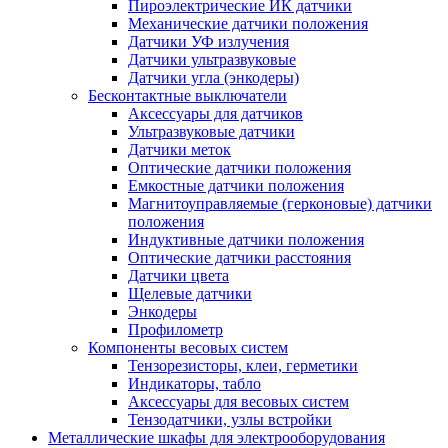
Пироэлектрические ИК датчики
Механические датчики положения
Датчики УФ излучения
Датчики ультразвуковые
Датчики угла (энкодеры)
Бесконтактные выключатели
Аксессуары для датчиков
Ультразвуковые датчики
Датчики меток
Оптические датчики положения
Емкостные датчики положения
Магнитоуправляемые (герконовые) датчики
положения
Индуктивные датчики положения
Оптические датчики расстояния
Датчики цвета
Щелевые датчики
Энкодеры
Профилометр
Компоненты весовых систем
Тензорезисторы, клеи, герметики
Индикаторы, табло
Аксессуары для весовых систем
Тензодатчики, узлы встройки
Металлические шкафы для электрооборудования