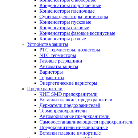
Конденсаторы подстроечные
Конденсаторы пленочные
Суперконденсаторы, ионисторы
Конденсаторы пусковые
Конденсаторы силовые
Конденсаторы фазовые косинусные
Конденсаторы разные
Устройства защиты
PTC термисторы, позисторы
NTC термисторы
Газовые разрядники
Автоматы защиты
Варисторы
Термостаты
Энергетические варисторы
Предохранители
ЧИП SMD предохранители
Вставки плавкие, предохранители
Держатели предохранителей
Термопредохранители
Автомобильные предохранители
Самовосстанавливающиеся предохранители
Предохранители низковольтные
Вставки плавкие импортные