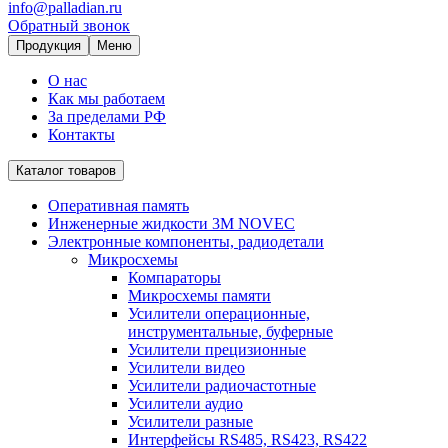
info@palladian.ru
Обратный звонок
Продукция
Меню
О нас
Как мы работаем
За пределами РФ
Контакты
Каталог товаров
Оперативная память
Инженерные жидкости 3M NOVEC
Электронные компоненты, радиодетали
Микросхемы
Компараторы
Микросхемы памяти
Усилители операционные,
инструментальные, буферные
Усилители прецизионные
Усилители видео
Усилители радиочастотные
Усилители аудио
Усилители разные
Интерфейсы RS485, RS423, RS422