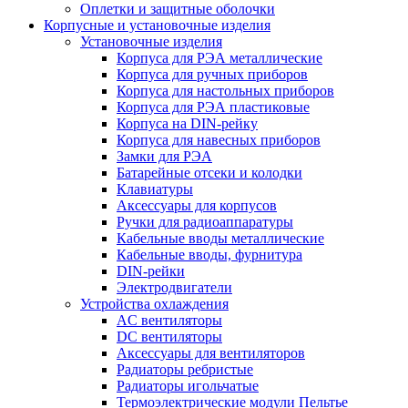
Оплетки и защитные оболочки
Корпусные и установочные изделия
Установочные изделия
Корпуса для РЭА металлические
Корпуса для ручных приборов
Корпуса для настольных приборов
Корпуса для РЭА пластиковые
Корпуса на DIN-рейку
Корпуса для навесных приборов
Замки для РЭА
Батарейные отсеки и колодки
Клавиатуры
Аксессуары для корпусов
Ручки для радиоаппаратуры
Кабельные вводы металлические
Кабельные вводы, фурнитура
DIN-рейки
Электродвигатели
Устройства охлаждения
AC вентиляторы
DC вентиляторы
Аксессуары для вентиляторов
Радиаторы ребристые
Радиаторы игольчатые
Термоэлектрические модули Пельтье