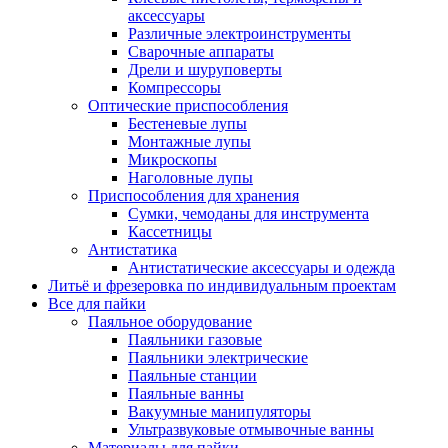
аксессуары
Различные электроинструменты
Сварочные аппараты
Дрели и шуруповерты
Компрессоры
Оптические приспособления
Бестеневые лупы
Монтажные лупы
Микроскопы
Наголовные лупы
Приспособления для хранения
Сумки, чемоданы для инструмента
Кассетницы
Антистатика
Антистатические аксессуары и одежда
Литьё и фрезеровка по индивидуальным проектам
Все для пайки
Паяльное оборудование
Паяльники газовые
Паяльники электрические
Паяльные станции
Паяльные ванны
Вакуумные манипуляторы
Ультразвуковые отмывочные ванны
Материалы для пайки