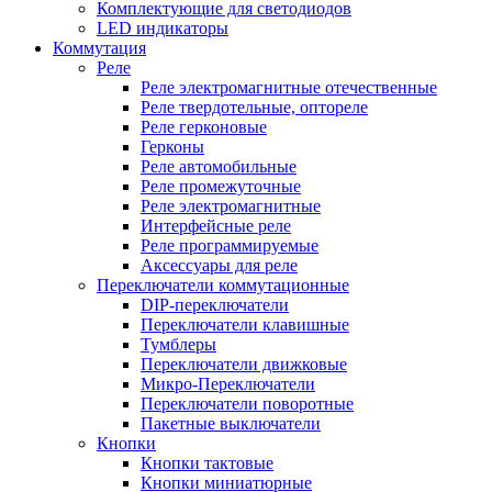
Комплектующие для светодиодов
LED индикаторы
Коммутация
Реле
Реле электромагнитные отечественные
Реле твердотельные, оптореле
Реле герконовые
Герконы
Реле автомобильные
Реле промежуточные
Реле электромагнитные
Интерфейсные реле
Реле программируемые
Аксессуары для реле
Переключатели коммутационные
DIP-переключатели
Переключатели клавишные
Тумблеры
Переключатели движковые
Микро-Переключатели
Переключатели поворотные
Пакетные выключатели
Кнопки
Кнопки тактовые
Кнопки миниатюрные