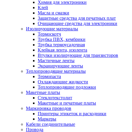
Химия для электроники
Клей
Масла и смазки
Защитные средства для печатных плат
Очищающие средства для электроники
Изолирующие материалы
Термоскотч
Трубка ПВХ, кембрики
Трубка термоусадочная
Клейкая лента, изолента
Втулки изолирующие для транзисторов
Мастичные ленты
Экранирующие ленты
Теплопроводящие материалы
Термопаста
Охлаждающие жидкости
Теплопроводящие подложки
Макетные платы
Стеклотекстолит
Макетные и печатные платы
Маркировка проводов
Принтеры этикеток и расходники
Маркеры
Кабели соединительные
Провода