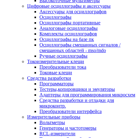
Высокоточные мультиметры
Цифровые осциллографы и аксессуары
Аксессуары для осциллографов
Осциллографы
Осциллографы портативные
Аналоговые осциллографы
Комплекты осциллографов
Осциллографы на базе пк
Осциллографы смешанных сигналов /
смешанных областей - mso/mdo
Ручные осциллографы
Токоизмерительные клещи
Преобразователи тока
Токовые клещи
Средства разработки
Программаторы
Тестеры,копировщики и эмуляторы
Адаптеры для программирования микросхем
Cредства разработки и отладки для
микроконтр.
Преобразователи интерфейса
Измерительные приборы
Вольтметры
Генераторы и частотомеры
RCL-измерители