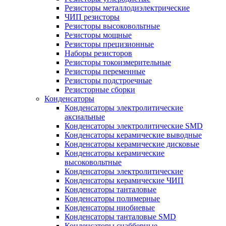
Резисторы металлодиэлектрические
ЧИП резисторы
Резисторы высоковольтные
Резисторы мощные
Резисторы прецизионные
Наборы резисторов
Резисторы токоизмерительные
Резисторы переменные
Резисторы подстроечные
Резисторные сборки
Конденсаторы
Конденсаторы электролитические
аксиальные
Конденсаторы электролитические SMD
Конденсаторы керамические выводные
Конденсаторы керамические дисковые
Конденсаторы керамические
высоковольтные
Конденсаторы электролитические
Конденсаторы керамические ЧИП
Конденсаторы танталовые
Конденсаторы полимерные
Конденсаторы ниобиевые
Конденсаторы танталовые SMD
Конденсаторы снабберные