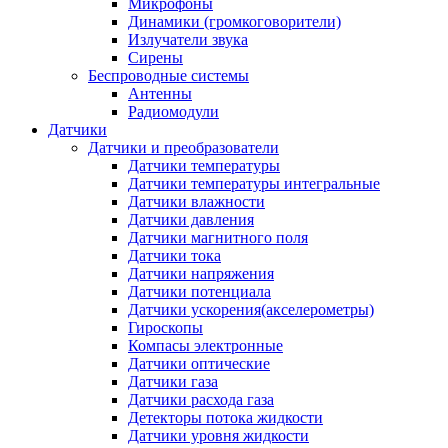
Микрофоны
Динамики (громкоговорители)
Излучатели звука
Сирены
Беспроводные системы
Антенны
Радиомодули
Датчики
Датчики и преобразователи
Датчики температуры
Датчики температуры интегральные
Датчики влажности
Датчики давления
Датчики магнитного поля
Датчики тока
Датчики напряжения
Датчики потенциала
Датчики ускорения(акселерометры)
Гироскопы
Компасы электронные
Датчики оптические
Датчики газа
Датчики расхода газа
Детекторы потока жидкости
Датчики уровня жидкости