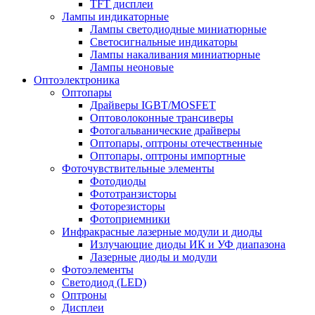
TFT дисплеи
Лампы индикаторные
Лампы светодиодные миниатюрные
Светосигнальные индикаторы
Лампы накаливания миниатюрные
Лампы неоновые
Оптоэлектроника
Оптопары
Драйверы IGBT/MOSFET
Оптоволоконные трансиверы
Фотогальванические драйверы
Оптопары, оптроны отечественные
Оптопары, оптроны импортные
Фоточувствительные элементы
Фотодиоды
Фототранзисторы
Фоторезисторы
Фотоприемники
Инфракрасные лазерные модули и диоды
Излучающие диоды ИК и УФ диапазона
Лазерные диоды и модули
Фотоэлементы
Светодиод (LED)
Оптроны
Дисплеи