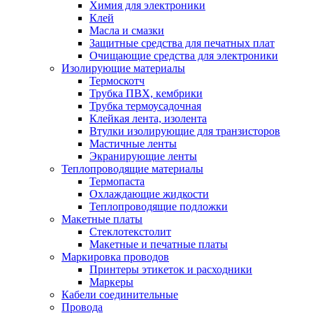
Химия для электроники
Клей
Масла и смазки
Защитные средства для печатных плат
Очищающие средства для электроники
Изолирующие материалы
Термоскотч
Трубка ПВХ, кембрики
Трубка термоусадочная
Клейкая лента, изолента
Втулки изолирующие для транзисторов
Мастичные ленты
Экранирующие ленты
Теплопроводящие материалы
Термопаста
Охлаждающие жидкости
Теплопроводящие подложки
Макетные платы
Стеклотекстолит
Макетные и печатные платы
Маркировка проводов
Принтеры этикеток и расходники
Маркеры
Кабели соединительные
Провода