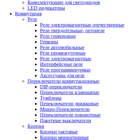
Комплектующие для светодиодов
LED индикаторы
Коммутация
Реле
Реле электромагнитные отечественные
Реле твердотельные, оптореле
Реле герконовые
Герконы
Реле автомобильные
Реле промежуточные
Реле электромагнитные
Интерфейсные реле
Реле программируемые
Аксессуары для реле
Переключатели коммутационные
DIP-переключатели
Переключатели клавишные
Тумблеры
Переключатели движковые
Микро-Переключатели
Переключатели поворотные
Пакетные выключатели
Кнопки
Кнопки тактовые
Кнопки миниатюрные