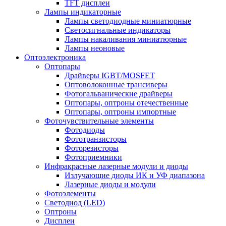
TFT дисплеи
Лампы индикаторные
Лампы светодиодные миниатюрные
Светосигнальные индикаторы
Лампы накаливания миниатюрные
Лампы неоновые
Оптоэлектроника
Оптопары
Драйверы IGBT/MOSFET
Оптоволоконные трансиверы
Фотогальванические драйверы
Оптопары, оптроны отечественные
Оптопары, оптроны импортные
Фоточувствительные элементы
Фотодиоды
Фототранзисторы
Фоторезисторы
Фотоприемники
Инфракрасные лазерные модули и диоды
Излучающие диоды ИК и УФ диапазона
Лазерные диоды и модули
Фотоэлементы
Светодиод (LED)
Оптроны
Дисплеи