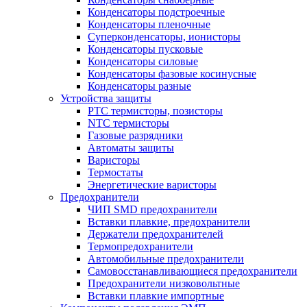
Конденсаторы подстроечные
Конденсаторы пленочные
Суперконденсаторы, ионисторы
Конденсаторы пусковые
Конденсаторы силовые
Конденсаторы фазовые косинусные
Конденсаторы разные
Устройства защиты
PTC термисторы, позисторы
NTC термисторы
Газовые разрядники
Автоматы защиты
Варисторы
Термостаты
Энергетические варисторы
Предохранители
ЧИП SMD предохранители
Вставки плавкие, предохранители
Держатели предохранителей
Термопредохранители
Автомобильные предохранители
Самовосстанавливающиеся предохранители
Предохранители низковольтные
Вставки плавкие импортные