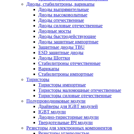
Диоды, стабилитроны, варикапы
Диоды выпрямительные
Диоды высоковольтные
Диоды отечественные
Диоды силовые отечественные
Диодные мосты
Диоды быстродействующие
Диоды защитные импортные
Защитные диоды TBU
ESD защитные диоды
Диоды Шоттки
Стабилитроны отечественные
Варикапы
Стабилитроны импортные
Тиристоры
Тиристоры импортные
Тиристоры маломощные отечественные
Тиристоры силовые отечественные
Полупроводниковые модули
Драйверы для IGBT модулей
IGBT модули
Диодно-тиристорные модули
Твердотельные ВЧ модули
Резисторы для электронных компонентов
Резисторы углеродистые