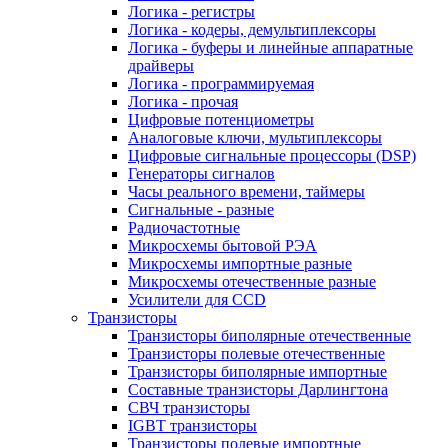
Логика - регистры
Логика - кодеры, демультиплексоры
Логика - буферы и линейные аппаратные
драйверы
Логика - программируемая
Логика - прочая
Цифровые потенциометры
Аналоговые ключи, мультиплексоры
Цифровые сигнальные процессоры (DSP)
Генераторы сигналов
Часы реального времени, таймеры
Сигнальные - разные
Радиочастотные
Микросхемы бытовой РЭА
Микросхемы импортные разные
Микросхемы отечественные разные
Усилители для CCD
Транзисторы
Транзисторы биполярные отечественные
Транзисторы полевые отечественные
Транзисторы биполярные импортные
Составные транзисторы Дарлингтона
СВЧ транзисторы
IGBT транзисторы
Транзисторы полевые импортные