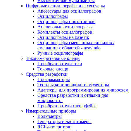
Высокоточные мультиметры
Цифровые осциллографы и аксессуары
Аксессуары для осциллографов
Осциллографы
Осциллографы портативные
Аналоговые осциллографы
Комплекты осциллографов
Осциллографы на базе пк
Осциллографы смешанных сигналов /
смешанных областей - mso/mdo
Ручные осциллографы
Токоизмерительные клещи
Преобразователи тока
Токовые клещи
Средства разработки
Программаторы
Тестеры,копировщики и эмуляторы
Адаптеры для программирования микросхем
Cредства разработки и отладки для
микроконтр.
Преобразователи интерфейса
Измерительные приборы
Вольтметры
Генераторы и частотомеры
RCL-измерители