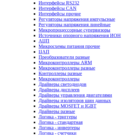
Интерфейсы RS232
Интерфейсы CAN
Интерфейсы прочие
Регуляторы напряжения импульсные
Регуляторы напряжения линейные
Микропроцессорные супервизоры
Источники опорного напряжения ИОН
АЦП
Микросхемы питания прочие
ЦАП
Преобразователи разные
Микроконтроллеры ARM
Микроконтроллеры разные
Контроллеры разные
Микроконтроллеры
Драйверы светодиодов
Драйверы дисплеев
Драйверы управления двигателями
Драйверы изоляторов шин данных
Драйверы MOSFET и IGBT
Драйверы разные
Логика - триггеры
Логика - стандартная
Логика - инвертеры
Логика - счетчики