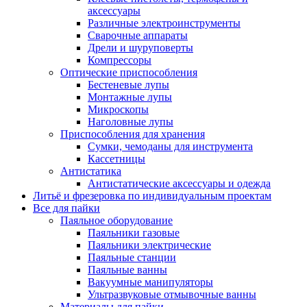
аксессуары
Различные электроинструменты
Сварочные аппараты
Дрели и шуруповерты
Компрессоры
Оптические приспособления
Бестеневые лупы
Монтажные лупы
Микроскопы
Наголовные лупы
Приспособления для хранения
Сумки, чемоданы для инструмента
Кассетницы
Антистатика
Антистатические аксессуары и одежда
Литьё и фрезеровка по индивидуальным проектам
Все для пайки
Паяльное оборудование
Паяльники газовые
Паяльники электрические
Паяльные станции
Паяльные ванны
Вакуумные манипуляторы
Ультразвуковые отмывочные ванны
Материалы для пайки