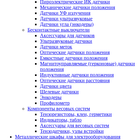
Пироэлектрические ИК датчики
Механические датчики положения
Датчики УФ излучения
Датчики ультразвуковые
Датчики угла (энкодеры)
Бесконтактные выключатели
Аксессуары для датчиков
Ультразвуковые датчики
Датчики меток
Оптические датчики положения
Емкостные датчики положения
Магнитоуправляемые (герконовые) датчики
положения
Индуктивные датчики положения
Оптические датчики расстояния
Датчики цвета
Щелевые датчики
Энкодеры
Профилометр
Компоненты весовых систем
Тензорезисторы, клеи, герметики
Индикаторы, табло
Аксессуары для весовых систем
Тензодатчики, узлы встройки
Металлические шкафы для электрооборудования