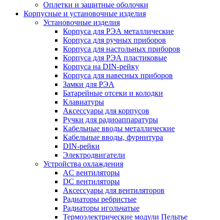
Оплетки и защитные оболочки
Корпусные и установочные изделия
Установочные изделия
Корпуса для РЭА металлические
Корпуса для ручных приборов
Корпуса для настольных приборов
Корпуса для РЭА пластиковые
Корпуса на DIN-рейку
Корпуса для навесных приборов
Замки для РЭА
Батарейные отсеки и колодки
Клавиатуры
Аксессуары для корпусов
Ручки для радиоаппаратуры
Кабельные вводы металлические
Кабельные вводы, фурнитура
DIN-рейки
Электродвигатели
Устройства охлаждения
AC вентиляторы
DC вентиляторы
Аксессуары для вентиляторов
Радиаторы ребристые
Радиаторы игольчатые
Термоэлектрические модули Пельтье