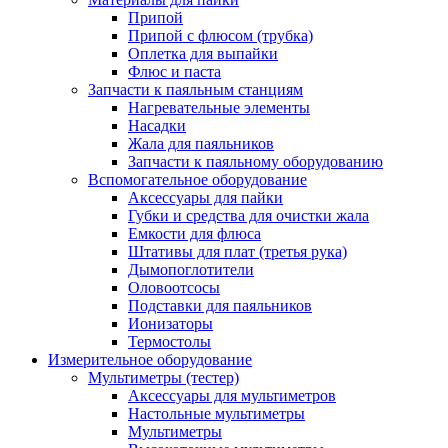
Припой
Припой с флюсом (трубка)
Оплетка для выпайки
Флюс и паста
Запчасти к паяльным станциям
Нагревательные элементы
Насадки
Жала для паяльников
Запчасти к паяльному оборудованию
Вспомогательное оборудование
Аксессуары для пайки
Губки и средства для очистки жала
Емкости для флюса
Штативы для плат (третья рука)
Дымопоглотители
Оловоотсосы
Подставки для паяльников
Ионизаторы
Термостолы
Измерительное оборудование
Мультиметры (тестер)
Аксессуары для мультиметров
Настольные мультиметры
Мультиметры