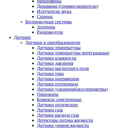
Микрофоны
Динамики (громкоговорители)
Излучатели звука
Сирены
Беспроводные системы
Антенны
Радиомодули
Датчики
Датчики и преобразователи
Датчики температуры
Датчики температуры интегральные
Датчики влажности
Датчики давления
Датчики магнитного поля
Датчики тока
Датчики напряжения
Датчики потенциала
Датчики ускорения(акселерометры)
Гироскопы
Компасы электронные
Датчики оптические
Датчики газа
Датчики расхода газа
Детекторы потока жидкости
Датчики уровня жидкости