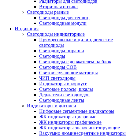
Радиаторы для светодиодов
Вторичная оптика
Светодиоды разные
Светодиоды для теплиц
Светодиодные модули
Индикация
Светодиоды индикаторные
Прямоугольные и цилиндрические
светодиоды
Светодиоды пираньи
Светодиоды
Светодиоды с держателем на блок
Светодиоды COB
Светоизлучающие матрицы
ЧИП светодиоды
Индикаторы в корпусе
Световые полосы, шкалы
Держатели светодиодов
Светодиодные ленты
Индикаторы и дисплеи
Цифровые сегментные индикаторы
ЖК индикаторы цифровые
ЖК индикаторы графические
ЖК индикаторы знакосинтезирующие
Вакуумно-люминесцентные индикаторы