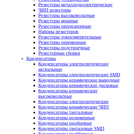
Резисторы металлодиэлектрические
ЧИП резисторы
Резисторы высоковольтные
Резисторы мощные
Резисторы прецизионные
Наборы резисторов
Резисторы токоизмерительные
Резисторы переменные
Резисторы подстроечные
Резисторные сборки
Конденсаторы
Конденсаторы электролитические
аксиальные
Конденсаторы электролитические SMD
Конденсаторы керамические выводные
Конденсаторы керамические дисковые
Конденсаторы керамические
высоковольтные
Конденсаторы электролитические
Конденсаторы керамические ЧИП
Конденсаторы танталовые
Конденсаторы полимерные
Конденсаторы ниобиевые
Конденсаторы танталовые SMD
Конденсаторы снабберные