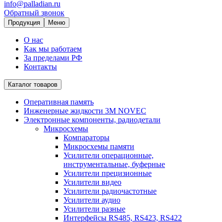
info@palladian.ru
Обратный звонок
Продукция
Меню
О нас
Как мы работаем
За пределами РФ
Контакты
Каталог товаров
Оперативная память
Инженерные жидкости 3M NOVEC
Электронные компоненты, радиодетали
Микросхемы
Компараторы
Микросхемы памяти
Усилители операционные,
инструментальные, буферные
Усилители прецизионные
Усилители видео
Усилители радиочастотные
Усилители аудио
Усилители разные
Интерфейсы RS485, RS423, RS422