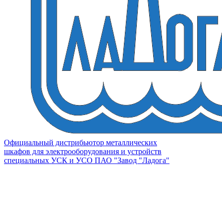
Официальный дистрибьютор металлических
шкафов для электрооборудования и устройств
специальных УСК и УСО ПАО "Завод "Ладога"