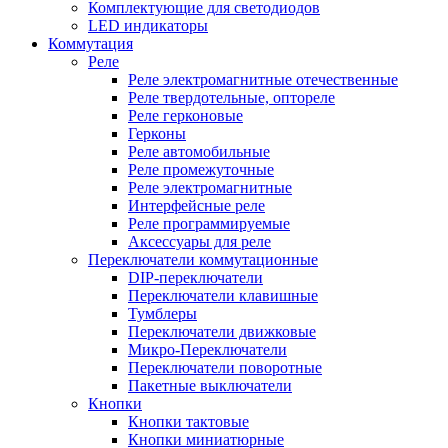
Комплектующие для светодиодов
LED индикаторы
Коммутация
Реле
Реле электромагнитные отечественные
Реле твердотельные, оптореле
Реле герконовые
Герконы
Реле автомобильные
Реле промежуточные
Реле электромагнитные
Интерфейсные реле
Реле программируемые
Аксессуары для реле
Переключатели коммутационные
DIP-переключатели
Переключатели клавишные
Тумблеры
Переключатели движковые
Микро-Переключатели
Переключатели поворотные
Пакетные выключатели
Кнопки
Кнопки тактовые
Кнопки миниатюрные