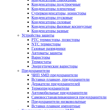
Конденсаторы подстроечные
Конденсаторы пленочные
Суперконденсаторы, ионисторы
Конденсаторы пусковые
Конденсаторы силовые
Конденсаторы фазовые косинусные
Конденсаторы разные
Устройства защиты
PTC термисторы, позисторы
NTC термисторы
Газовые разрядники
Автоматы защиты
Варисторы
Термостаты
Энергетические варисторы
Предохранители
ЧИП SMD предохранители
Вставки плавкие, предохранители
Держатели предохранителей
Термопредохранители
Автомобильные предохранители
Самовосстанавливающиеся предохранители
Предохранители низковольтные
Вставки плавкие импортные