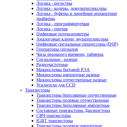
Логика - регистры
Логика - кодеры, демультиплексоры
Логика - буферы и линейные аппаратные
драйверы
Логика - программируемая
Логика - прочая
Цифровые потенциометры
Аналоговые ключи, мультиплексоры
Цифровые сигнальные процессоры (DSP)
Генераторы сигналов
Часы реального времени, таймеры
Сигнальные - разные
Радиочастотные
Микросхемы бытовой РЭА
Микросхемы импортные разные
Микросхемы отечественные разные
Усилители для CCD
Транзисторы
Транзисторы биполярные отечественные
Транзисторы полевые отечественные
Транзисторы биполярные импортные
Составные транзисторы Дарлингтона
СВЧ транзисторы
IGBT транзисторы
Транзисторы полевые импортные