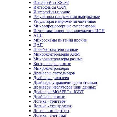
Интерфейсы RS232
Интерфейсы CAN
Интерфейсы прочие
Регуляторы напряжения импульсные
Регуляторы напряжения линейные
Микропроцессорные супервизоры
Источники опорного напряжения ИОН
АЦП
Микросхемы питания прочие
ЦАП
Преобразователи разные
Микроконтроллеры ARM
Микроконтроллеры разные
Контроллеры разные
Микроконтроллеры
Драйверы светодиодов
Драйверы дисплеев
Драйверы управления двигателями
Драйверы изоляторов шин данных
Драйверы MOSFET и IGBT
Драйверы разные
Логика - триггеры
Логика - стандартная
Логика - инвертеры
Логика - счетчики