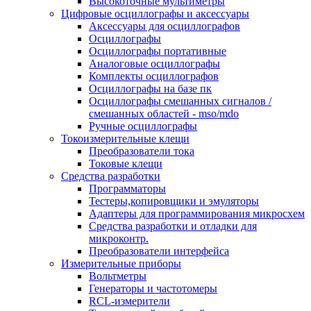
Высокоточные мультиметры
Цифровые осциллографы и аксессуары
Аксессуары для осциллографов
Осциллографы
Осциллографы портативные
Аналоговые осциллографы
Комплекты осциллографов
Осциллографы на базе пк
Осциллографы смешанных сигналов /
смешанных областей - mso/mdo
Ручные осциллографы
Токоизмерительные клещи
Преобразователи тока
Токовые клещи
Средства разработки
Программаторы
Тестеры,копировщики и эмуляторы
Адаптеры для программирования микросхем
Cредства разработки и отладки для
микроконтр.
Преобразователи интерфейса
Измерительные приборы
Вольтметры
Генераторы и частотомеры
RCL-измерители