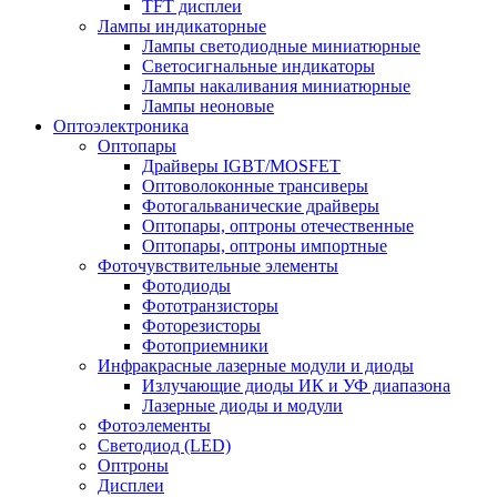
TFT дисплеи
Лампы индикаторные
Лампы светодиодные миниатюрные
Светосигнальные индикаторы
Лампы накаливания миниатюрные
Лампы неоновые
Оптоэлектроника
Оптопары
Драйверы IGBT/MOSFET
Оптоволоконные трансиверы
Фотогальванические драйверы
Оптопары, оптроны отечественные
Оптопары, оптроны импортные
Фоточувствительные элементы
Фотодиоды
Фототранзисторы
Фоторезисторы
Фотоприемники
Инфракрасные лазерные модули и диоды
Излучающие диоды ИК и УФ диапазона
Лазерные диоды и модули
Фотоэлементы
Светодиод (LED)
Оптроны
Дисплеи