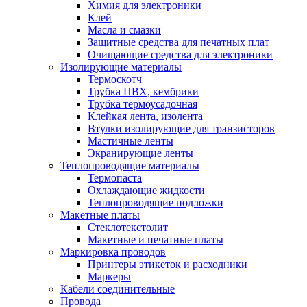
Химия для электроники
Клей
Масла и смазки
Защитные средства для печатных плат
Очищающие средства для электроники
Изолирующие материалы
Термоскотч
Трубка ПВХ, кембрики
Трубка термоусадочная
Клейкая лента, изолента
Втулки изолирующие для транзисторов
Мастичные ленты
Экранирующие ленты
Теплопроводящие материалы
Термопаста
Охлаждающие жидкости
Теплопроводящие подложки
Макетные платы
Стеклотекстолит
Макетные и печатные платы
Маркировка проводов
Принтеры этикеток и расходники
Маркеры
Кабели соединительные
Провода