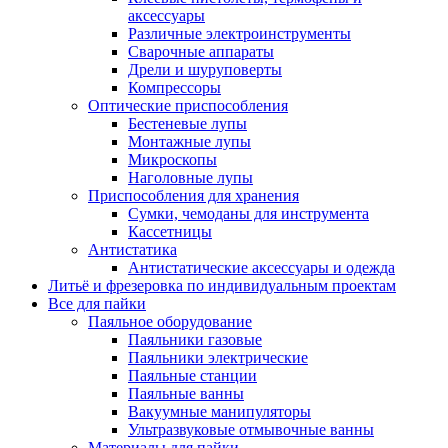
аксессуары
Различные электроинструменты
Сварочные аппараты
Дрели и шуруповерты
Компрессоры
Оптические приспособления
Бестеневые лупы
Монтажные лупы
Микроскопы
Наголовные лупы
Приспособления для хранения
Сумки, чемоданы для инструмента
Кассетницы
Антистатика
Антистатические аксессуары и одежда
Литьё и фрезеровка по индивидуальным проектам
Все для пайки
Паяльное оборудование
Паяльники газовые
Паяльники электрические
Паяльные станции
Паяльные ванны
Вакуумные манипуляторы
Ультразвуковые отмывочные ванны
Материалы для пайки