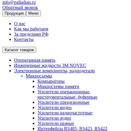
info@palladian.ru
Обратный звонок
Продукция
Меню
О нас
Как мы работаем
За пределами РФ
Контакты
Каталог товаров
Оперативная память
Инженерные жидкости 3M NOVEC
Электронные компоненты, радиодетали
Микросхемы
Компараторы
Микросхемы памяти
Усилители операционные,
инструментальные, буферные
Усилители прецизионные
Усилители видео
Усилители радиочастотные
Усилители аудио
Усилители разные
Интерфейсы RS485, RS423, RS422