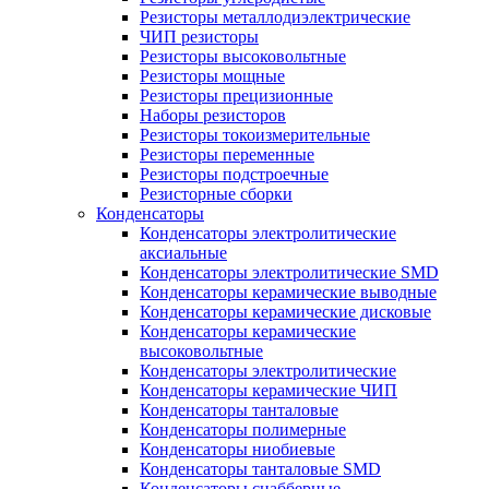
Резисторы металлодиэлектрические
ЧИП резисторы
Резисторы высоковольтные
Резисторы мощные
Резисторы прецизионные
Наборы резисторов
Резисторы токоизмерительные
Резисторы переменные
Резисторы подстроечные
Резисторные сборки
Конденсаторы
Конденсаторы электролитические
аксиальные
Конденсаторы электролитические SMD
Конденсаторы керамические выводные
Конденсаторы керамические дисковые
Конденсаторы керамические
высоковольтные
Конденсаторы электролитические
Конденсаторы керамические ЧИП
Конденсаторы танталовые
Конденсаторы полимерные
Конденсаторы ниобиевые
Конденсаторы танталовые SMD
Конденсаторы снабберные