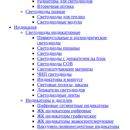
Радиаторы для светодиодов
Вторичная оптика
Светодиоды разные
Светодиоды для теплиц
Светодиодные модули
Индикация
Светодиоды индикаторные
Прямоугольные и цилиндрические
светодиоды
Светодиоды пираньи
Светодиоды
Светодиоды с держателем на блок
Светодиоды COB
Светоизлучающие матрицы
ЧИП светодиоды
Индикаторы в корпусе
Световые полосы, шкалы
Держатели светодиодов
Светодиодные ленты
Индикаторы и дисплеи
Цифровые сегментные индикаторы
ЖК индикаторы цифровые
ЖК индикаторы графические
ЖК индикаторы знакосинтезирующие
Вакуумно-люминесцентные индикаторы