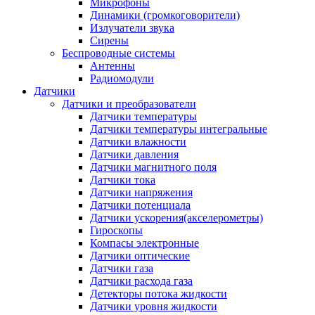
Микрофоны
Динамики (громкоговорители)
Излучатели звука
Сирены
Беспроводные системы
Антенны
Радиомодули
Датчики
Датчики и преобразователи
Датчики температуры
Датчики температуры интегральные
Датчики влажности
Датчики давления
Датчики магнитного поля
Датчики тока
Датчики напряжения
Датчики потенциала
Датчики ускорения(акселерометры)
Гироскопы
Компасы электронные
Датчики оптические
Датчики газа
Датчики расхода газа
Детекторы потока жидкости
Датчики уровня жидкости