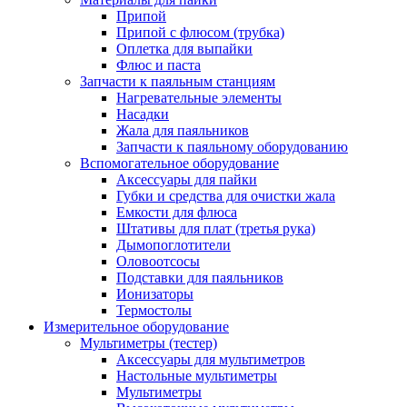
Припой
Припой с флюсом (трубка)
Оплетка для выпайки
Флюс и паста
Запчасти к паяльным станциям
Нагревательные элементы
Насадки
Жала для паяльников
Запчасти к паяльному оборудованию
Вспомогательное оборудование
Аксессуары для пайки
Губки и средства для очистки жала
Емкости для флюса
Штативы для плат (третья рука)
Дымопоглотители
Оловоотсосы
Подставки для паяльников
Ионизаторы
Термостолы
Измерительное оборудование
Мультиметры (тестер)
Аксессуары для мультиметров
Настольные мультиметры
Мультиметры