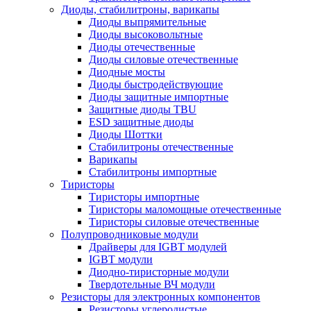
Диоды, стабилитроны, варикапы
Диоды выпрямительные
Диоды высоковольтные
Диоды отечественные
Диоды силовые отечественные
Диодные мосты
Диоды быстродействующие
Диоды защитные импортные
Защитные диоды TBU
ESD защитные диоды
Диоды Шоттки
Стабилитроны отечественные
Варикапы
Стабилитроны импортные
Тиристоры
Тиристоры импортные
Тиристоры маломощные отечественные
Тиристоры силовые отечественные
Полупроводниковые модули
Драйверы для IGBT модулей
IGBT модули
Диодно-тиристорные модули
Твердотельные ВЧ модули
Резисторы для электронных компонентов
Резисторы углеродистые