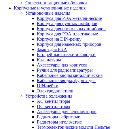
Оплетки и защитные оболочки
Корпусные и установочные изделия
Установочные изделия
Корпуса для РЭА металлические
Корпуса для ручных приборов
Корпуса для настольных приборов
Корпуса для РЭА пластиковые
Корпуса на DIN-рейку
Корпуса для навесных приборов
Замки для РЭА
Батарейные отсеки и колодки
Клавиатуры
Аксессуары для корпусов
Ручки для радиоаппаратуры
Кабельные вводы металлические
Кабельные вводы, фурнитура
DIN-рейки
Электродвигатели
Устройства охлаждения
AC вентиляторы
DC вентиляторы
Аксессуары для вентиляторов
Радиаторы ребристые
Радиаторы игольчатые
Термоэлектрические модули Пельтье