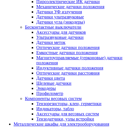
Пироэлектрические ИК датчики
Механические датчики положения
Датчики УФ излучения
Датчики ультразвуковые
Датчики угла (энкодеры)
Бесконтактные выключатели
Аксессуары для датчиков
Ультразвуковые датчики
Датчики меток
Оптические датчики положения
Емкостные датчики положения
Магнитоуправляемые (герконовые) датчики
положения
Индуктивные датчики положения
Оптические датчики расстояния
Датчики цвета
Щелевые датчики
Энкодеры
Профилометр
Компоненты весовых систем
Тензорезисторы, клеи, герметики
Индикаторы, табло
Аксессуары для весовых систем
Тензодатчики, узлы встройки
Металлические шкафы для электрооборудования