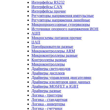
Интерфейсы RS232
Интерфейсы CAN
Интерфейсы прочие
Регуляторы напряжения импульсные
Регуляторы напряжения линейные
Микропроцессорные супервизоры
Источники опорного напряжения ИОН
АЦП
Микросхемы питания прочие
ЦАП
Преобразователи разные
Микроконтроллеры ARM
Микроконтроллеры разные
Контроллеры разные
Микроконтроллеры
Драйверы светодиодов
Драйверы дисплеев
Драйверы управления двигателями
Драйверы изоляторов шин данных
Драйверы MOSFET и IGBT
Драйверы разные
Логика - триггеры
Логика - стандартная
Логика - инвертеры
Логика - счетчики