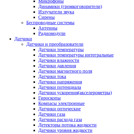
Микрофоны
Динамики (громкоговорители)
Излучатели звука
Сирены
Беспроводные системы
Антенны
Радиомодули
Датчики
Датчики и преобразователи
Датчики температуры
Датчики температуры интегральные
Датчики влажности
Датчики давления
Датчики магнитного поля
Датчики тока
Датчики напряжения
Датчики потенциала
Датчики ускорения(акселерометры)
Гироскопы
Компасы электронные
Датчики оптические
Датчики газа
Датчики расхода газа
Детекторы потока жидкости
Датчики уровня жидкости