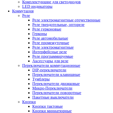
Комплектующие для светодиодов
LED индикаторы
Коммутация
Реле
Реле электромагнитные отечественные
Реле твердотельные, оптореле
Реле герконовые
Герконы
Реле автомобильные
Реле промежуточные
Реле электромагнитные
Интерфейсные реле
Реле программируемые
Аксессуары для реле
Переключатели коммутационные
DIP-переключатели
Переключатели клавишные
Тумблеры
Переключатели движковые
Микро-Переключатели
Переключатели поворотные
Пакетные выключатели
Кнопки
Кнопки тактовые
Кнопки миниатюрные