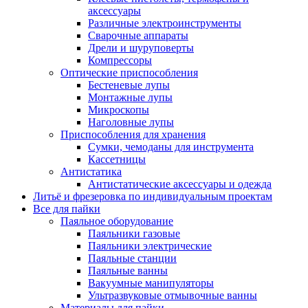
аксессуары
Различные электроинструменты
Сварочные аппараты
Дрели и шуруповерты
Компрессоры
Оптические приспособления
Бестеневые лупы
Монтажные лупы
Микроскопы
Наголовные лупы
Приспособления для хранения
Сумки, чемоданы для инструмента
Кассетницы
Антистатика
Антистатические аксессуары и одежда
Литьё и фрезеровка по индивидуальным проектам
Все для пайки
Паяльное оборудование
Паяльники газовые
Паяльники электрические
Паяльные станции
Паяльные ванны
Вакуумные манипуляторы
Ультразвуковые отмывочные ванны
Материалы для пайки