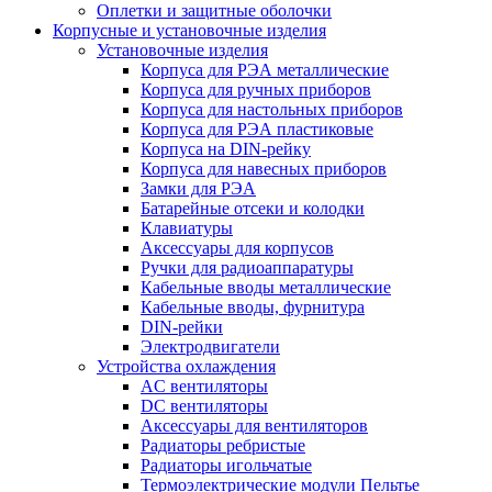
Оплетки и защитные оболочки
Корпусные и установочные изделия
Установочные изделия
Корпуса для РЭА металлические
Корпуса для ручных приборов
Корпуса для настольных приборов
Корпуса для РЭА пластиковые
Корпуса на DIN-рейку
Корпуса для навесных приборов
Замки для РЭА
Батарейные отсеки и колодки
Клавиатуры
Аксессуары для корпусов
Ручки для радиоаппаратуры
Кабельные вводы металлические
Кабельные вводы, фурнитура
DIN-рейки
Электродвигатели
Устройства охлаждения
AC вентиляторы
DC вентиляторы
Аксессуары для вентиляторов
Радиаторы ребристые
Радиаторы игольчатые
Термоэлектрические модули Пельтье