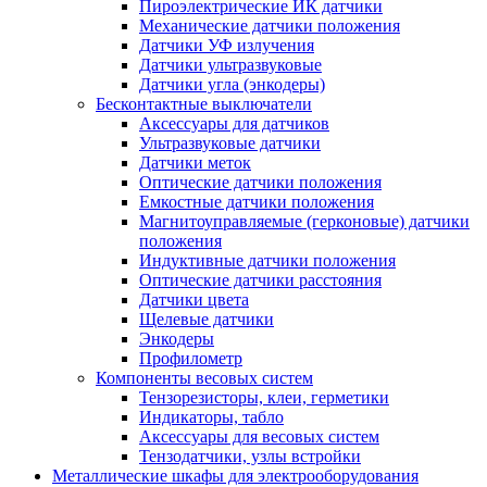
Пироэлектрические ИК датчики
Механические датчики положения
Датчики УФ излучения
Датчики ультразвуковые
Датчики угла (энкодеры)
Бесконтактные выключатели
Аксессуары для датчиков
Ультразвуковые датчики
Датчики меток
Оптические датчики положения
Емкостные датчики положения
Магнитоуправляемые (герконовые) датчики
положения
Индуктивные датчики положения
Оптические датчики расстояния
Датчики цвета
Щелевые датчики
Энкодеры
Профилометр
Компоненты весовых систем
Тензорезисторы, клеи, герметики
Индикаторы, табло
Аксессуары для весовых систем
Тензодатчики, узлы встройки
Металлические шкафы для электрооборудования