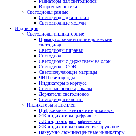
Радиаторы для светодиодов
Вторичная оптика
Светодиоды разные
Светодиоды для теплиц
Светодиодные модули
Индикация
Светодиоды индикаторные
Прямоугольные и цилиндрические
светодиоды
Светодиоды пираньи
Светодиоды
Светодиоды с держателем на блок
Светодиоды COB
Светоизлучающие матрицы
ЧИП светодиоды
Индикаторы в корпусе
Световые полосы, шкалы
Держатели светодиодов
Светодиодные ленты
Индикаторы и дисплеи
Цифровые сегментные индикаторы
ЖК индикаторы цифровые
ЖК индикаторы графические
ЖК индикаторы знакосинтезирующие
Вакуумно-люминесцентные индикаторы