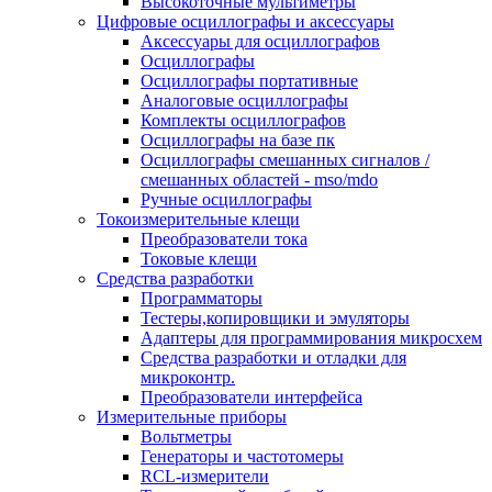
Высокоточные мультиметры
Цифровые осциллографы и аксессуары
Аксессуары для осциллографов
Осциллографы
Осциллографы портативные
Аналоговые осциллографы
Комплекты осциллографов
Осциллографы на базе пк
Осциллографы смешанных сигналов /
смешанных областей - mso/mdo
Ручные осциллографы
Токоизмерительные клещи
Преобразователи тока
Токовые клещи
Средства разработки
Программаторы
Тестеры,копировщики и эмуляторы
Адаптеры для программирования микросхем
Cредства разработки и отладки для
микроконтр.
Преобразователи интерфейса
Измерительные приборы
Вольтметры
Генераторы и частотомеры
RCL-измерители