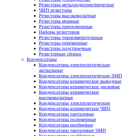
Резисторы металлодиэлектрические
ЧИП резисторы
Резисторы высоковольтные
Резисторы мощные
Резисторы прецизионные
Наборы резисторов
Резисторы токоизмерительные
Резисторы переменные
Резисторы подстроечные
Резисторные сборки
Конденсаторы
Конденсаторы электролитические
аксиальные
Конденсаторы электролитические SMD
Конденсаторы керамические выводные
Конденсаторы керамические дисковые
Конденсаторы керамические
высоковольтные
Конденсаторы электролитические
Конденсаторы керамические ЧИП
Конденсаторы танталовые
Конденсаторы полимерные
Конденсаторы ниобиевые
Конденсаторы танталовые SMD
Конденсаторы снабберные