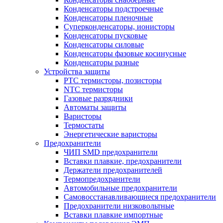
Конденсаторы подстроечные
Конденсаторы пленочные
Суперконденсаторы, ионисторы
Конденсаторы пусковые
Конденсаторы силовые
Конденсаторы фазовые косинусные
Конденсаторы разные
Устройства защиты
PTC термисторы, позисторы
NTC термисторы
Газовые разрядники
Автоматы защиты
Варисторы
Термостаты
Энергетические варисторы
Предохранители
ЧИП SMD предохранители
Вставки плавкие, предохранители
Держатели предохранителей
Термопредохранители
Автомобильные предохранители
Самовосстанавливающиеся предохранители
Предохранители низковольтные
Вставки плавкие импортные