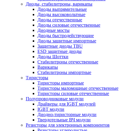
Диоды, стабилитроны, варикапы
Диоды выпрямительные
Диоды высоковольтные
Диоды отечественные
Диоды силовые отечественные
Диодные мосты
Диоды быстродействующие
Диоды защитные импортные
Защитные диоды TBU
ESD защитные диоды
Диоды Шоттки
Стабилитроны отечественные
Варикапы
Стабилитроны импортные
Тиристоры
Тиристоры импортные
Тиристоры маломощные отечественные
Тиристоры силовые отечественные
Полупроводниковые модули
Драйверы для IGBT модулей
IGBT модули
Диодно-тиристорные модули
Твердотельные ВЧ модули
Резисторы для электронных компонентов
Резисторы углеродистые