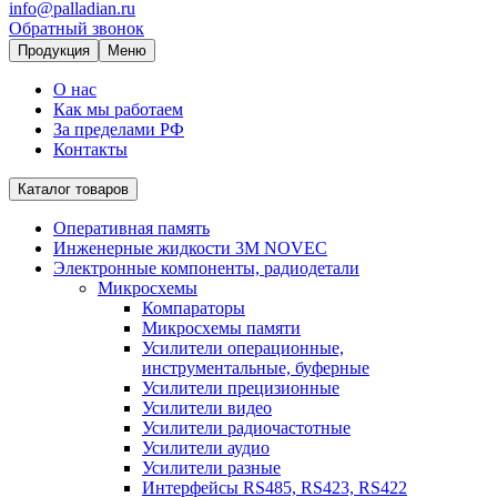
info@palladian.ru
Обратный звонок
Продукция
Меню
О нас
Как мы работаем
За пределами РФ
Контакты
Каталог товаров
Оперативная память
Инженерные жидкости 3M NOVEC
Электронные компоненты, радиодетали
Микросхемы
Компараторы
Микросхемы памяти
Усилители операционные,
инструментальные, буферные
Усилители прецизионные
Усилители видео
Усилители радиочастотные
Усилители аудио
Усилители разные
Интерфейсы RS485, RS423, RS422