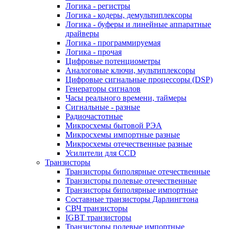
Логика - регистры
Логика - кодеры, демультиплексоры
Логика - буферы и линейные аппаратные
драйверы
Логика - программируемая
Логика - прочая
Цифровые потенциометры
Аналоговые ключи, мультиплексоры
Цифровые сигнальные процессоры (DSP)
Генераторы сигналов
Часы реального времени, таймеры
Сигнальные - разные
Радиочастотные
Микросхемы бытовой РЭА
Микросхемы импортные разные
Микросхемы отечественные разные
Усилители для CCD
Транзисторы
Транзисторы биполярные отечественные
Транзисторы полевые отечественные
Транзисторы биполярные импортные
Составные транзисторы Дарлингтона
СВЧ транзисторы
IGBT транзисторы
Транзисторы полевые импортные