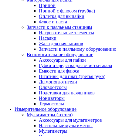
Припой
Припой с флюсом (трубка)
Оплетка для выпайки
Флюс и паста
Запчасти к паяльным станциям
Нагревательные элементы
Насадки
Жала для паяльников
Запчасти к паяльному оборудованию
Вспомогательное оборудование
Аксессуары для пайки
Губки и средства для очистки жала
Емкости для флюса
Штативы для плат (третья рука)
Дымопоглотители
Оловоотсосы
Подставки для паяльников
Ионизаторы
Термостолы
Измерительное оборудование
Мультиметры (тестер)
Аксессуары для мультиметров
Настольные мультиметры
Мультиметры