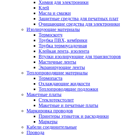
Химия для электроники
Клей
Масла и смазки
Защитные средства для печатных плат
Очищающие средства для электроники
Изолирующие материалы
Термоскотч
Трубка ПВХ, кембрики
Трубка термоусадочная
Клейкая лента, изолента
Втулки изолирующие для транзисторов
Мастичные ленты
Экранирующие ленты
Теплопроводящие материалы
Термопаста
Охлаждающие жидкости
Теплопроводящие подложки
Макетные платы
Стеклотекстолит
Макетные и печатные платы
Маркировка проводов
Принтеры этикеток и расходники
Маркеры
Кабели соединительные
Провода