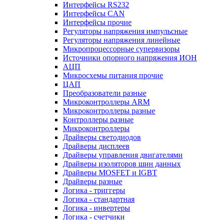
Интерфейсы RS232
Интерфейсы CAN
Интерфейсы прочие
Регуляторы напряжения импульсные
Регуляторы напряжения линейные
Микропроцессорные супервизоры
Источники опорного напряжения ИОН
АЦП
Микросхемы питания прочие
ЦАП
Преобразователи разные
Микроконтроллеры ARM
Микроконтроллеры разные
Контроллеры разные
Микроконтроллеры
Драйверы светодиодов
Драйверы дисплеев
Драйверы управления двигателями
Драйверы изоляторов шин данных
Драйверы MOSFET и IGBT
Драйверы разные
Логика - триггеры
Логика - стандартная
Логика - инвертеры
Логика - счетчики