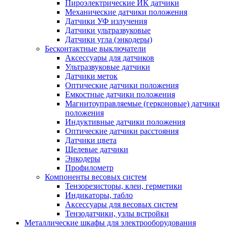
Пироэлектрические ИК датчики
Механические датчики положения
Датчики УФ излучения
Датчики ультразвуковые
Датчики угла (энкодеры)
Бесконтактные выключатели
Аксессуары для датчиков
Ультразвуковые датчики
Датчики меток
Оптические датчики положения
Емкостные датчики положения
Магнитоуправляемые (герконовые) датчики
положения
Индуктивные датчики положения
Оптические датчики расстояния
Датчики цвета
Щелевые датчики
Энкодеры
Профилометр
Компоненты весовых систем
Тензорезисторы, клеи, герметики
Индикаторы, табло
Аксессуары для весовых систем
Тензодатчики, узлы встройки
Металлические шкафы для электрооборудования