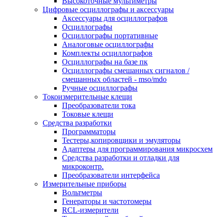
Высокоточные мультиметры
Цифровые осциллографы и аксессуары
Аксессуары для осциллографов
Осциллографы
Осциллографы портативные
Аналоговые осциллографы
Комплекты осциллографов
Осциллографы на базе пк
Осциллографы смешанных сигналов /
смешанных областей - mso/mdo
Ручные осциллографы
Токоизмерительные клещи
Преобразователи тока
Токовые клещи
Средства разработки
Программаторы
Тестеры,копировщики и эмуляторы
Адаптеры для программирования микросхем
Cредства разработки и отладки для
микроконтр.
Преобразователи интерфейса
Измерительные приборы
Вольтметры
Генераторы и частотомеры
RCL-измерители