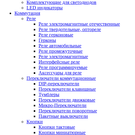
Комплектующие для светодиодов
LED индикаторы
Коммутация
Реле
Реле электромагнитные отечественные
Реле твердотельные, оптореле
Реле герконовые
Герконы
Реле автомобильные
Реле промежуточные
Реле электромагнитные
Интерфейсные реле
Реле программируемые
Аксессуары для реле
Переключатели коммутационные
DIP-переключатели
Переключатели клавишные
Тумблеры
Переключатели движковые
Микро-Переключатели
Переключатели поворотные
Пакетные выключатели
Кнопки
Кнопки тактовые
Кнопки миниатюрные