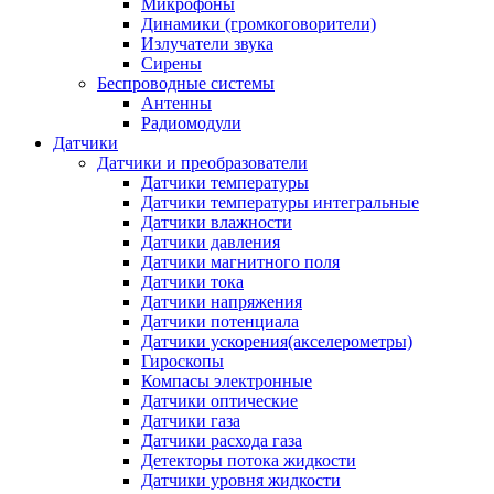
Микрофоны
Динамики (громкоговорители)
Излучатели звука
Сирены
Беспроводные системы
Антенны
Радиомодули
Датчики
Датчики и преобразователи
Датчики температуры
Датчики температуры интегральные
Датчики влажности
Датчики давления
Датчики магнитного поля
Датчики тока
Датчики напряжения
Датчики потенциала
Датчики ускорения(акселерометры)
Гироскопы
Компасы электронные
Датчики оптические
Датчики газа
Датчики расхода газа
Детекторы потока жидкости
Датчики уровня жидкости