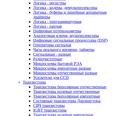
Логика - регистры
Логика - кодеры, демультиплексоры
Логика - буферы и линейные аппаратные
драйверы
Логика - программируемая
Логика - прочая
Цифровые потенциометры
Аналоговые ключи, мультиплексоры
Цифровые сигнальные процессоры (DSP)
Генераторы сигналов
Часы реального времени, таймеры
Сигнальные - разные
Радиочастотные
Микросхемы бытовой РЭА
Микросхемы импортные разные
Микросхемы отечественные разные
Усилители для CCD
Транзисторы
Транзисторы биполярные отечественные
Транзисторы полевые отечественные
Транзисторы биполярные импортные
Составные транзисторы Дарлингтона
СВЧ транзисторы
IGBT транзисторы
Транзисторы полевые импортные