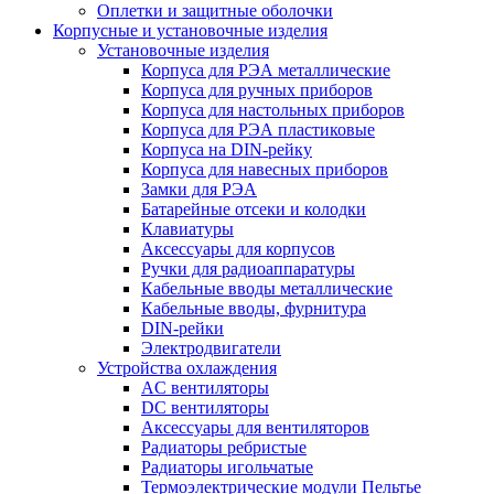
Оплетки и защитные оболочки
Корпусные и установочные изделия
Установочные изделия
Корпуса для РЭА металлические
Корпуса для ручных приборов
Корпуса для настольных приборов
Корпуса для РЭА пластиковые
Корпуса на DIN-рейку
Корпуса для навесных приборов
Замки для РЭА
Батарейные отсеки и колодки
Клавиатуры
Аксессуары для корпусов
Ручки для радиоаппаратуры
Кабельные вводы металлические
Кабельные вводы, фурнитура
DIN-рейки
Электродвигатели
Устройства охлаждения
AC вентиляторы
DC вентиляторы
Аксессуары для вентиляторов
Радиаторы ребристые
Радиаторы игольчатые
Термоэлектрические модули Пельтье