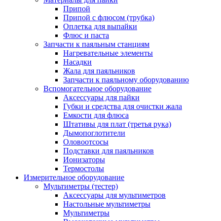
Припой
Припой с флюсом (трубка)
Оплетка для выпайки
Флюс и паста
Запчасти к паяльным станциям
Нагревательные элементы
Насадки
Жала для паяльников
Запчасти к паяльному оборудованию
Вспомогательное оборудование
Аксессуары для пайки
Губки и средства для очистки жала
Емкости для флюса
Штативы для плат (третья рука)
Дымопоглотители
Оловоотсосы
Подставки для паяльников
Ионизаторы
Термостолы
Измерительное оборудование
Мультиметры (тестер)
Аксессуары для мультиметров
Настольные мультиметры
Мультиметры