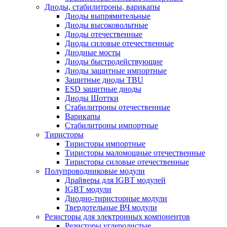
Диоды, стабилитроны, варикапы
Диоды выпрямительные
Диоды высоковольтные
Диоды отечественные
Диоды силовые отечественные
Диодные мосты
Диоды быстродействующие
Диоды защитные импортные
Защитные диоды TBU
ESD защитные диоды
Диоды Шоттки
Стабилитроны отечественные
Варикапы
Стабилитроны импортные
Тиристоры
Тиристоры импортные
Тиристоры маломощные отечественные
Тиристоры силовые отечественные
Полупроводниковые модули
Драйверы для IGBT модулей
IGBT модули
Диодно-тиристорные модули
Твердотельные ВЧ модули
Резисторы для электронных компонентов
Резисторы углеродистые