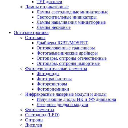
TFT дисплеи
Лампы индикаторные
Лампы светодиодные миниатюрные
Светосигнальные индикаторы
Лампы накаливания миниатюрные
Лампы неоновые
Оптоэлектроника
Оптопары
Драйверы IGBT/MOSFET
Оптоволоконные трансиверы
Фотогальванические драйверы
Оптопары, оптроны отечественные
Оптопары, оптроны импортные
Фоточувствительные элементы
Фотодиоды
Фототранзисторы
Фоторезисторы
Фотоприемники
Инфракрасные лазерные модули и диоды
Излучающие диоды ИК и УФ диапазона
Лазерные диоды и модули
Фотоэлементы
Светодиод (LED)
Оптроны
Дисплеи