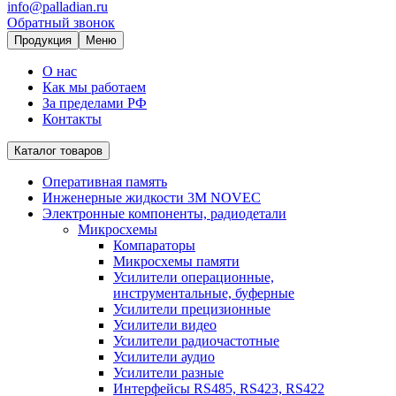
info@palladian.ru
Обратный звонок
Продукция
Меню
О нас
Как мы работаем
За пределами РФ
Контакты
Каталог товаров
Оперативная память
Инженерные жидкости 3M NOVEC
Электронные компоненты, радиодетали
Микросхемы
Компараторы
Микросхемы памяти
Усилители операционные,
инструментальные, буферные
Усилители прецизионные
Усилители видео
Усилители радиочастотные
Усилители аудио
Усилители разные
Интерфейсы RS485, RS423, RS422