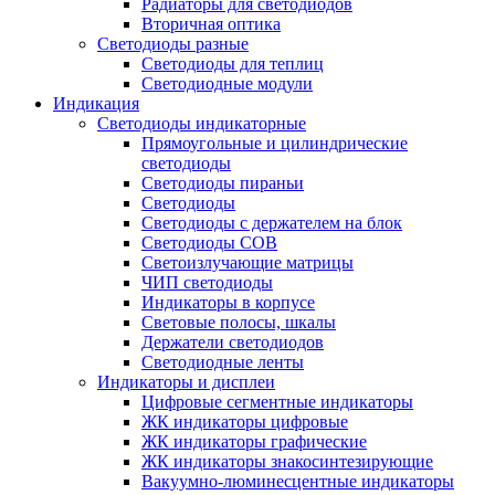
Радиаторы для светодиодов
Вторичная оптика
Светодиоды разные
Светодиоды для теплиц
Светодиодные модули
Индикация
Светодиоды индикаторные
Прямоугольные и цилиндрические
светодиоды
Светодиоды пираньи
Светодиоды
Светодиоды с держателем на блок
Светодиоды COB
Светоизлучающие матрицы
ЧИП светодиоды
Индикаторы в корпусе
Световые полосы, шкалы
Держатели светодиодов
Светодиодные ленты
Индикаторы и дисплеи
Цифровые сегментные индикаторы
ЖК индикаторы цифровые
ЖК индикаторы графические
ЖК индикаторы знакосинтезирующие
Вакуумно-люминесцентные индикаторы