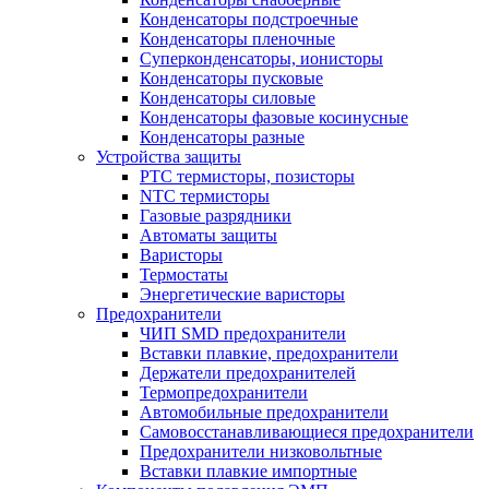
Конденсаторы подстроечные
Конденсаторы пленочные
Суперконденсаторы, ионисторы
Конденсаторы пусковые
Конденсаторы силовые
Конденсаторы фазовые косинусные
Конденсаторы разные
Устройства защиты
PTC термисторы, позисторы
NTC термисторы
Газовые разрядники
Автоматы защиты
Варисторы
Термостаты
Энергетические варисторы
Предохранители
ЧИП SMD предохранители
Вставки плавкие, предохранители
Держатели предохранителей
Термопредохранители
Автомобильные предохранители
Самовосстанавливающиеся предохранители
Предохранители низковольтные
Вставки плавкие импортные