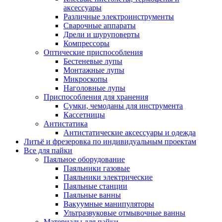
аксессуары
Различные электроинструменты
Сварочные аппараты
Дрели и шуруповерты
Компрессоры
Оптические приспособления
Бестеневые лупы
Монтажные лупы
Микроскопы
Наголовные лупы
Приспособления для хранения
Сумки, чемоданы для инструмента
Кассетницы
Антистатика
Антистатические аксессуары и одежда
Литьё и фрезеровка по индивидуальным проектам
Все для пайки
Паяльное оборудование
Паяльники газовые
Паяльники электрические
Паяльные станции
Паяльные ванны
Вакуумные манипуляторы
Ультразвуковые отмывочные ванны
Материалы для пайки