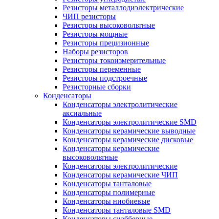
Резисторы металлодиэлектрические
ЧИП резисторы
Резисторы высоковольтные
Резисторы мощные
Резисторы прецизионные
Наборы резисторов
Резисторы токоизмерительные
Резисторы переменные
Резисторы подстроечные
Резисторные сборки
Конденсаторы
Конденсаторы электролитические
аксиальные
Конденсаторы электролитические SMD
Конденсаторы керамические выводные
Конденсаторы керамические дисковые
Конденсаторы керамические
высоковольтные
Конденсаторы электролитические
Конденсаторы керамические ЧИП
Конденсаторы танталовые
Конденсаторы полимерные
Конденсаторы ниобиевые
Конденсаторы танталовые SMD
Конденсаторы снабберные