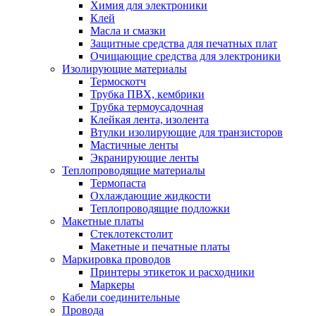
Химия для электроники
Клей
Масла и смазки
Защитные средства для печатных плат
Очищающие средства для электроники
Изолирующие материалы
Термоскотч
Трубка ПВХ, кембрики
Трубка термоусадочная
Клейкая лента, изолента
Втулки изолирующие для транзисторов
Мастичные ленты
Экранирующие ленты
Теплопроводящие материалы
Термопаста
Охлаждающие жидкости
Теплопроводящие подложки
Макетные платы
Стеклотекстолит
Макетные и печатные платы
Маркировка проводов
Принтеры этикеток и расходники
Маркеры
Кабели соединительные
Провода