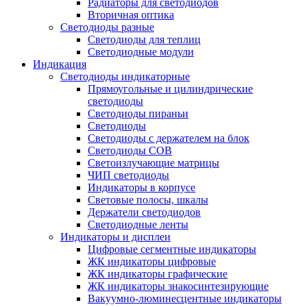
Радиаторы для светодиодов
Вторичная оптика
Светодиоды разные
Светодиоды для теплиц
Светодиодные модули
Индикация
Светодиоды индикаторные
Прямоугольные и цилиндрические
светодиоды
Светодиоды пираньи
Светодиоды
Светодиоды с держателем на блок
Светодиоды COB
Светоизлучающие матрицы
ЧИП светодиоды
Индикаторы в корпусе
Световые полосы, шкалы
Держатели светодиодов
Светодиодные ленты
Индикаторы и дисплеи
Цифровые сегментные индикаторы
ЖК индикаторы цифровые
ЖК индикаторы графические
ЖК индикаторы знакосинтезирующие
Вакуумно-люминесцентные индикаторы