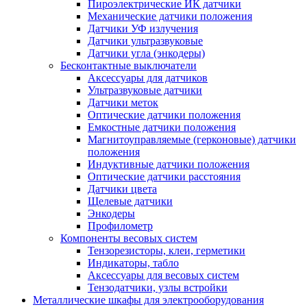
Пироэлектрические ИК датчики
Механические датчики положения
Датчики УФ излучения
Датчики ультразвуковые
Датчики угла (энкодеры)
Бесконтактные выключатели
Аксессуары для датчиков
Ультразвуковые датчики
Датчики меток
Оптические датчики положения
Емкостные датчики положения
Магнитоуправляемые (герконовые) датчики
положения
Индуктивные датчики положения
Оптические датчики расстояния
Датчики цвета
Щелевые датчики
Энкодеры
Профилометр
Компоненты весовых систем
Тензорезисторы, клеи, герметики
Индикаторы, табло
Аксессуары для весовых систем
Тензодатчики, узлы встройки
Металлические шкафы для электрооборудования