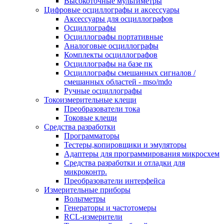
Высокоточные мультиметры
Цифровые осциллографы и аксессуары
Аксессуары для осциллографов
Осциллографы
Осциллографы портативные
Аналоговые осциллографы
Комплекты осциллографов
Осциллографы на базе пк
Осциллографы смешанных сигналов /
смешанных областей - mso/mdo
Ручные осциллографы
Токоизмерительные клещи
Преобразователи тока
Токовые клещи
Средства разработки
Программаторы
Тестеры,копировщики и эмуляторы
Адаптеры для программирования микросхем
Cредства разработки и отладки для
микроконтр.
Преобразователи интерфейса
Измерительные приборы
Вольтметры
Генераторы и частотомеры
RCL-измерители