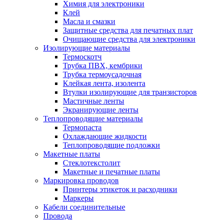
Химия для электроники
Клей
Масла и смазки
Защитные средства для печатных плат
Очищающие средства для электроники
Изолирующие материалы
Термоскотч
Трубка ПВХ, кембрики
Трубка термоусадочная
Клейкая лента, изолента
Втулки изолирующие для транзисторов
Мастичные ленты
Экранирующие ленты
Теплопроводящие материалы
Термопаста
Охлаждающие жидкости
Теплопроводящие подложки
Макетные платы
Стеклотекстолит
Макетные и печатные платы
Маркировка проводов
Принтеры этикеток и расходники
Маркеры
Кабели соединительные
Провода