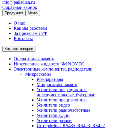
info@palladian.ru
Обратный звонок
Продукция
Меню
О нас
Как мы работаем
За пределами РФ
Контакты
Каталог товаров
Оперативная память
Инженерные жидкости 3M NOVEC
Электронные компоненты, радиодетали
Микросхемы
Компараторы
Микросхемы памяти
Усилители операционные,
инструментальные, буферные
Усилители прецизионные
Усилители видео
Усилители радиочастотные
Усилители аудио
Усилители разные
Интерфейсы RS485, RS423, RS422