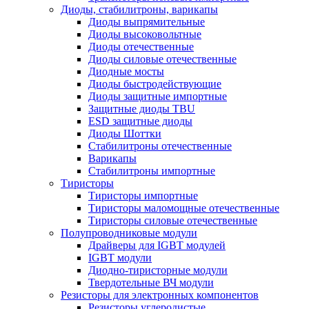
Диоды, стабилитроны, варикапы
Диоды выпрямительные
Диоды высоковольтные
Диоды отечественные
Диоды силовые отечественные
Диодные мосты
Диоды быстродействующие
Диоды защитные импортные
Защитные диоды TBU
ESD защитные диоды
Диоды Шоттки
Стабилитроны отечественные
Варикапы
Стабилитроны импортные
Тиристоры
Тиристоры импортные
Тиристоры маломощные отечественные
Тиристоры силовые отечественные
Полупроводниковые модули
Драйверы для IGBT модулей
IGBT модули
Диодно-тиристорные модули
Твердотельные ВЧ модули
Резисторы для электронных компонентов
Резисторы углеродистые