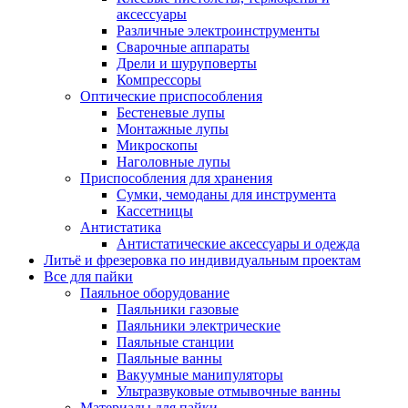
аксессуары
Различные электроинструменты
Сварочные аппараты
Дрели и шуруповерты
Компрессоры
Оптические приспособления
Бестеневые лупы
Монтажные лупы
Микроскопы
Наголовные лупы
Приспособления для хранения
Сумки, чемоданы для инструмента
Кассетницы
Антистатика
Антистатические аксессуары и одежда
Литьё и фрезеровка по индивидуальным проектам
Все для пайки
Паяльное оборудование
Паяльники газовые
Паяльники электрические
Паяльные станции
Паяльные ванны
Вакуумные манипуляторы
Ультразвуковые отмывочные ванны
Материалы для пайки