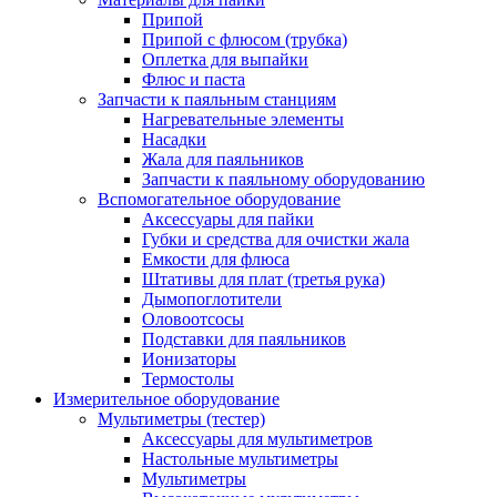
Припой
Припой с флюсом (трубка)
Оплетка для выпайки
Флюс и паста
Запчасти к паяльным станциям
Нагревательные элементы
Насадки
Жала для паяльников
Запчасти к паяльному оборудованию
Вспомогательное оборудование
Аксессуары для пайки
Губки и средства для очистки жала
Емкости для флюса
Штативы для плат (третья рука)
Дымопоглотители
Оловоотсосы
Подставки для паяльников
Ионизаторы
Термостолы
Измерительное оборудование
Мультиметры (тестер)
Аксессуары для мультиметров
Настольные мультиметры
Мультиметры