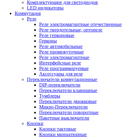
Комплектующие для светодиодов
LED индикаторы
Коммутация
Реле
Реле электромагнитные отечественные
Реле твердотельные, оптореле
Реле герконовые
Герконы
Реле автомобильные
Реле промежуточные
Реле электромагнитные
Интерфейсные реле
Реле программируемые
Аксессуары для реле
Переключатели коммутационные
DIP-переключатели
Переключатели клавишные
Тумблеры
Переключатели движковые
Микро-Переключатели
Переключатели поворотные
Пакетные выключатели
Кнопки
Кнопки тактовые
Кнопки миниатюрные