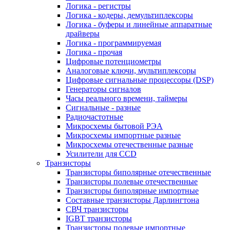
Логика - регистры
Логика - кодеры, демультиплексоры
Логика - буферы и линейные аппаратные
драйверы
Логика - программируемая
Логика - прочая
Цифровые потенциометры
Аналоговые ключи, мультиплексоры
Цифровые сигнальные процессоры (DSP)
Генераторы сигналов
Часы реального времени, таймеры
Сигнальные - разные
Радиочастотные
Микросхемы бытовой РЭА
Микросхемы импортные разные
Микросхемы отечественные разные
Усилители для CCD
Транзисторы
Транзисторы биполярные отечественные
Транзисторы полевые отечественные
Транзисторы биполярные импортные
Составные транзисторы Дарлингтона
СВЧ транзисторы
IGBT транзисторы
Транзисторы полевые импортные