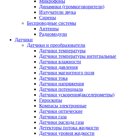
Микрофоны
Динамики (громкоговорители)
Излучатели звука
Сирены
Беспроводные системы
Антенны
Радиомодули
Датчики
Датчики и преобразователи
Датчики температуры
Датчики температуры интегральные
Датчики влажности
Датчики давления
Датчики магнитного поля
Датчики тока
Датчики напряжения
Датчики потенциала
Датчики ускорения(акселерометры)
Гироскопы
Компасы электронные
Датчики оптические
Датчики газа
Датчики расхода газа
Детекторы потока жидкости
Датчики уровня жидкости