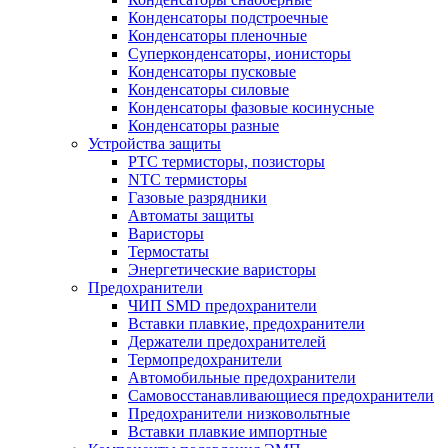
Конденсаторы подстроечные
Конденсаторы пленочные
Суперконденсаторы, ионисторы
Конденсаторы пусковые
Конденсаторы силовые
Конденсаторы фазовые косинусные
Конденсаторы разные
Устройства защиты
PTC термисторы, позисторы
NTC термисторы
Газовые разрядники
Автоматы защиты
Варисторы
Термостаты
Энергетические варисторы
Предохранители
ЧИП SMD предохранители
Вставки плавкие, предохранители
Держатели предохранителей
Термопредохранители
Автомобильные предохранители
Самовосстанавливающиеся предохранители
Предохранители низковольтные
Вставки плавкие импортные