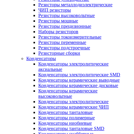
Резисторы металлодиэлектрические
ЧИП резисторы
Резисторы высоковольтные
Резисторы мощные
Резисторы прецизионные
Наборы резисторов
Резисторы токоизмерительные
Резисторы переменные
Резисторы подстроечные
Резисторные сборки
Конденсаторы
Конденсаторы электролитические
аксиальные
Конденсаторы электролитические SMD
Конденсаторы керамические выводные
Конденсаторы керамические дисковые
Конденсаторы керамические
высоковольтные
Конденсаторы электролитические
Конденсаторы керамические ЧИП
Конденсаторы танталовые
Конденсаторы полимерные
Конденсаторы ниобиевые
Конденсаторы танталовые SMD
Конденсаторы снабберные