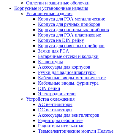
Оплетки и защитные оболочки
Корпусные и установочные изделия
Установочные изделия
Корпуса для РЭА металлические
Корпуса для ручных приборов
Корпуса для настольных приборов
Корпуса для РЭА пластиковые
Корпуса на DIN-рейку
Корпуса для навесных приборов
Замки для РЭА
Батарейные отсеки и колодки
Клавиатуры
Аксессуары для корпусов
Ручки для радиоаппаратуры
Кабельные вводы металлические
Кабельные вводы, фурнитура
DIN-рейки
Электродвигатели
Устройства охлаждения
AC вентиляторы
DC вентиляторы
Аксессуары для вентиляторов
Радиаторы ребристые
Радиаторы игольчатые
Термоэлектрические модули Пельтье