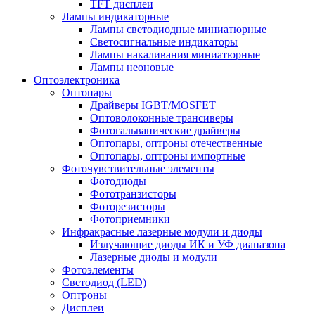
TFT дисплеи
Лампы индикаторные
Лампы светодиодные миниатюрные
Светосигнальные индикаторы
Лампы накаливания миниатюрные
Лампы неоновые
Оптоэлектроника
Оптопары
Драйверы IGBT/MOSFET
Оптоволоконные трансиверы
Фотогальванические драйверы
Оптопары, оптроны отечественные
Оптопары, оптроны импортные
Фоточувствительные элементы
Фотодиоды
Фототранзисторы
Фоторезисторы
Фотоприемники
Инфракрасные лазерные модули и диоды
Излучающие диоды ИК и УФ диапазона
Лазерные диоды и модули
Фотоэлементы
Светодиод (LED)
Оптроны
Дисплеи