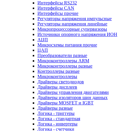
Интерфейсы RS232
Интерфейсы CAN
Интерфейсы прочие
Регуляторы напряжения импульсные
Регуляторы напряжения линейные
Микропроцессорные супервизоры
Источники опорного напряжения ИОН
АЦП
Микросхемы питания прочие
ЦАП
Преобразователи разные
Микроконтроллеры ARM
Микроконтроллеры разные
Контроллеры разные
Микроконтроллеры
Драйверы светодиодов
Драйверы дисплеев
Драйверы управления двигателями
Драйверы изоляторов шин данных
Драйверы MOSFET и IGBT
Драйверы разные
Логика - триггеры
Логика - стандартная
Логика - инвертеры
Логика - счетчики