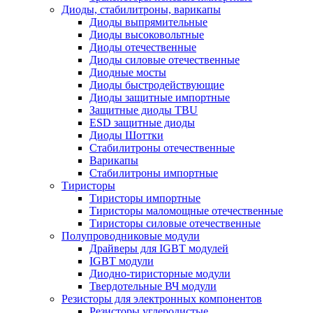
Диоды, стабилитроны, варикапы
Диоды выпрямительные
Диоды высоковольтные
Диоды отечественные
Диоды силовые отечественные
Диодные мосты
Диоды быстродействующие
Диоды защитные импортные
Защитные диоды TBU
ESD защитные диоды
Диоды Шоттки
Стабилитроны отечественные
Варикапы
Стабилитроны импортные
Тиристоры
Тиристоры импортные
Тиристоры маломощные отечественные
Тиристоры силовые отечественные
Полупроводниковые модули
Драйверы для IGBT модулей
IGBT модули
Диодно-тиристорные модули
Твердотельные ВЧ модули
Резисторы для электронных компонентов
Резисторы углеродистые