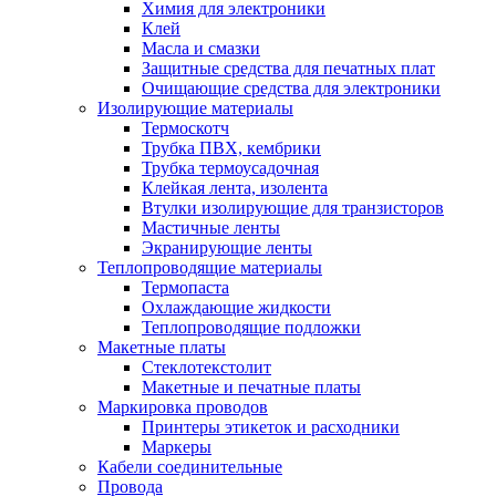
Химия для электроники
Клей
Масла и смазки
Защитные средства для печатных плат
Очищающие средства для электроники
Изолирующие материалы
Термоскотч
Трубка ПВХ, кембрики
Трубка термоусадочная
Клейкая лента, изолента
Втулки изолирующие для транзисторов
Мастичные ленты
Экранирующие ленты
Теплопроводящие материалы
Термопаста
Охлаждающие жидкости
Теплопроводящие подложки
Макетные платы
Стеклотекстолит
Макетные и печатные платы
Маркировка проводов
Принтеры этикеток и расходники
Маркеры
Кабели соединительные
Провода