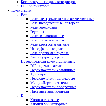
Комплектующие для светодиодов
LED индикаторы
Коммутация
Реле
Реле электромагнитные отечественные
Реле твердотельные, оптореле
Реле герконовые
Герконы
Реле автомобильные
Реле промежуточные
Реле электромагнитные
Интерфейсные реле
Реле программируемые
Аксессуары для реле
Переключатели коммутационные
DIP-переключатели
Переключатели клавишные
Тумблеры
Переключатели движковые
Микро-Переключатели
Переключатели поворотные
Пакетные выключатели
Кнопки
Кнопки тактовые
Кнопки миниатюрные