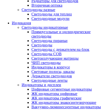
Радиаторы для светодиодов
Вторичная оптика
Светодиоды разные
Светодиоды для теплиц
Светодиодные модули
Индикация
Светодиоды индикаторные
Прямоугольные и цилиндрические
светодиоды
Светодиоды пираньи
Светодиоды
Светодиоды с держателем на блок
Светодиоды COB
Светоизлучающие матрицы
ЧИП светодиоды
Индикаторы в корпусе
Световые полосы, шкалы
Держатели светодиодов
Светодиодные ленты
Индикаторы и дисплеи
Цифровые сегментные индикаторы
ЖК индикаторы цифровые
ЖК индикаторы графические
ЖК индикаторы знакосинтезирующие
Вакуумно-люминесцентные индикаторы