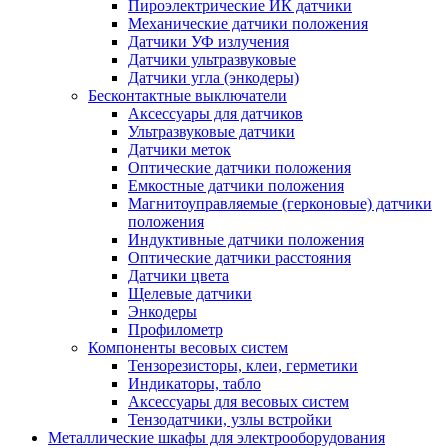
Пироэлектрические ИК датчики
Механические датчики положения
Датчики УФ излучения
Датчики ультразвуковые
Датчики угла (энкодеры)
Бесконтактные выключатели
Аксессуары для датчиков
Ультразвуковые датчики
Датчики меток
Оптические датчики положения
Емкостные датчики положения
Магнитоуправляемые (герконовые) датчики
положения
Индуктивные датчики положения
Оптические датчики расстояния
Датчики цвета
Щелевые датчики
Энкодеры
Профилометр
Компоненты весовых систем
Тензорезисторы, клеи, герметики
Индикаторы, табло
Аксессуары для весовых систем
Тензодатчики, узлы встройки
Металлические шкафы для электрооборудования