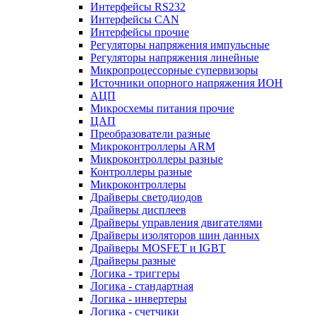
Интерфейсы RS232
Интерфейсы CAN
Интерфейсы прочие
Регуляторы напряжения импульсные
Регуляторы напряжения линейные
Микропроцессорные супервизоры
Источники опорного напряжения ИОН
АЦП
Микросхемы питания прочие
ЦАП
Преобразователи разные
Микроконтроллеры ARM
Микроконтроллеры разные
Контроллеры разные
Микроконтроллеры
Драйверы светодиодов
Драйверы дисплеев
Драйверы управления двигателями
Драйверы изоляторов шин данных
Драйверы MOSFET и IGBT
Драйверы разные
Логика - триггеры
Логика - стандартная
Логика - инвертеры
Логика - счетчики