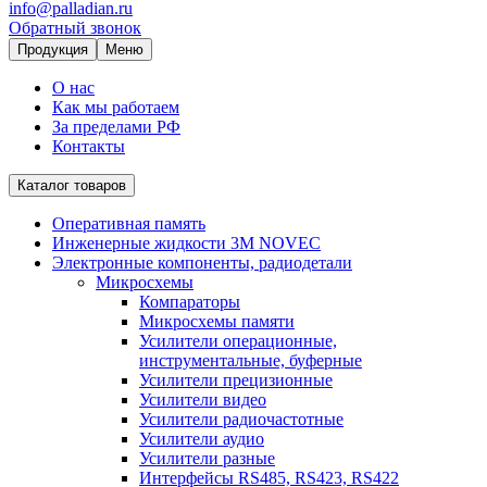
info@palladian.ru
Обратный звонок
Продукция
Меню
О нас
Как мы работаем
За пределами РФ
Контакты
Каталог товаров
Оперативная память
Инженерные жидкости 3M NOVEC
Электронные компоненты, радиодетали
Микросхемы
Компараторы
Микросхемы памяти
Усилители операционные,
инструментальные, буферные
Усилители прецизионные
Усилители видео
Усилители радиочастотные
Усилители аудио
Усилители разные
Интерфейсы RS485, RS423, RS422