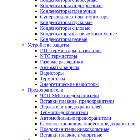
Конденсаторы подстроечные
Конденсаторы пленочные
Суперконденсаторы, ионисторы
Конденсаторы пусковые
Конденсаторы силовые
Конденсаторы фазовые косинусные
Конденсаторы разные
Устройства защиты
PTC термисторы, позисторы
NTC термисторы
Газовые разрядники
Автоматы защиты
Варисторы
Термостаты
Энергетические варисторы
Предохранители
ЧИП SMD предохранители
Вставки плавкие, предохранители
Держатели предохранителей
Термопредохранители
Автомобильные предохранители
Самовосстанавливающиеся предохранители
Предохранители низковольтные
Вставки плавкие импортные