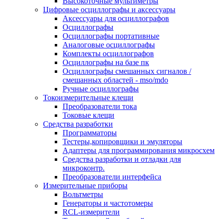
Высокоточные мультиметры
Цифровые осциллографы и аксессуары
Аксессуары для осциллографов
Осциллографы
Осциллографы портативные
Аналоговые осциллографы
Комплекты осциллографов
Осциллографы на базе пк
Осциллографы смешанных сигналов /
смешанных областей - mso/mdo
Ручные осциллографы
Токоизмерительные клещи
Преобразователи тока
Токовые клещи
Средства разработки
Программаторы
Тестеры,копировщики и эмуляторы
Адаптеры для программирования микросхем
Cредства разработки и отладки для
микроконтр.
Преобразователи интерфейса
Измерительные приборы
Вольтметры
Генераторы и частотомеры
RCL-измерители