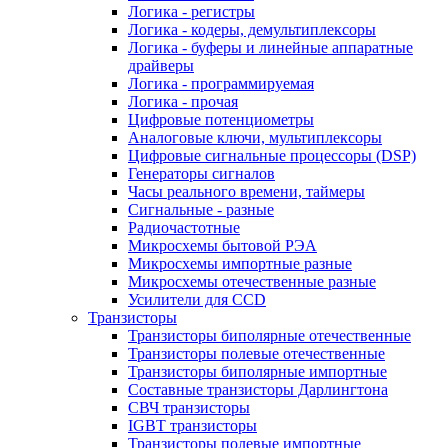
Логика - регистры
Логика - кодеры, демультиплексоры
Логика - буферы и линейные аппаратные
драйверы
Логика - программируемая
Логика - прочая
Цифровые потенциометры
Аналоговые ключи, мультиплексоры
Цифровые сигнальные процессоры (DSP)
Генераторы сигналов
Часы реального времени, таймеры
Сигнальные - разные
Радиочастотные
Микросхемы бытовой РЭА
Микросхемы импортные разные
Микросхемы отечественные разные
Усилители для CCD
Транзисторы
Транзисторы биполярные отечественные
Транзисторы полевые отечественные
Транзисторы биполярные импортные
Составные транзисторы Дарлингтона
СВЧ транзисторы
IGBT транзисторы
Транзисторы полевые импортные