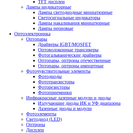
TFT дисплеи
Лампы индикаторные
Лампы светодиодные миниатюрные
Светосигнальные индикаторы
Лампы накаливания миниатюрные
Лампы неоновые
Оптоэлектроника
Оптопары
Драйверы IGBT/MOSFET
Оптоволоконные трансиверы
Фотогальванические драйверы
Оптопары, оптроны отечественные
Оптопары, оптроны импортные
Фоточувствительные элементы
Фотодиоды
Фототранзисторы
Фоторезисторы
Фотоприемники
Инфракрасные лазерные модули и диоды
Излучающие диоды ИК и УФ диапазона
Лазерные диоды и модули
Фотоэлементы
Светодиод (LED)
Оптроны
Дисплеи