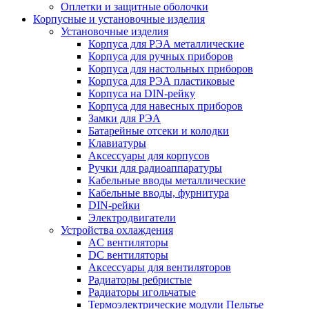
Оплетки и защитные оболочки
Корпусные и установочные изделия
Установочные изделия
Корпуса для РЭА металлические
Корпуса для ручных приборов
Корпуса для настольных приборов
Корпуса для РЭА пластиковые
Корпуса на DIN-рейку
Корпуса для навесных приборов
Замки для РЭА
Батарейные отсеки и колодки
Клавиатуры
Аксессуары для корпусов
Ручки для радиоаппаратуры
Кабельные вводы металлические
Кабельные вводы, фурнитура
DIN-рейки
Электродвигатели
Устройства охлаждения
AC вентиляторы
DC вентиляторы
Аксессуары для вентиляторов
Радиаторы ребристые
Радиаторы игольчатые
Термоэлектрические модули Пельтье