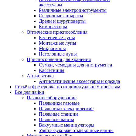
аксессуары
Различные электроинструменты
Сварочные аппараты
Дрели и шуруповерты
Компрессоры
Оптические приспособления
Бестеневые лупы
Монтажные лупы
Микроскопы
Наголовные лупы
Приспособления для хранения
Сумки, чемоданы для инструмента
Кассетницы
Антистатика
Антистатические аксессуары и одежда
Литьё и фрезеровка по индивидуальным проектам
Все для пайки
Паяльное оборудование
Паяльники газовые
Паяльники электрические
Паяльные станции
Паяльные ванны
Вакуумные манипуляторы
Ультразвуковые отмывочные ванны
Материалы для пайки