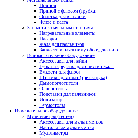
Припой
Припой с флюсом (трубка)
Оплетка для выпайки
Флюс и паста
Запчасти к паяльным станциям
Нагревательные элементы
Насадки
Жала для паяльников
Запчасти к паяльному оборудованию
Вспомогательное оборудование
Аксессуары для пайки
Губки и средства для очистки жала
Емкости для флюса
Штативы для плат (третья рука)
Дымопоглотители
Оловоотсосы
Подставки для паяльников
Ионизаторы
Термостолы
Измерительное оборудование
Мультиметры (тестер)
Аксессуары для мультиметров
Настольные мультиметры
Мультиметры