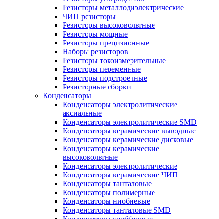
Резисторы металлодиэлектрические
ЧИП резисторы
Резисторы высоковольтные
Резисторы мощные
Резисторы прецизионные
Наборы резисторов
Резисторы токоизмерительные
Резисторы переменные
Резисторы подстроечные
Резисторные сборки
Конденсаторы
Конденсаторы электролитические
аксиальные
Конденсаторы электролитические SMD
Конденсаторы керамические выводные
Конденсаторы керамические дисковые
Конденсаторы керамические
высоковольтные
Конденсаторы электролитические
Конденсаторы керамические ЧИП
Конденсаторы танталовые
Конденсаторы полимерные
Конденсаторы ниобиевые
Конденсаторы танталовые SMD
Конденсаторы снабберные