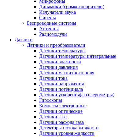
Микрофоны
Динамики (громкоговорители)
Излучатели звука
Сирены
Беспроводные системы
Антенны
Радиомодули
Датчики
Датчики и преобразователи
Датчики температуры
Датчики температуры интегральные
Датчики влажности
Датчики давления
Датчики магнитного поля
Датчики тока
Датчики напряжения
Датчики потенциала
Датчики ускорения(акселерометры)
Гироскопы
Компасы электронные
Датчики оптические
Датчики газа
Датчики расхода газа
Детекторы потока жидкости
Датчики уровня жидкости