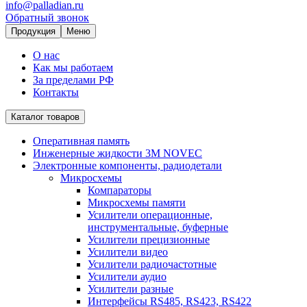
info@palladian.ru
Обратный звонок
Продукция
Меню
О нас
Как мы работаем
За пределами РФ
Контакты
Каталог товаров
Оперативная память
Инженерные жидкости 3M NOVEC
Электронные компоненты, радиодетали
Микросхемы
Компараторы
Микросхемы памяти
Усилители операционные,
инструментальные, буферные
Усилители прецизионные
Усилители видео
Усилители радиочастотные
Усилители аудио
Усилители разные
Интерфейсы RS485, RS423, RS422