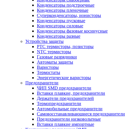
Конденсаторы подстроечные
Конденсаторы пленочные
Суперконденсаторы, ионисторы
Конденсаторы пусковые
Конденсаторы силовые
Конденсаторы фазовые косинусные
Конденсаторы разные
Устройства защиты
PTC термисторы, позисторы
NTC термисторы
Газовые разрядники
Автоматы защиты
Варисторы
Термостаты
Энергетические варисторы
Предохранители
ЧИП SMD предохранители
Вставки плавкие, предохранители
Держатели предохранителей
Термопредохранители
Автомобильные предохранители
Самовосстанавливающиеся предохранители
Предохранители низковольтные
Вставки плавкие импортные