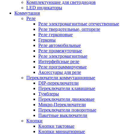
Комплектующие для светодиодов
LED индикаторы
Коммутация
Реле
Реле электромагнитные отечественные
Реле твердотельные, оптореле
Реле герконовые
Герконы
Реле автомобильные
Реле промежуточные
Реле электромагнитные
Интерфейсные реле
Реле программируемые
Аксессуары для реле
Переключатели коммутационные
DIP-переключатели
Переключатели клавишные
Тумблеры
Переключатели движковые
Микро-Переключатели
Переключатели поворотные
Пакетные выключатели
Кнопки
Кнопки тактовые
Кнопки миниатюрные