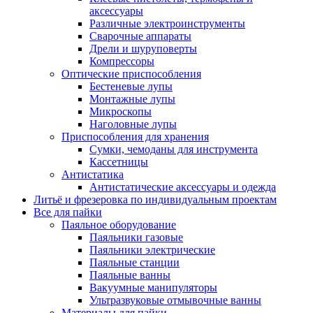
аксессуары
Различные электроинструменты
Сварочные аппараты
Дрели и шуруповерты
Компрессоры
Оптические приспособления
Бестеневые лупы
Монтажные лупы
Микроскопы
Наголовные лупы
Приспособления для хранения
Сумки, чемоданы для инструмента
Кассетницы
Антистатика
Антистатические аксессуары и одежда
Литьё и фрезеровка по индивидуальным проектам
Все для пайки
Паяльное оборудование
Паяльники газовые
Паяльники электрические
Паяльные станции
Паяльные ванны
Вакуумные манипуляторы
Ультразвуковые отмывочные ванны
Материалы для пайки