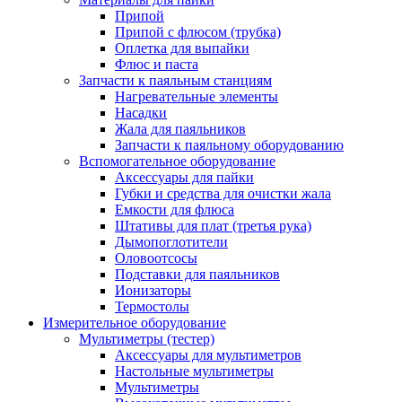
Припой
Припой с флюсом (трубка)
Оплетка для выпайки
Флюс и паста
Запчасти к паяльным станциям
Нагревательные элементы
Насадки
Жала для паяльников
Запчасти к паяльному оборудованию
Вспомогательное оборудование
Аксессуары для пайки
Губки и средства для очистки жала
Емкости для флюса
Штативы для плат (третья рука)
Дымопоглотители
Оловоотсосы
Подставки для паяльников
Ионизаторы
Термостолы
Измерительное оборудование
Мультиметры (тестер)
Аксессуары для мультиметров
Настольные мультиметры
Мультиметры