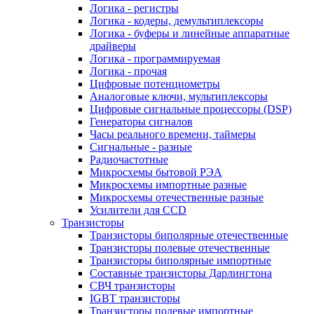
Логика - регистры
Логика - кодеры, демультиплексоры
Логика - буферы и линейные аппаратные
драйверы
Логика - программируемая
Логика - прочая
Цифровые потенциометры
Аналоговые ключи, мультиплексоры
Цифровые сигнальные процессоры (DSP)
Генераторы сигналов
Часы реального времени, таймеры
Сигнальные - разные
Радиочастотные
Микросхемы бытовой РЭА
Микросхемы импортные разные
Микросхемы отечественные разные
Усилители для CCD
Транзисторы
Транзисторы биполярные отечественные
Транзисторы полевые отечественные
Транзисторы биполярные импортные
Составные транзисторы Дарлингтона
СВЧ транзисторы
IGBT транзисторы
Транзисторы полевые импортные