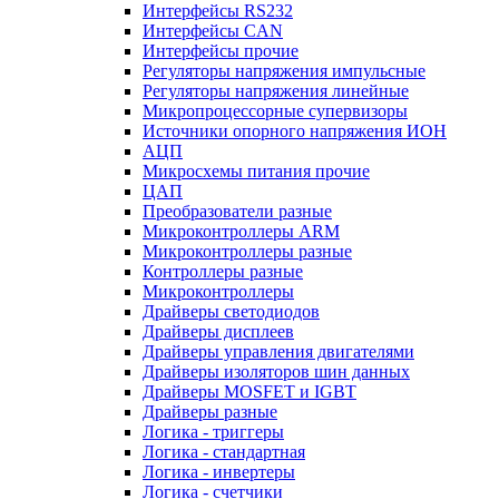
Интерфейсы RS232
Интерфейсы CAN
Интерфейсы прочие
Регуляторы напряжения импульсные
Регуляторы напряжения линейные
Микропроцессорные супервизоры
Источники опорного напряжения ИОН
АЦП
Микросхемы питания прочие
ЦАП
Преобразователи разные
Микроконтроллеры ARM
Микроконтроллеры разные
Контроллеры разные
Микроконтроллеры
Драйверы светодиодов
Драйверы дисплеев
Драйверы управления двигателями
Драйверы изоляторов шин данных
Драйверы MOSFET и IGBT
Драйверы разные
Логика - триггеры
Логика - стандартная
Логика - инвертеры
Логика - счетчики