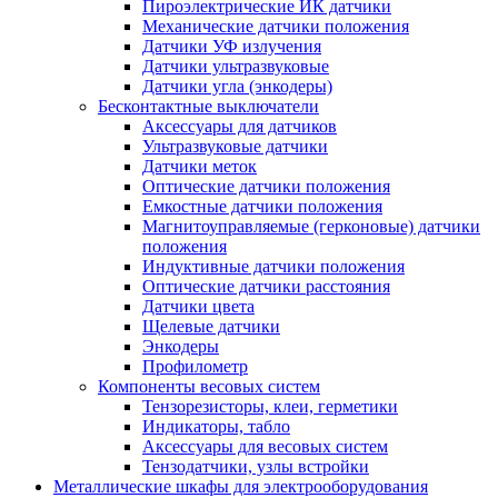
Пироэлектрические ИК датчики
Механические датчики положения
Датчики УФ излучения
Датчики ультразвуковые
Датчики угла (энкодеры)
Бесконтактные выключатели
Аксессуары для датчиков
Ультразвуковые датчики
Датчики меток
Оптические датчики положения
Емкостные датчики положения
Магнитоуправляемые (герконовые) датчики
положения
Индуктивные датчики положения
Оптические датчики расстояния
Датчики цвета
Щелевые датчики
Энкодеры
Профилометр
Компоненты весовых систем
Тензорезисторы, клеи, герметики
Индикаторы, табло
Аксессуары для весовых систем
Тензодатчики, узлы встройки
Металлические шкафы для электрооборудования