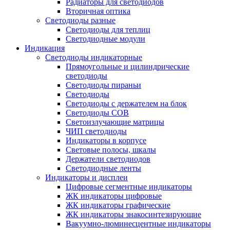
Радиаторы для светодиодов
Вторичная оптика
Светодиоды разные
Светодиоды для теплиц
Светодиодные модули
Индикация
Светодиоды индикаторные
Прямоугольные и цилиндрические
светодиоды
Светодиоды пираньи
Светодиоды
Светодиоды с держателем на блок
Светодиоды COB
Светоизлучающие матрицы
ЧИП светодиоды
Индикаторы в корпусе
Световые полосы, шкалы
Держатели светодиодов
Светодиодные ленты
Индикаторы и дисплеи
Цифровые сегментные индикаторы
ЖК индикаторы цифровые
ЖК индикаторы графические
ЖК индикаторы знакосинтезирующие
Вакуумно-люминесцентные индикаторы