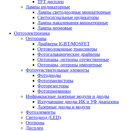
TFT дисплеи
Лампы индикаторные
Лампы светодиодные миниатюрные
Светосигнальные индикаторы
Лампы накаливания миниатюрные
Лампы неоновые
Оптоэлектроника
Оптопары
Драйверы IGBT/MOSFET
Оптоволоконные трансиверы
Фотогальванические драйверы
Оптопары, оптроны отечественные
Оптопары, оптроны импортные
Фоточувствительные элементы
Фотодиоды
Фототранзисторы
Фоторезисторы
Фотоприемники
Инфракрасные лазерные модули и диоды
Излучающие диоды ИК и УФ диапазона
Лазерные диоды и модули
Фотоэлементы
Светодиод (LED)
Оптроны
Дисплеи