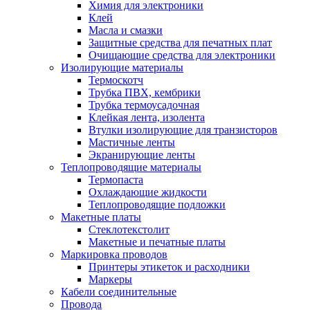
Химия для электроники
Клей
Масла и смазки
Защитные средства для печатных плат
Очищающие средства для электроники
Изолирующие материалы
Термоскотч
Трубка ПВХ, кембрики
Трубка термоусадочная
Клейкая лента, изолента
Втулки изолирующие для транзисторов
Мастичные ленты
Экранирующие ленты
Теплопроводящие материалы
Термопаста
Охлаждающие жидкости
Теплопроводящие подложки
Макетные платы
Стеклотекстолит
Макетные и печатные платы
Маркировка проводов
Принтеры этикеток и расходники
Маркеры
Кабели соединительные
Провода