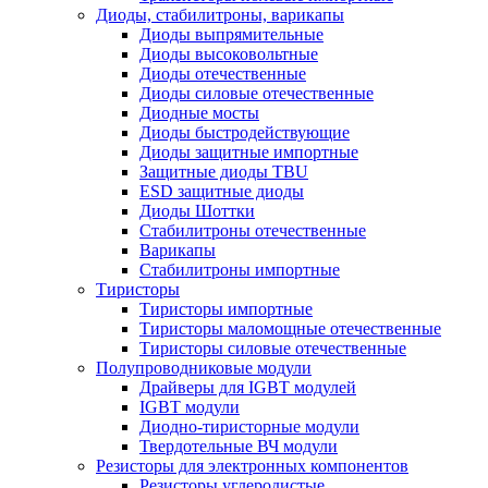
Диоды, стабилитроны, варикапы
Диоды выпрямительные
Диоды высоковольтные
Диоды отечественные
Диоды силовые отечественные
Диодные мосты
Диоды быстродействующие
Диоды защитные импортные
Защитные диоды TBU
ESD защитные диоды
Диоды Шоттки
Стабилитроны отечественные
Варикапы
Стабилитроны импортные
Тиристоры
Тиристоры импортные
Тиристоры маломощные отечественные
Тиристоры силовые отечественные
Полупроводниковые модули
Драйверы для IGBT модулей
IGBT модули
Диодно-тиристорные модули
Твердотельные ВЧ модули
Резисторы для электронных компонентов
Резисторы углеродистые