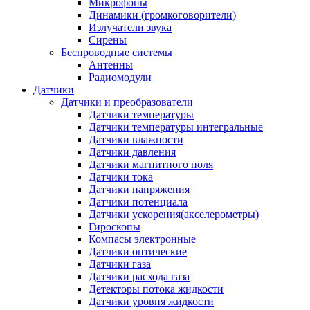
Микрофоны
Динамики (громкоговорители)
Излучатели звука
Сирены
Беспроводные системы
Антенны
Радиомодули
Датчики
Датчики и преобразователи
Датчики температуры
Датчики температуры интегральные
Датчики влажности
Датчики давления
Датчики магнитного поля
Датчики тока
Датчики напряжения
Датчики потенциала
Датчики ускорения(акселерометры)
Гироскопы
Компасы электронные
Датчики оптические
Датчики газа
Датчики расхода газа
Детекторы потока жидкости
Датчики уровня жидкости