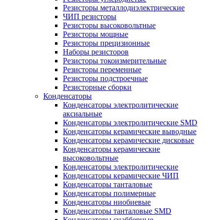
Резисторы металлодиэлектрические
ЧИП резисторы
Резисторы высоковольтные
Резисторы мощные
Резисторы прецизионные
Наборы резисторов
Резисторы токоизмерительные
Резисторы переменные
Резисторы подстроечные
Резисторные сборки
Конденсаторы
Конденсаторы электролитические
аксиальные
Конденсаторы электролитические SMD
Конденсаторы керамические выводные
Конденсаторы керамические дисковые
Конденсаторы керамические
высоковольтные
Конденсаторы электролитические
Конденсаторы керамические ЧИП
Конденсаторы танталовые
Конденсаторы полимерные
Конденсаторы ниобиевые
Конденсаторы танталовые SMD
Конденсаторы снабберные