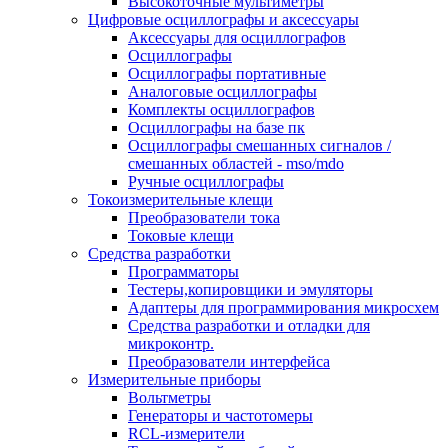
Высокоточные мультиметры
Цифровые осциллографы и аксессуары
Аксессуары для осциллографов
Осциллографы
Осциллографы портативные
Аналоговые осциллографы
Комплекты осциллографов
Осциллографы на базе пк
Осциллографы смешанных сигналов /
смешанных областей - mso/mdo
Ручные осциллографы
Токоизмерительные клещи
Преобразователи тока
Токовые клещи
Средства разработки
Программаторы
Тестеры,копировщики и эмуляторы
Адаптеры для программирования микросхем
Cредства разработки и отладки для
микроконтр.
Преобразователи интерфейса
Измерительные приборы
Вольтметры
Генераторы и частотомеры
RCL-измерители