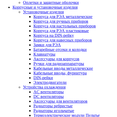
Оплетки и защитные оболочки
Корпусные и установочные изделия
Установочные изделия
Корпуса для РЭА металлические
Корпуса для ручных приборов
Корпуса для настольных приборов
Корпуса для РЭА пластиковые
Корпуса на DIN-рейку
Корпуса для навесных приборов
Замки для РЭА
Батарейные отсеки и колодки
Клавиатуры
Аксессуары для корпусов
Ручки для радиоаппаратуры
Кабельные вводы металлические
Кабельные вводы, фурнитура
DIN-рейки
Электродвигатели
Устройства охлаждения
AC вентиляторы
DC вентиляторы
Аксессуары для вентиляторов
Радиаторы ребристые
Радиаторы игольчатые
Термоэлектрические модули Пельтье