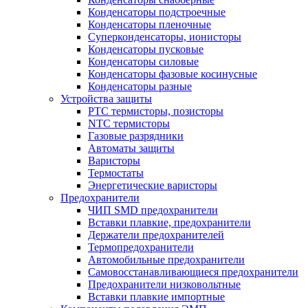
Конденсаторы подстроечные
Конденсаторы пленочные
Суперконденсаторы, ионисторы
Конденсаторы пусковые
Конденсаторы силовые
Конденсаторы фазовые косинусные
Конденсаторы разные
Устройства защиты
PTC термисторы, позисторы
NTC термисторы
Газовые разрядники
Автоматы защиты
Варисторы
Термостаты
Энергетические варисторы
Предохранители
ЧИП SMD предохранители
Вставки плавкие, предохранители
Держатели предохранителей
Термопредохранители
Автомобильные предохранители
Самовосстанавливающиеся предохранители
Предохранители низковольтные
Вставки плавкие импортные