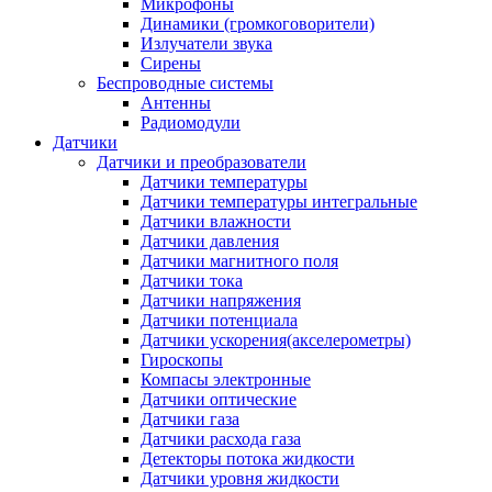
Микрофоны
Динамики (громкоговорители)
Излучатели звука
Сирены
Беспроводные системы
Антенны
Радиомодули
Датчики
Датчики и преобразователи
Датчики температуры
Датчики температуры интегральные
Датчики влажности
Датчики давления
Датчики магнитного поля
Датчики тока
Датчики напряжения
Датчики потенциала
Датчики ускорения(акселерометры)
Гироскопы
Компасы электронные
Датчики оптические
Датчики газа
Датчики расхода газа
Детекторы потока жидкости
Датчики уровня жидкости