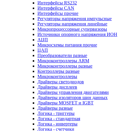
Интерфейсы RS232
Интерфейсы CAN
Интерфейсы прочие
Регуляторы напряжения импульсные
Регуляторы напряжения линейные
Микропроцессорные супервизоры
Источники опорного напряжения ИОН
АЦП
Микросхемы питания прочие
ЦАП
Преобразователи разные
Микроконтроллеры ARM
Микроконтроллеры разные
Контроллеры разные
Микроконтроллеры
Драйверы светодиодов
Драйверы дисплеев
Драйверы управления двигателями
Драйверы изоляторов шин данных
Драйверы MOSFET и IGBT
Драйверы разные
Логика - триггеры
Логика - стандартная
Логика - инвертеры
Логика - счетчики