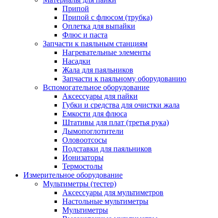
Припой
Припой с флюсом (трубка)
Оплетка для выпайки
Флюс и паста
Запчасти к паяльным станциям
Нагревательные элементы
Насадки
Жала для паяльников
Запчасти к паяльному оборудованию
Вспомогательное оборудование
Аксессуары для пайки
Губки и средства для очистки жала
Емкости для флюса
Штативы для плат (третья рука)
Дымопоглотители
Оловоотсосы
Подставки для паяльников
Ионизаторы
Термостолы
Измерительное оборудование
Мультиметры (тестер)
Аксессуары для мультиметров
Настольные мультиметры
Мультиметры