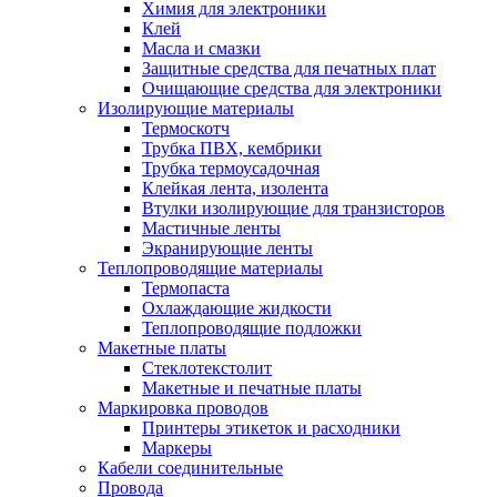
Химия для электроники
Клей
Масла и смазки
Защитные средства для печатных плат
Очищающие средства для электроники
Изолирующие материалы
Термоскотч
Трубка ПВХ, кембрики
Трубка термоусадочная
Клейкая лента, изолента
Втулки изолирующие для транзисторов
Мастичные ленты
Экранирующие ленты
Теплопроводящие материалы
Термопаста
Охлаждающие жидкости
Теплопроводящие подложки
Макетные платы
Стеклотекстолит
Макетные и печатные платы
Маркировка проводов
Принтеры этикеток и расходники
Маркеры
Кабели соединительные
Провода