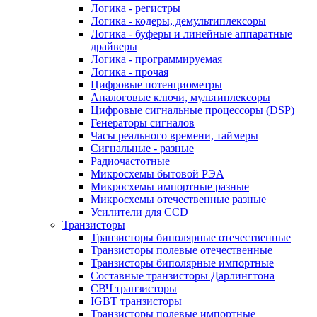
Логика - регистры
Логика - кодеры, демультиплексоры
Логика - буферы и линейные аппаратные
драйверы
Логика - программируемая
Логика - прочая
Цифровые потенциометры
Аналоговые ключи, мультиплексоры
Цифровые сигнальные процессоры (DSP)
Генераторы сигналов
Часы реального времени, таймеры
Сигнальные - разные
Радиочастотные
Микросхемы бытовой РЭА
Микросхемы импортные разные
Микросхемы отечественные разные
Усилители для CCD
Транзисторы
Транзисторы биполярные отечественные
Транзисторы полевые отечественные
Транзисторы биполярные импортные
Составные транзисторы Дарлингтона
СВЧ транзисторы
IGBT транзисторы
Транзисторы полевые импортные