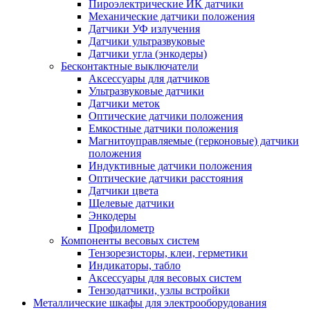
Пироэлектрические ИК датчики
Механические датчики положения
Датчики УФ излучения
Датчики ультразвуковые
Датчики угла (энкодеры)
Бесконтактные выключатели
Аксессуары для датчиков
Ультразвуковые датчики
Датчики меток
Оптические датчики положения
Емкостные датчики положения
Магнитоуправляемые (герконовые) датчики
положения
Индуктивные датчики положения
Оптические датчики расстояния
Датчики цвета
Щелевые датчики
Энкодеры
Профилометр
Компоненты весовых систем
Тензорезисторы, клеи, герметики
Индикаторы, табло
Аксессуары для весовых систем
Тензодатчики, узлы встройки
Металлические шкафы для электрооборудования