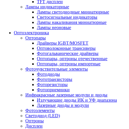
TFT дисплеи
Лампы индикаторные
Лампы светодиодные миниатюрные
Светосигнальные индикаторы
Лампы накаливания миниатюрные
Лампы неоновые
Оптоэлектроника
Оптопары
Драйверы IGBT/MOSFET
Оптоволоконные трансиверы
Фотогальванические драйверы
Оптопары, оптроны отечественные
Оптопары, оптроны импортные
Фоточувствительные элементы
Фотодиоды
Фототранзисторы
Фоторезисторы
Фотоприемники
Инфракрасные лазерные модули и диоды
Излучающие диоды ИК и УФ диапазона
Лазерные диоды и модули
Фотоэлементы
Светодиод (LED)
Оптроны
Дисплеи