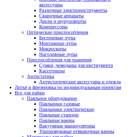
аксессуары
Различные электроинструменты
Сварочные аппараты
Дрели и шуруповерты
Компрессоры
Оптические приспособления
Бестеневые лупы
Монтажные лупы
Микроскопы
Наголовные лупы
Приспособления для хранения
Сумки, чемоданы для инструмента
Кассетницы
Антистатика
Антистатические аксессуары и одежда
Литьё и фрезеровка по индивидуальным проектам
Все для пайки
Паяльное оборудование
Паяльники газовые
Паяльники электрические
Паяльные станции
Паяльные ванны
Вакуумные манипуляторы
Ультразвуковые отмывочные ванны
Материалы для пайки