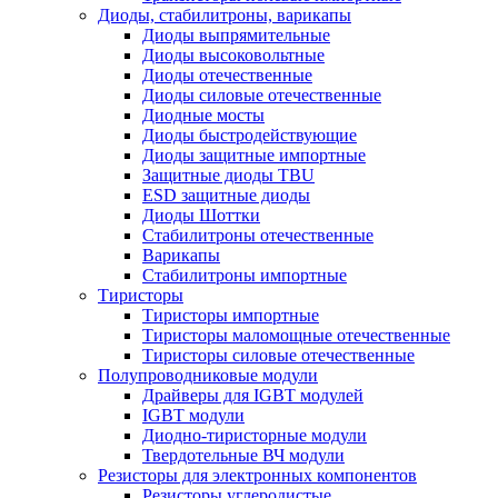
Диоды, стабилитроны, варикапы
Диоды выпрямительные
Диоды высоковольтные
Диоды отечественные
Диоды силовые отечественные
Диодные мосты
Диоды быстродействующие
Диоды защитные импортные
Защитные диоды TBU
ESD защитные диоды
Диоды Шоттки
Стабилитроны отечественные
Варикапы
Стабилитроны импортные
Тиристоры
Тиристоры импортные
Тиристоры маломощные отечественные
Тиристоры силовые отечественные
Полупроводниковые модули
Драйверы для IGBT модулей
IGBT модули
Диодно-тиристорные модули
Твердотельные ВЧ модули
Резисторы для электронных компонентов
Резисторы углеродистые