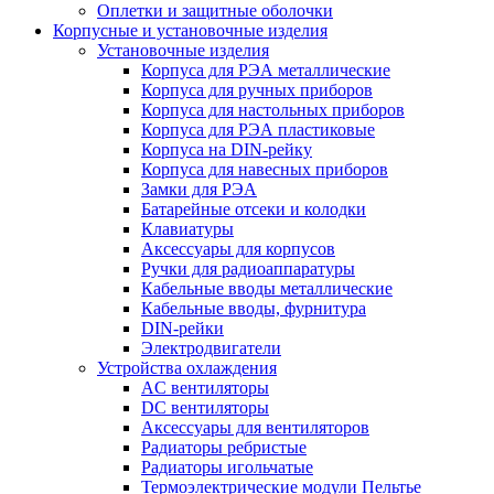
Оплетки и защитные оболочки
Корпусные и установочные изделия
Установочные изделия
Корпуса для РЭА металлические
Корпуса для ручных приборов
Корпуса для настольных приборов
Корпуса для РЭА пластиковые
Корпуса на DIN-рейку
Корпуса для навесных приборов
Замки для РЭА
Батарейные отсеки и колодки
Клавиатуры
Аксессуары для корпусов
Ручки для радиоаппаратуры
Кабельные вводы металлические
Кабельные вводы, фурнитура
DIN-рейки
Электродвигатели
Устройства охлаждения
AC вентиляторы
DC вентиляторы
Аксессуары для вентиляторов
Радиаторы ребристые
Радиаторы игольчатые
Термоэлектрические модули Пельтье