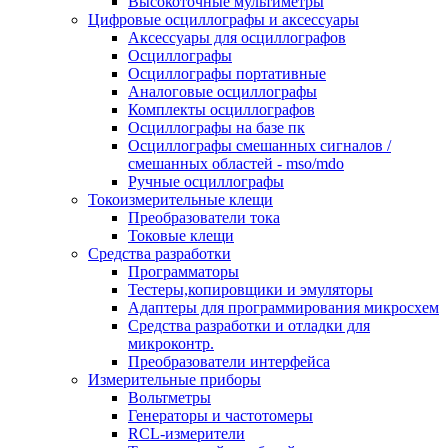
Высокоточные мультиметры
Цифровые осциллографы и аксессуары
Аксессуары для осциллографов
Осциллографы
Осциллографы портативные
Аналоговые осциллографы
Комплекты осциллографов
Осциллографы на базе пк
Осциллографы смешанных сигналов /
смешанных областей - mso/mdo
Ручные осциллографы
Токоизмерительные клещи
Преобразователи тока
Токовые клещи
Средства разработки
Программаторы
Тестеры,копировщики и эмуляторы
Адаптеры для программирования микросхем
Cредства разработки и отладки для
микроконтр.
Преобразователи интерфейса
Измерительные приборы
Вольтметры
Генераторы и частотомеры
RCL-измерители