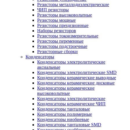
Резисторы металлодиэлектрические
ЧИП резисторы
Резисторы высоковольтные
Резисторы мощные
Резисторы прецизионные
Наборы резисторов
Резисторы токоизмерительные
Резисторы переменные
Резисторы подстроечные
Резисторные сборки
Конденсаторы
Конденсаторы электролитические
аксиальные
Конденсаторы электролитические SMD
Конденсаторы керамические выводные
Конденсаторы керамические дисковые
Конденсаторы керамические
высоковольтные
Конденсаторы электролитические
Конденсаторы керамические ЧИП
Конденсаторы танталовые
Конденсаторы полимерные
Конденсаторы ниобиевые
Конденсаторы танталовые SMD
Конденсаторы снабберные