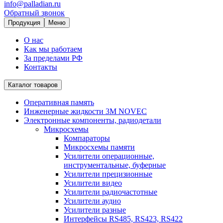
info@palladian.ru
Обратный звонок
Продукция
Меню
О нас
Как мы работаем
За пределами РФ
Контакты
Каталог товаров
Оперативная память
Инженерные жидкости 3M NOVEC
Электронные компоненты, радиодетали
Микросхемы
Компараторы
Микросхемы памяти
Усилители операционные,
инструментальные, буферные
Усилители прецизионные
Усилители видео
Усилители радиочастотные
Усилители аудио
Усилители разные
Интерфейсы RS485, RS423, RS422