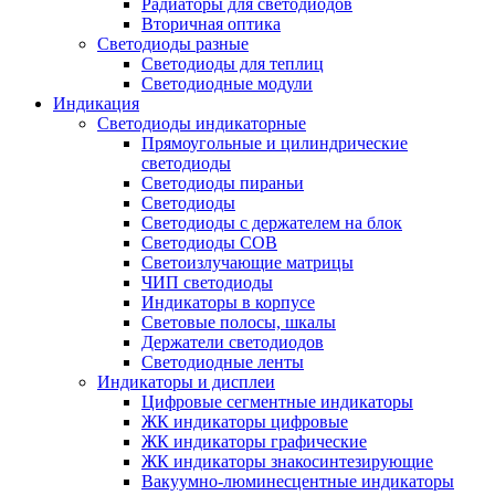
Радиаторы для светодиодов
Вторичная оптика
Светодиоды разные
Светодиоды для теплиц
Светодиодные модули
Индикация
Светодиоды индикаторные
Прямоугольные и цилиндрические
светодиоды
Светодиоды пираньи
Светодиоды
Светодиоды с держателем на блок
Светодиоды COB
Светоизлучающие матрицы
ЧИП светодиоды
Индикаторы в корпусе
Световые полосы, шкалы
Держатели светодиодов
Светодиодные ленты
Индикаторы и дисплеи
Цифровые сегментные индикаторы
ЖК индикаторы цифровые
ЖК индикаторы графические
ЖК индикаторы знакосинтезирующие
Вакуумно-люминесцентные индикаторы