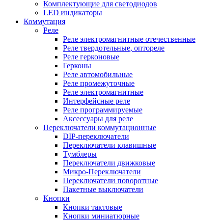
Комплектующие для светодиодов
LED индикаторы
Коммутация
Реле
Реле электромагнитные отечественные
Реле твердотельные, оптореле
Реле герконовые
Герконы
Реле автомобильные
Реле промежуточные
Реле электромагнитные
Интерфейсные реле
Реле программируемые
Аксессуары для реле
Переключатели коммутационные
DIP-переключатели
Переключатели клавишные
Тумблеры
Переключатели движковые
Микро-Переключатели
Переключатели поворотные
Пакетные выключатели
Кнопки
Кнопки тактовые
Кнопки миниатюрные