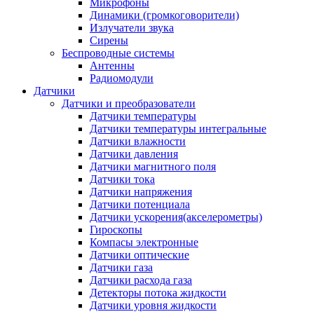
Микрофоны
Динамики (громкоговорители)
Излучатели звука
Сирены
Беспроводные системы
Антенны
Радиомодули
Датчики
Датчики и преобразователи
Датчики температуры
Датчики температуры интегральные
Датчики влажности
Датчики давления
Датчики магнитного поля
Датчики тока
Датчики напряжения
Датчики потенциала
Датчики ускорения(акселерометры)
Гироскопы
Компасы электронные
Датчики оптические
Датчики газа
Датчики расхода газа
Детекторы потока жидкости
Датчики уровня жидкости