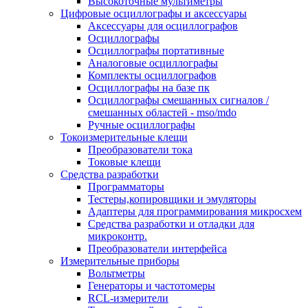
Высокоточные мультиметры
Цифровые осциллографы и аксессуары
Аксессуары для осциллографов
Осциллографы
Осциллографы портативные
Аналоговые осциллографы
Комплекты осциллографов
Осциллографы на базе пк
Осциллографы смешанных сигналов /
смешанных областей - mso/mdo
Ручные осциллографы
Токоизмерительные клещи
Преобразователи тока
Токовые клещи
Средства разработки
Программаторы
Тестеры,копировщики и эмуляторы
Адаптеры для программирования микросхем
Cредства разработки и отладки для
микроконтр.
Преобразователи интерфейса
Измерительные приборы
Вольтметры
Генераторы и частотомеры
RCL-измерители