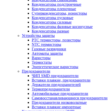
Конденсаторы подстроечные
Конденсаторы пленочные
Суперконденсаторы, ионисторы
Конденсаторы пусковые
Конденсаторы силовые
Конденсаторы фазовые косинусные
Конденсаторы разные
Устройства защиты
PTC термисторы, позисторы
NTC термисторы
Газовые разрядники
Автоматы защиты
Варисторы
Термостаты
Энергетические варисторы
Предохранители
ЧИП SMD предохранители
Вставки плавкие, предохранители
Держатели предохранителей
Термопредохранители
Автомобильные предохранители
Самовосстанавливающиеся предохранители
Предохранители низковольтные
Вставки плавкие импортные