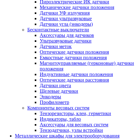
Пироэлектрические ИК датчики
Механические датчики положения
Датчики УФ излучения
Датчики ультразвуковые
Датчики угла (энкодеры)
Бесконтактные выключатели
Аксессуары для датчиков
Ультразвуковые датчики
Датчики меток
Оптические датчики положения
Емкостные датчики положения
Магнитоуправляемые (герконовые) датчики
положения
Индуктивные датчики положения
Оптические датчики расстояния
Датчики цвета
Щелевые датчики
Энкодеры
Профилометр
Компоненты весовых систем
Тензорезисторы, клеи, герметики
Индикаторы, табло
Аксессуары для весовых систем
Тензодатчики, узлы встройки
Металлические шкафы для электрооборудования