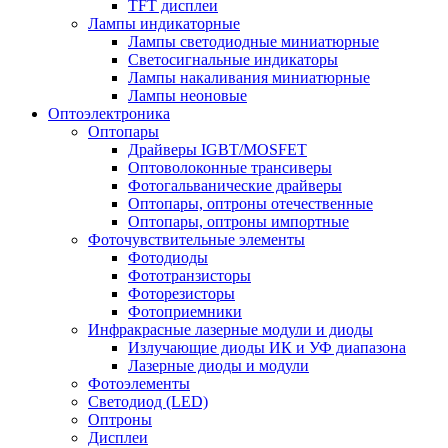
TFT дисплеи
Лампы индикаторные
Лампы светодиодные миниатюрные
Светосигнальные индикаторы
Лампы накаливания миниатюрные
Лампы неоновые
Оптоэлектроника
Оптопары
Драйверы IGBT/MOSFET
Оптоволоконные трансиверы
Фотогальванические драйверы
Оптопары, оптроны отечественные
Оптопары, оптроны импортные
Фоточувствительные элементы
Фотодиоды
Фототранзисторы
Фоторезисторы
Фотоприемники
Инфракрасные лазерные модули и диоды
Излучающие диоды ИК и УФ диапазона
Лазерные диоды и модули
Фотоэлементы
Светодиод (LED)
Оптроны
Дисплеи