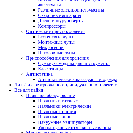
аксессуары
Различные электроинструменты
Сварочные аппараты
Дрели и шуруповерты
Компрессоры
Оптические приспособления
Бестеневые лупы
Монтажные лупы
Микроскопы
Наголовные лупы
Приспособления для хранения
Сумки, чемоданы для инструмента
Кассетницы
Антистатика
Антистатические аксессуары и одежда
Литьё и фрезеровка по индивидуальным проектам
Все для пайки
Паяльное оборудование
Паяльники газовые
Паяльники электрические
Паяльные станции
Паяльные ванны
Вакуумные манипуляторы
Ультразвуковые отмывочные ванны
Материалы для пайки