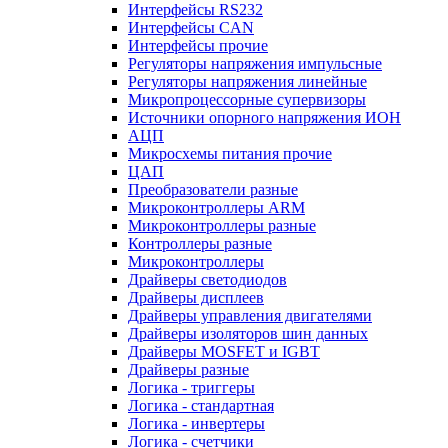
Интерфейсы RS232
Интерфейсы CAN
Интерфейсы прочие
Регуляторы напряжения импульсные
Регуляторы напряжения линейные
Микропроцессорные супервизоры
Источники опорного напряжения ИОН
АЦП
Микросхемы питания прочие
ЦАП
Преобразователи разные
Микроконтроллеры ARM
Микроконтроллеры разные
Контроллеры разные
Микроконтроллеры
Драйверы светодиодов
Драйверы дисплеев
Драйверы управления двигателями
Драйверы изоляторов шин данных
Драйверы MOSFET и IGBT
Драйверы разные
Логика - триггеры
Логика - стандартная
Логика - инвертеры
Логика - счетчики