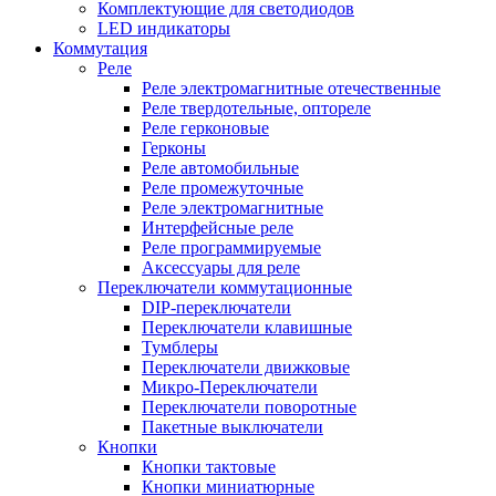
Комплектующие для светодиодов
LED индикаторы
Коммутация
Реле
Реле электромагнитные отечественные
Реле твердотельные, оптореле
Реле герконовые
Герконы
Реле автомобильные
Реле промежуточные
Реле электромагнитные
Интерфейсные реле
Реле программируемые
Аксессуары для реле
Переключатели коммутационные
DIP-переключатели
Переключатели клавишные
Тумблеры
Переключатели движковые
Микро-Переключатели
Переключатели поворотные
Пакетные выключатели
Кнопки
Кнопки тактовые
Кнопки миниатюрные