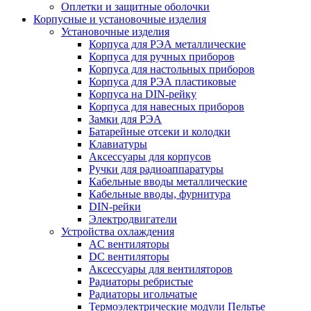
Оплетки и защитные оболочки
Корпусные и установочные изделия
Установочные изделия
Корпуса для РЭА металлические
Корпуса для ручных приборов
Корпуса для настольных приборов
Корпуса для РЭА пластиковые
Корпуса на DIN-рейку
Корпуса для навесных приборов
Замки для РЭА
Батарейные отсеки и колодки
Клавиатуры
Аксессуары для корпусов
Ручки для радиоаппаратуры
Кабельные вводы металлические
Кабельные вводы, фурнитура
DIN-рейки
Электродвигатели
Устройства охлаждения
AC вентиляторы
DC вентиляторы
Аксессуары для вентиляторов
Радиаторы ребристые
Радиаторы игольчатые
Термоэлектрические модули Пельтье