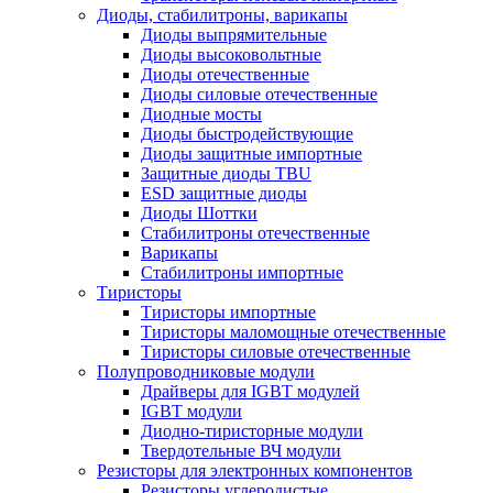
Диоды, стабилитроны, варикапы
Диоды выпрямительные
Диоды высоковольтные
Диоды отечественные
Диоды силовые отечественные
Диодные мосты
Диоды быстродействующие
Диоды защитные импортные
Защитные диоды TBU
ESD защитные диоды
Диоды Шоттки
Стабилитроны отечественные
Варикапы
Стабилитроны импортные
Тиристоры
Тиристоры импортные
Тиристоры маломощные отечественные
Тиристоры силовые отечественные
Полупроводниковые модули
Драйверы для IGBT модулей
IGBT модули
Диодно-тиристорные модули
Твердотельные ВЧ модули
Резисторы для электронных компонентов
Резисторы углеродистые