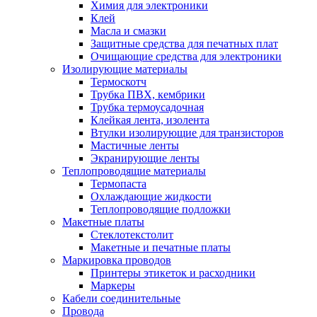
Химия для электроники
Клей
Масла и смазки
Защитные средства для печатных плат
Очищающие средства для электроники
Изолирующие материалы
Термоскотч
Трубка ПВХ, кембрики
Трубка термоусадочная
Клейкая лента, изолента
Втулки изолирующие для транзисторов
Мастичные ленты
Экранирующие ленты
Теплопроводящие материалы
Термопаста
Охлаждающие жидкости
Теплопроводящие подложки
Макетные платы
Стеклотекстолит
Макетные и печатные платы
Маркировка проводов
Принтеры этикеток и расходники
Маркеры
Кабели соединительные
Провода