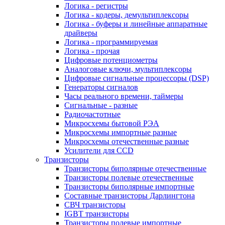
Логика - регистры
Логика - кодеры, демультиплексоры
Логика - буферы и линейные аппаратные
драйверы
Логика - программируемая
Логика - прочая
Цифровые потенциометры
Аналоговые ключи, мультиплексоры
Цифровые сигнальные процессоры (DSP)
Генераторы сигналов
Часы реального времени, таймеры
Сигнальные - разные
Радиочастотные
Микросхемы бытовой РЭА
Микросхемы импортные разные
Микросхемы отечественные разные
Усилители для CCD
Транзисторы
Транзисторы биполярные отечественные
Транзисторы полевые отечественные
Транзисторы биполярные импортные
Составные транзисторы Дарлингтона
СВЧ транзисторы
IGBT транзисторы
Транзисторы полевые импортные