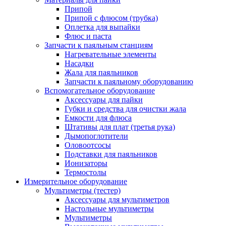
Припой
Припой с флюсом (трубка)
Оплетка для выпайки
Флюс и паста
Запчасти к паяльным станциям
Нагревательные элементы
Насадки
Жала для паяльников
Запчасти к паяльному оборудованию
Вспомогательное оборудование
Аксессуары для пайки
Губки и средства для очистки жала
Емкости для флюса
Штативы для плат (третья рука)
Дымопоглотители
Оловоотсосы
Подставки для паяльников
Ионизаторы
Термостолы
Измерительное оборудование
Мультиметры (тестер)
Аксессуары для мультиметров
Настольные мультиметры
Мультиметры