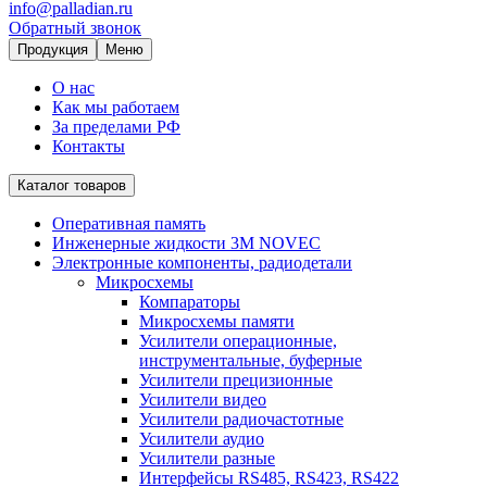
info@palladian.ru
Обратный звонок
Продукция
Меню
О нас
Как мы работаем
За пределами РФ
Контакты
Каталог товаров
Оперативная память
Инженерные жидкости 3M NOVEC
Электронные компоненты, радиодетали
Микросхемы
Компараторы
Микросхемы памяти
Усилители операционные,
инструментальные, буферные
Усилители прецизионные
Усилители видео
Усилители радиочастотные
Усилители аудио
Усилители разные
Интерфейсы RS485, RS423, RS422