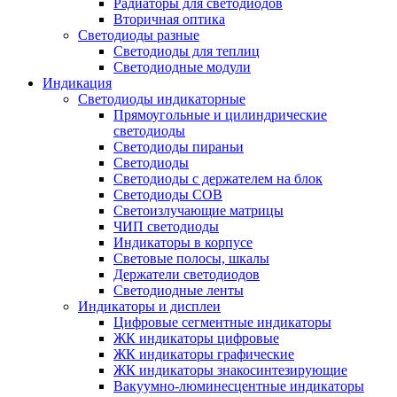
Радиаторы для светодиодов
Вторичная оптика
Светодиоды разные
Светодиоды для теплиц
Светодиодные модули
Индикация
Светодиоды индикаторные
Прямоугольные и цилиндрические
светодиоды
Светодиоды пираньи
Светодиоды
Светодиоды с держателем на блок
Светодиоды COB
Светоизлучающие матрицы
ЧИП светодиоды
Индикаторы в корпусе
Световые полосы, шкалы
Держатели светодиодов
Светодиодные ленты
Индикаторы и дисплеи
Цифровые сегментные индикаторы
ЖК индикаторы цифровые
ЖК индикаторы графические
ЖК индикаторы знакосинтезирующие
Вакуумно-люминесцентные индикаторы