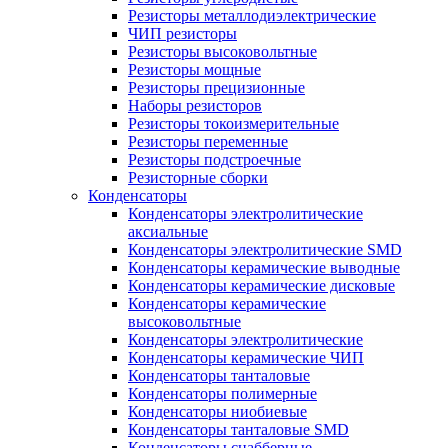
Резисторы металлодиэлектрические
ЧИП резисторы
Резисторы высоковольтные
Резисторы мощные
Резисторы прецизионные
Наборы резисторов
Резисторы токоизмерительные
Резисторы переменные
Резисторы подстроечные
Резисторные сборки
Конденсаторы
Конденсаторы электролитические
аксиальные
Конденсаторы электролитические SMD
Конденсаторы керамические выводные
Конденсаторы керамические дисковые
Конденсаторы керамические
высоковольтные
Конденсаторы электролитические
Конденсаторы керамические ЧИП
Конденсаторы танталовые
Конденсаторы полимерные
Конденсаторы ниобиевые
Конденсаторы танталовые SMD
Конденсаторы снабберные