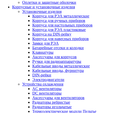
Оплетки и защитные оболочки
Корпусные и установочные изделия
Установочные изделия
Корпуса для РЭА металлические
Корпуса для ручных приборов
Корпуса для настольных приборов
Корпуса для РЭА пластиковые
Корпуса на DIN-рейку
Корпуса для навесных приборов
Замки для РЭА
Батарейные отсеки и колодки
Клавиатуры
Аксессуары для корпусов
Ручки для радиоаппаратуры
Кабельные вводы металлические
Кабельные вводы, фурнитура
DIN-рейки
Электродвигатели
Устройства охлаждения
AC вентиляторы
DC вентиляторы
Аксессуары для вентиляторов
Радиаторы ребристые
Радиаторы игольчатые
Термоэлектрические модули Пельтье