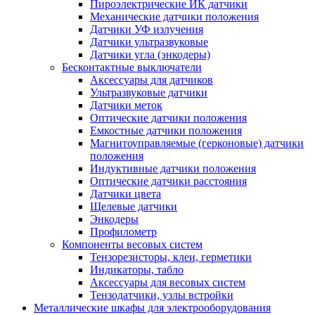
Пироэлектрические ИК датчики
Механические датчики положения
Датчики УФ излучения
Датчики ультразвуковые
Датчики угла (энкодеры)
Бесконтактные выключатели
Аксессуары для датчиков
Ультразвуковые датчики
Датчики меток
Оптические датчики положения
Емкостные датчики положения
Магнитоуправляемые (герконовые) датчики
положения
Индуктивные датчики положения
Оптические датчики расстояния
Датчики цвета
Щелевые датчики
Энкодеры
Профилометр
Компоненты весовых систем
Тензорезисторы, клеи, герметики
Индикаторы, табло
Аксессуары для весовых систем
Тензодатчики, узлы встройки
Металлические шкафы для электрооборудования