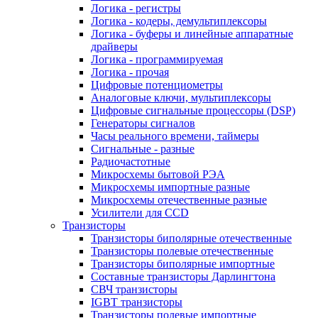
Логика - регистры
Логика - кодеры, демультиплексоры
Логика - буферы и линейные аппаратные
драйверы
Логика - программируемая
Логика - прочая
Цифровые потенциометры
Аналоговые ключи, мультиплексоры
Цифровые сигнальные процессоры (DSP)
Генераторы сигналов
Часы реального времени, таймеры
Сигнальные - разные
Радиочастотные
Микросхемы бытовой РЭА
Микросхемы импортные разные
Микросхемы отечественные разные
Усилители для CCD
Транзисторы
Транзисторы биполярные отечественные
Транзисторы полевые отечественные
Транзисторы биполярные импортные
Составные транзисторы Дарлингтона
СВЧ транзисторы
IGBT транзисторы
Транзисторы полевые импортные