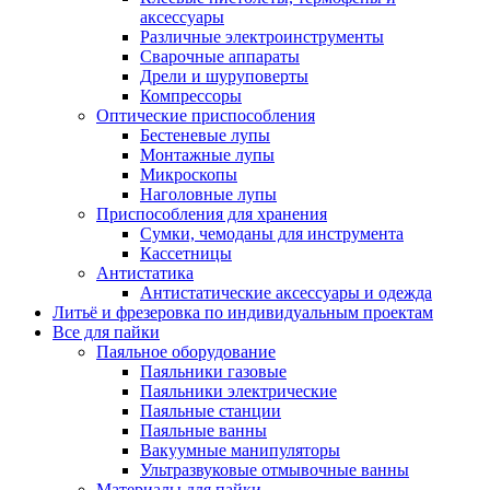
аксессуары
Различные электроинструменты
Сварочные аппараты
Дрели и шуруповерты
Компрессоры
Оптические приспособления
Бестеневые лупы
Монтажные лупы
Микроскопы
Наголовные лупы
Приспособления для хранения
Сумки, чемоданы для инструмента
Кассетницы
Антистатика
Антистатические аксессуары и одежда
Литьё и фрезеровка по индивидуальным проектам
Все для пайки
Паяльное оборудование
Паяльники газовые
Паяльники электрические
Паяльные станции
Паяльные ванны
Вакуумные манипуляторы
Ультразвуковые отмывочные ванны
Материалы для пайки