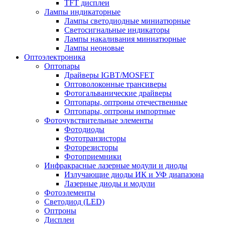
TFT дисплеи
Лампы индикаторные
Лампы светодиодные миниатюрные
Светосигнальные индикаторы
Лампы накаливания миниатюрные
Лампы неоновые
Оптоэлектроника
Оптопары
Драйверы IGBT/MOSFET
Оптоволоконные трансиверы
Фотогальванические драйверы
Оптопары, оптроны отечественные
Оптопары, оптроны импортные
Фоточувствительные элементы
Фотодиоды
Фототранзисторы
Фоторезисторы
Фотоприемники
Инфракрасные лазерные модули и диоды
Излучающие диоды ИК и УФ диапазона
Лазерные диоды и модули
Фотоэлементы
Светодиод (LED)
Оптроны
Дисплеи