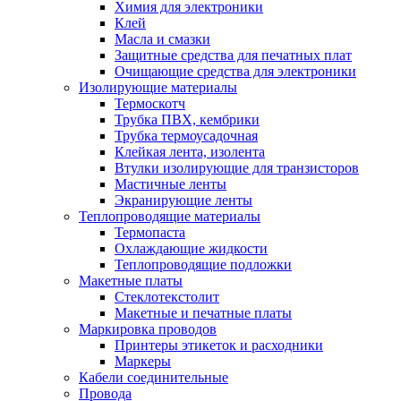
Химия для электроники
Клей
Масла и смазки
Защитные средства для печатных плат
Очищающие средства для электроники
Изолирующие материалы
Термоскотч
Трубка ПВХ, кембрики
Трубка термоусадочная
Клейкая лента, изолента
Втулки изолирующие для транзисторов
Мастичные ленты
Экранирующие ленты
Теплопроводящие материалы
Термопаста
Охлаждающие жидкости
Теплопроводящие подложки
Макетные платы
Стеклотекстолит
Макетные и печатные платы
Маркировка проводов
Принтеры этикеток и расходники
Маркеры
Кабели соединительные
Провода