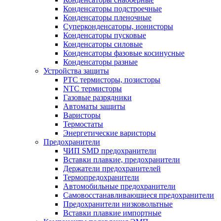
Конденсаторы подстроечные
Конденсаторы пленочные
Суперконденсаторы, ионисторы
Конденсаторы пусковые
Конденсаторы силовые
Конденсаторы фазовые косинусные
Конденсаторы разные
Устройства защиты
PTC термисторы, позисторы
NTC термисторы
Газовые разрядники
Автоматы защиты
Варисторы
Термостаты
Энергетические варисторы
Предохранители
ЧИП SMD предохранители
Вставки плавкие, предохранители
Держатели предохранителей
Термопредохранители
Автомобильные предохранители
Самовосстанавливающиеся предохранители
Предохранители низковольтные
Вставки плавкие импортные