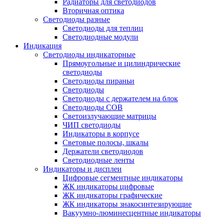
Радиаторы для светодиодов
Вторичная оптика
Светодиоды разные
Светодиоды для теплиц
Светодиодные модули
Индикация
Светодиоды индикаторные
Прямоугольные и цилиндрические
светодиоды
Светодиоды пираньи
Светодиоды
Светодиоды с держателем на блок
Светодиоды COB
Светоизлучающие матрицы
ЧИП светодиоды
Индикаторы в корпусе
Световые полосы, шкалы
Держатели светодиодов
Светодиодные ленты
Индикаторы и дисплеи
Цифровые сегментные индикаторы
ЖК индикаторы цифровые
ЖК индикаторы графические
ЖК индикаторы знакосинтезирующие
Вакуумно-люминесцентные индикаторы