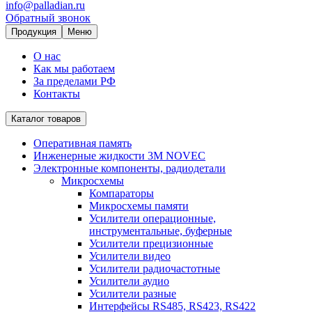
info@palladian.ru
Обратный звонок
Продукция
Меню
О нас
Как мы работаем
За пределами РФ
Контакты
Каталог товаров
Оперативная память
Инженерные жидкости 3M NOVEC
Электронные компоненты, радиодетали
Микросхемы
Компараторы
Микросхемы памяти
Усилители операционные,
инструментальные, буферные
Усилители прецизионные
Усилители видео
Усилители радиочастотные
Усилители аудио
Усилители разные
Интерфейсы RS485, RS423, RS422