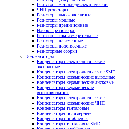
Резисторы металлодиэлектрические
ЧИП резисторы
Резисторы высоковольтные
Резисторы мощные
Резисторы прецизионные
Наборы резисторов
Резисторы токоизмерительные
Резисторы переменные
Резисторы подстроечные
Резисторные сборки
Конденсаторы
Конденсаторы электролитические
аксиальные
Конденсаторы электролитические SMD
Конденсаторы керамические выводные
Конденсаторы керамические дисковые
Конденсаторы керамические
высоковольтные
Конденсаторы электролитические
Конденсаторы керамические ЧИП
Конденсаторы танталовые
Конденсаторы полимерные
Конденсаторы ниобиевые
Конденсаторы танталовые SMD
Конденсаторы снабберные