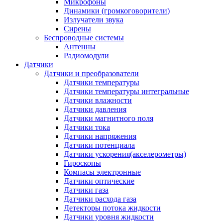
Микрофоны
Динамики (громкоговорители)
Излучатели звука
Сирены
Беспроводные системы
Антенны
Радиомодули
Датчики
Датчики и преобразователи
Датчики температуры
Датчики температуры интегральные
Датчики влажности
Датчики давления
Датчики магнитного поля
Датчики тока
Датчики напряжения
Датчики потенциала
Датчики ускорения(акселерометры)
Гироскопы
Компасы электронные
Датчики оптические
Датчики газа
Датчики расхода газа
Детекторы потока жидкости
Датчики уровня жидкости