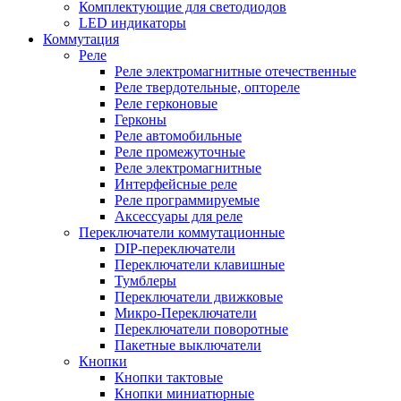
Комплектующие для светодиодов
LED индикаторы
Коммутация
Реле
Реле электромагнитные отечественные
Реле твердотельные, оптореле
Реле герконовые
Герконы
Реле автомобильные
Реле промежуточные
Реле электромагнитные
Интерфейсные реле
Реле программируемые
Аксессуары для реле
Переключатели коммутационные
DIP-переключатели
Переключатели клавишные
Тумблеры
Переключатели движковые
Микро-Переключатели
Переключатели поворотные
Пакетные выключатели
Кнопки
Кнопки тактовые
Кнопки миниатюрные