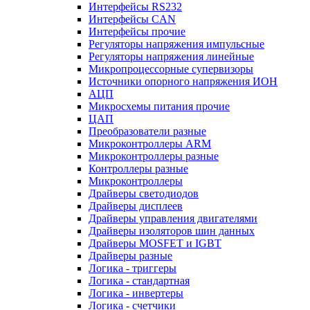
Интерфейсы RS232
Интерфейсы CAN
Интерфейсы прочие
Регуляторы напряжения импульсные
Регуляторы напряжения линейные
Микропроцессорные супервизоры
Источники опорного напряжения ИОН
АЦП
Микросхемы питания прочие
ЦАП
Преобразователи разные
Микроконтроллеры ARM
Микроконтроллеры разные
Контроллеры разные
Микроконтроллеры
Драйверы светодиодов
Драйверы дисплеев
Драйверы управления двигателями
Драйверы изоляторов шин данных
Драйверы MOSFET и IGBT
Драйверы разные
Логика - триггеры
Логика - стандартная
Логика - инвертеры
Логика - счетчики