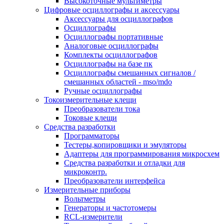
Высокоточные мультиметры
Цифровые осциллографы и аксессуары
Аксессуары для осциллографов
Осциллографы
Осциллографы портативные
Аналоговые осциллографы
Комплекты осциллографов
Осциллографы на базе пк
Осциллографы смешанных сигналов /
смешанных областей - mso/mdo
Ручные осциллографы
Токоизмерительные клещи
Преобразователи тока
Токовые клещи
Средства разработки
Программаторы
Тестеры,копировщики и эмуляторы
Адаптеры для программирования микросхем
Cредства разработки и отладки для
микроконтр.
Преобразователи интерфейса
Измерительные приборы
Вольтметры
Генераторы и частотомеры
RCL-измерители