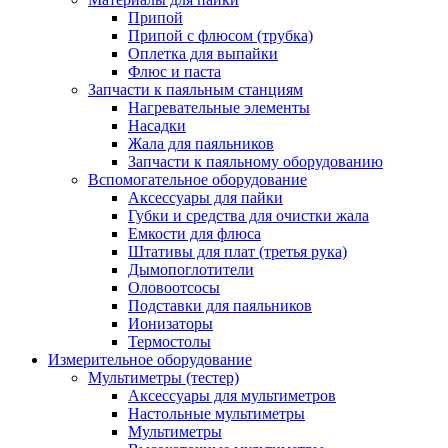
Припой
Припой с флюсом (трубка)
Оплетка для выпайки
Флюс и паста
Запчасти к паяльным станциям
Нагревательные элементы
Насадки
Жала для паяльников
Запчасти к паяльному оборудованию
Вспомогательное оборудование
Аксессуары для пайки
Губки и средства для очистки жала
Емкости для флюса
Штативы для плат (третья рука)
Дымопоглотители
Оловоотсосы
Подставки для паяльников
Ионизаторы
Термостолы
Измерительное оборудование
Мультиметры (тестер)
Аксессуары для мультиметров
Настольные мультиметры
Мультиметры