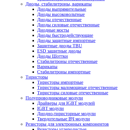
Диоды, стабилитроны, варикапы
Диоды выпрямительные
Диоды высоковольтные
Диоды отечественные
Диоды силовые отечественные
Диодные мосты
Диоды быстродействующие
Диоды защитные импортные
Защитные диоды TBU
ESD защитные диоды
Диоды Шоттки
Стабилитроны отечественные
Варикапы
Стабилитроны импортные
Тиристоры
Тиристоры импортные
Тиристоры маломощные отечественные
Тиристоры силовые отечественные
Полупроводниковые модули
Драйверы для IGBT модулей
IGBT модули
Диодно-тиристорные модули
Твердотельные ВЧ модули
Резисторы для электронных компонентов
Резисторы углеродистые