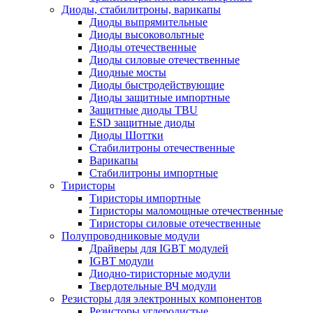
Диоды, стабилитроны, варикапы
Диоды выпрямительные
Диоды высоковольтные
Диоды отечественные
Диоды силовые отечественные
Диодные мосты
Диоды быстродействующие
Диоды защитные импортные
Защитные диоды TBU
ESD защитные диоды
Диоды Шоттки
Стабилитроны отечественные
Варикапы
Стабилитроны импортные
Тиристоры
Тиристоры импортные
Тиристоры маломощные отечественные
Тиристоры силовые отечественные
Полупроводниковые модули
Драйверы для IGBT модулей
IGBT модули
Диодно-тиристорные модули
Твердотельные ВЧ модули
Резисторы для электронных компонентов
Резисторы углеродистые