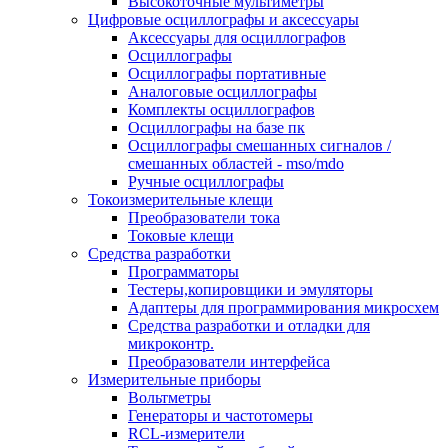
Высокоточные мультиметры
Цифровые осциллографы и аксессуары
Аксессуары для осциллографов
Осциллографы
Осциллографы портативные
Аналоговые осциллографы
Комплекты осциллографов
Осциллографы на базе пк
Осциллографы смешанных сигналов /
смешанных областей - mso/mdo
Ручные осциллографы
Токоизмерительные клещи
Преобразователи тока
Токовые клещи
Средства разработки
Программаторы
Тестеры,копировщики и эмуляторы
Адаптеры для программирования микросхем
Cредства разработки и отладки для
микроконтр.
Преобразователи интерфейса
Измерительные приборы
Вольтметры
Генераторы и частотомеры
RCL-измерители