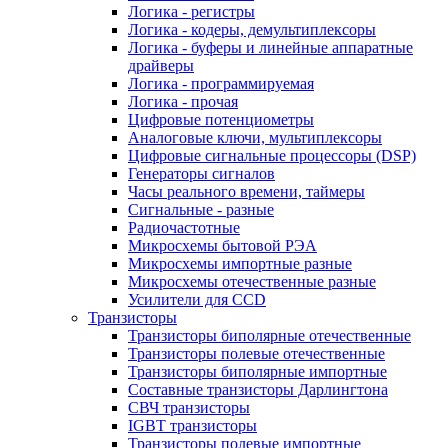
Логика - регистры
Логика - кодеры, демультиплексоры
Логика - буферы и линейные аппаратные
драйверы
Логика - программируемая
Логика - прочая
Цифровые потенциометры
Аналоговые ключи, мультиплексоры
Цифровые сигнальные процессоры (DSP)
Генераторы сигналов
Часы реального времени, таймеры
Сигнальные - разные
Радиочастотные
Микросхемы бытовой РЭА
Микросхемы импортные разные
Микросхемы отечественные разные
Усилители для CCD
Транзисторы
Транзисторы биполярные отечественные
Транзисторы полевые отечественные
Транзисторы биполярные импортные
Составные транзисторы Дарлингтона
СВЧ транзисторы
IGBT транзисторы
Транзисторы полевые импортные