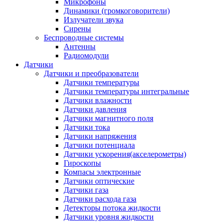
Микрофоны
Динамики (громкоговорители)
Излучатели звука
Сирены
Беспроводные системы
Антенны
Радиомодули
Датчики
Датчики и преобразователи
Датчики температуры
Датчики температуры интегральные
Датчики влажности
Датчики давления
Датчики магнитного поля
Датчики тока
Датчики напряжения
Датчики потенциала
Датчики ускорения(акселерометры)
Гироскопы
Компасы электронные
Датчики оптические
Датчики газа
Датчики расхода газа
Детекторы потока жидкости
Датчики уровня жидкости