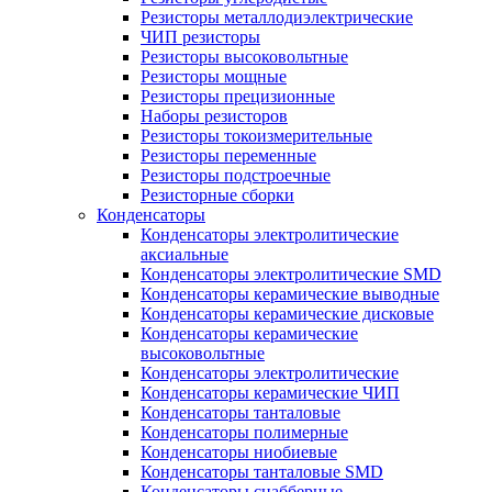
Резисторы металлодиэлектрические
ЧИП резисторы
Резисторы высоковольтные
Резисторы мощные
Резисторы прецизионные
Наборы резисторов
Резисторы токоизмерительные
Резисторы переменные
Резисторы подстроечные
Резисторные сборки
Конденсаторы
Конденсаторы электролитические
аксиальные
Конденсаторы электролитические SMD
Конденсаторы керамические выводные
Конденсаторы керамические дисковые
Конденсаторы керамические
высоковольтные
Конденсаторы электролитические
Конденсаторы керамические ЧИП
Конденсаторы танталовые
Конденсаторы полимерные
Конденсаторы ниобиевые
Конденсаторы танталовые SMD
Конденсаторы снабберные