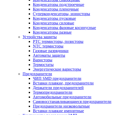
Конденсаторы подстроечные
Конденсаторы пленочные
Суперконденсаторы, ионисторы
Конденсаторы пусковые
Конденсаторы силовые
Конденсаторы фазовые косинусные
Конденсаторы разные
Устройства защиты
PTC термисторы, позисторы
NTC термисторы
Газовые разрядники
Автоматы защиты
Варисторы
Термостаты
Энергетические варисторы
Предохранители
ЧИП SMD предохранители
Вставки плавкие, предохранители
Держатели предохранителей
Термопредохранители
Автомобильные предохранители
Самовосстанавливающиеся предохранители
Предохранители низковольтные
Вставки плавкие импортные