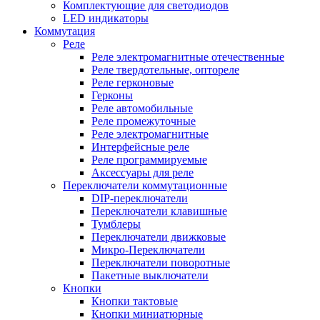
Комплектующие для светодиодов
LED индикаторы
Коммутация
Реле
Реле электромагнитные отечественные
Реле твердотельные, оптореле
Реле герконовые
Герконы
Реле автомобильные
Реле промежуточные
Реле электромагнитные
Интерфейсные реле
Реле программируемые
Аксессуары для реле
Переключатели коммутационные
DIP-переключатели
Переключатели клавишные
Тумблеры
Переключатели движковые
Микро-Переключатели
Переключатели поворотные
Пакетные выключатели
Кнопки
Кнопки тактовые
Кнопки миниатюрные