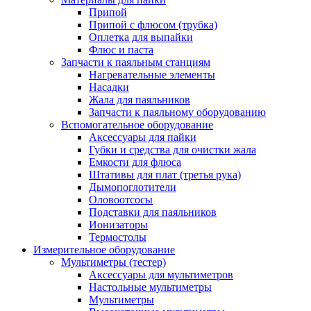
Припой
Припой с флюсом (трубка)
Оплетка для выпайки
Флюс и паста
Запчасти к паяльным станциям
Нагревательные элементы
Насадки
Жала для паяльников
Запчасти к паяльному оборудованию
Вспомогательное оборудование
Аксессуары для пайки
Губки и средства для очистки жала
Емкости для флюса
Штативы для плат (третья рука)
Дымопоглотители
Оловоотсосы
Подставки для паяльников
Ионизаторы
Термостолы
Измерительное оборудование
Мультиметры (тестер)
Аксессуары для мультиметров
Настольные мультиметры
Мультиметры