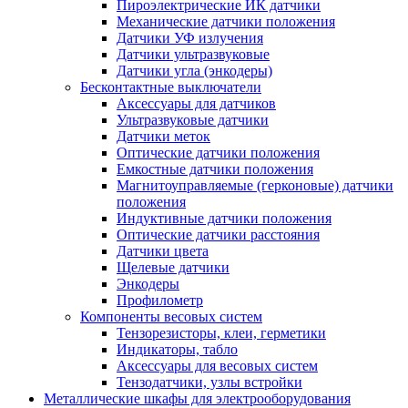
Пироэлектрические ИК датчики
Механические датчики положения
Датчики УФ излучения
Датчики ультразвуковые
Датчики угла (энкодеры)
Бесконтактные выключатели
Аксессуары для датчиков
Ультразвуковые датчики
Датчики меток
Оптические датчики положения
Емкостные датчики положения
Магнитоуправляемые (герконовые) датчики
положения
Индуктивные датчики положения
Оптические датчики расстояния
Датчики цвета
Щелевые датчики
Энкодеры
Профилометр
Компоненты весовых систем
Тензорезисторы, клеи, герметики
Индикаторы, табло
Аксессуары для весовых систем
Тензодатчики, узлы встройки
Металлические шкафы для электрооборудования