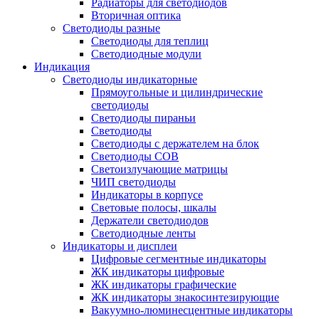
Радиаторы для светодиодов
Вторичная оптика
Светодиоды разные
Светодиоды для теплиц
Светодиодные модули
Индикация
Светодиоды индикаторные
Прямоугольные и цилиндрические
светодиоды
Светодиоды пираньи
Светодиоды
Светодиоды с держателем на блок
Светодиоды COB
Светоизлучающие матрицы
ЧИП светодиоды
Индикаторы в корпусе
Световые полосы, шкалы
Держатели светодиодов
Светодиодные ленты
Индикаторы и дисплеи
Цифровые сегментные индикаторы
ЖК индикаторы цифровые
ЖК индикаторы графические
ЖК индикаторы знакосинтезирующие
Вакуумно-люминесцентные индикаторы