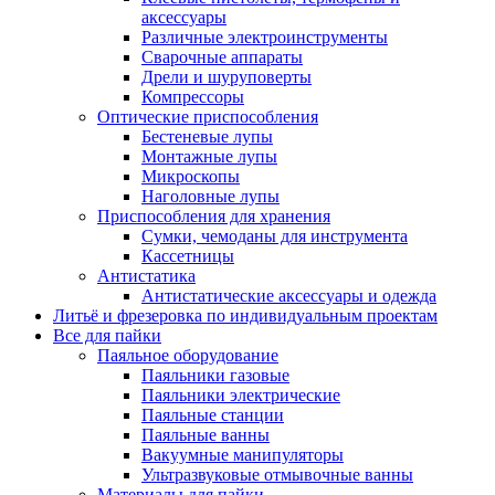
аксессуары
Различные электроинструменты
Сварочные аппараты
Дрели и шуруповерты
Компрессоры
Оптические приспособления
Бестеневые лупы
Монтажные лупы
Микроскопы
Наголовные лупы
Приспособления для хранения
Сумки, чемоданы для инструмента
Кассетницы
Антистатика
Антистатические аксессуары и одежда
Литьё и фрезеровка по индивидуальным проектам
Все для пайки
Паяльное оборудование
Паяльники газовые
Паяльники электрические
Паяльные станции
Паяльные ванны
Вакуумные манипуляторы
Ультразвуковые отмывочные ванны
Материалы для пайки