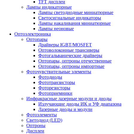
TFT дисплеи
Лампы индикаторные
Лампы светодиодные миниатюрные
Светосигнальные индикаторы
Лампы накаливания миниатюрные
Лампы неоновые
Оптоэлектроника
Оптопары
Драйверы IGBT/MOSFET
Оптоволоконные трансиверы
Фотогальванические драйверы
Оптопары, оптроны отечественные
Оптопары, оптроны импортные
Фоточувствительные элементы
Фотодиоды
Фототранзисторы
Фоторезисторы
Фотоприемники
Инфракрасные лазерные модули и диоды
Излучающие диоды ИК и УФ диапазона
Лазерные диоды и модули
Фотоэлементы
Светодиод (LED)
Оптроны
Дисплеи