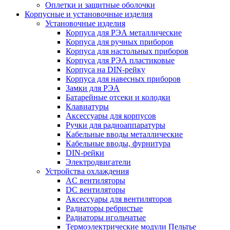
Оплетки и защитные оболочки
Корпусные и установочные изделия
Установочные изделия
Корпуса для РЭА металлические
Корпуса для ручных приборов
Корпуса для настольных приборов
Корпуса для РЭА пластиковые
Корпуса на DIN-рейку
Корпуса для навесных приборов
Замки для РЭА
Батарейные отсеки и колодки
Клавиатуры
Аксессуары для корпусов
Ручки для радиоаппаратуры
Кабельные вводы металлические
Кабельные вводы, фурнитура
DIN-рейки
Электродвигатели
Устройства охлаждения
AC вентиляторы
DC вентиляторы
Аксессуары для вентиляторов
Радиаторы ребристые
Радиаторы игольчатые
Термоэлектрические модули Пельтье