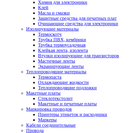
Химия для электроники
Клей
Масла и смазки
Защитные средства для печатных плат
Очищающие средства для электроники
Изолирующие материалы
Термоскотч
Трубка ПВХ, кембрики
Трубка термоусадочная
Клейкая лента, изолента
Втулки изолирующие для транзисторов
Мастичные ленты
Экранирующие ленты
Теплопроводящие материалы
Термопаста
Охлаждающие жидкости
Теплопроводящие подложки
Макетные платы
Стеклотекстолит
Макетные и печатные платы
Маркировка проводов
Принтеры этикеток и расходники
Маркеры
Кабели соединительные
Провода