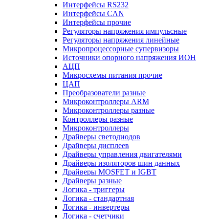
Интерфейсы RS232
Интерфейсы CAN
Интерфейсы прочие
Регуляторы напряжения импульсные
Регуляторы напряжения линейные
Микропроцессорные супервизоры
Источники опорного напряжения ИОН
АЦП
Микросхемы питания прочие
ЦАП
Преобразователи разные
Микроконтроллеры ARM
Микроконтроллеры разные
Контроллеры разные
Микроконтроллеры
Драйверы светодиодов
Драйверы дисплеев
Драйверы управления двигателями
Драйверы изоляторов шин данных
Драйверы MOSFET и IGBT
Драйверы разные
Логика - триггеры
Логика - стандартная
Логика - инвертеры
Логика - счетчики