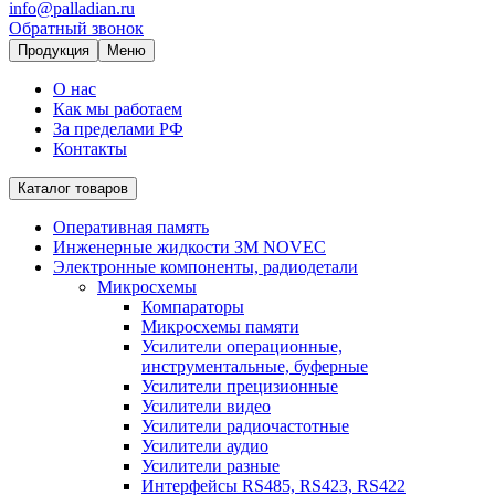
info@palladian.ru
Обратный звонок
Продукция
Меню
О нас
Как мы работаем
За пределами РФ
Контакты
Каталог товаров
Оперативная память
Инженерные жидкости 3M NOVEC
Электронные компоненты, радиодетали
Микросхемы
Компараторы
Микросхемы памяти
Усилители операционные,
инструментальные, буферные
Усилители прецизионные
Усилители видео
Усилители радиочастотные
Усилители аудио
Усилители разные
Интерфейсы RS485, RS423, RS422