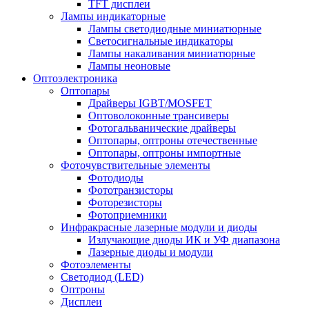
TFT дисплеи
Лампы индикаторные
Лампы светодиодные миниатюрные
Светосигнальные индикаторы
Лампы накаливания миниатюрные
Лампы неоновые
Оптоэлектроника
Оптопары
Драйверы IGBT/MOSFET
Оптоволоконные трансиверы
Фотогальванические драйверы
Оптопары, оптроны отечественные
Оптопары, оптроны импортные
Фоточувствительные элементы
Фотодиоды
Фототранзисторы
Фоторезисторы
Фотоприемники
Инфракрасные лазерные модули и диоды
Излучающие диоды ИК и УФ диапазона
Лазерные диоды и модули
Фотоэлементы
Светодиод (LED)
Оптроны
Дисплеи