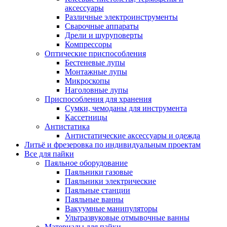
аксессуары
Различные электроинструменты
Сварочные аппараты
Дрели и шуруповерты
Компрессоры
Оптические приспособления
Бестеневые лупы
Монтажные лупы
Микроскопы
Наголовные лупы
Приспособления для хранения
Сумки, чемоданы для инструмента
Кассетницы
Антистатика
Антистатические аксессуары и одежда
Литьё и фрезеровка по индивидуальным проектам
Все для пайки
Паяльное оборудование
Паяльники газовые
Паяльники электрические
Паяльные станции
Паяльные ванны
Вакуумные манипуляторы
Ультразвуковые отмывочные ванны
Материалы для пайки