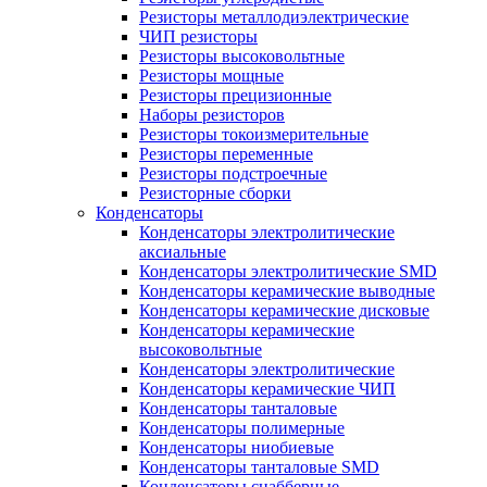
Резисторы металлодиэлектрические
ЧИП резисторы
Резисторы высоковольтные
Резисторы мощные
Резисторы прецизионные
Наборы резисторов
Резисторы токоизмерительные
Резисторы переменные
Резисторы подстроечные
Резисторные сборки
Конденсаторы
Конденсаторы электролитические
аксиальные
Конденсаторы электролитические SMD
Конденсаторы керамические выводные
Конденсаторы керамические дисковые
Конденсаторы керамические
высоковольтные
Конденсаторы электролитические
Конденсаторы керамические ЧИП
Конденсаторы танталовые
Конденсаторы полимерные
Конденсаторы ниобиевые
Конденсаторы танталовые SMD
Конденсаторы снабберные