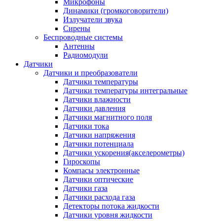
Микрофоны
Динамики (громкоговорители)
Излучатели звука
Сирены
Беспроводные системы
Антенны
Радиомодули
Датчики
Датчики и преобразователи
Датчики температуры
Датчики температуры интегральные
Датчики влажности
Датчики давления
Датчики магнитного поля
Датчики тока
Датчики напряжения
Датчики потенциала
Датчики ускорения(акселерометры)
Гироскопы
Компасы электронные
Датчики оптические
Датчики газа
Датчики расхода газа
Детекторы потока жидкости
Датчики уровня жидкости