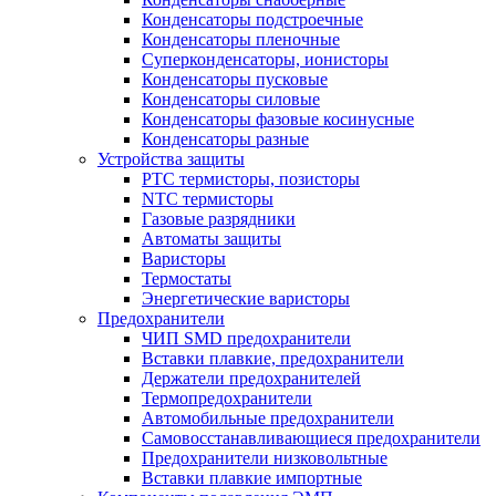
Конденсаторы подстроечные
Конденсаторы пленочные
Суперконденсаторы, ионисторы
Конденсаторы пусковые
Конденсаторы силовые
Конденсаторы фазовые косинусные
Конденсаторы разные
Устройства защиты
PTC термисторы, позисторы
NTC термисторы
Газовые разрядники
Автоматы защиты
Варисторы
Термостаты
Энергетические варисторы
Предохранители
ЧИП SMD предохранители
Вставки плавкие, предохранители
Держатели предохранителей
Термопредохранители
Автомобильные предохранители
Самовосстанавливающиеся предохранители
Предохранители низковольтные
Вставки плавкие импортные