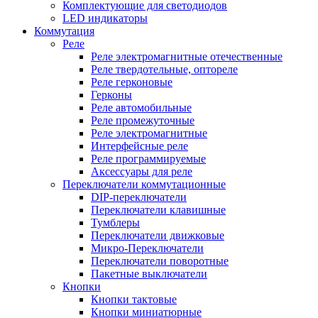
Комплектующие для светодиодов
LED индикаторы
Коммутация
Реле
Реле электромагнитные отечественные
Реле твердотельные, оптореле
Реле герконовые
Герконы
Реле автомобильные
Реле промежуточные
Реле электромагнитные
Интерфейсные реле
Реле программируемые
Аксессуары для реле
Переключатели коммутационные
DIP-переключатели
Переключатели клавишные
Тумблеры
Переключатели движковые
Микро-Переключатели
Переключатели поворотные
Пакетные выключатели
Кнопки
Кнопки тактовые
Кнопки миниатюрные