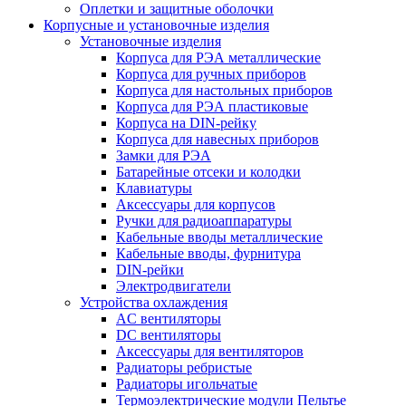
Оплетки и защитные оболочки
Корпусные и установочные изделия
Установочные изделия
Корпуса для РЭА металлические
Корпуса для ручных приборов
Корпуса для настольных приборов
Корпуса для РЭА пластиковые
Корпуса на DIN-рейку
Корпуса для навесных приборов
Замки для РЭА
Батарейные отсеки и колодки
Клавиатуры
Аксессуары для корпусов
Ручки для радиоаппаратуры
Кабельные вводы металлические
Кабельные вводы, фурнитура
DIN-рейки
Электродвигатели
Устройства охлаждения
AC вентиляторы
DC вентиляторы
Аксессуары для вентиляторов
Радиаторы ребристые
Радиаторы игольчатые
Термоэлектрические модули Пельтье