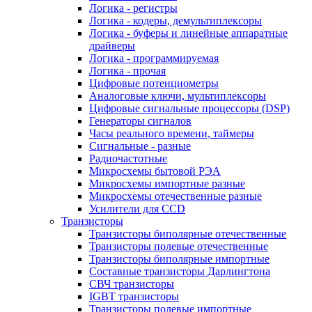
Логика - регистры
Логика - кодеры, демультиплексоры
Логика - буферы и линейные аппаратные
драйверы
Логика - программируемая
Логика - прочая
Цифровые потенциометры
Аналоговые ключи, мультиплексоры
Цифровые сигнальные процессоры (DSP)
Генераторы сигналов
Часы реального времени, таймеры
Сигнальные - разные
Радиочастотные
Микросхемы бытовой РЭА
Микросхемы импортные разные
Микросхемы отечественные разные
Усилители для CCD
Транзисторы
Транзисторы биполярные отечественные
Транзисторы полевые отечественные
Транзисторы биполярные импортные
Составные транзисторы Дарлингтона
СВЧ транзисторы
IGBT транзисторы
Транзисторы полевые импортные