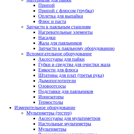
Припой
Припой с флюсом (трубка)
Оплетка для выпайки
Флюс и паста
Запчасти к паяльным станциям
Нагревательные элементы
Насадки
Жала для паяльников
Запчасти к паяльному оборудованию
Вспомогательное оборудование
Аксессуары для пайки
Губки и средства для очистки жала
Емкости для флюса
Штативы для плат (третья рука)
Дымопоглотители
Оловоотсосы
Подставки для паяльников
Ионизаторы
Термостолы
Измерительное оборудование
Мультиметры (тестер)
Аксессуары для мультиметров
Настольные мультиметры
Мультиметры