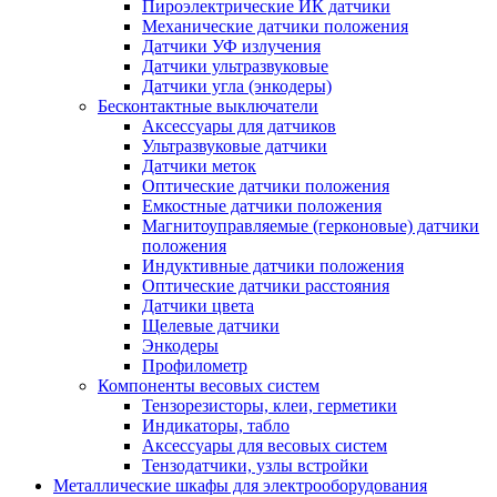
Пироэлектрические ИК датчики
Механические датчики положения
Датчики УФ излучения
Датчики ультразвуковые
Датчики угла (энкодеры)
Бесконтактные выключатели
Аксессуары для датчиков
Ультразвуковые датчики
Датчики меток
Оптические датчики положения
Емкостные датчики положения
Магнитоуправляемые (герконовые) датчики
положения
Индуктивные датчики положения
Оптические датчики расстояния
Датчики цвета
Щелевые датчики
Энкодеры
Профилометр
Компоненты весовых систем
Тензорезисторы, клеи, герметики
Индикаторы, табло
Аксессуары для весовых систем
Тензодатчики, узлы встройки
Металлические шкафы для электрооборудования