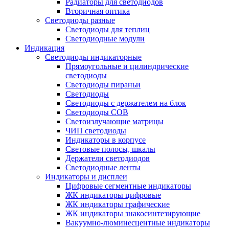
Радиаторы для светодиодов
Вторичная оптика
Светодиоды разные
Светодиоды для теплиц
Светодиодные модули
Индикация
Светодиоды индикаторные
Прямоугольные и цилиндрические
светодиоды
Светодиоды пираньи
Светодиоды
Светодиоды с держателем на блок
Светодиоды COB
Светоизлучающие матрицы
ЧИП светодиоды
Индикаторы в корпусе
Световые полосы, шкалы
Держатели светодиодов
Светодиодные ленты
Индикаторы и дисплеи
Цифровые сегментные индикаторы
ЖК индикаторы цифровые
ЖК индикаторы графические
ЖК индикаторы знакосинтезирующие
Вакуумно-люминесцентные индикаторы