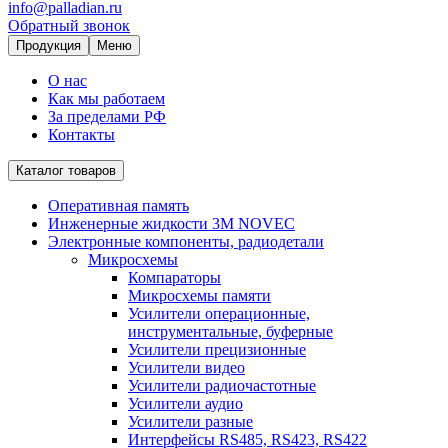
info@palladian.ru
Обратный звонок
Продукция
Меню
О нас
Как мы работаем
За пределами РФ
Контакты
Каталог товаров
Оперативная память
Инженерные жидкости 3M NOVEC
Электронные компоненты, радиодетали
Микросхемы
Компараторы
Микросхемы памяти
Усилители операционные,
инструментальные, буферные
Усилители прецизионные
Усилители видео
Усилители радиочастотные
Усилители аудио
Усилители разные
Интерфейсы RS485, RS423, RS422