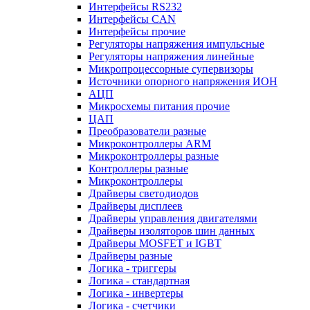
Интерфейсы RS232
Интерфейсы CAN
Интерфейсы прочие
Регуляторы напряжения импульсные
Регуляторы напряжения линейные
Микропроцессорные супервизоры
Источники опорного напряжения ИОН
АЦП
Микросхемы питания прочие
ЦАП
Преобразователи разные
Микроконтроллеры ARM
Микроконтроллеры разные
Контроллеры разные
Микроконтроллеры
Драйверы светодиодов
Драйверы дисплеев
Драйверы управления двигателями
Драйверы изоляторов шин данных
Драйверы MOSFET и IGBT
Драйверы разные
Логика - триггеры
Логика - стандартная
Логика - инвертеры
Логика - счетчики