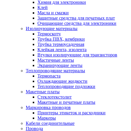
Химия для электроники
Клей
Масла и смазки
Защитные средства для печатных плат
Очищающие средства для электроники
Изолирующие материалы
Термоскотч
Трубка ПВХ, кембрики
Трубка термоусадочная
Клейкая лента, изолента
Втулки изолирующие для транзисторов
Мастичные ленты
Экранирующие ленты
Теплопроводящие материалы
Термопаста
Охлаждающие жидкости
Теплопроводящие подложки
Макетные платы
Стеклотекстолит
Макетные и печатные платы
Маркировка проводов
Принтеры этикеток и расходники
Маркеры
Кабели соединительные
Провода