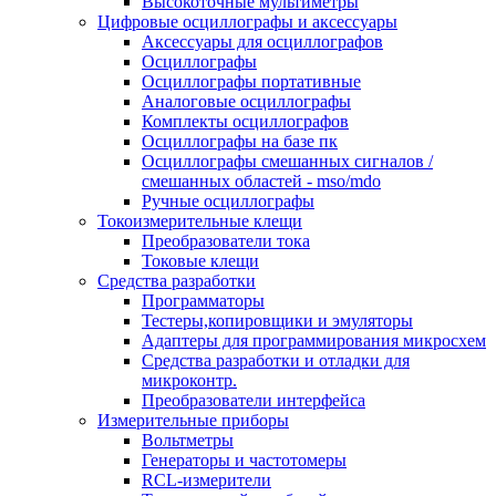
Высокоточные мультиметры
Цифровые осциллографы и аксессуары
Аксессуары для осциллографов
Осциллографы
Осциллографы портативные
Аналоговые осциллографы
Комплекты осциллографов
Осциллографы на базе пк
Осциллографы смешанных сигналов /
смешанных областей - mso/mdo
Ручные осциллографы
Токоизмерительные клещи
Преобразователи тока
Токовые клещи
Средства разработки
Программаторы
Тестеры,копировщики и эмуляторы
Адаптеры для программирования микросхем
Cредства разработки и отладки для
микроконтр.
Преобразователи интерфейса
Измерительные приборы
Вольтметры
Генераторы и частотомеры
RCL-измерители