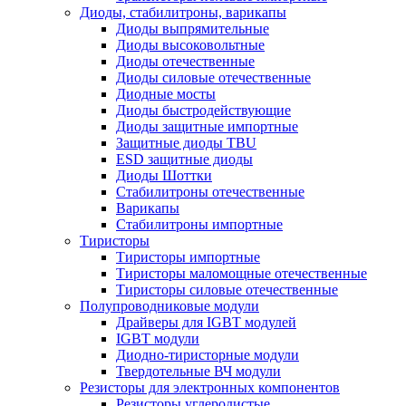
Диоды, стабилитроны, варикапы
Диоды выпрямительные
Диоды высоковольтные
Диоды отечественные
Диоды силовые отечественные
Диодные мосты
Диоды быстродействующие
Диоды защитные импортные
Защитные диоды TBU
ESD защитные диоды
Диоды Шоттки
Стабилитроны отечественные
Варикапы
Стабилитроны импортные
Тиристоры
Тиристоры импортные
Тиристоры маломощные отечественные
Тиристоры силовые отечественные
Полупроводниковые модули
Драйверы для IGBT модулей
IGBT модули
Диодно-тиристорные модули
Твердотельные ВЧ модули
Резисторы для электронных компонентов
Резисторы углеродистые